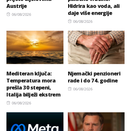
Austrije
Hidrira kao voda, ali
daje više energije
Posted
06/08/2026
on
Posted
06/08/2026
on
Mediteran ključa:
Njemački penzioneri
Temperatura mora
rade i do 74. godine
prešla 30 stepeni,
Posted
06/08/2026
Italija bilježi ekstrem
on
Posted
06/08/2026
on