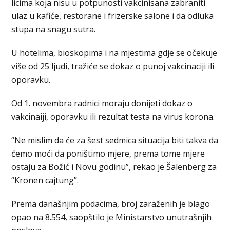
licima koja nisu u potpunosti vakcinisana zabraniti
ulaz u kafiće, restorane i frizerske salone i da odluka
stupa na snagu sutra.
U hotelima, bioskopima i na mjestima gdje se očekuje
više od 25 ljudi, tražiće se dokaz o punoj vakcinaciji ili
oporavku.
Od 1. novembra radnici moraju donijeti dokaz o
vakcinaiji, oporavku ili rezultat testa na virus korona.
“Ne mislim da će za šest sedmica situacija biti takva da
ćemo moći da poništimo mjere, prema tome mjere
ostaju za Božić i Novu godinu”, rekao je Šalenberg za
“Kronen cajtung”.
Prema današnjim podacima, broj zaraženih je blago
opao na 8.554, saopštilo je Ministarstvo unutrašnjih