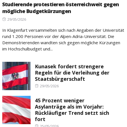
Studierende protestieren österreichweit gegen
mögliche Budgetkürzungen
Posted
29/05/2026
on
In Klagenfurt versammelten sich nach Angaben der Universität
rund 1.200 Personen vor der Alpen-Adria-Universität. Die
Demonstrierenden wandten sich gegen mögliche Kürzungen
im Hochschulbudget und...
Kunasek fordert strengere
Regeln für die Verleihung der
Staatsbürgerschaft
Posted
29/05/2026
on
45 Prozent weniger
Asylanträge als im Vorjahr:
Rückläufiger Trend setzt sich
fort
Posted
25/05/2026