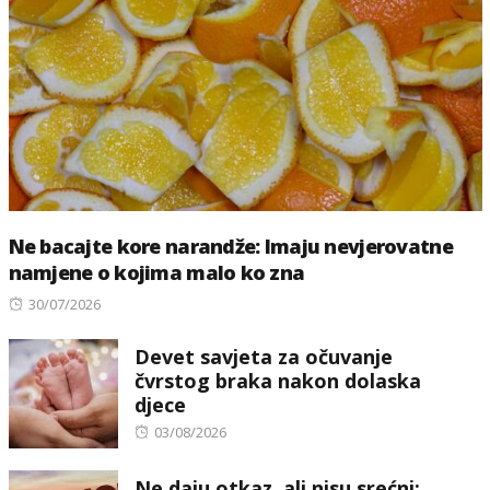
Ne bacajte kore narandže: Imaju nevjerovatne
namjene o kojima malo ko zna
Posted
30/07/2026
on
Devet savjeta za očuvanje
čvrstog braka nakon dolaska
djece
Posted
03/08/2026
on
Ne daju otkaz, ali nisu srećni: