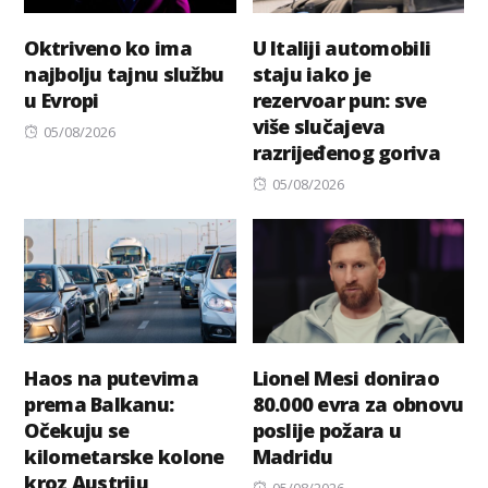
Oktriveno ko ima
U Italiji automobili
najbolju tajnu službu
staju iako je
u Evropi
rezervoar pun: sve
više slučajeva
Posted
05/08/2026
razrijeđenog goriva
on
Posted
05/08/2026
on
Haos na putevima
Lionel Mesi donirao
prema Balkanu:
80.000 evra za obnovu
Očekuju se
poslije požara u
kilometarske kolone
Madridu
kroz Austriju
Posted
05/08/2026