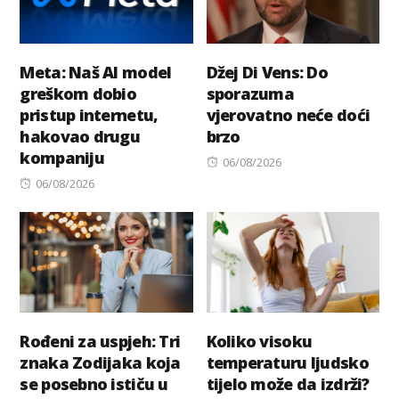
Meta: Naš AI model
Džej Di Vens: Do
greškom dobio
sporazuma
pristup internetu,
vjerovatno neće doći
hakovao drugu
brzo
kompaniju
Posted
06/08/2026
Posted
on
06/08/2026
on
Rođeni za uspjeh: Tri
Koliko visoku
znaka Zodijaka koja
temperaturu ljudsko
se posebno ističu u
tijelo može da izdrži?