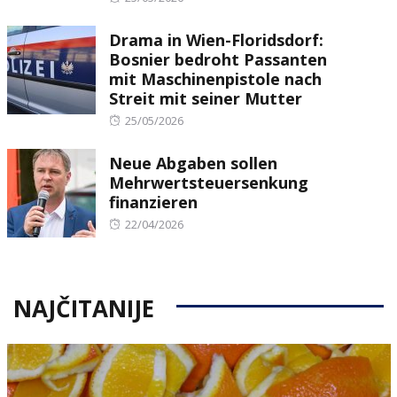
on
Drama in Wien-Floridsdorf:
Bosnier bedroht Passanten
mit Maschinenpistole nach
Streit mit seiner Mutter
Posted
25/05/2026
on
Neue Abgaben sollen
Mehrwertsteuersenkung
finanzieren
Posted
22/04/2026
on
NAJČITANIJE