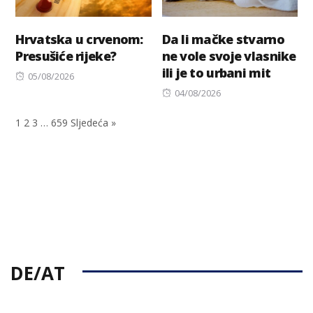
Hrvatska u crvenom:
Da li mačke stvarno
Presušiće rijeke?
ne vole svoje vlasnike
ili je to urbani mit
Posted
05/08/2026
on
Posted
04/08/2026
on
1
2
3
…
659
Sljedeća »
DE/AT