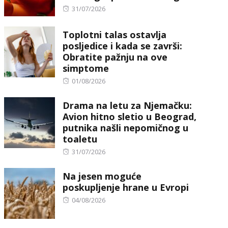
Posted
31/07/2026
on
Toplotni talas ostavlja
posljedice i kada se završi:
Obratite pažnju na ove
simptome
Posted
01/08/2026
on
Drama na letu za Njemačku:
Avion hitno sletio u Beograd,
putnika našli nepomičnog u
toaletu
Posted
31/07/2026
on
Na jesen moguće
poskupljenje hrane u Evropi
Posted
04/08/2026
on