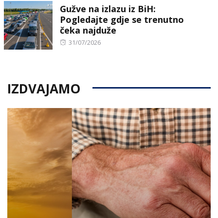
Gužve na izlazu iz BiH:
Pogledajte gdje se trenutno
čeka najduže
Posted
31/07/2026
on
IZDVAJAMO