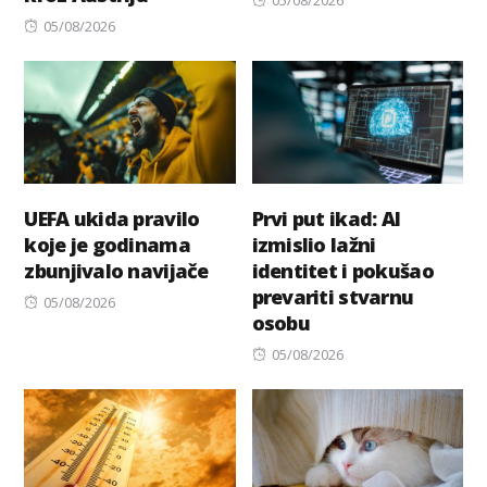
Posted
on
05/08/2026
on
UEFA ukida pravilo
Prvi put ikad: AI
koje je godinama
izmislio lažni
zbunjivalo navijače
identitet i pokušao
prevariti stvarnu
Posted
05/08/2026
osobu
on
Posted
05/08/2026
on