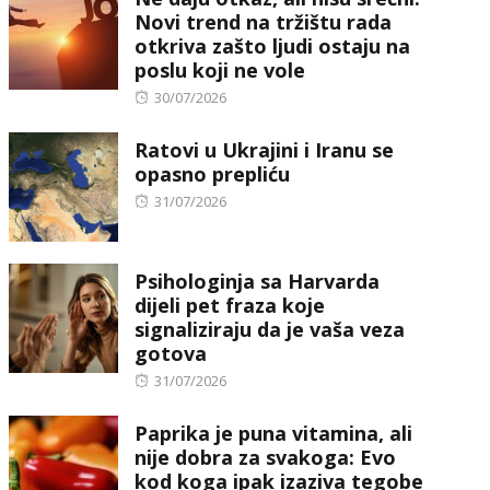
Novi trend na tržištu rada
otkriva zašto ljudi ostaju na
poslu koji ne vole
Posted
30/07/2026
on
Ratovi u Ukrajini i Iranu se
opasno prepliću
Posted
31/07/2026
on
Psihologinja sa Harvarda
dijeli pet fraza koje
signaliziraju da je vaša veza
gotova
Posted
31/07/2026
on
Paprika je puna vitamina, ali
nije dobra za svakoga: Evo
kod koga ipak izaziva tegobe