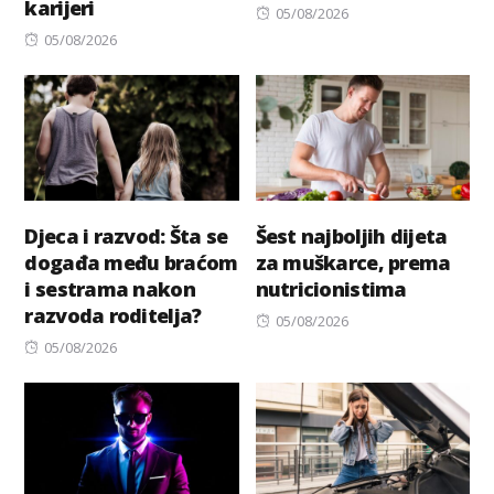
karijeri
Posted
05/08/2026
Posted
on
05/08/2026
on
Djeca i razvod: Šta se
Šest najboljih dijeta
događa među braćom
za muškarce, prema
i sestrama nakon
nutricionistima
razvoda roditelja?
Posted
05/08/2026
Posted
on
05/08/2026
on