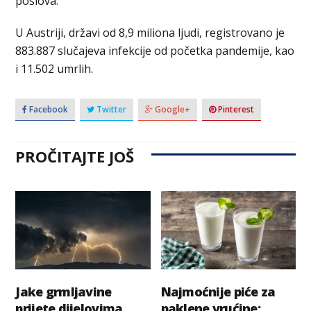
poslova.
U Austriji, državi od 8,9 miliona ljudi, registrovano je
883.887 slučajeva infekcije od početka pandemije, kao
i 11.502 umrlih.
Facebook
Twitter
Google+
Pinterest
PROČITAJTE JOŠ
Jake grmljavine
Najmoćnije piće za
prijete dijelovima
paklene vrućine: