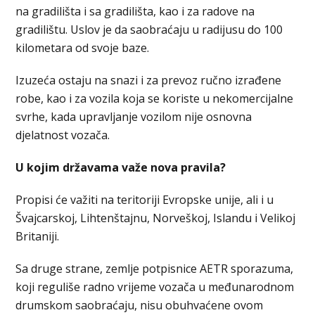
na gradilišta i sa gradilišta, kao i za radove na
gradilištu. Uslov je da saobraćaju u radijusu do 100
kilometara od svoje baze.
Izuzeća ostaju na snazi i za prevoz ručno izrađene
robe, kao i za vozila koja se koriste u nekomercijalne
svrhe, kada upravljanje vozilom nije osnovna
djelatnost vozača.
U kojim državama važe nova pravila?
Propisi će važiti na teritoriji Evropske unije, ali i u
Švajcarskoj, Lihtenštajnu, Norveškoj, Islandu i Velikoj
Britaniji.
Sa druge strane, zemlje potpisnice AETR sporazuma,
koji reguliše radno vrijeme vozača u međunarodnom
drumskom saobraćaju, nisu obuhvaćene ovom