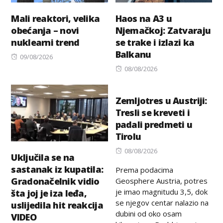
Mali reaktori, velika
Haos na A3 u
obećanja – novi
Njemačkoj: Zatvaraju
nuklearni trend
se trake i izlazi ka
Balkanu
Posted
09/08/2026
on
Posted
08/08/2026
on
Zemljotres u Austriji:
Tresli se kreveti i
padali predmeti u
Tirolu
Posted
08/08/2026
Uključila se na
on
sastanak iz kupatila:
Prema podacima
Gradonačelnik vidio
Geosphere Austria, potres
je imao magnitudu 3,5, dok
šta joj je iza leđa,
se njegov centar nalazio na
uslijedila hit reakcija
dubini od oko osam
VIDEO