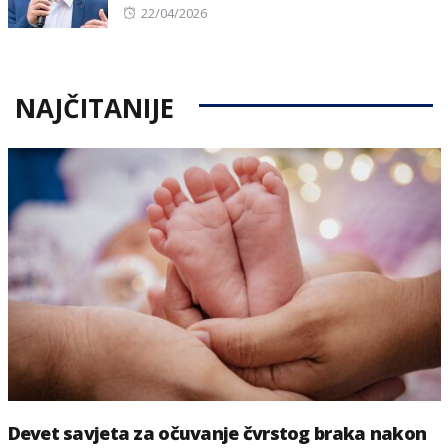
Posted
22/04/2026
on
NAJČITANIJE
Devet savjeta za očuvanje čvrstog braka nakon