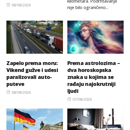
kilometara. Podrhtavanje
Posted
08/08/2026
nije bilo ograničeno...
on
Zapelo prema moru:
Prema astrolozima –
Vikend gužve i udesi
dva horoskopska
paralizovali auto-
znaka u kojima se
puteve
rađaju najokrutniji
ljudi
Posted
08/08/2026
on
Posted
07/08/2026
on