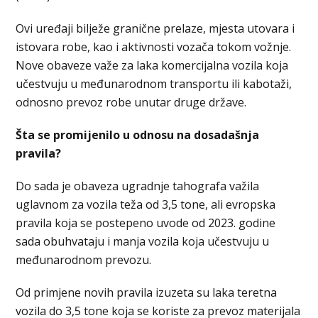
Ovi uređaji bilježe granične prelaze, mjesta utovara i
istovara robe, kao i aktivnosti vozača tokom vožnje.
Nove obaveze važe za laka komercijalna vozila koja
učestvuju u međunarodnom transportu ili kabotaži,
odnosno prevoz robe unutar druge države.
Šta se promijenilo u odnosu na dosadašnja
pravila?
Do sada je obaveza ugradnje tahografa važila
uglavnom za vozila teža od 3,5 tone, ali evropska
pravila koja se postepeno uvode od 2023. godine
sada obuhvataju i manja vozila koja učestvuju u
međunarodnom prevozu.
Od primjene novih pravila izuzeta su laka teretna
vozila do 3,5 tone koja se koriste za prevoz materijala