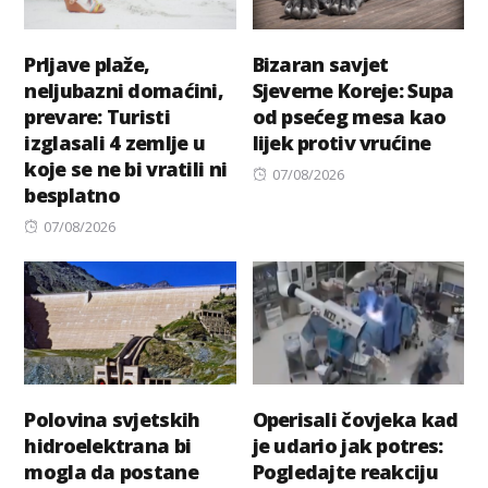
Prljave plaže,
Bizaran savjet
neljubazni domaćini,
Sjeverne Koreje: Supa
prevare: Turisti
od psećeg mesa kao
izglasali 4 zemlje u
lijek protiv vrućine
koje se ne bi vratili ni
Posted
07/08/2026
besplatno
on
Posted
07/08/2026
on
Polovina svjetskih
Operisali čovjeka kad
hidroelektrana bi
je udario jak potres:
mogla da postane
Pogledajte reakciju