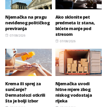
Njemačka na pragu
Ako sklonite pet
neviđenog političkog
predmeta iz stana,
previranja
bićete manje pod
stresom
Posted
07/08/2026
on
Posted
07/08/2026
on
Krema ili sprej za
Njemačka uvodi
sunčanje?
hitne mjere zbog
Dermatolozi otkrili
niskog vodostaja
šta je bolji izbor
rijeka