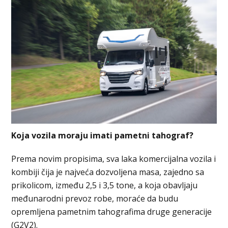
Koja vozila moraju imati pametni tahograf?
Prema novim propisima, sva laka komercijalna vozila i
kombiji čija je najveća dozvoljena masa, zajedno sa
prikolicom, između 2,5 i 3,5 tone, a koja obavljaju
međunarodni prevoz robe, moraće da budu
opremljena pametnim tahografima druge generacije
(G2V2).