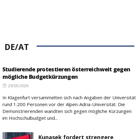
DE/AT
Studierende protestieren österreichweit gegen
mögliche Budgetkürzungen
Posted
29/05/2026
on
In Klagenfurt versammelten sich nach Angaben der Universität
rund 1.200 Personen vor der Alpen-Adria-Universität. Die
Demonstrierenden wandten sich gegen mögliche Kürzungen
im Hochschulbudget und...
Kunasek fordert strengere