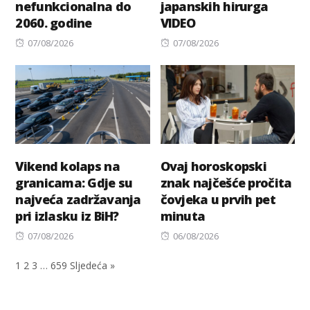
nefunkcionalna do
japanskih hirurga
2060. godine
VIDEO
Posted
Posted
07/08/2026
07/08/2026
on
on
Vikend kolaps na
Ovaj horoskopski
granicama: Gdje su
znak najčešće pročita
najveća zadržavanja
čovjeka u prvih pet
pri izlasku iz BiH?
minuta
Posted
Posted
07/08/2026
06/08/2026
on
on
1
2
3
…
659
Sljedeća »