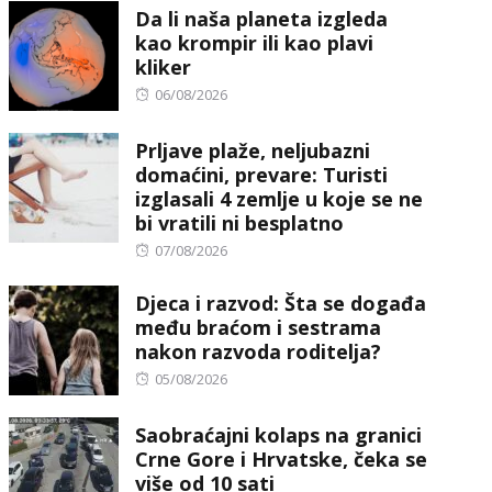
Da li naša planeta izgleda
kao krompir ili kao plavi
kliker
Posted
06/08/2026
on
Prljave plaže, neljubazni
domaćini, prevare: Turisti
izglasali 4 zemlje u koje se ne
bi vratili ni besplatno
Posted
07/08/2026
on
Djeca i razvod: Šta se događa
među braćom i sestrama
nakon razvoda roditelja?
Posted
05/08/2026
on
Saobraćajni kolaps na granici
Crne Gore i Hrvatske, čeka se
više od 10 sati