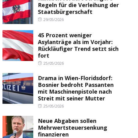
Regeln für die Verleihung der
Staatsbürgerschaft
Posted
29/05/2026
on
45 Prozent weniger
Asylanträge als im Vorjahr:
Rückläufiger Trend setzt sich
fort
Posted
25/05/2026
on
Drama in Wien-Floridsdorf:
Bosnier bedroht Passanten
mit Maschinenpistole nach
Streit mit seiner Mutter
Posted
25/05/2026
on
Neue Abgaben sollen
Mehrwertsteuersenkung
finanzieren