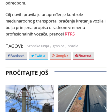
odredbom.
Cilj novih pravila je unapređenje kontrole
međunarodnog transporta, praćenje kretanja vozila i
bolja primjena propisa o radnom vremenu
profesionalnih vozača, prenosi
RTRS
.
TAGOVI:
,
,
Evropska unija
granica
pravila
Facebook
Twitter
Google+
Pinterest
PROČITAJTE JOŠ