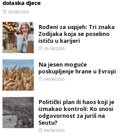
dolaska djece
Posted
03/08/2026
on
Rođeni za uspjeh: Tri znaka
Zodijaka koja se posebno
ističu u karijeri
Posted
05/08/2026
on
Na jesen moguće
poskupljenje hrane u Evropi
Posted
04/08/2026
on
Politički plan ili haos koji je
izmakao kontroli: Ko snosi
odgovornost za juriš na
Seutu?
Posted
04/08/2026
on