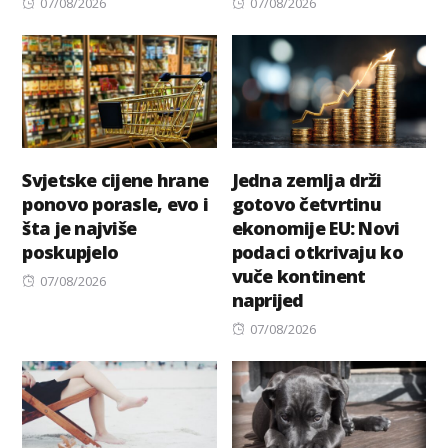
Posted
Posted
07/08/2026
07/08/2026
on
on
Svjetske cijene hrane
Jedna zemlja drži
ponovo porasle, evo i
gotovo četvrtinu
šta je najviše
ekonomije EU: Novi
poskupjelo
podaci otkrivaju ko
vuče kontinent
Posted
07/08/2026
naprijed
on
Posted
07/08/2026
on