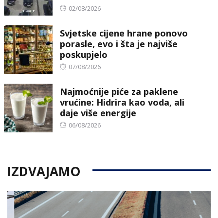
Posted
02/08/2026
on
Svjetske cijene hrane ponovo
porasle, evo i šta je najviše
poskupjelo
Posted
07/08/2026
on
Najmoćnije piće za paklene
vrućine: Hidrira kao voda, ali
daje više energije
Posted
06/08/2026
on
IZDVAJAMO