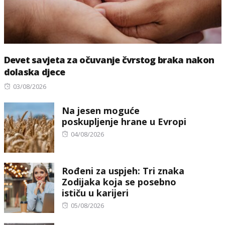
Devet savjeta za očuvanje čvrstog braka nakon
dolaska djece
Posted
03/08/2026
on
Na jesen moguće
poskupljenje hrane u Evropi
Posted
04/08/2026
on
Rođeni za uspjeh: Tri znaka
Zodijaka koja se posebno
ističu u karijeri
Posted
05/08/2026
on