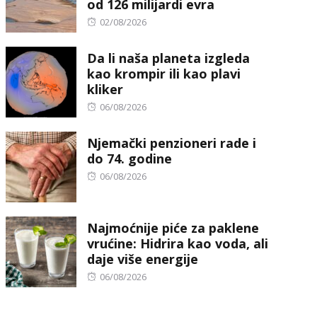
od 126 milijardi evra
Posted
02/08/2026
on
Da li naša planeta izgleda
kao krompir ili kao plavi
kliker
Posted
06/08/2026
on
Njemački penzioneri rade i
do 74. godine
Posted
06/08/2026
on
Najmoćnije piće za paklene
vrućine: Hidrira kao voda, ali
daje više energije
Posted
06/08/2026
on