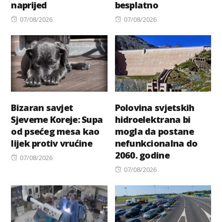
naprijed
besplatno
Posted
Posted
07/08/2026
07/08/2026
on
on
Bizaran savjet
Polovina svjetskih
Sjeverne Koreje: Supa
hidroelektrana bi
od psećeg mesa kao
mogla da postane
lijek protiv vrućine
nefunkcionalna do
2060. godine
Posted
07/08/2026
on
Posted
07/08/2026
on