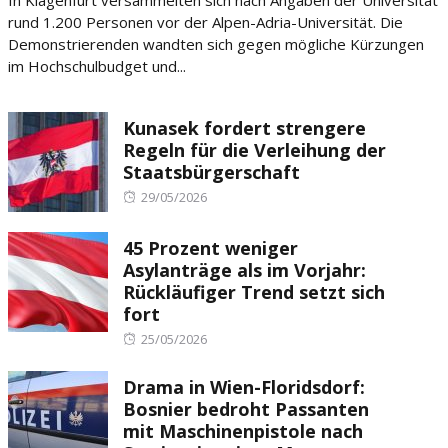
rund 1.200 Personen vor der Alpen-Adria-Universität. Die
Demonstrierenden wandten sich gegen mögliche Kürzungen
im Hochschulbudget und...
Kunasek fordert strengere
Regeln für die Verleihung der
Staatsbürgerschaft
Posted
29/05/2026
on
45 Prozent weniger
Asylanträge als im Vorjahr:
Rückläufiger Trend setzt sich
fort
Posted
25/05/2026
on
Drama in Wien-Floridsdorf:
Bosnier bedroht Passanten
mit Maschinenpistole nach