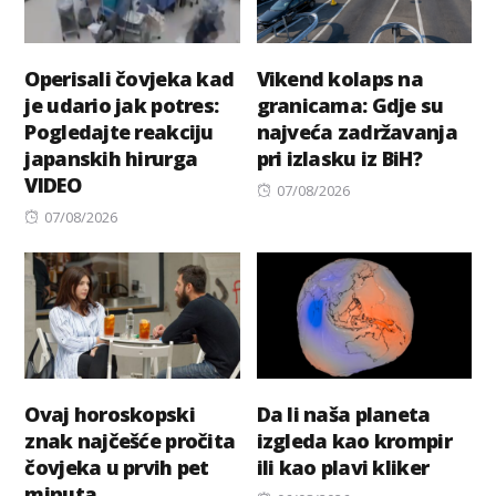
Operisali čovjeka kad
Vikend kolaps na
je udario jak potres:
granicama: Gdje su
Pogledajte reakciju
najveća zadržavanja
japanskih hirurga
pri izlasku iz BiH?
VIDEO
Posted
07/08/2026
Posted
on
07/08/2026
on
Ovaj horoskopski
Da li naša planeta
znak najčešće pročita
izgleda kao krompir
čovjeka u prvih pet
ili kao plavi kliker
minuta