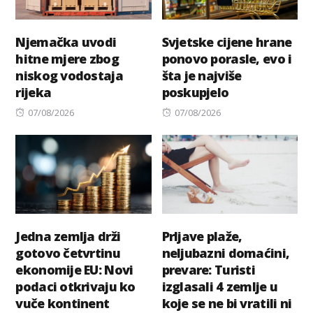
Njemačka uvodi
Svjetske cijene hrane
hitne mjere zbog
ponovo porasle, evo i
niskog vodostaja
šta je najviše
rijeka
poskupjelo
Posted
Posted
07/08/2026
07/08/2026
on
on
Jedna zemlja drži
Prljave plaže,
gotovo četvrtinu
neljubazni domaćini,
ekonomije EU: Novi
prevare: Turisti
podaci otkrivaju ko
izglasali 4 zemlje u
vuče kontinent
koje se ne bi vratili ni