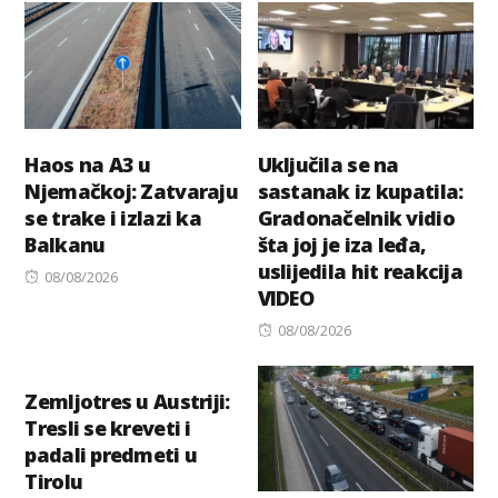
Haos na A3 u
Uključila se na
Njemačkoj: Zatvaraju
sastanak iz kupatila:
se trake i izlazi ka
Gradonačelnik vidio
Balkanu
šta joj je iza leđa,
uslijedila hit reakcija
Posted
08/08/2026
VIDEO
on
Posted
08/08/2026
on
Zemljotres u Austriji:
Tresli se kreveti i
padali predmeti u
Tirolu