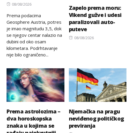
Posted
08/08/2026
Zapelo prema moru:
on
Vikend gužve i udesi
Prema podacima
paralizovali auto-
Geosphere Austria, potres
je imao magnitudu 3,5, dok
puteve
se njegov centar nalazio na
Posted
08/08/2026
dubini od oko osam
on
kilometara. Podrhtavanje
nije bilo ograničeno...
Prema astrolozima –
Njemačka na pragu
dva horoskopska
neviđenog političkog
znaka u kojima se
previranja
rađaju najokrutniji