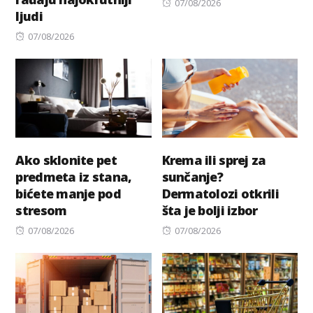
Posted
07/08/2026
ljudi
on
Posted
07/08/2026
on
Ako sklonite pet
Krema ili sprej za
predmeta iz stana,
sunčanje?
bićete manje pod
Dermatolozi otkrili
stresom
šta je bolji izbor
Posted
Posted
07/08/2026
07/08/2026
on
on