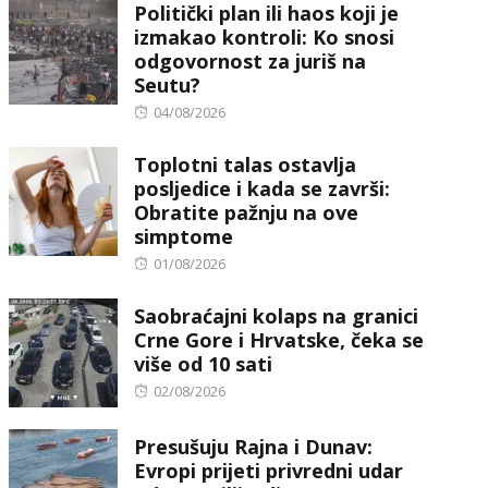
Politički plan ili haos koji je
izmakao kontroli: Ko snosi
odgovornost za juriš na
Seutu?
Posted
04/08/2026
on
Toplotni talas ostavlja
posljedice i kada se završi:
Obratite pažnju na ove
simptome
Posted
01/08/2026
on
Saobraćajni kolaps na granici
Crne Gore i Hrvatske, čeka se
više od 10 sati
Posted
02/08/2026
on
Presušuju Rajna i Dunav:
Evropi prijeti privredni udar