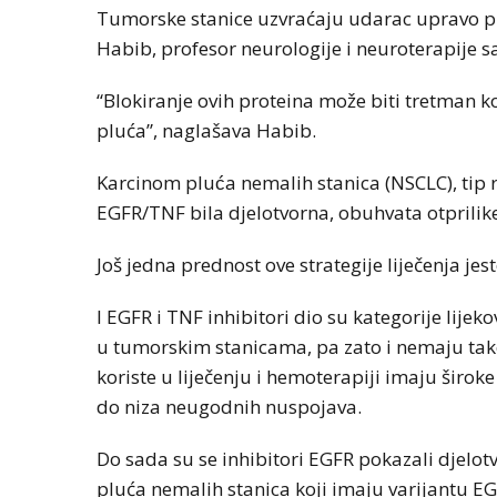
Tumorske stanice uzvraćaju udarac upravo p
Habib, profesor neurologije i neuroterapije s
“Blokiranje ovih proteina može biti tretman koj
pluća”, naglašava Habib.
Karcinom pluća nemalih stanica (NSCLC), tip r
EGFR/TNF bila djelotvorna, obuhvata otprilike
Još jedna prednost ove strategije liječenja je
I EGFR i TNF inhibitori dio su kategorije lije
u tumorskim stanicama, pa zato i nemaju tako
koriste u liječenju i hemoterapiji imaju široke
do niza neugodnih nuspojava.
Do sada su se inhibitori EGFR pokazali djelo
pluća nemalih stanica koji imaju varijantu EG