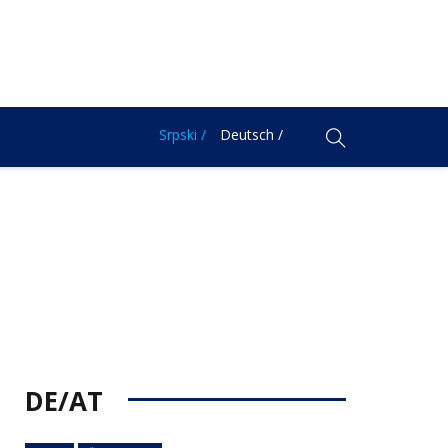
Srpski /
Deutsch /
DE/AT