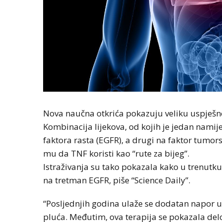
Nova naučna otkrića pokazuju veliku uspješno
Kombinacija lijekova, od kojih je jedan nami
faktora rasta (EGFR), a drugi na faktor tumor
mu da TNF koristi kao “rute za bijeg”.
Istraživanja su tako pokazala kako u trenutku
na tretman EGFR, piše “Science Daily”.
“Posljednjih godina ulaže se dodatan napor u
pluća. Međutim, ova terapija se pokazala d