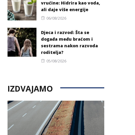
vrućine: Hidrira kao voda,
ali daje više energije
Posted
06/08/2026
on
Djeca i razvod: Šta se
događa među braćom i
sestrama nakon razvoda
roditelja?
Posted
05/08/2026
on
IZDVAJAMO