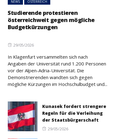
NEWS
ÖSTERREICH
Studierende protestieren
österreichweit gegen mögliche
Budgetkürzungen
Posted
29/05/2026
on
In Klagenfurt versammelten sich nach
Angaben der Universität rund 1.200 Personen
vor der Alpen-Adria-Universität. Die
Demonstrierenden wandten sich gegen
mögliche Kürzungen im Hochschulbudget und...
Kunasek fordert strengere
Regeln für die Verleihung
der Staatsbürgerschaft
Posted
29/05/2026
on