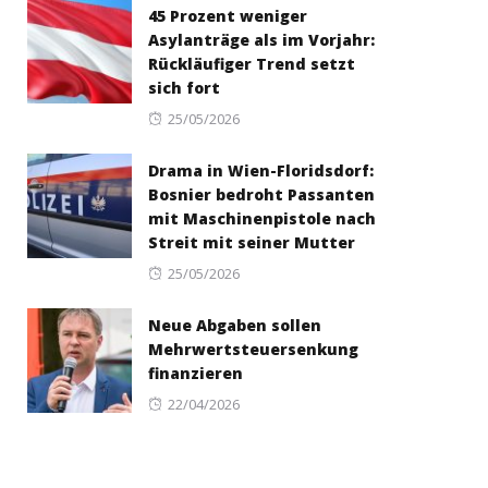
45 Prozent weniger
Asylanträge als im Vorjahr:
Rückläufiger Trend setzt
sich fort
Posted
25/05/2026
on
Drama in Wien-Floridsdorf:
Bosnier bedroht Passanten
mit Maschinenpistole nach
Streit mit seiner Mutter
Posted
25/05/2026
on
Neue Abgaben sollen
Mehrwertsteuersenkung
finanzieren
Posted
22/04/2026
on