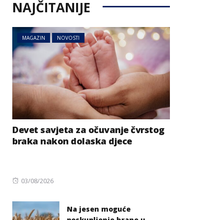
NAJČITANIJE
MAGAZIN
NOVOSTI
Devet savjeta za očuvanje čvrstog
braka nakon dolaska djece
Posted
03/08/2026
on
Na jesen moguće
poskupljenje hrane u