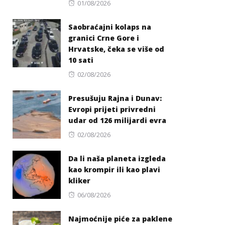
Posted
01/08/2026
on
Saobraćajni kolaps na
granici Crne Gore i
Hrvatske, čeka se više od
10 sati
Posted
02/08/2026
on
Presušuju Rajna i Dunav:
Evropi prijeti privredni
udar od 126 milijardi evra
Posted
02/08/2026
on
Da li naša planeta izgleda
kao krompir ili kao plavi
kliker
Posted
06/08/2026
on
Najmoćnije piće za paklene