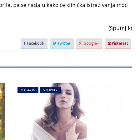
rila, pa se nadaju kako će klinička istraživanja moći
(Sputnjik)
Facebook
Twitter
Google+
Pinterest
MAGAZIN
SHOWBIZ