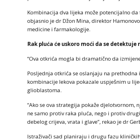
Kombinacija dva lijeka može potencijalno da 
objasnio je dr Džon Mina, direktor Hamonovog 
medicine i farmakologije.
Rak pluća će uskoro moći da se detektuj
“Ova otkrića mogla bi dramatično da izmijene 
Posljednja otkrića se oslanjaju na prethodna 
kombinacije lekova pokazale uspješnim u li
glioblastoma.
“Ako se ova strategija pokaže djelotvornom, 
ne samo protiv raka pluća, nego i protiv dr
debelog crijeva, vrata i glave”, rekao je dr Ge
Istraživači sad planiraju i drugu fazu klinički