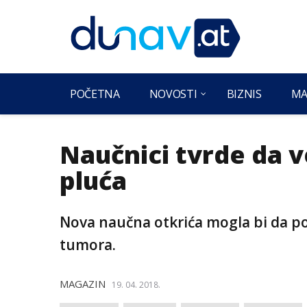
POČETNA
NOVOSTI
BIZNIS
MA
Naučnici tvrde da ve
pluća
Nova naučna otkrića mogla bi da po
tumora.
MAGAZIN
19. 04. 2018.