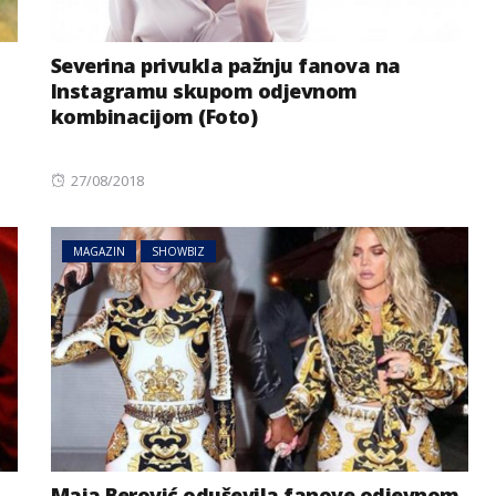
Severina privukla pažnju fanova na
Instagramu skupom odjevnom
kombinacijom (Foto)
Posted
27/08/2018
on
MAGAZIN
SHOWBIZ
Maja Berović oduševila fanove odjevnom