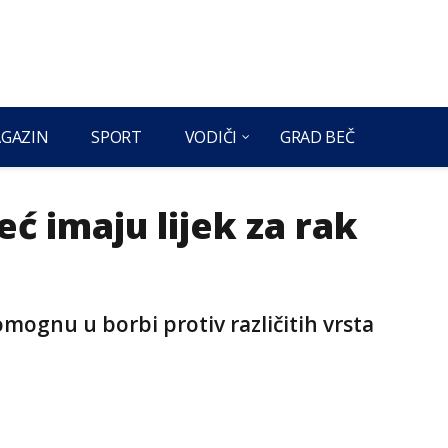
GAZIN
SPORT
VODIČI
GRAD BEČ
ć imaju lijek za rak
mognu u borbi protiv različitih vrsta