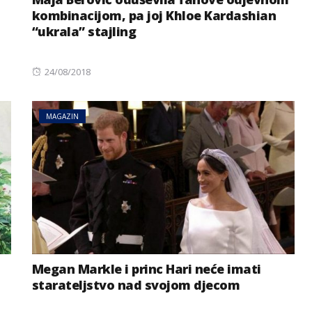
kombinacijom, pa joj Khloe Kardashian
“ukrala” stajling
Posted
24/08/2018
on
MAGAZIN
NOVOSTI
REGIJA
riji: Tresli
Haos na A3 u Njemačkoj:
li predmeti
Zatvaraju se trake i izlazi
ka Balkanu
Megan Markle i princ Hari neće imati
starateljstvo nad svojom djecom