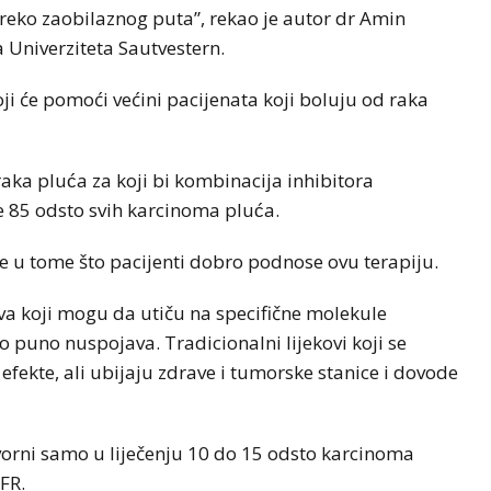
reko zaobilaznog puta”, rekao je autor dr Amin
a Univerziteta Sautvestern.
i će pomoći većini pacijenata koji boluju od raka
aka pluća za koji bi kombinacija inhibitora
 85 odsto svih karcinoma pluća.
ste u tome što pacijenti dobro podnose ovu terapiju.
kova koji mogu da utiču na specifične molekule
 puno nuspojava. Tradicionalni lijekovi koji se
 efekte, ali ubijaju zdrave i tumorske stanice i dovode
tvorni samo u liječenju 10 do 15 odsto karcinoma
FR.