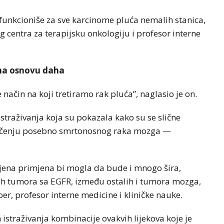
funkcioniše za sve karcinome pluća nemalih stanica,
centra za terapijsku onkologiju i profesor interne
e na osnovu daha
način na koji tretiramo rak pluća”, naglasio je on.
istraživanja koja su pokazala kako su se slične
ječenju posebno smrtonosnog raka mozga —
njena primjena bi mogla da bude i mnogo šira,
ugih tumora sa EGFR, između ostalih i tumora mozga,
rber, profesor interne medicine i kliničke nauke.
h istraživanja kombinacije ovakvih lijekova koje je