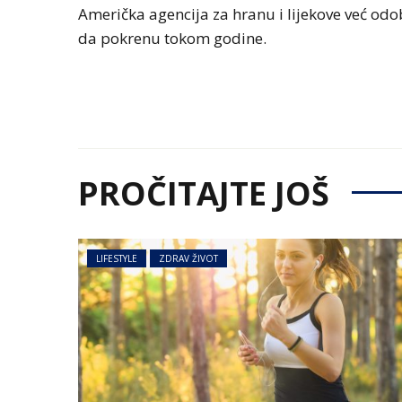
Američka agencija za hranu i lijekove već odob
da pokrenu tokom godine.
PROČITAJTE JOŠ
LIFESTYLE
ZDRAV ŽIVOT