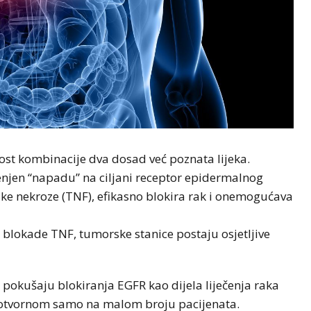
st kombinacije dva dosad već poznata lijeka.
jenjen “napadu” na ciljani receptor epidermalnog
ske nekroze (TNF), efikasno blokira rak i onemogućava
 blokade TNF, tumorske stanice postaju osjetljive
 pokušaju blokiranja EGFR kao dijela liječenja raka
elotvornom samo na malom broju pacijenata.