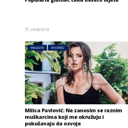
Posted
24/08/2018
on
MAGAZIN
SHOWBIZ
AUSTRIJA
NOVOSTI
Zemljotres u Aust
se kreveti i pada
u Tirolu
Milica Pavlović: Ne zanosim se raznim
muškarcima koji me okružuju i
pokušavaju da osvoje