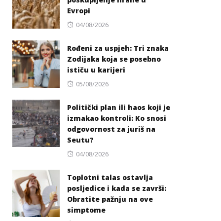
Evropi
Posted
04/08/2026
on
Rođeni za uspjeh: Tri znaka
Zodijaka koja se posebno
ističu u karijeri
Posted
05/08/2026
on
Politički plan ili haos koji je
izmakao kontroli: Ko snosi
odgovornost za juriš na
Seutu?
Posted
04/08/2026
on
Toplotni talas ostavlja
posljedice i kada se završi:
Obratite pažnju na ove
simptome