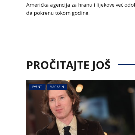
Američka agencija za hranu i lijekove već odob
da pokrenu tokom godine.
PROČITAJTE JOŠ
EVENTI
MAGAZIN