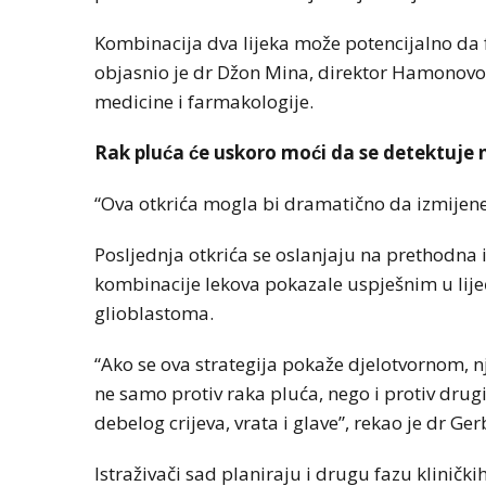
Kombinacija dva lijeka može potencijalno da 
objasnio je dr Džon Mina, direktor Hamonovog 
medicine i farmakologije.
Rak pluća će uskoro moći da se detektuj
“Ova otkrića mogla bi dramatično da izmijene 
Posljednja otkrića se oslanjaju na prethodna 
kombinacije lekova pokazale uspješnim u li
glioblastoma.
“Ako se ova strategija pokaže djelotvornom, 
ne samo protiv raka pluća, nego i protiv dr
debelog crijeva, vrata i glave”, rekao je dr Ge
Istraživači sad planiraju i drugu fazu klinički