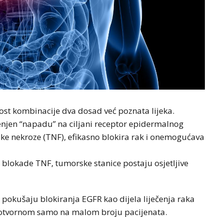
st kombinacije dva dosad već poznata lijeka.
jenjen “napadu” na ciljani receptor epidermalnog
ske nekroze (TNF), efikasno blokira rak i onemogućava
 blokade TNF, tumorske stanice postaju osjetljive
 pokušaju blokiranja EGFR kao dijela liječenja raka
elotvornom samo na malom broju pacijenata.