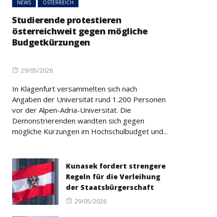
NEWS
ÖSTERREICH
Studierende protestieren
österreichweit gegen mögliche
Budgetkürzungen
Posted
29/05/2026
on
In Klagenfurt versammelten sich nach
Angaben der Universität rund 1.200 Personen
vor der Alpen-Adria-Universität. Die
Demonstrierenden wandten sich gegen
mögliche Kürzungen im Hochschulbudget und...
Kunasek fordert strengere
Regeln für die Verleihung
der Staatsbürgerschaft
Posted
29/05/2026
on