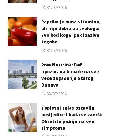
Posted
31/07/2026
on
Paprika je puna vitamina,
ali nije dobra za svakoga:
Evo kod koga ipak izaziva
tegobe
Posted
31/07/2026
on
Previše urina: Beč
upozorava kupače na sve
veće zagađenje Starog
Dunava
Posted
30/07/2026
on
Toplotni talas ostavlja
posljedice i kada se završi:
Obratite pažnju na ove
simptome