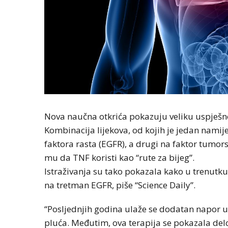
Nova naučna otkrića pokazuju veliku uspješno
Kombinacija lijekova, od kojih je jedan nami
faktora rasta (EGFR), a drugi na faktor tumor
mu da TNF koristi kao “rute za bijeg”.
Istraživanja su tako pokazala kako u trenutku
na tretman EGFR, piše “Science Daily”.
“Posljednjih godina ulaže se dodatan napor u
pluća. Međutim, ova terapija se pokazala d