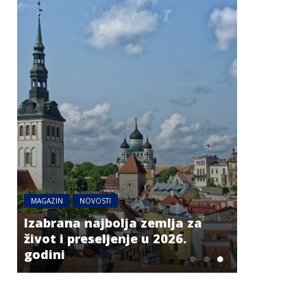
AUSTRIJA
NO
MAGAZIN
NOVOSTI
Haos na 
Izabrana najbolja zemlja za
Balkanu: 
život i preseljenje u 2026.
kilometar
godini
Austriju