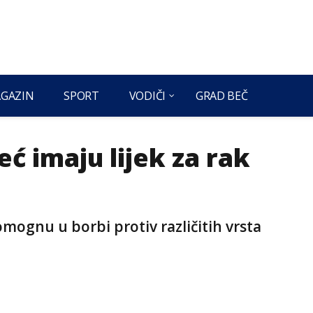
GAZIN
SPORT
VODIČI
GRAD BEČ
ć imaju lijek za rak
mognu u borbi protiv različitih vrsta