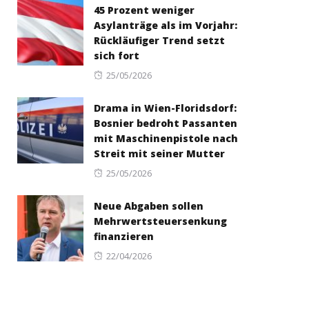
45 Prozent weniger
Asylanträge als im Vorjahr:
Rückläufiger Trend setzt
sich fort
Posted
25/05/2026
on
Drama in Wien-Floridsdorf:
Bosnier bedroht Passanten
mit Maschinenpistole nach
Streit mit seiner Mutter
Posted
25/05/2026
on
Neue Abgaben sollen
Mehrwertsteuersenkung
finanzieren
Posted
22/04/2026
on