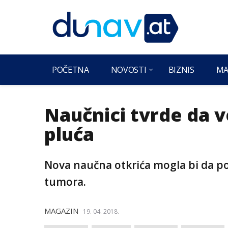
POČETNA
NOVOSTI
BIZNIS
MA
Naučnici tvrde da ve
pluća
Nova naučna otkrića mogla bi da po
tumora.
MAGAZIN
19. 04. 2018.