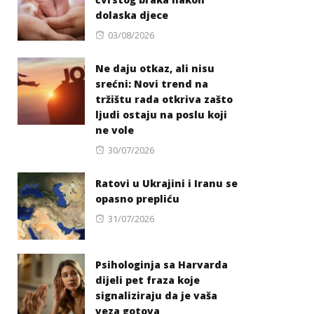
dolaska djece
Posted
03/08/2026
on
Ne daju otkaz, ali nisu
srećni: Novi trend na
tržištu rada otkriva zašto
ljudi ostaju na poslu koji
ne vole
Posted
30/07/2026
on
Ratovi u Ukrajini i Iranu se
opasno prepliću
Posted
31/07/2026
on
Psihologinja sa Harvarda
dijeli pet fraza koje
signaliziraju da je vaša
veza gotova