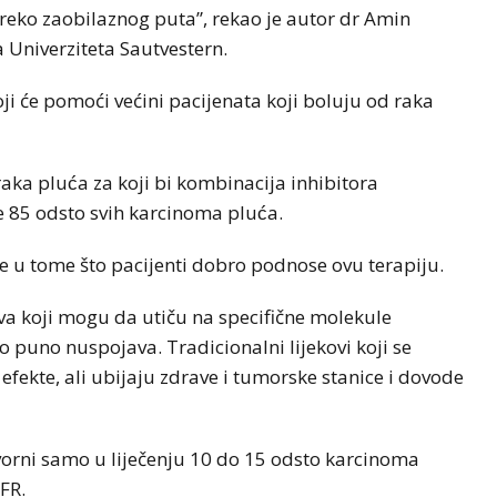
reko zaobilaznog puta”, rekao je autor dr Amin
a Univerziteta Sautvestern.
i će pomoći većini pacijenata koji boluju od raka
aka pluća za koji bi kombinacija inhibitora
 85 odsto svih karcinoma pluća.
ste u tome što pacijenti dobro podnose ovu terapiju.
kova koji mogu da utiču na specifične molekule
 puno nuspojava. Tradicionalni lijekovi koji se
 efekte, ali ubijaju zdrave i tumorske stanice i dovode
tvorni samo u liječenju 10 do 15 odsto karcinoma
FR.