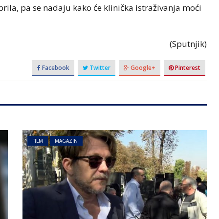
rila, pa se nadaju kako će klinička istraživanja moći
(Sputnjik)
Facebook
Twitter
Google+
Pinterest
FILM
MAGAZIN