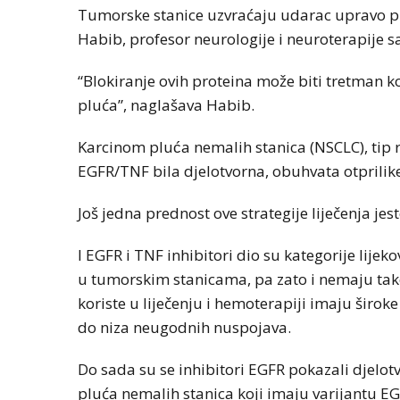
Tumorske stanice uzvraćaju udarac upravo p
Habib, profesor neurologije i neuroterapije s
“Blokiranje ovih proteina može biti tretman koj
pluća”, naglašava Habib.
Karcinom pluća nemalih stanica (NSCLC), tip r
EGFR/TNF bila djelotvorna, obuhvata otprilike
Još jedna prednost ove strategije liječenja je
I EGFR i TNF inhibitori dio su kategorije lije
u tumorskim stanicama, pa zato i nemaju tako
koriste u liječenju i hemoterapiji imaju široke
do niza neugodnih nuspojava.
Do sada su se inhibitori EGFR pokazali djelo
pluća nemalih stanica koji imaju varijantu EG