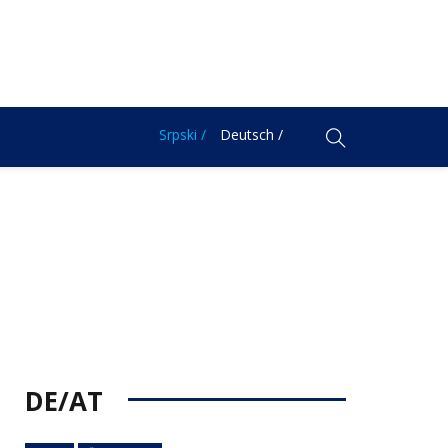
Srpski /
Deutsch /
DE/AT