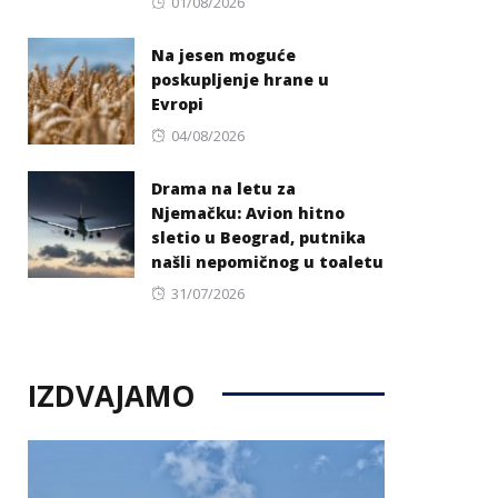
Posted
01/08/2026
on
Na jesen moguće
poskupljenje hrane u
Evropi
Posted
04/08/2026
on
Drama na letu za
Njemačku: Avion hitno
sletio u Beograd, putnika
našli nepomičnog u toaletu
Posted
31/07/2026
on
IZDVAJAMO