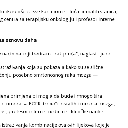
funkcioniše za sve karcinome pluća nemalih stanica,
centra za terapijsku onkologiju i profesor interne
e na osnovu daha
način na koji tretiramo rak pluća”, naglasio je on.
istraživanja koja su pokazala kako su se slične
ječenju posebno smrtonosnog raka mozga —
njena primjena bi mogla da bude i mnogo šira,
ugih tumora sa EGFR, između ostalih i tumora mozga,
rber, profesor interne medicine i kliničke nauke.
h istraživanja kombinacije ovakvih lijekova koje je