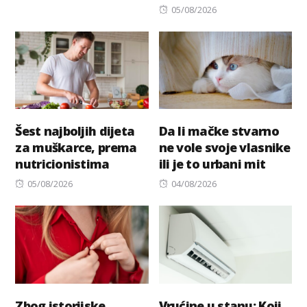
on
Posted
05/08/2026
on
Šest najboljih dijeta
Da li mačke stvarno
za muškarce, prema
ne vole svoje vlasnike
nutricionistima
ili je to urbani mit
Posted
Posted
05/08/2026
04/08/2026
on
on
Zbog istorijske
Vrućine u stanu: Koji