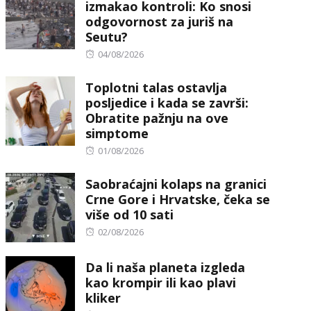
izmakao kontroli: Ko snosi
odgovornost za juriš na
Seutu?
Posted
04/08/2026
on
Toplotni talas ostavlja
posljedice i kada se završi:
Obratite pažnju na ove
simptome
Posted
01/08/2026
on
Saobraćajni kolaps na granici
Crne Gore i Hrvatske, čeka se
više od 10 sati
Posted
02/08/2026
on
Da li naša planeta izgleda
kao krompir ili kao plavi
kliker