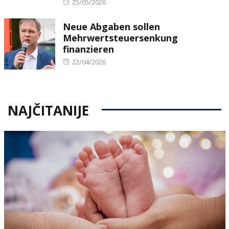
Posted
25/05/2026
on
Neue Abgaben sollen
Mehrwertsteuersenkung
finanzieren
Posted
22/04/2026
on
NAJČITANIJE