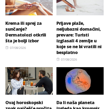
Krema ili sprej za
Prljave plaže,
sunčanje?
neljubazni domaćini,
Dermatolozi otkrili
prevare: Turisti
šta je bolji izbor
izglasali 4 zemlje u
koje se ne bi vratili ni
Posted
07/08/2026
besplatno
on
Posted
07/08/2026
on
Ovaj horoskopski
Da li naša planeta
znak najčešće pročita
izgleda kao krompir