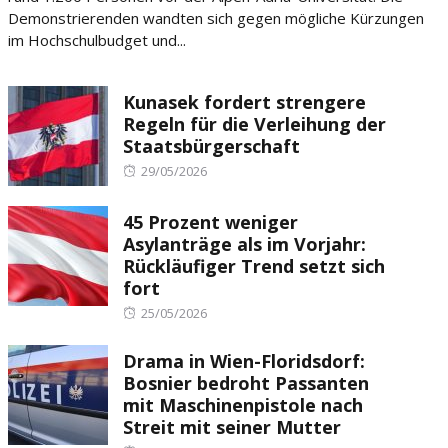
Demonstrierenden wandten sich gegen mögliche Kürzungen
im Hochschulbudget und...
Kunasek fordert strengere
Regeln für die Verleihung der
Staatsbürgerschaft
Posted
29/05/2026
on
45 Prozent weniger
Asylanträge als im Vorjahr:
Rückläufiger Trend setzt sich
fort
Posted
25/05/2026
on
Drama in Wien-Floridsdorf:
Bosnier bedroht Passanten
mit Maschinenpistole nach
Streit mit seiner Mutter