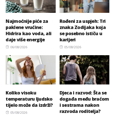
Najmoćnije piće za
Rođeni za uspjeh: Tri
paklene vrućine:
znaka Zodijaka koja
Hidrira kao voda, ali
se posebno ističu u
daje više energije
karijeri
Posted
Posted
06/08/2026
05/08/2026
on
on
Koliko visoku
Djeca i razvod: Šta se
temperaturu ljudsko
događa među braćom
tijelo može da izdrži?
i sestrama nakon
razvoda roditelja?
Posted
05/08/2026