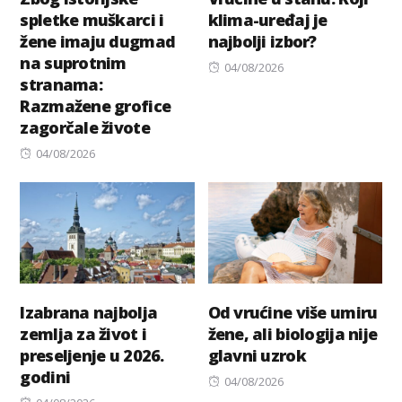
spletke muškarci i
klima-uređaj je
žene imaju dugmad
najbolji izbor?
na suprotnim
Posted
04/08/2026
stranama:
on
Razmažene grofice
zagorčale živote
Posted
04/08/2026
on
Izabrana najbolja
Od vrućine više umiru
zemlja za život i
žene, ali biologija nije
preseljenje u 2026.
glavni uzrok
godini
Posted
04/08/2026