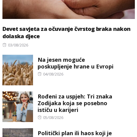
Devet savjeta za očuvanje čvrstog braka nakon
dolaska djece
Posted
03/08/2026
on
Na jesen moguće
poskupljenje hrane u Evropi
Posted
04/08/2026
on
Rođeni za uspjeh: Tri znaka
Zodijaka koja se posebno
ističu u karijeri
Posted
05/08/2026
on
Politički plan ili haos koji je