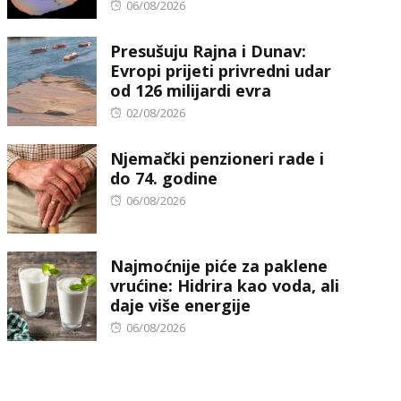
Posted
06/08/2026
on
Presušuju Rajna i Dunav:
Evropi prijeti privredni udar
od 126 milijardi evra
Posted
02/08/2026
on
Njemački penzioneri rade i
do 74. godine
Posted
06/08/2026
on
Najmoćnije piće za paklene
vrućine: Hidrira kao voda, ali
daje više energije
Posted
06/08/2026
on