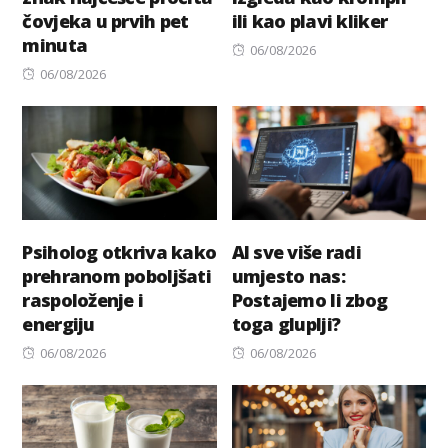
čovjeka u prvih pet
ili kao plavi kliker
minuta
Posted
06/08/2026
Posted
on
06/08/2026
on
Psiholog otkriva kako
AI sve više radi
prehranom poboljšati
umjesto nas:
raspoloženje i
Postajemo li zbog
energiju
toga gluplji?
Posted
Posted
06/08/2026
06/08/2026
on
on