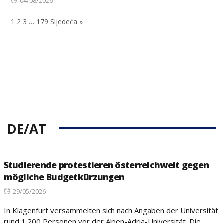
Posted
on
04/08/2026
on
1
2
3
…
179
Sljedeća »
DE/AT
Studierende protestieren österreichweit gegen
mögliche Budgetkürzungen
Posted
29/05/2026
on
In Klagenfurt versammelten sich nach Angaben der Universität
rund 1.200 Personen vor der Alpen-Adria-Universität. Die