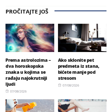
PROČITAJTE JOŠ
Prema astrolozima –
Ako sklonite pet
dva horoskopska
predmeta iz stana,
znaka u kojima se
bićete manje pod
rađaju najokrutniji
stresom
ljudi
Posted
07/08/2026
Posted
on
07/08/2026
on