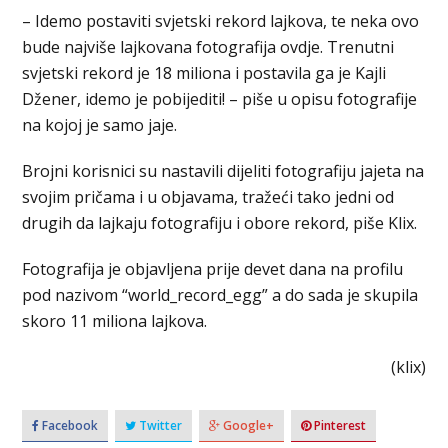
– Idemo postaviti svjetski rekord lajkova, te neka ovo
bude najviše lajkovana fotografija ovdje. Trenutni
svjetski rekord je 18 miliona i postavila ga je Kajli
Džener, idemo je pobijediti! – piše u opisu fotografije
na kojoj je samo jaje.
Brojni korisnici su nastavili dijeliti fotografiju jajeta na
svojim pričama i u objavama, tražeći tako jedni od
drugih da lajkaju fotografiju i obore rekord, piše Klix.
Fotografija je objavljena prije devet dana na profilu
pod nazivom “world_record_egg” a do sada je skupila
skoro 11 miliona lajkova.
(klix)
Facebook
Twitter
Google+
Pinterest