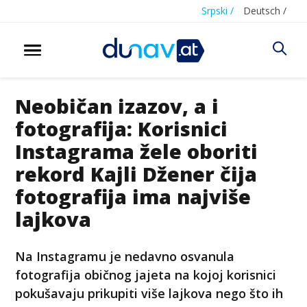
Srpski /
Deutsch /
Neobičan izazov, a i
fotografija: Korisnici
Instagrama žele oboriti
rekord Kajli Džener čija
fotografija ima najviše
lajkova
Na Instagramu je nedavno osvanula
fotografija običnog jajeta na kojoj korisnici
pokušavaju prikupiti više lajkova nego što ih