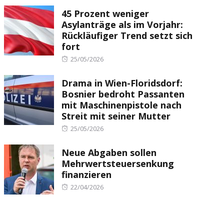
45 Prozent weniger
Asylanträge als im Vorjahr:
Rückläufiger Trend setzt sich
fort
Posted
25/05/2026
on
Drama in Wien-Floridsdorf:
Bosnier bedroht Passanten
mit Maschinenpistole nach
Streit mit seiner Mutter
Posted
25/05/2026
on
Neue Abgaben sollen
Mehrwertsteuersenkung
finanzieren
Posted
22/04/2026
on