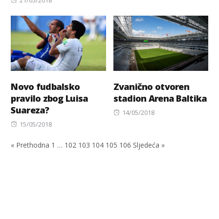
on
Novo fudbalsko
Zvanično otvoren
pravilo zbog Luisa
stadion Arena Baltika
Suareza?
Posted
14/05/2018
Posted
on
15/05/2018
on
« Prethodna
1
…
102
103
104
105
106
Sljedeća »