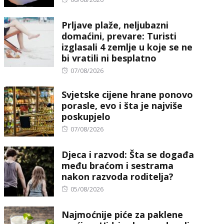
on
Prljave plaže, neljubazni
domaćini, prevare: Turisti
izglasali 4 zemlje u koje se ne
bi vratili ni besplatno
Posted
07/08/2026
on
Svjetske cijene hrane ponovo
porasle, evo i šta je najviše
poskupjelo
Posted
07/08/2026
on
Djeca i razvod: Šta se događa
među braćom i sestrama
nakon razvoda roditelja?
Posted
05/08/2026
on
Najmoćnije piće za paklene