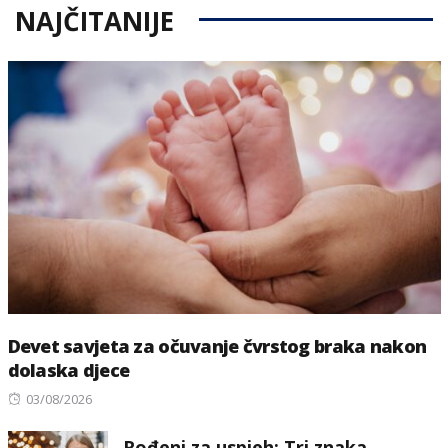
NAJČITANIJE
Devet savjeta za očuvanje čvrstog braka nakon
dolaska djece
Posted
03/08/2026
on
Rođeni za uspjeh: Tri znaka