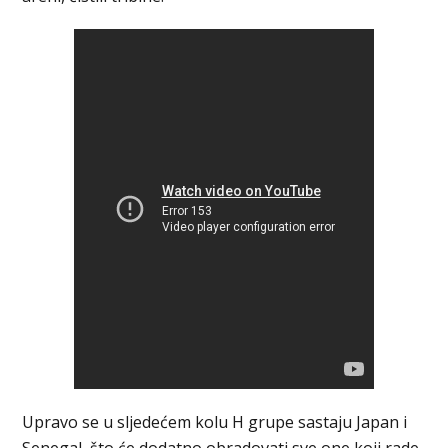
Upravo se u sljedećem kolu H grupe sastaju Japan i
Senegal, što će dodatno obradovati sve one koji rade