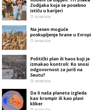
Zodijaka koja se posebno
ističu u karijeri
Posted
05/08/2026
on
Na jesen moguće
poskupljenje hrane u Evropi
Posted
04/08/2026
on
Politički plan ili haos koji je
izmakao kontroli: Ko snosi
odgovornost za juriš na
Seutu?
Posted
04/08/2026
on
Da li naša planeta izgleda
kao krompir ili kao plavi
kliker
Posted
06/08/2026