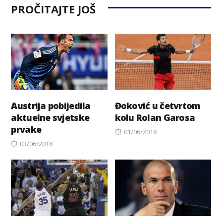
PROČITAJTE JOŠ
Austrija pobijedila
Đoković u četvrtom
aktuelne svjetske
kolu Rolan Garosa
prvake
Posted
01/06/2018
Posted
on
03/06/2018
on