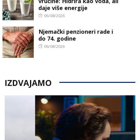
vrućine: Hidrira kao voda, ali
daje više energije
Posted
06/08/2026
on
Njemački penzioneri rade i
do 74. godine
Posted
06/08/2026
on
IZDVAJAMO