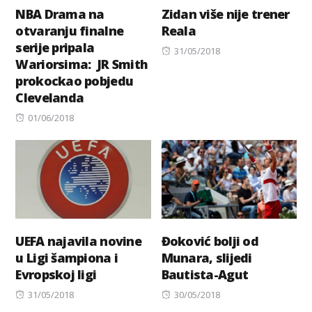
NBA Drama na
Zidan više nije trener
otvaranju finalne
Reala
serije pripala
Posted
31/05/2018
Wariorsima: JR Smith
on
prokockao pobjedu
Clevelanda
Posted
01/06/2018
on
UEFA najavila novine
Đoković bolji od
u Ligi šampiona i
Munara, slijedi
Evropskoj ligi
Bautista-Agut
Posted
Posted
31/05/2018
30/05/2018
on
on