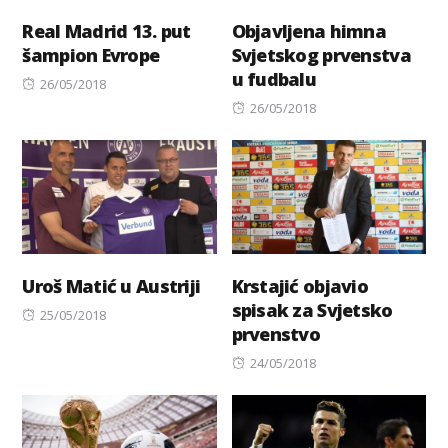
Real Madrid 13. put
Objavljena himna
šampion Evrope
Svjetskog prvenstva
u fudbalu
Posted
26/05/2018
on
Posted
26/05/2018
on
Uroš Matić u Austriji
Krstajić objavio
spisak za Svjetsko
Posted
25/05/2018
prvenstvo
on
Posted
24/05/2018
on