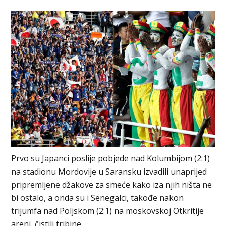
Prvo su Japanci poslije pobjede nad Kolumbijom (2:1)
na stadionu Mordovije u Saransku izvadili unaprijed
pripremljene džakove za smeće kako iza njih ništa ne
bi ostalo, a onda su i Senegalci, takođe nakon
trijumfa nad Poljskom (2:1) na moskovskoj Otkritije
areni, čistili tribine.