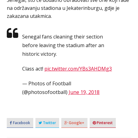
na održavanju stadiona u Jekaterinburgu, gdje je
zakazana utakmica.
Senegal⁠ fans cleaning their section
before leaving the stadium after an
historic victory.
Class act!
pic.twitter.com/YBs3AHDMg3
— Photos of Football
(@photosofootball)
June 19, 2018
Facebook
Twitter
Google+
Pinterest