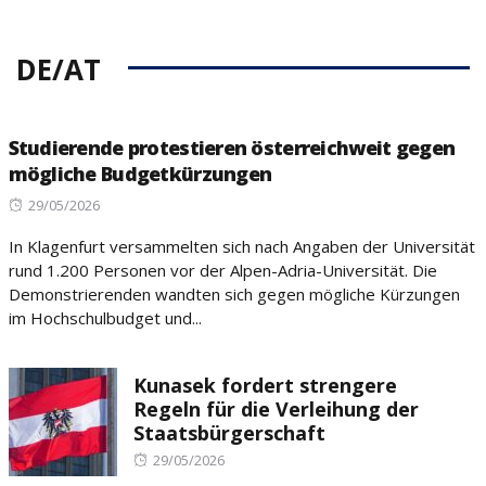
DE/AT
Studierende protestieren österreichweit gegen
mögliche Budgetkürzungen
Posted
29/05/2026
on
In Klagenfurt versammelten sich nach Angaben der Universität
rund 1.200 Personen vor der Alpen-Adria-Universität. Die
Demonstrierenden wandten sich gegen mögliche Kürzungen
im Hochschulbudget und...
Kunasek fordert strengere
Regeln für die Verleihung der
Staatsbürgerschaft
Posted
29/05/2026
on