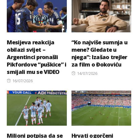
Mesijeva reakcija
“Ko najviše sumnja u
obilazi svijet –
mene? Gledate u
Argentinci pronašli
njega”: Izašao trejler
Pikfordove “puškice” i
za film o Đokoviću
smijali mu se VIDEO
Posted
14/07/2026
Posted
on
16/07/2026
on
Milioni potpisa da se
Hrvati ogorčeni