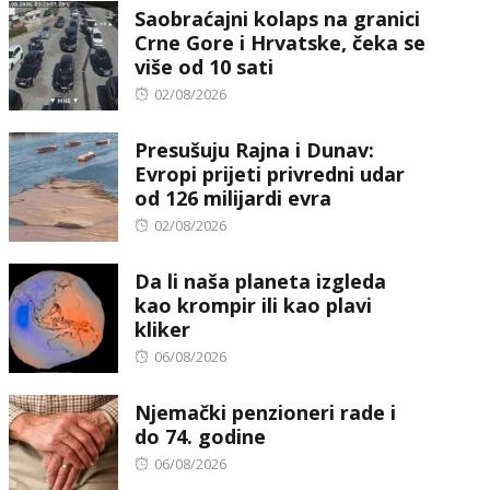
Saobraćajni kolaps na granici
Crne Gore i Hrvatske, čeka se
više od 10 sati
Posted
02/08/2026
on
Presušuju Rajna i Dunav:
Evropi prijeti privredni udar
od 126 milijardi evra
Posted
02/08/2026
on
Da li naša planeta izgleda
kao krompir ili kao plavi
kliker
Posted
06/08/2026
on
Njemački penzioneri rade i
do 74. godine
Posted
06/08/2026
on