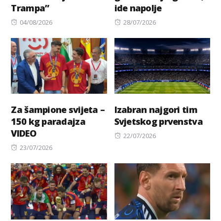
Trampa”
ide napolje
Posted
Posted
04/08/2026
28/07/2026
on
on
Za šampione svijeta –
Izabran najgori tim
150 kg paradajza
Svjetskog prvenstva
VIDEO
Posted
22/07/2026
Posted
on
23/07/2026
on