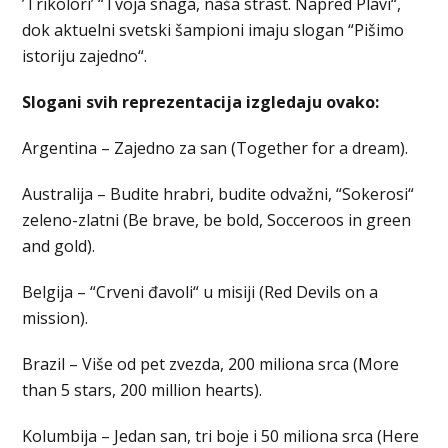
’Trikolori’ “Tvoja snaga, naša strast. Napred Plavi“,
dok aktuelni svetski šampioni imaju slogan “Pišimo
istoriju zajedno“.
Slogani svih reprezentacija izgledaju ovako:
Argentina – Zajedno za san (Together for a dream).
Australija – Budite hrabri, budite odvažni, “Sokerosi“
zeleno-zlatni (Be brave, be bold, Socceroos in green
and gold).
Belgija – “Crveni đavoli“ u misiji (Red Devils on a
mission).
Brazil – Više od pet zvezda, 200 miliona srca (More
than 5 stars, 200 million hearts).
Kolumbija – Jedan san, tri boje i 50 miliona srca (Here