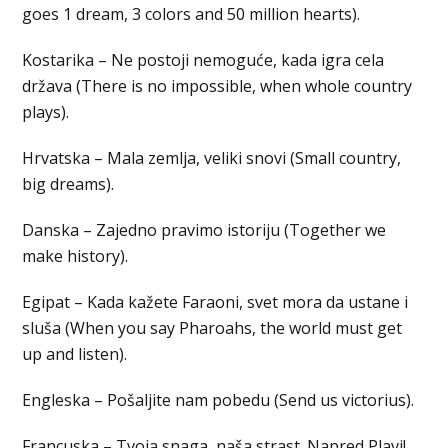
goes 1 dream, 3 colors and 50 million hearts).
Kostarika – Ne postoji nemoguće, kada igra cela
država (There is no impossible, when whole country
plays).
Hrvatska – Mala zemlja, veliki snovi (Small country,
big dreams).
Danska – Zajedno pravimo istoriju (Together we
make history).
Egipat – Kada kažete Faraoni, svet mora da ustane i
sluša (When you say Pharoahs, the world must get
up and listen).
Engleska – Pošaljite nam pobedu (Send us victorius).
Francuska – Tvoja snaga, naša strast. Napred Plavi!