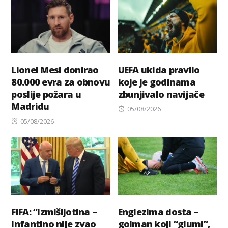
Lionel Mesi donirao
UEFA ukida pravilo
80.000 evra za obnovu
koje je godinama
poslije požara u
zbunjivalo navijače
Madridu
Posted
05/08/2026
Posted
on
05/08/2026
on
FIFA: “Izmišljotina –
Englezima dosta –
Infantino nije zvao
golman koji “glumi”,