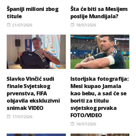
Španiji milioni zbog
Šta će biti sa Mesijem
titule
poslije Mundijala?
Posted
Posted
21/07/2026
18/07/2026
on
on
Slavko Vinčić sudi
Istorijska fotografija:
finale Svjetskog
Mesi kupao Jamala
prvenstva, FIFA
kao bebu, a sad će se
objavila ekskluzivni
boriti za titulu
snimak VIDEO
svjetskog prvaka
FOTO/VIDEO
Posted
17/07/2026
on
Posted
16/07/2026
on