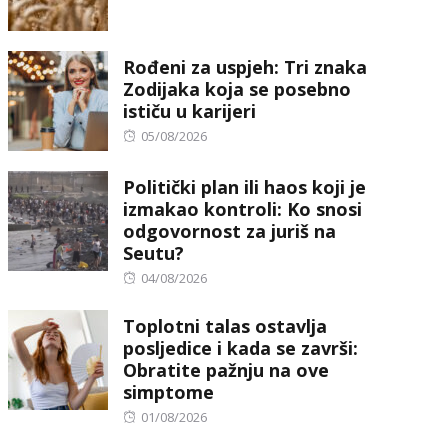
on
Rođeni za uspjeh: Tri znaka
Zodijaka koja se posebno
ističu u karijeri
Posted
05/08/2026
on
Politički plan ili haos koji je
izmakao kontroli: Ko snosi
odgovornost za juriš na
Seutu?
Posted
04/08/2026
on
Toplotni talas ostavlja
posljedice i kada se završi:
Obratite pažnju na ove
simptome
Posted
01/08/2026
on