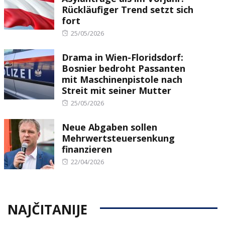
Rückläufiger Trend setzt sich
fort
Posted
25/05/2026
on
Drama in Wien-Floridsdorf:
Bosnier bedroht Passanten
mit Maschinenpistole nach
Streit mit seiner Mutter
Posted
25/05/2026
on
Neue Abgaben sollen
Mehrwertsteuersenkung
finanzieren
Posted
22/04/2026
on
NAJČITANIJE