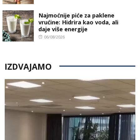
Najmoćnije piće za paklene
vrućine: Hidrira kao voda, ali
daje više energije
Posted
06/08/2026
on
IZDVAJAMO