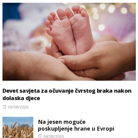
Devet savjeta za očuvanje čvrstog braka nakon
dolaska djece
Posted
03/08/2026
on
Na jesen moguće
poskupljenje hrane u Evropi
Posted
04/08/2026