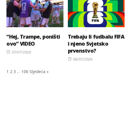
“Hej, Trampe, poništi
Trebaju li fudbalu FIFA
ovo” VIDEO
i njeno Svjetsko
prvenstvo?
Posted
07/07/2026
on
Posted
06/07/2026
on
1
2
3
…
106
Sljedeća »