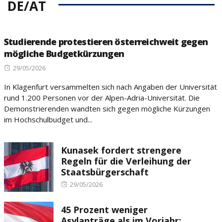
DE/AT
Studierende protestieren österreichweit gegen
mögliche Budgetkürzungen
Posted
29/05/2026
on
In Klagenfurt versammelten sich nach Angaben der Universität
rund 1.200 Personen vor der Alpen-Adria-Universität. Die
Demonstrierenden wandten sich gegen mögliche Kürzungen
im Hochschulbudget und...
Kunasek fordert strengere
Regeln für die Verleihung der
Staatsbürgerschaft
Posted
29/05/2026
on
45 Prozent weniger
Asylanträge als im Vorjahr: