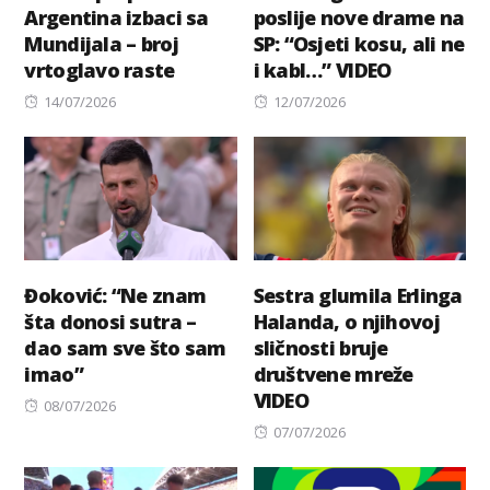
Argentina izbaci sa
poslije nove drame na
Mundijala – broj
SP: “Osjeti kosu, ali ne
vrtoglavo raste
i kabl…” VIDEO
Posted
Posted
14/07/2026
12/07/2026
on
on
Đoković: “Ne znam
Sestra glumila Erlinga
šta donosi sutra –
Halanda, o njihovoj
dao sam sve što sam
sličnosti bruje
imao”
društvene mreže
VIDEO
Posted
08/07/2026
on
Posted
07/07/2026
on