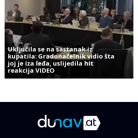
Uključila se na sastanak iz
kupatila: Gradonačelnik vidio šta
joj je iza leđa, uslijedila hit
reakcija VIDEO