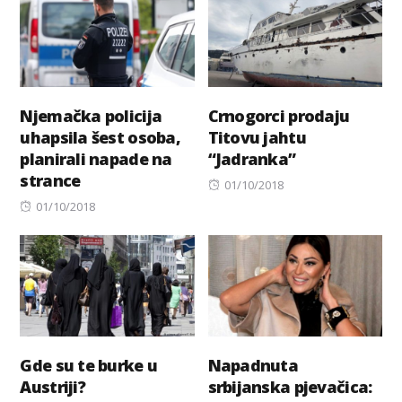
Njemačka policija
Crnogorci prodaju
uhapsila šest osoba,
Titovu jahtu
planirali napade na
“Jadranka”
strance
Posted
01/10/2018
Posted
on
01/10/2018
on
Gde su te burke u
Napadnuta
Austriji?
srbijanska pjevačica: