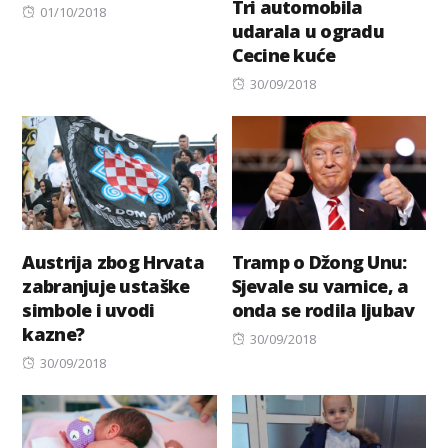
Tri automobila
Posted
01/10/2018
udarala u ogradu
on
Cecine kuće
Posted
30/09/2018
on
Austrija zbog Hrvata
Tramp o Džong Unu:
zabranjuje ustaške
Sjevale su varnice, a
simbole i uvodi
onda se rodila ljubav
kazne?
Posted
30/09/2018
Posted
on
30/09/2018
on