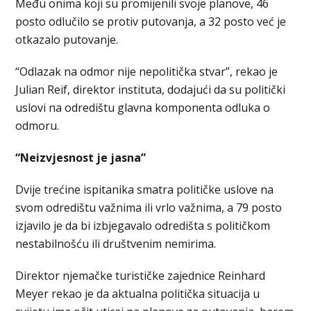
Među onima koji su promijenili svoje planove, 46
posto odlučilo se protiv putovanja, a 32 posto već je
otkazalo putovanje.
“Odlazak na odmor nije nepolitička stvar”, rekao je
Julian Reif, direktor instituta, dodajući da su politički
uslovi na odredištu glavna komponenta odluka o
odmoru.
“Neizvjesnost je jasna”
Dvije trećine ispitanika smatra političke uslove na
svom odredištu važnima ili vrlo važnima, a 79 posto
izjavilo je da bi izbjegavalo odredišta s političkom
nestabilnošću ili društvenim nemirima.
Direktor njemačke turističke zajednice Reinhard
Meyer rekao je da aktualna politička situacija u