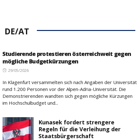
DE/AT
Studierende protestieren österreichweit gegen
mögliche Budgetkürzungen
Posted
29/05/2026
on
In Klagenfurt versammelten sich nach Angaben der Universität
rund 1.200 Personen vor der Alpen-Adria-Universität. Die
Demonstrierenden wandten sich gegen mögliche Kürzungen
im Hochschulbudget und...
Kunasek fordert strengere
Regeln für die Verleihung der
Staatsbürgerschaft