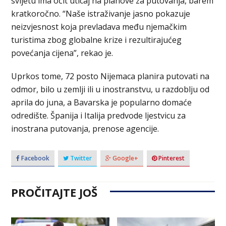
svijetu ima očit uticaj na planove za putovanja, barem
kratkoročno. “Naše istraživanje jasno pokazuje
neizvjesnost koja prevladava među njemačkim
turistima zbog globalne krize i rezultirajućeg
povećanja cijena”, rekao je.
Uprkos tome, 72 posto Nijemaca planira putovati na
odmor, bilo u zemlji ili u inostranstvu, u razdoblju od
aprila do juna, a Bavarska je popularno domaće
odredište. Španija i Italija predvode ljestvicu za
inostrana putovanja, prenose agencije.
Facebook
Twitter
Google+
Pinterest
PROČITAJTE JOŠ