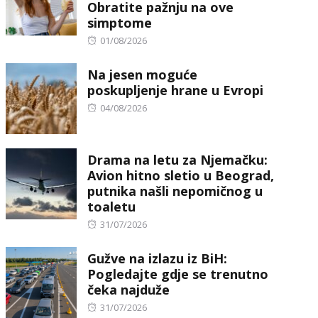
Obratite pažnju na ove
simptome
Posted
01/08/2026
on
Na jesen moguće
poskupljenje hrane u Evropi
Posted
04/08/2026
on
Drama na letu za Njemačku:
Avion hitno sletio u Beograd,
putnika našli nepomičnog u
toaletu
Posted
31/07/2026
on
Gužve na izlazu iz BiH:
Pogledajte gdje se trenutno
čeka najduže
Posted
31/07/2026