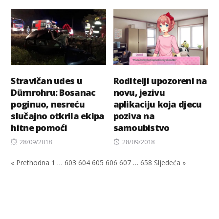
on
Stravičan udes u
Roditelji upozoreni na
Dürnrohru: Bosanac
novu, jezivu
poginuo, nesreću
aplikaciju koja djecu
slučajno otkrila ekipa
poziva na
hitne pomoći
samoubistvo
Posted
Posted
28/09/2018
28/09/2018
on
on
« Prethodna
1
…
603
604
605
606
607
…
658
Sljedeća »