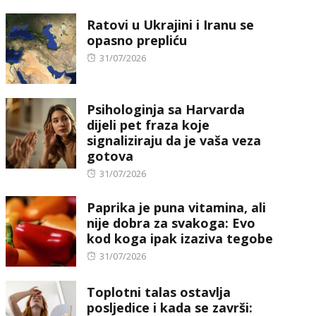
on
Ratovi u Ukrajini i Iranu se
opasno prepliću
Posted
31/07/2026
on
Psihologinja sa Harvarda
dijeli pet fraza koje
signaliziraju da je vaša veza
gotova
Posted
31/07/2026
on
Paprika je puna vitamina, ali
nije dobra za svakoga: Evo
kod koga ipak izaziva tegobe
Posted
31/07/2026
on
Toplotni talas ostavlja
posljedice i kada se završi: