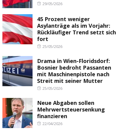
Posted
29/05/2026
on
45 Prozent weniger
Asylanträge als im Vorjahr:
Rückläufiger Trend setzt sich
fort
Posted
25/05/2026
on
Drama in Wien-Floridsdorf:
Bosnier bedroht Passanten
mit Maschinenpistole nach
Streit mit seiner Mutter
Posted
25/05/2026
on
Neue Abgaben sollen
Mehrwertsteuersenkung
finanzieren
Posted
22/04/2026
on