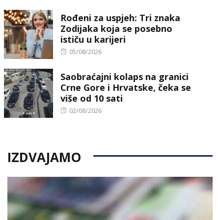
on
Rođeni za uspjeh: Tri znaka
Zodijaka koja se posebno
ističu u karijeri
Posted
05/08/2026
on
Saobraćajni kolaps na granici
Crne Gore i Hrvatske, čeka se
više od 10 sati
Posted
02/08/2026
on
IZDVAJAMO