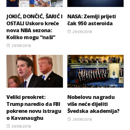
JOKIĆ, DONČIĆ, ŠARIĆ I
NASA: Zemlji prijeti
OSTALI Uskoro kreće
čak 950 asteroida
nova NBA sezona:
Posted
29/09/2018
Koliko mogu “naši”
on
Posted
29/09/2018
on
Veliki preokret:
Nobelovu nagradu
Trump naredio da FBI
više neće dijeliti
pokrene novu istragu
Švedska akademija?
o Kavanaughu
Posted
29/09/2018
Posted
on
29/09/2018