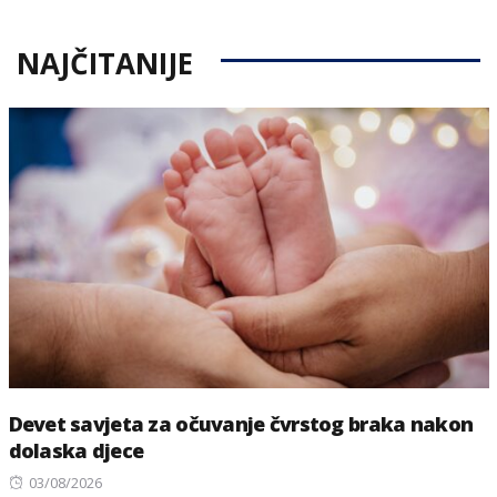
NAJČITANIJE
Devet savjeta za očuvanje čvrstog braka nakon
dolaska djece
Posted
03/08/2026