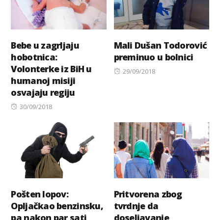
Bebe u zagrljaju
Mali Dušan Todorović
hobotnica:
preminuo u bolnici
Volonterke iz BiH u
Posted
29/09/2018
humanoj misiji
on
osvajaju regiju
Posted
30/09/2018
on
Pošten lopov:
Pritvorena zbog
Opljačkao benzinsku,
tvrdnje da
pa nakon par sati
doseljavanje