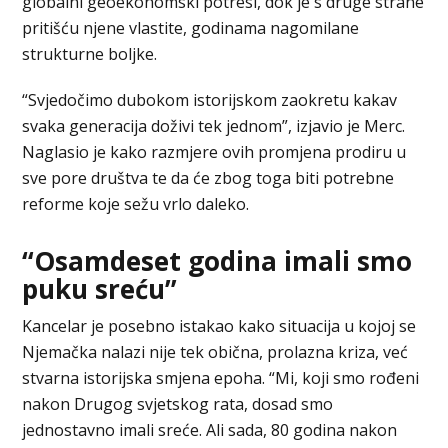
globalni geoekonomski potresi, dok je s druge strane
pritišću njene vlastite, godinama nagomilane
strukturne boljke.
“Svjedočimo dubokom istorijskom zaokretu kakav
svaka generacija doživi tek jednom”, izjavio je Merc.
Naglasio je kako razmjere ovih promjena prodiru u
sve pore društva te da će zbog toga biti potrebne
reforme koje sežu vrlo daleko.
“Osamdeset godina imali smo
puku sreću”
Kancelar je posebno istakao kako situacija u kojoj se
Njemačka nalazi nije tek obična, prolazna kriza, već
stvarna istorijska smjena epoha. “Mi, koji smo rođeni
nakon Drugog svjetskog rata, dosad smo
jednostavno imali sreće. Ali sada, 80 godina nakon