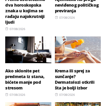
dva horoskopska
neviđenog političkog
znaka u kojima se
previranja
rađaju najokrutniji
Posted
07/08/2026
ljudi
on
Posted
07/08/2026
on
Ako sklonite pet
Krema ili sprej za
predmeta iz stana,
sunčanje?
bićete manje pod
Dermatolozi otkrili
stresom
šta je bolji izbor
Posted
Posted
07/08/2026
07/08/2026
on
on