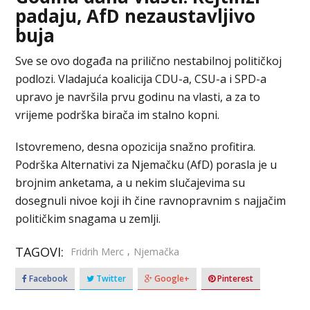
padaju, AfD nezaustavljivo
buja
Sve se ovo događa na prilično nestabilnoj političkoj
podlozi. Vladajuća koalicija CDU-a, CSU-a i SPD-a
upravo je navršila prvu godinu na vlasti, a za to
vrijeme podrška birača im stalno kopni.
Istovremeno, desna opozicija snažno profitira.
Podrška Alternativi za Njemačku (AfD) porasla je u
brojnim anketama, a u nekim slučajevima su
dosegnuli nivoe koji ih čine ravnopravnim s najjačim
političkim snagama u zemlji.
TAGOVI:
,
Fridrih Merc
Njemačka
Facebook
Twitter
Google+
Pinterest