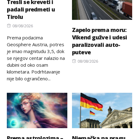
Tresli se kreveti i
padali predmeti u
Tirolu
Posted
08/08/2026
Zapelo prema moru:
on
Vikend gužve i udesi
Prema podacima
paralizovali auto-
Geosphere Austria, potres
je imao magnitudu 3,5, dok
puteve
se njegov centar nalazio na
Posted
08/08/2026
dubini od oko osam
on
kilometara. Podrhtavanje
nije bilo ograničeno...
Prema astrolozima –
Njemačka na pragu