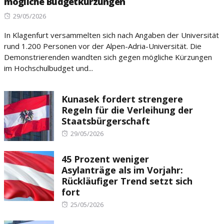
mögliche Budgetkürzungen
Posted
29/05/2026
on
In Klagenfurt versammelten sich nach Angaben der Universität
rund 1.200 Personen vor der Alpen-Adria-Universität. Die
Demonstrierenden wandten sich gegen mögliche Kürzungen
im Hochschulbudget und...
Kunasek fordert strengere
Regeln für die Verleihung der
Staatsbürgerschaft
Posted
29/05/2026
on
45 Prozent weniger
Asylanträge als im Vorjahr:
Rückläufiger Trend setzt sich
fort
Posted
25/05/2026
on