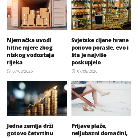
Njemačka uvodi
Svjetske cijene hrane
hitne mjere zbog
ponovo porasle, evo i
niskog vodostaja
šta je najviše
rijeka
poskupjelo
Posted
Posted
07/08/2026
07/08/2026
on
on
Jedna zemlja drži
Prljave plaže,
gotovo četvrtinu
neljubazni domaćini,