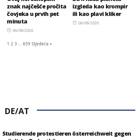
znak najčešće pročita
izgleda kao krompir
čovjeka u prvih pet
ili kao plavi kliker
minuta
Posted
06/08/2026
Posted
on
06/08/2026
on
1
2
3
…
659
Sljedeća »
DE/AT
Studierende protestieren österreichweit gegen