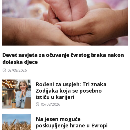
Devet savjeta za očuvanje čvrstog braka nakon
dolaska djece
Posted
03/08/2026
on
Rođeni za uspjeh: Tri znaka
Zodijaka koja se posebno
ističu u karijeri
Posted
05/08/2026
on
Na jesen moguće
poskupljenje hrane u Evropi