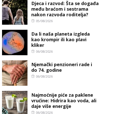
Djeca i razvod: Šta se događa
među braćom i sestrama
nakon razvoda roditelja?
Posted
05/08/2026
on
Da li naša planeta izgleda
kao krompir ili kao plavi
kliker
Posted
06/08/2026
on
Njemački penzioneri rade i
do 74. godine
Posted
06/08/2026
on
Najmoćnije piće za paklene
vrućine: Hidrira kao voda, ali
daje više energije
Posted
06/08/2026