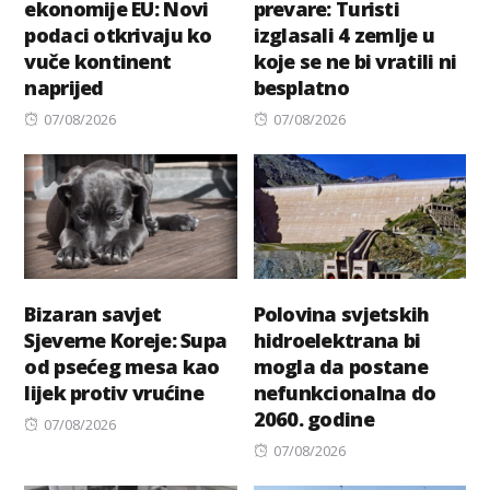
ekonomije EU: Novi
prevare: Turisti
podaci otkrivaju ko
izglasali 4 zemlje u
vuče kontinent
koje se ne bi vratili ni
naprijed
besplatno
Posted
Posted
07/08/2026
07/08/2026
on
on
Bizaran savjet
Polovina svjetskih
Sjeverne Koreje: Supa
hidroelektrana bi
od psećeg mesa kao
mogla da postane
lijek protiv vrućine
nefunkcionalna do
2060. godine
Posted
07/08/2026
on
Posted
07/08/2026
on