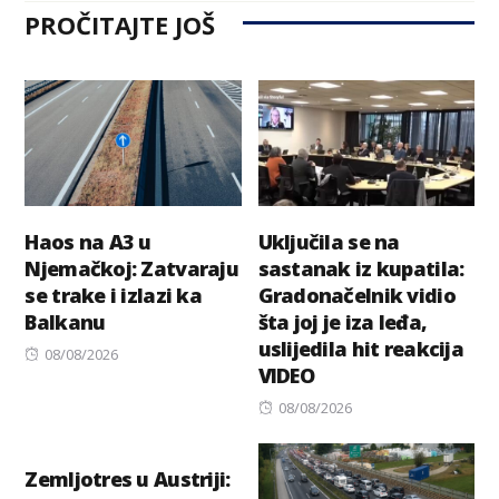
PROČITAJTE JOŠ
Haos na A3 u
Uključila se na
Njemačkoj: Zatvaraju
sastanak iz kupatila:
se trake i izlazi ka
Gradonačelnik vidio
Balkanu
šta joj je iza leđa,
uslijedila hit reakcija
Posted
08/08/2026
VIDEO
on
Posted
08/08/2026
on
Zemljotres u Austriji: