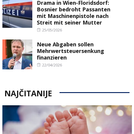
Drama in Wien-Floridsdorf:
Bosnier bedroht Passanten
mit Maschinenpistole nach
Streit mit seiner Mutter
Posted
25/05/2026
on
Neue Abgaben sollen
Mehrwertsteuersenkung
finanzieren
Posted
22/04/2026
on
NAJČITANIJE