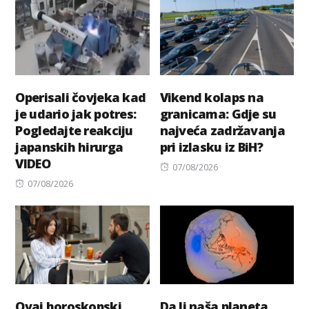
Operisali čovjeka kad
Vikend kolaps na
je udario jak potres:
granicama: Gdje su
Pogledajte reakciju
najveća zadržavanja
japanskih hirurga
pri izlasku iz BiH?
VIDEO
Posted
07/08/2026
Posted
on
07/08/2026
on
Ovaj horoskopski
Da li naša planeta