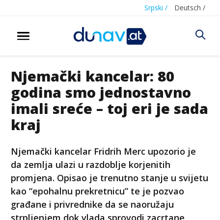
Srpski /
Deutsch /
Njemački kancelar: 80
godina smo jednostavno
imali sreće – toj eri je sada
kraj
Njemački kancelar Fridrih Merc upozorio je
da zemlja ulazi u razdoblje korjenitih
promjena. Opisao je trenutno stanje u svijetu
kao “epohalnu prekretnicu” te je pozvao
građane i privrednike da se naoružaju
strpljenjem dok vlada sprovodi zacrtane