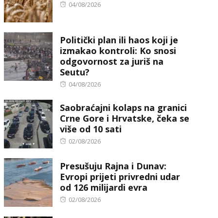
Posted
04/08/2026
on
Politički plan ili haos koji je
izmakao kontroli: Ko snosi
odgovornost za juriš na
Seutu?
Posted
04/08/2026
on
Saobraćajni kolaps na granici
Crne Gore i Hrvatske, čeka se
više od 10 sati
Posted
02/08/2026
on
Presušuju Rajna i Dunav:
Evropi prijeti privredni udar
od 126 milijardi evra
Posted
02/08/2026
on