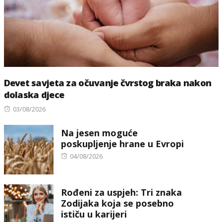
Devet savjeta za očuvanje čvrstog braka nakon
dolaska djece
Posted
03/08/2026
on
Na jesen moguće
poskupljenje hrane u Evropi
Posted
04/08/2026
on
Rođeni za uspjeh: Tri znaka
Zodijaka koja se posebno
ističu u karijeri