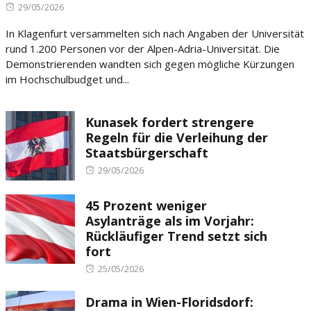
Posted
29/05/2026
on
In Klagenfurt versammelten sich nach Angaben der Universität
rund 1.200 Personen vor der Alpen-Adria-Universität. Die
Demonstrierenden wandten sich gegen mögliche Kürzungen
im Hochschulbudget und...
Kunasek fordert strengere
Regeln für die Verleihung der
Staatsbürgerschaft
Posted
29/05/2026
on
45 Prozent weniger
Asylanträge als im Vorjahr:
Rückläufiger Trend setzt sich
fort
Posted
25/05/2026
on
Drama in Wien-Floridsdorf: