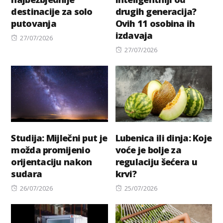
destinacije za solo
drugih generacija?
putovanja
Ovih 11 osobina ih
izdavaja
Posted
27/07/2026
on
Posted
27/07/2026
on
Studija: Mijlečni put je
Lubenica ili dinja: Koje
možda promijenio
voće je bolje za
orijentaciju nakon
regulaciju šećera u
sudara
krvi?
Posted
Posted
26/07/2026
25/07/2026
on
on