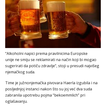
“Alkoholni napici prema pravilnicima Europske
unije ne smiju se reklamirati na način koji bi mogao
sugerirati da potiču zdravlje”, stoji u presudi najvišeg
njemačkog suda.
Time je južnonjemačka pivovara Haerla izgubila i na
posljednjoj instanci nakon što su joj već dva suda
zabranila upotrebu pojma “bekoemmlich” pri
oglašavanju.