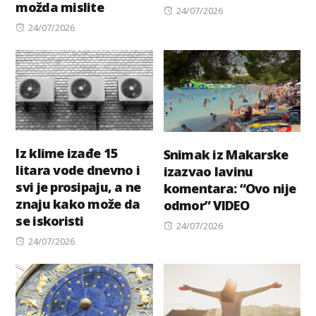
možda mislite
Posted
24/07/2026
Posted
on
24/07/2026
on
Iz klime izađe 15
Snimak iz Makarske
litara vode dnevno i
izazvao lavinu
svi je prosipaju, a ne
komentara: “Ovo nije
znaju kako može da
odmor” VIDEO
se iskoristi
Posted
24/07/2026
Posted
24/07/2026
on
on