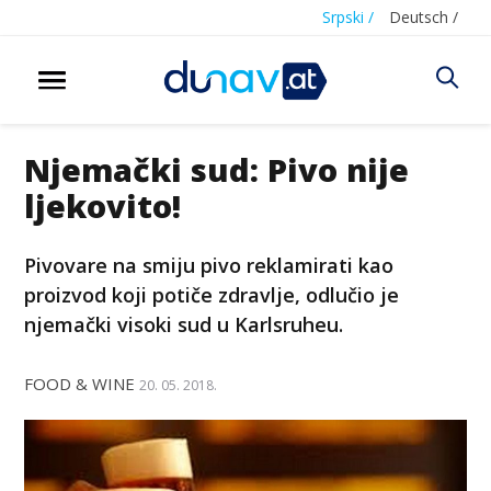
Srpski /
Deutsch /
Njemački sud: Pivo nije
ljekovito!
Pivovare na smiju pivo reklamirati kao
proizvod koji potiče zdravlje, odlučio je
njemački visoki sud u Karlsruheu.
FOOD & WINE
20. 05. 2018.