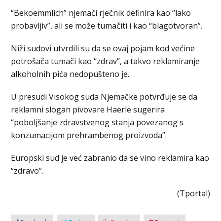
“Bekoemmlich” njemači rječnik definira kao “lako
probavljiv”, ali se može tumačiti i kao “blagotvoran”.
Niži sudovi utvrdili su da se ovaj pojam kod većine
potrošača tumači kao “zdrav”, a takvo reklamiranje
alkoholnih pića nedopušteno je.
U presudi Visokog suda Njemačke potvrđuje se da
reklamni slogan pivovare Haerle sugerira
“poboljšanje zdravstvenog stanja povezanog s
konzumacijom prehrambenog proizvoda”.
Europski sud je već zabranio da se vino reklamira kao
“zdravo”.
(Tportal)