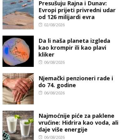
Presušuju Rajna i Dunav:
Evropi prijeti privredni udar
od 126 milijardi evra
Posted
02/08/2026
on
Da li naša planeta izgleda
kao krompir ili kao plavi
kliker
Posted
06/08/2026
on
Njemački penzioneri rade i
do 74. godine
Posted
06/08/2026
on
Najmoćnije piće za paklene
vrućine: Hidrira kao voda, ali
daje više energije
Posted
06/08/2026