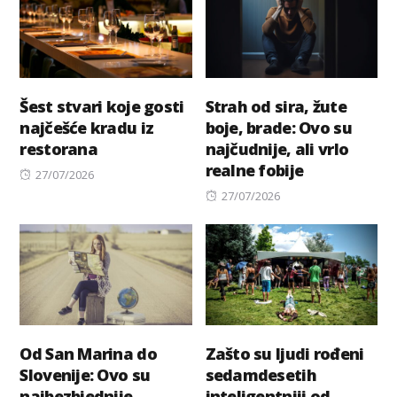
Šest stvari koje gosti
Strah od sira, žute
najčešće kradu iz
boje, brade: Ovo su
restorana
najčudnije, ali vrlo
realne fobije
Posted
27/07/2026
on
Posted
27/07/2026
on
Od San Marina do
Zašto su ljudi rođeni
Slovenije: Ovo su
sedamdesetih
najbezbjednije
inteligentniji od