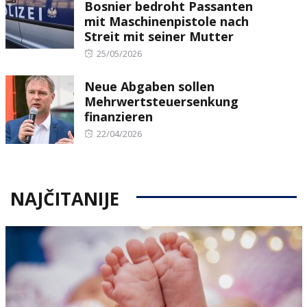
Bosnier bedroht Passanten
mit Maschinenpistole nach
Streit mit seiner Mutter
Posted
25/05/2026
on
Neue Abgaben sollen
Mehrwertsteuersenkung
finanzieren
Posted
22/04/2026
on
NAJČITANIJE