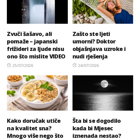
Zvuči šašavo, ali
Zašto ste ljeti
pomaže – japanski
umorni? Doktor
frižideri za ljude nisu
objašnjava uzroke i
ono što mislite VIDEO
nudi rješenja
Posted
Posted
25/07/2026
24/07/2026
on
on
Kako doručak utiče
Šta bi se dogodilo
na kvalitet sna?
kada bi Mjesec
Mnogo više nego što
iznenada nestao?