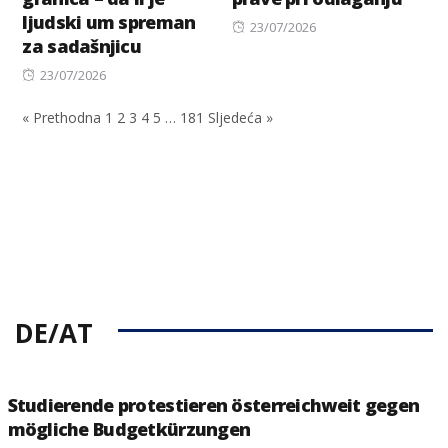
ljudski um spreman
Posted
23/07/2026
za sadašnjicu
on
Posted
23/07/2026
on
« Prethodna
1
2
3
4
5
…
181
Sljedeća »
DE/AT
Studierende protestieren österreichweit gegen
mögliche Budgetkürzungen