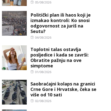
Posted
05/08/2026
on
Politički plan ili haos koji je
izmakao kontroli: Ko snosi
odgovornost za juriš na
Seutu?
Posted
04/08/2026
on
Toplotni talas ostavlja
posljedice i kada se završi:
Obratite pažnju na ove
simptome
Posted
01/08/2026
on
Saobraćajni kolaps na granici
Crne Gore i Hrvatske, čeka se
više od 10 sati
Posted
02/08/2026
on