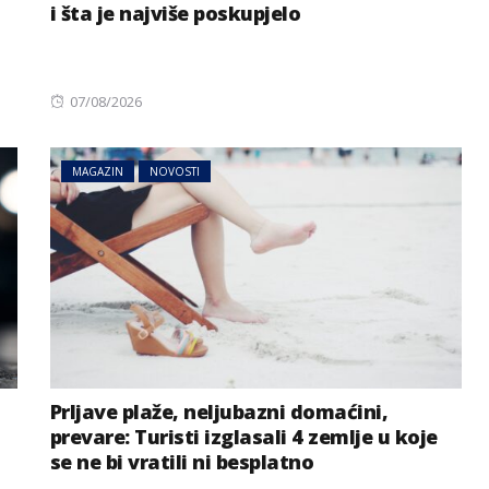
i šta je najviše poskupjelo
Posted
07/08/2026
on
MAGAZIN
NOVOSTI
Prljave plaže, neljubazni domaćini,
prevare: Turisti izglasali 4 zemlje u koje
se ne bi vratili ni besplatno