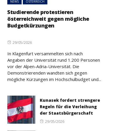
NEWS
ÖSTERREICH
Studierende protestieren
österreichweit gegen mögliche
Budgetkürzungen
Posted
29/05/2026
on
In Klagenfurt versammelten sich nach
Angaben der Universität rund 1.200 Personen
vor der Alpen-Adria-Universität. Die
Demonstrierenden wandten sich gegen
mögliche Kürzungen im Hochschulbudget und...
Kunasek fordert strengere
Regeln für die Verleihung
der Staatsbürgerschaft
Posted
29/05/2026
on