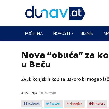
POČETNA
NOVOSTI
BIZNIS
MA
Nova “obuća” za kon
u Beču
Zvuk konjskih kopita uskoro bi mogao iščez
AUSTRIJA
08. 08. 2018.
Facebook
Twitter
Google+
Pinterest