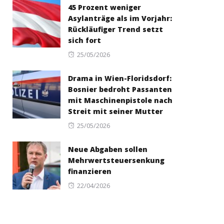
45 Prozent weniger
Asylanträge als im Vorjahr:
Rückläufiger Trend setzt
sich fort
Posted
25/05/2026
on
Drama in Wien-Floridsdorf:
Bosnier bedroht Passanten
mit Maschinenpistole nach
Streit mit seiner Mutter
Posted
25/05/2026
on
Neue Abgaben sollen
Mehrwertsteuersenkung
finanzieren
Posted
22/04/2026
on