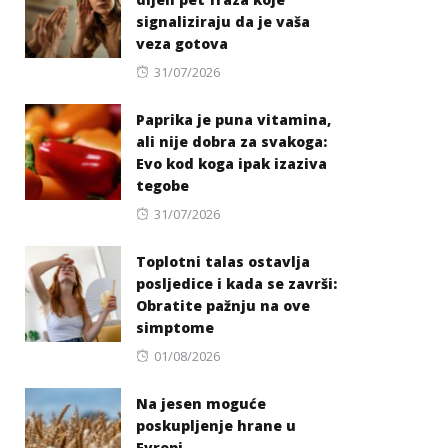
signaliziraju da je vaša
veza gotova
Posted
31/07/2026
on
Paprika je puna vitamina,
ali nije dobra za svakoga:
Evo kod koga ipak izaziva
tegobe
Posted
31/07/2026
on
Toplotni talas ostavlja
posljedice i kada se završi:
Obratite pažnju na ove
simptome
Posted
01/08/2026
on
Na jesen moguće
poskupljenje hrane u
Evropi