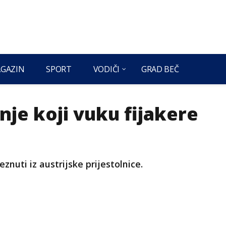
GAZIN
SPORT
VODIČI
GRAD BEČ
je koji vuku fijakere
nuti iz austrijske prijestolnice.