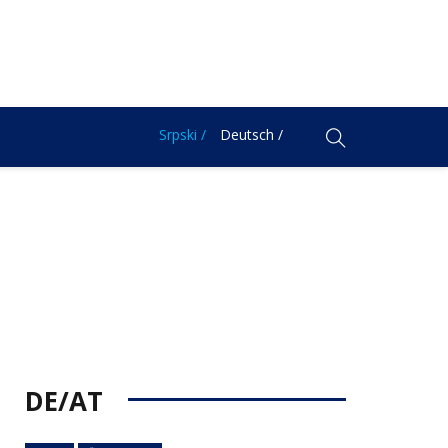
Srpski /
Deutsch /
DE/AT