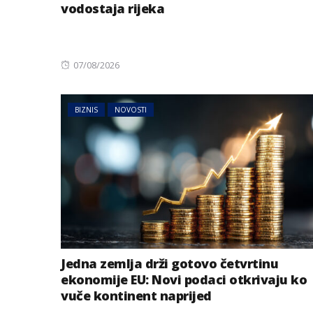
vodostaja rijeka
Posted
07/08/2026
on
BIZNIS
NOVOSTI
Jedna zemlja drži gotovo četvrtinu
ekonomije EU: Novi podaci otkrivaju ko
vuče kontinent naprijed