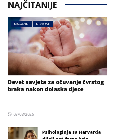
NAJČITANIJE
MAGAZIN
NOVOSTI
Devet savjeta za očuvanje čvrstog
braka nakon dolaska djece
Posted
03/08/2026
on
Psihologinja sa Harvarda
dijeli pet fraza koje