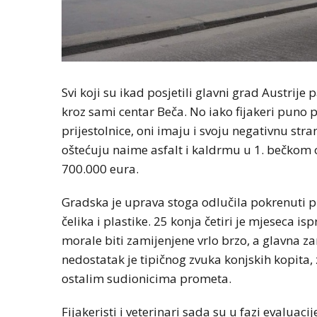
Svi koji su ikad posjetili glavni grad Austrije
kroz sami centar Beča. No iako fijakeri puno p
prijestolnice, oni imaju i svoju negativnu stra
oštećuju naime asfalt i kaldrmu u 1. bečkom o
700.000 eura.
Gradska je uprava stoga odlučila pokrenuti pi
čelika i plastike. 25 konja četiri je mjeseca 
morale biti zamijenjene vrlo brzo, a glavna z
nedostatak je tipičnog zvuka konjskih kopita, 
ostalim sudionicima prometa.
Fijakeristi i veterinari sada su u fazi evaluaci