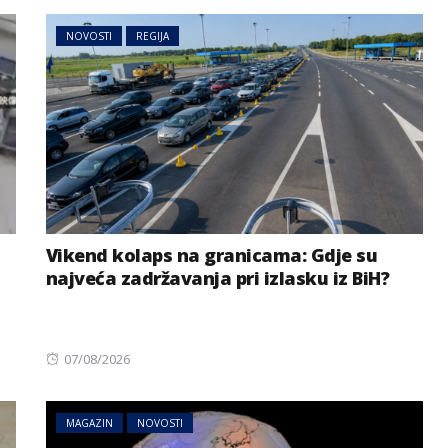
NOVOSTI
REGIJA
Vikend kolaps na granicama: Gdje su
najveća zadržavanja pri izlasku iz BiH?
Posted
07/08/2026
on
MAGAZIN
NOVOSTI