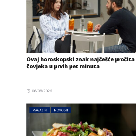
Ovaj horoskopski znak najčešće pročita
čovjeka u prvih pet minuta
BIZNIS
Posted
06/08/2026
Energetski probl
on
niskog vodostaj
MAGAZIN
NOVOSTI