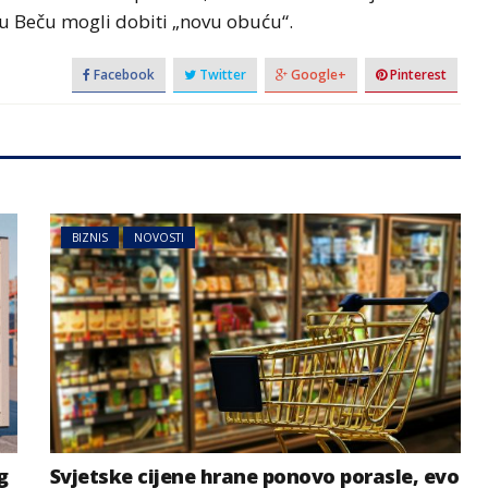
ji u Beču mogli dobiti „novu obuću“.
Facebook
Twitter
Google+
Pinterest
BIZNIS
NOVOSTI
g
Svjetske cijene hrane ponovo porasle, evo