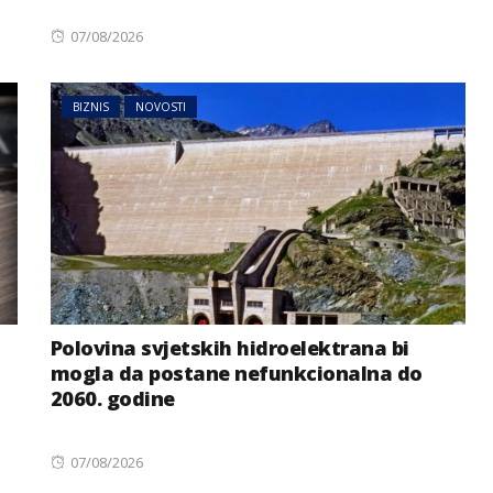
Posted
07/08/2026
on
BIZNIS
NOVOSTI
Polovina svjetskih hidroelektrana bi
mogla da postane nefunkcionalna do
2060. godine
Posted
07/08/2026
on