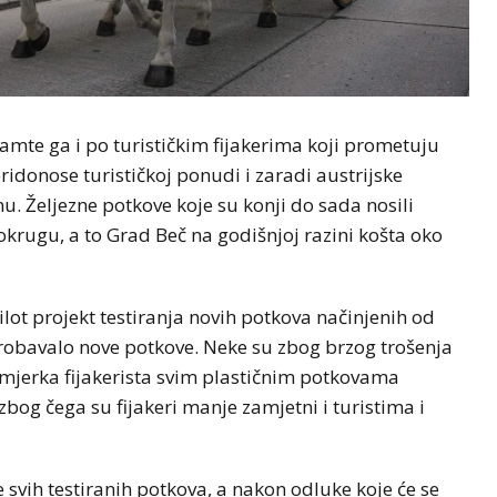
 pamte ga i po turističkim fijakerima koji prometuju
ridonose turističkoj ponudi i zaradi austrijske
nu. Željezne potkove koje su konji do sada nosili
krugu, a to Grad Beč na godišnjoj razini košta oko
lot projekt testiranja novih potkova načinjenih od
isprobavalo nove potkove. Neke su zbog brzog trošenja
amjerka fijakerista svim plastičnim potkovama
zbog čega su fijakeri manje zamjetni i turistima i
je svih testiranih potkova, a nakon odluke koje će se