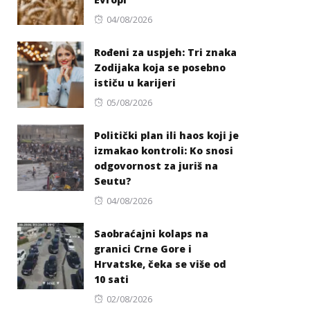
Posted
04/08/2026
on
Rođeni za uspjeh: Tri znaka
Zodijaka koja se posebno
ističu u karijeri
Posted
05/08/2026
on
Politički plan ili haos koji je
izmakao kontroli: Ko snosi
odgovornost za juriš na
Seutu?
Posted
04/08/2026
on
Saobraćajni kolaps na
granici Crne Gore i
Hrvatske, čeka se više od
10 sati
Posted
02/08/2026