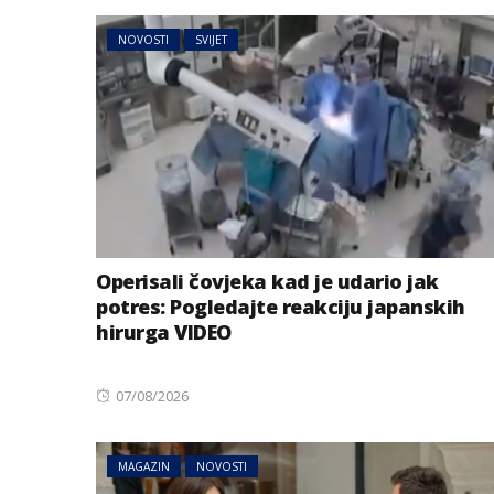
NOVOSTI
SVIJET
Operisali čovjeka kad je udario jak
potres: Pogledajte reakciju japanskih
hirurga VIDEO
Posted
07/08/2026
on
MAGAZIN
NOVOSTI