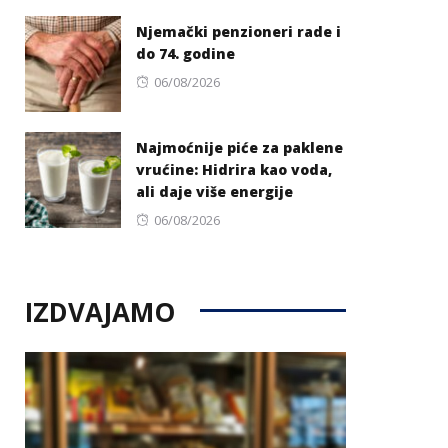
on
Njemački penzioneri rade i
do 74. godine
Posted
06/08/2026
on
Najmoćnije piće za paklene
vrućine: Hidrira kao voda,
ali daje više energije
Posted
06/08/2026
on
IZDVAJAMO