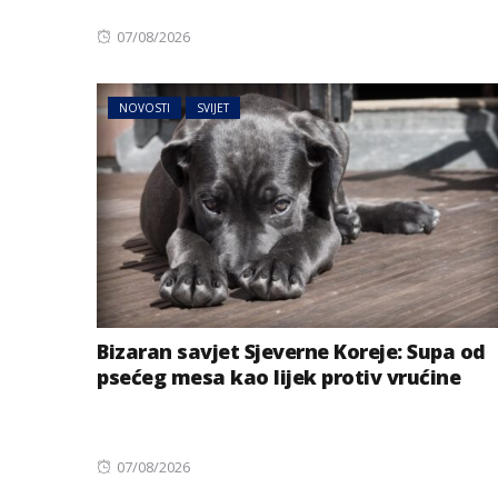
Posted
07/08/2026
on
NOVOSTI
SVIJET
Bizaran savjet Sjeverne Koreje: Supa od
psećeg mesa kao lijek protiv vrućine
Posted
07/08/2026
on