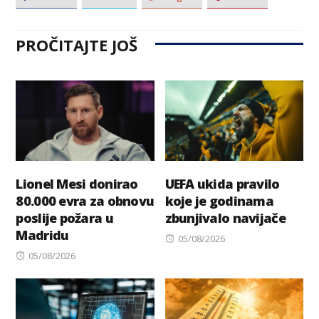
PROČITAJTE JOŠ
Lionel Mesi donirao
UEFA ukida pravilo
80.000 evra za obnovu
koje je godinama
poslije požara u
zbunjivalo navijače
Madridu
Posted
05/08/2026
Posted
on
05/08/2026
on