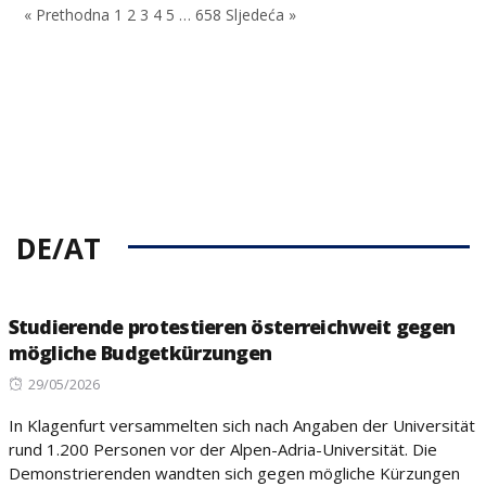
« Prethodna
1
2
3
4
5
…
658
Sljedeća »
DE/AT
Studierende protestieren österreichweit gegen
mögliche Budgetkürzungen
Posted
29/05/2026
on
In Klagenfurt versammelten sich nach Angaben der Universität
rund 1.200 Personen vor der Alpen-Adria-Universität. Die
Demonstrierenden wandten sich gegen mögliche Kürzungen