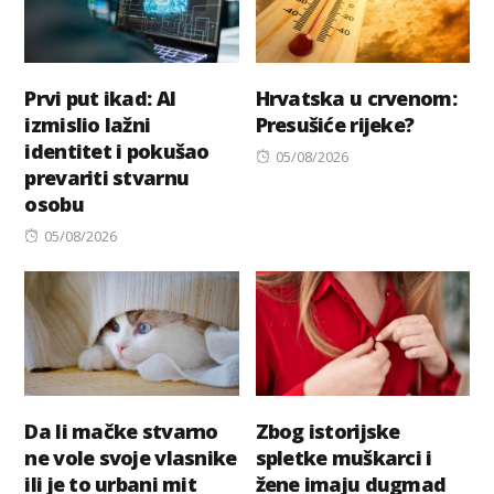
Prvi put ikad: AI
Hrvatska u crvenom:
izmislio lažni
Presušiće rijeke?
identitet i pokušao
Posted
05/08/2026
prevariti stvarnu
on
osobu
Posted
05/08/2026
on
Da li mačke stvarno
Zbog istorijske
ne vole svoje vlasnike
spletke muškarci i
ili je to urbani mit
žene imaju dugmad