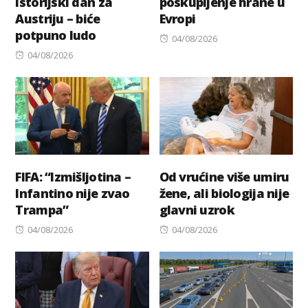
istorijski dan za
poskupljenje hrane u
Austriju – biće
Evropi
potpuno ludo
Posted
04/08/2026
Posted
on
04/08/2026
on
FIFA: “Izmišljotina –
Od vrućine više umiru
Infantino nije zvao
žene, ali biologija nije
Trampa”
glavni uzrok
Posted
Posted
04/08/2026
04/08/2026
on
on