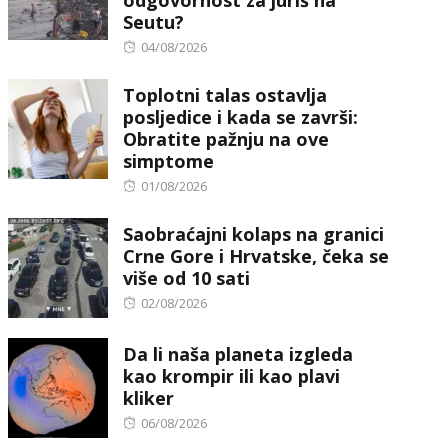
odgovornost za juriš na
Seutu?
Posted
04/08/2026
on
Toplotni talas ostavlja
posljedice i kada se završi:
Obratite pažnju na ove
simptome
Posted
01/08/2026
on
Saobraćajni kolaps na granici
Crne Gore i Hrvatske, čeka se
više od 10 sati
Posted
02/08/2026
on
Da li naša planeta izgleda
kao krompir ili kao plavi
kliker
Posted
06/08/2026
on