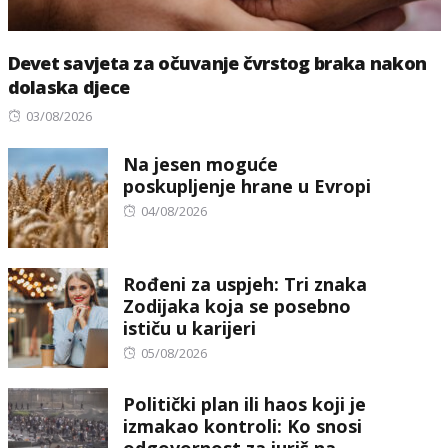
Devet savjeta za očuvanje čvrstog braka nakon
dolaska djece
Posted
03/08/2026
on
Na jesen moguće
poskupljenje hrane u Evropi
Posted
04/08/2026
on
Rođeni za uspjeh: Tri znaka
Zodijaka koja se posebno
ističu u karijeri
Posted
05/08/2026
on
Politički plan ili haos koji je
izmakao kontroli: Ko snosi