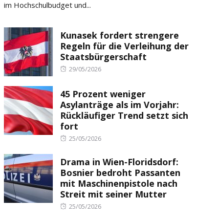
im Hochschulbudget und...
Kunasek fordert strengere
Regeln für die Verleihung der
Staatsbürgerschaft
Posted
29/05/2026
on
45 Prozent weniger
Asylanträge als im Vorjahr:
Rückläufiger Trend setzt sich
fort
Posted
25/05/2026
on
Drama in Wien-Floridsdorf:
Bosnier bedroht Passanten
mit Maschinenpistole nach
Streit mit seiner Mutter
Posted
25/05/2026
on