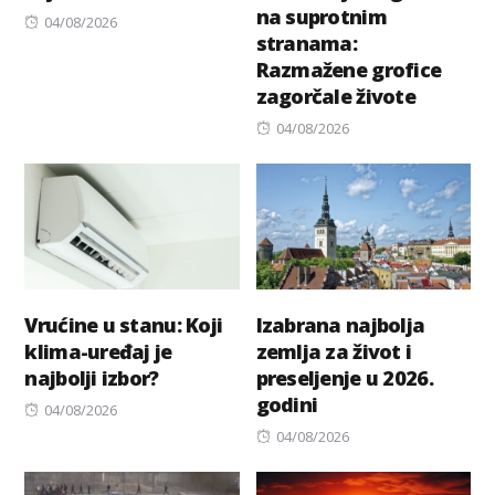
na suprotnim
Posted
04/08/2026
stranama:
on
Razmažene grofice
zagorčale živote
Posted
04/08/2026
on
Vrućine u stanu: Koji
Izabrana najbolja
klima-uređaj je
zemlja za život i
najbolji izbor?
preseljenje u 2026.
godini
Posted
04/08/2026
on
Posted
04/08/2026
on