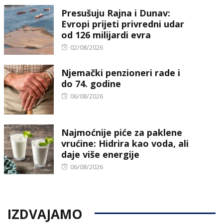
Presušuju Rajna i Dunav:
Evropi prijeti privredni udar
od 126 milijardi evra
Posted
02/08/2026
on
Njemački penzioneri rade i
do 74. godine
Posted
06/08/2026
on
Najmoćnije piće za paklene
vrućine: Hidrira kao voda, ali
daje više energije
Posted
06/08/2026
on
IZDVAJAMO