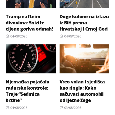
Tramp naftnim
Duge kolone na izlazu
divovima: Snizite
iz BiH prema
cijene goriva odmah!
Hrvatskoj i Crnoj Gori
Posted
Posted
04/08/2026
04/08/2026
on
on
Njemačka pojačala
Vreo volan i sjedišta
radarske kontrole:
kao ringla: Kako
Traje “Sedmica
sačuvati automobil
brzine”
od ljetne žege
Posted
Posted
04/08/2026
03/08/2026
on
on