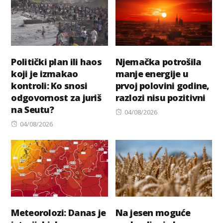
Politički plan ili haos
Njemačka potrošila
koji je izmakao
manje energije u
kontroli: Ko snosi
prvoj polovini godine,
odgovornost za juriš
razlozi nisu pozitivni
na Seutu?
Posted
04/08/2026
Posted
on
04/08/2026
on
Meteorolozi: Danas je
Na jesen moguće