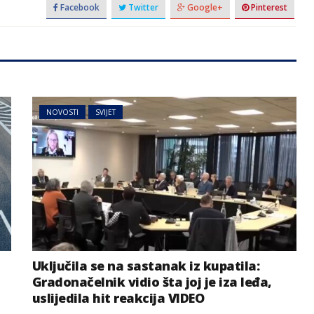
Facebook
Twitter
Google+
Pinterest
NOVOSTI
SVIJET
Uključila se na sastanak iz kupatila:
Gradonačelnik vidio šta joj je iza leđa,
uslijedila hit reakcija VIDEO