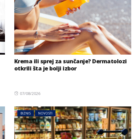
Krema ili sprej za sunčanje? Dermatolozi
otkrili šta je bolji izbor
Posted
07/08/2026
on
BIZNIS
NOVOSTI