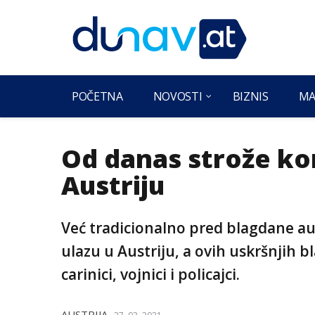
POČETNA
NOVOSTI
BIZNIS
MA
Od danas strože kon
Austriju
Već tradicionalno pred blagdane aus
ulazu u Austriju, a ovih uskršnjih b
carinici, vojnici i policajci.
AUSTRIJA