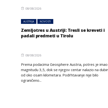
Posted
08/08/2026
on
AUSTRIJA
NOVOSTI
Zemljotres u Austriji: Tresli se kreveti i
padali predmeti u Tirolu
Posted
08/08/2026
on
Prema podacima Geosphere Austria, potres je imao
magnitudu 3,5, dok se njegov centar nalazio na dubin
od oko osam kilometara. Podrhtavanje nije bilo
ograničeno...