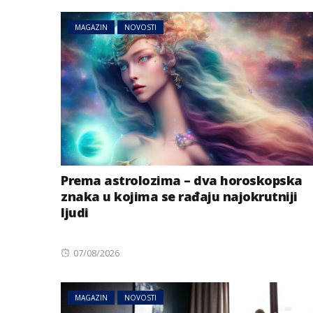
MAGAZIN
NOVOSTI
Prema astrolozima – dva horoskopska
znaka u kojima se rađaju najokrutniji
ljudi
Posted
07/08/2026
on
MAGAZIN
NOVOSTI