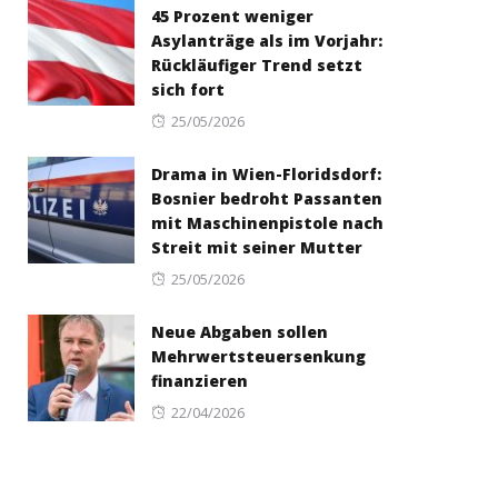
45 Prozent weniger
Asylanträge als im Vorjahr:
Rückläufiger Trend setzt
sich fort
Posted
25/05/2026
on
Drama in Wien-Floridsdorf:
Bosnier bedroht Passanten
mit Maschinenpistole nach
Streit mit seiner Mutter
Posted
25/05/2026
on
Neue Abgaben sollen
Mehrwertsteuersenkung
finanzieren
Posted
22/04/2026
on