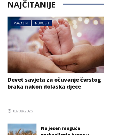
NAJČITANIJE
MAGAZIN
NOVOSTI
Devet savjeta za očuvanje čvrstog
braka nakon dolaska djece
Posted
03/08/2026
on
Na jesen moguće
poskupljenje hrane u