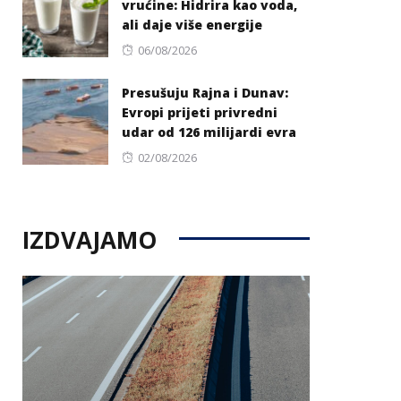
vrućine: Hidrira kao voda,
ali daje više energije
Posted
06/08/2026
on
Presušuju Rajna i Dunav:
Evropi prijeti privredni
udar od 126 milijardi evra
Posted
02/08/2026
on
IZDVAJAMO