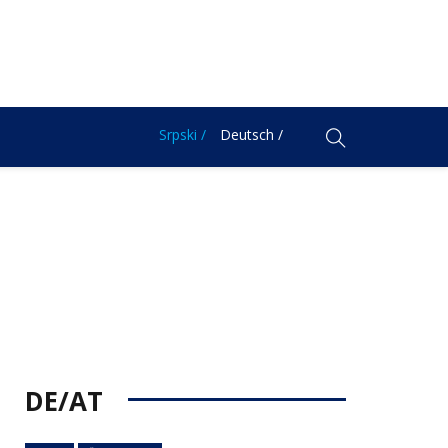
Srpski /
Deutsch /
DE/AT