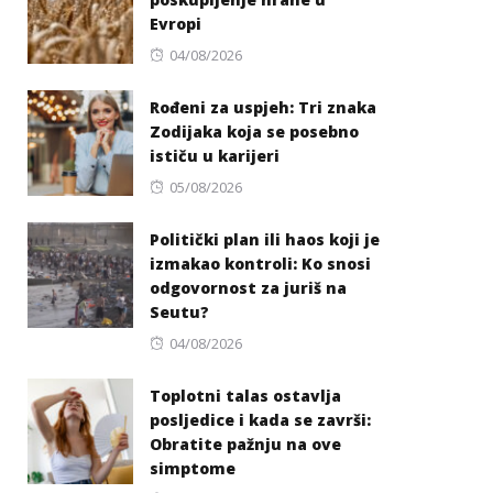
Evropi
Posted
04/08/2026
on
Rođeni za uspjeh: Tri znaka
Zodijaka koja se posebno
ističu u karijeri
Posted
05/08/2026
on
Politički plan ili haos koji je
izmakao kontroli: Ko snosi
odgovornost za juriš na
Seutu?
Posted
04/08/2026
on
Toplotni talas ostavlja
posljedice i kada se završi:
Obratite pažnju na ove
simptome