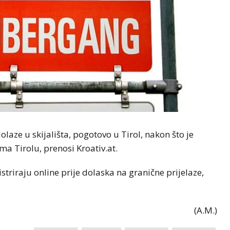
 dolaze u skijališta, pogotovo u Tirol, nakon što je
 Tirolu, prenosi Kroativ.at.
striraju online prije dolaska na granične prijelaze,
(A.M.)