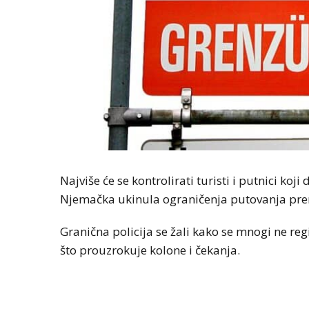
Najviše će se kontrolirati turisti i putnici koji
Njemačka ukinula ograničenja putovanja prema
Granična policija se žali kako se mnogi ne regi
što prouzrokuje kolone i čekanja.