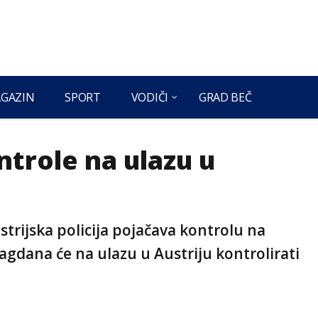
GAZIN
SPORT
VODIČI
GRAD BEČ
trole na ulazu u
trijska policija pojačava kontrolu na
lagdana će na ulazu u Austriju kontrolirati