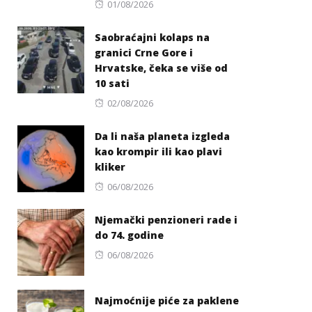
Posted
01/08/2026
on
Saobraćajni kolaps na
granici Crne Gore i
Hrvatske, čeka se više od
10 sati
Posted
02/08/2026
on
Da li naša planeta izgleda
kao krompir ili kao plavi
kliker
Posted
06/08/2026
on
Njemački penzioneri rade i
do 74. godine
Posted
06/08/2026
on
Najmoćnije piće za paklene