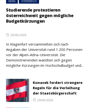
NEWS
ÖSTERREICH
Studierende protestieren
österreichweit gegen mögliche
Budgetkürzungen
Posted
29/05/2026
on
In Klagenfurt versammelten sich nach
Angaben der Universität rund 1.200 Personen
vor der Alpen-Adria-Universität. Die
Demonstrierenden wandten sich gegen
mögliche Kürzungen im Hochschulbudget und...
Kunasek fordert strengere
Regeln für die Verleihung
der Staatsbürgerschaft
Posted
29/05/2026
on