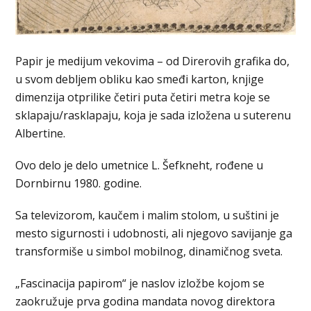
Papir je medijum vekovima – od Direrovih grafika do,
u svom debljem obliku kao smeđi karton, knjige
dimenzija otprilike četiri puta četiri metra koje se
sklapaju/rasklapaju, koja je sada izložena u suterenu
Albertine.
Ovo delo je delo umetnice L. Šefkneht, rođene u
Dornbirnu 1980. godine.
Sa televizorom, kaučem i malim stolom, u suštini je
mesto sigurnosti i udobnosti, ali njegovo savijanje ga
transformiše u simbol mobilnog, dinamičnog sveta.
„Fascinacija papirom“ je naslov izložbe kojom se
zaokružuje prva godina mandata novog direktora