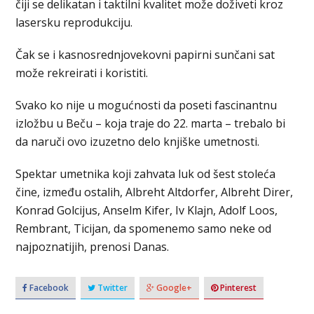
čiji se delikatan i taktilni kvalitet može doživeti kroz
lasersku reprodukciju.
Čak se i kasnosrednjovekovni papirni sunčani sat
može rekreirati i koristiti.
Svako ko nije u mogućnosti da poseti fascinantnu
izložbu u Beču – koja traje do 22. marta – trebalo bi
da naruči ovo izuzetno delo knjiške umetnosti.
Spektar umetnika koji zahvata luk od šest stoleća
čine, između ostalih, Albreht Altdorfer, Albreht Direr,
Konrad Golcijus, Anselm Kifer, Iv Klajn, Adolf Loos,
Rembrant, Ticijan, da spomenemo samo neke od
najpoznatijih, prenosi Danas.
Facebook
Twitter
Google+
Pinterest