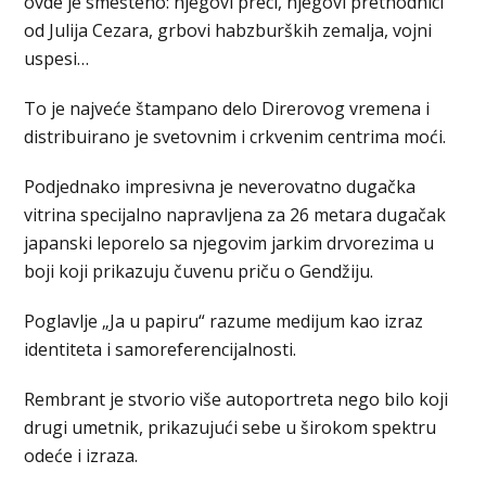
ovde je smešteno: njegovi preci, njegovi prethodnici
od Julija Cezara, grbovi habzburških zemalja, vojni
uspesi…
To je najveće štampano delo Direrovog vremena i
distribuirano je svetovnim i crkvenim centrima moći.
Podjednako impresivna je neverovatno dugačka
vitrina specijalno napravljena za 26 metara dugačak
japanski leporelo sa njegovim jarkim drvorezima u
boji koji prikazuju čuvenu priču o Gendžiju.
Poglavlje „Ja u papiru“ razume medijum kao izraz
identiteta i samoreferencijalnosti.
Rembrant je stvorio više autoportreta nego bilo koji
drugi umetnik, prikazujući sebe u širokom spektru
odeće i izraza.