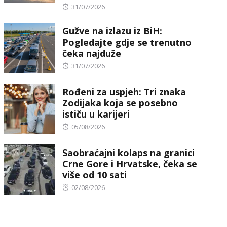
Posted
31/07/2026
on
Gužve na izlazu iz BiH:
Pogledajte gdje se trenutno
čeka najduže
Posted
31/07/2026
on
Rođeni za uspjeh: Tri znaka
Zodijaka koja se posebno
ističu u karijeri
Posted
05/08/2026
on
Saobraćajni kolaps na granici
Crne Gore i Hrvatske, čeka se
više od 10 sati
Posted
02/08/2026
on