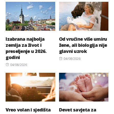
Izabrana najbolja
Od vrućine više umiru
zemlja za život i
žene, ali biologija nije
preseljenje u 2026.
glavni uzrok
godini
Posted
04/08/2026
Posted
on
04/08/2026
on
Vreo volan i sjedišta
Devet savjeta za