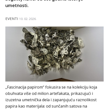
umetnosti.
EVENTI
10. 02. 2026.
„Fascinacija papirom“ fokusira se na kolekciju koja
obuhvata više od milion artefakata, prikazujući i
izuzetna umetnička dela i zapanjujuću raznolikost
papira kao materijala: od sunčanih satova na