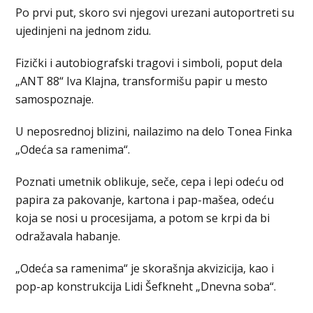
Po prvi put, skoro svi njegovi urezani autoportreti su
ujedinjeni na jednom zidu.
Fizički i autobiografski tragovi i simboli, poput dela
„ANT 88“ Iva Klajna, transformišu papir u mesto
samospoznaje.
U neposrednoj blizini, nailazimo na delo Tonea Finka
„Odeća sa ramenima“.
Poznati umetnik oblikuje, seče, cepa i lepi odeću od
papira za pakovanje, kartona i pap-mašea, odeću
koja se nosi u procesijama, a potom se krpi da bi
odražavala habanje.
„Odeća sa ramenima“ je skorašnja akvizicija, kao i
pop-ap konstrukcija Lidi Šefkneht „Dnevna soba“.