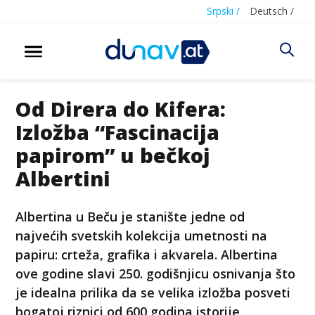
Srpski /
Deutsch /
Od Direra do Kifera:
Izložba “Fascinacija
papirom” u bečkoj
Albertini
Albertina u Beču je stanište jedne od
najvećih svetskih kolekcija umetnosti na
papiru: crteža, grafika i akvarela. Albertina
ove godine slavi 250. godišnjicu osnivanja što
je idealna prilika da se velika izložba posveti
bogatoj riznici od 600 godina istorije