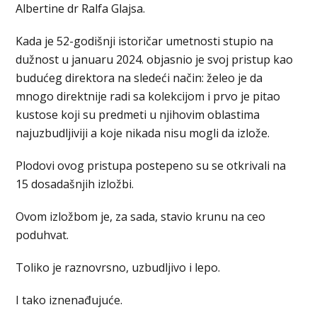
Albertine dr Ralfa Glajsa.
Kada je 52-godišnji istoričar umetnosti stupio na
dužnost u januaru 2024. objasnio je svoj pristup kao
budućeg direktora na sledeći način: želeo je da
mnogo direktnije radi sa kolekcijom i prvo je pitao
kustose koji su predmeti u njihovim oblastima
najuzbudljiviji a koje nikada nisu mogli da izlože.
Plodovi ovog pristupa postepeno su se otkrivali na
15 dosadašnjih izložbi.
Ovom izložbom je, za sada, stavio krunu na ceo
poduhvat.
Toliko je raznovrsno, uzbudljivo i lepo.
I tako iznenađujuće.