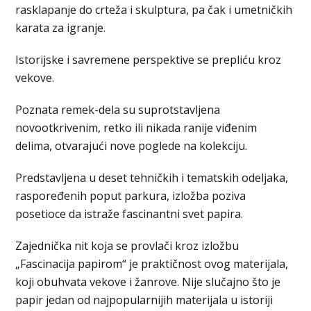
rasklapanje do crteža i skulptura, pa čak i umetničkih
karata za igranje.
Istorijske i savremene perspektive se prepliću kroz
vekove.
Poznata remek-dela su suprotstavljena
novootkrivenim, retko ili nikada ranije viđenim
delima, otvarajući nove poglede na kolekciju.
Predstavljena u deset tehničkih i tematskih odeljaka,
raspoređenih poput parkura, izložba poziva
posetioce da istraže fascinantni svet papira.
Zajednička nit koja se provlači kroz izložbu
„Fascinacija papirom“ je praktičnost ovog materijala,
koji obuhvata vekove i žanrove. Nije slučajno što je
papir jedan od najpopularnijih materijala u istoriji