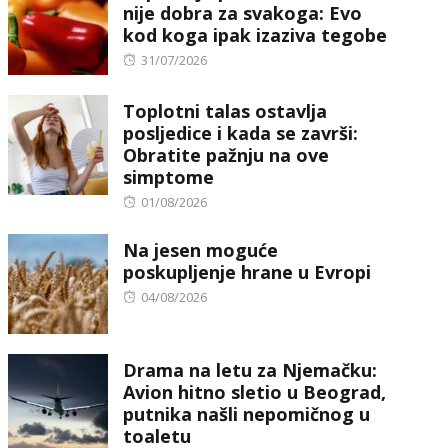
nije dobra za svakoga: Evo
kod koga ipak izaziva tegobe
Posted
31/07/2026
on
Toplotni talas ostavlja
posljedice i kada se završi:
Obratite pažnju na ove
simptome
Posted
01/08/2026
on
Na jesen moguće
poskupljenje hrane u Evropi
Posted
04/08/2026
on
Drama na letu za Njemačku:
Avion hitno sletio u Beograd,
putnika našli nepomičnog u
toaletu