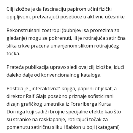
Cilj izložbe je da fascinaciju papirom učini fizički
opipljivom, pretvarajući posetioce u aktivne učesnike.
Rekonstruisani zoetropi (bubnjevi sa prorezima za
gledanje) mogu se pokrenuti, ili je rotirajuća satirična
slika crkve praćena umanjenom slikom rotirajućeg
točka.
Prateća publikacija upravo sledi ovaj cilj izložbe, idući
daleko dalje od konvencionalnog kataloga.
Postala je „interaktivna“ knjiga, papirni objekat, a
direktor Ralf Glajs posebno priznaje sofisticirani
dizajn grafičkog umetnika iz Forarlberga Kurta
Dorniga koji sadrži brojne specijalne efekte kao što
su stranice na rasklapanje, rotirajući točak za
pomenutu satiričnu sliku i šablon u boji (katagami)