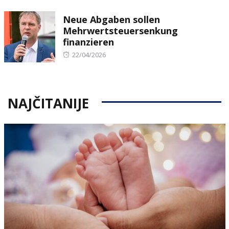
on
Neue Abgaben sollen
Mehrwertsteuersenkung
finanzieren
Posted
22/04/2026
on
NAJČITANIJE