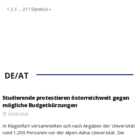
on
1
2
3
…
217
Sljedeća »
DE/AT
Studierende protestieren österreichweit gegen
mögliche Budgetkürzungen
Posted
29/05/2026
on
In Klagenfurt versammelten sich nach Angaben der Universität
rund 1.200 Personen vor der Alpen-Adria-Universität. Die