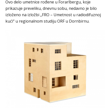
Ovo delo umetnice rođene u Forarlbergu, koje
prikazuje preveliku, dnevnu sobu, nedavno je bilo
izloženo na izložbi „FRO – Umetnost u radiodifuznoj
kući“ u regionalnom studiju ORF u Dornbirnu.