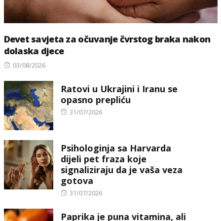
Devet savjeta za očuvanje čvrstog braka nakon
dolaska djece
Posted
03/08/2026
on
Ratovi u Ukrajini i Iranu se
opasno prepliću
Posted
31/07/2026
on
Psihologinja sa Harvarda
dijeli pet fraza koje
signaliziraju da je vaša veza
gotova
Posted
31/07/2026
on
Paprika je puna vitamina, ali