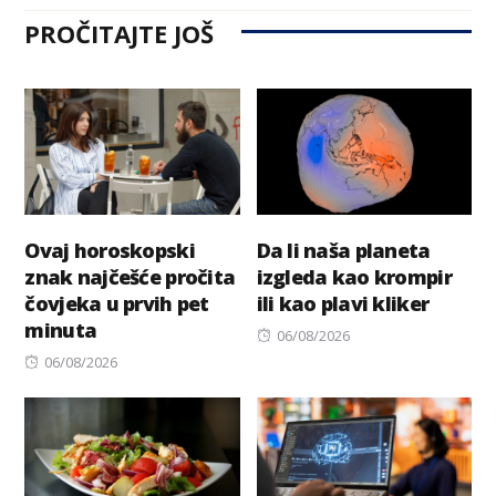
PROČITAJTE JOŠ
Ovaj horoskopski
Da li naša planeta
znak najčešće pročita
izgleda kao krompir
čovjeka u prvih pet
ili kao plavi kliker
minuta
Posted
06/08/2026
Posted
on
06/08/2026
on