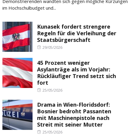
Demonstrierenden wandten sich gegen mögliche Kürzungen
im Hochschulbudget und...
Kunasek fordert strengere
Regeln für die Verleihung der
Staatsbürgerschaft
Posted
29/05/2026
on
45 Prozent weniger
Asylanträge als im Vorjahr:
Rückläufiger Trend setzt sich
fort
Posted
25/05/2026
on
Drama in Wien-Floridsdorf:
Bosnier bedroht Passanten
mit Maschinenpistole nach
Streit mit seiner Mutter
Posted
25/05/2026