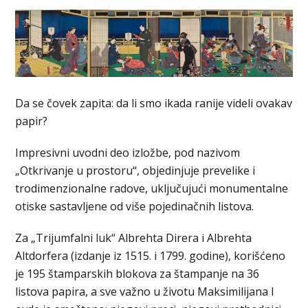
Da se čovek zapita: da li smo ikada ranije videli ovakav
papir?
Impresivni uvodni deo izložbe, pod nazivom
„Otkrivanje u prostoru“, objedinjuje prevelike i
trodimenzionalne radove, uključujući monumentalne
otiske sastavljene od više pojedinačnih listova.
Za „Trijumfalni luk“ Albrehta Direra i Albrehta
Altdorfera (izdanje iz 1515. i 1799. godine), korišćeno
je 195 štamparskih blokova za štampanje na 36
listova papira, a sve važno u životu Maksimilijana I