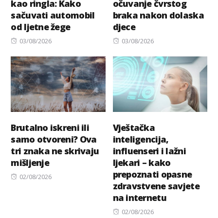
kao ringla: Kako
očuvanje čvrstog
sačuvati automobil
braka nakon dolaska
od ljetne žege
djece
Posted
Posted
03/08/2026
03/08/2026
on
on
Brutalno iskreni ili
Vještačka
samo otvoreni? Ova
inteligencija,
tri znaka ne skrivaju
influenseri i lažni
mišljenje
ljekari – kako
prepoznati opasne
Posted
02/08/2026
zdravstvene savjete
on
na internetu
Posted
02/08/2026