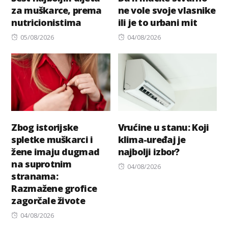
za muškarce, prema
ne vole svoje vlasnike
nutricionistima
ili je to urbani mit
Posted
Posted
05/08/2026
04/08/2026
on
on
Zbog istorijske
Vrućine u stanu: Koji
spletke muškarci i
klima-uređaj je
žene imaju dugmad
najbolji izbor?
na suprotnim
Posted
04/08/2026
stranama:
on
Razmažene grofice
zagorčale živote
Posted
04/08/2026
on