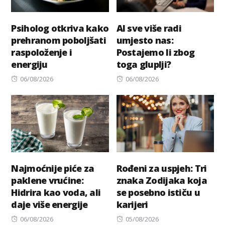
Psiholog otkriva kako
AI sve više radi
prehranom poboljšati
umjesto nas:
raspoloženje i
Postajemo li zbog
energiju
toga gluplji?
Posted
Posted
06/08/2026
06/08/2026
on
on
Najmoćnije piće za
Rođeni za uspjeh: Tri
paklene vrućine:
znaka Zodijaka koja
Hidrira kao voda, ali
se posebno ističu u
daje više energije
karijeri
Posted
Posted
06/08/2026
05/08/2026