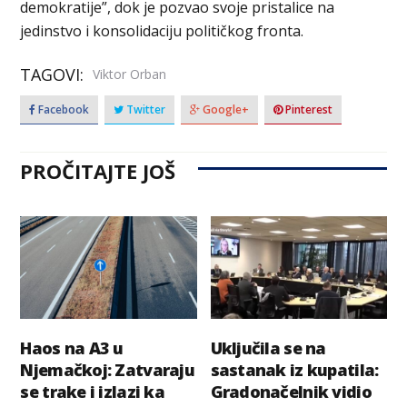
demokratije”, dok je pozvao svoje pristalice na
jedinstvo i konsolidaciju političkog fronta.
TAGOVI:
Viktor Orban
Facebook
Twitter
Google+
Pinterest
PROČITAJTE JOŠ
Haos na A3 u
Uključila se na
Njemačkoj: Zatvaraju
sastanak iz kupatila:
se trake i izlazi ka
Gradonačelnik vidio