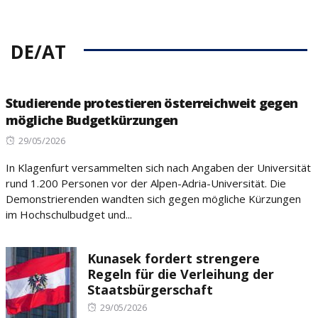
DE/AT
Studierende protestieren österreichweit gegen
mögliche Budgetkürzungen
Posted
29/05/2026
on
In Klagenfurt versammelten sich nach Angaben der Universität
rund 1.200 Personen vor der Alpen-Adria-Universität. Die
Demonstrierenden wandten sich gegen mögliche Kürzungen
im Hochschulbudget und...
Kunasek fordert strengere
Regeln für die Verleihung der
Staatsbürgerschaft
Posted
29/05/2026