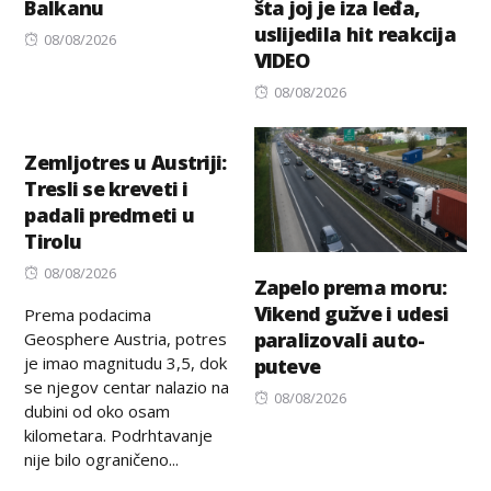
Balkanu
šta joj je iza leđa,
uslijedila hit reakcija
Posted
08/08/2026
VIDEO
on
Posted
08/08/2026
on
Zemljotres u Austriji:
Tresli se kreveti i
padali predmeti u
Tirolu
Posted
08/08/2026
Zapelo prema moru:
on
Vikend gužve i udesi
Prema podacima
paralizovali auto-
Geosphere Austria, potres
je imao magnitudu 3,5, dok
puteve
se njegov centar nalazio na
Posted
08/08/2026
dubini od oko osam
on
kilometara. Podrhtavanje
nije bilo ograničeno...