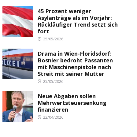
on
45 Prozent weniger
Asylanträge als im Vorjahr:
Rückläufiger Trend setzt sich
fort
Posted
25/05/2026
on
Drama in Wien-Floridsdorf:
Bosnier bedroht Passanten
mit Maschinenpistole nach
Streit mit seiner Mutter
Posted
25/05/2026
on
Neue Abgaben sollen
Mehrwertsteuersenkung
finanzieren
Posted
22/04/2026
on