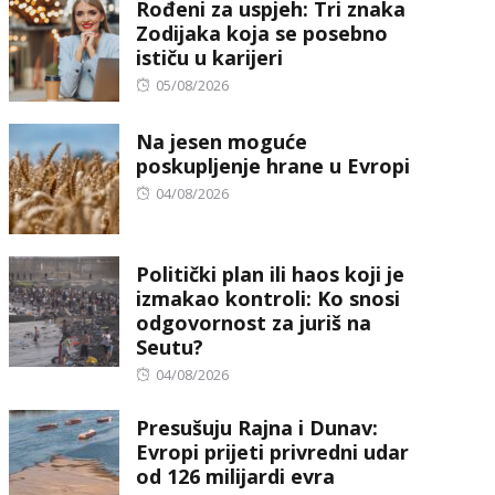
Rođeni za uspjeh: Tri znaka
Zodijaka koja se posebno
ističu u karijeri
Posted
05/08/2026
on
Na jesen moguće
poskupljenje hrane u Evropi
Posted
04/08/2026
on
Politički plan ili haos koji je
izmakao kontroli: Ko snosi
odgovornost za juriš na
Seutu?
Posted
04/08/2026
on
Presušuju Rajna i Dunav:
Evropi prijeti privredni udar
od 126 milijardi evra