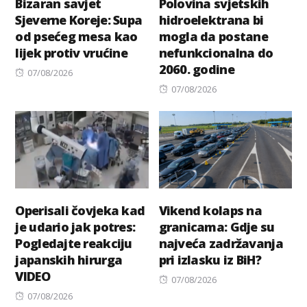
Bizaran savjet
Polovina svjetskih
Sjeverne Koreje: Supa
hidroelektrana bi
od psećeg mesa kao
mogla da postane
lijek protiv vrućine
nefunkcionalna do
2060. godine
Posted
07/08/2026
on
Posted
07/08/2026
on
Operisali čovjeka kad
Vikend kolaps na
je udario jak potres:
granicama: Gdje su
Pogledajte reakciju
najveća zadržavanja
japanskih hirurga
pri izlasku iz BiH?
VIDEO
Posted
07/08/2026
Posted
on
07/08/2026