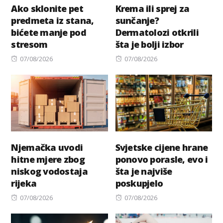
Ako sklonite pet
Krema ili sprej za
predmeta iz stana,
sunčanje?
bićete manje pod
Dermatolozi otkrili
stresom
šta je bolji izbor
Posted
Posted
07/08/2026
07/08/2026
on
on
Njemačka uvodi
Svjetske cijene hrane
hitne mjere zbog
ponovo porasle, evo i
niskog vodostaja
šta je najviše
rijeka
poskupjelo
Posted
Posted
07/08/2026
07/08/2026
on
on