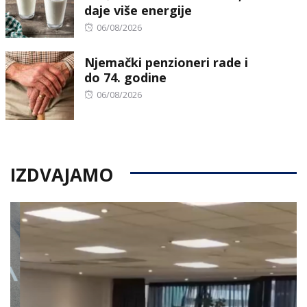
daje više energije
Posted
06/08/2026
on
Njemački penzioneri rade i
do 74. godine
Posted
06/08/2026
on
IZDVAJAMO