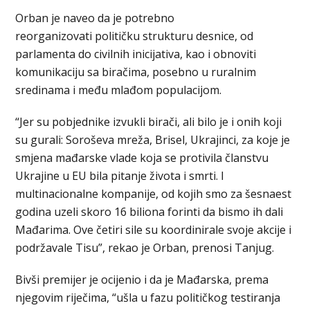
Orban je naveo da je potrebno
reorganizovati političku strukturu desnice, od
parlamenta do civilnih inicijativa, kao i obnoviti
komunikaciju sa biračima, posebno u ruralnim
sredinama i među mlađom populacijom.
“Jer su pobjednike izvukli birači, ali bilo je i onih koji
su gurali: Soroševa mreža, Brisel, Ukrajinci, za koje je
smjena mađarske vlade koja se protivila članstvu
Ukrajine u EU bila pitanje života i smrti. I
multinacionalne kompanije, od kojih smo za šesnaest
godina uzeli skoro 16 biliona forinti da bismo ih dali
Mađarima. Ove četiri sile su koordinirale svoje akcije i
podržavale Tisu”, rekao je Orban, prenosi Tanjug.
Bivši premijer je ocijenio i da je Mađarska, prema
njegovim riječima, “ušla u fazu političkog testiranja