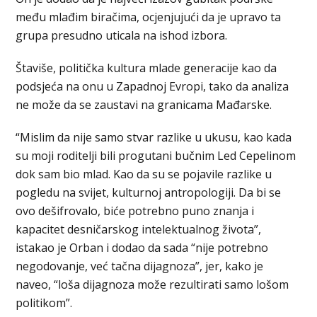
među mlađim biračima, ocjenjujući da je upravo ta
grupa presudno uticala na ishod izbora.
Štaviše, politička kultura mlade generacije kao da
podsjeća na onu u Zapadnoj Evropi, tako da analiza
ne može da se zaustavi na granicama Mađarske.
“Mislim da nije samo stvar razlike u ukusu, kao kada
su moji roditelji bili progutani bučnim Led Cepelinom
dok sam bio mlad. Kao da su se pojavile razlike u
pogledu na svijet, kulturnoj antropologiji. Da bi se
ovo dešifrovalo, biće potrebno puno znanja i
kapacitet desničarskog intelektualnog života”,
istakao je Orban i dodao da sada “nije potrebno
negodovanje, već tačna dijagnoza”, jer, kako je
naveo, “loša dijagnoza može rezultirati samo lošom
politikom”.