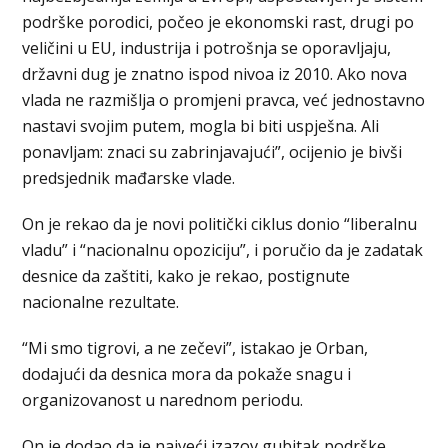
podrške porodici, počeo je ekonomski rast, drugi po
veličini u EU, industrija i potrošnja se oporavljaju,
državni dug je znatno ispod nivoa iz 2010. Ako nova
vlada ne razmišlja o promjeni pravca, već jednostavno
nastavi svojim putem, mogla bi biti uspješna. Ali
ponavljam: znaci su zabrinjavajući”, ocijenio je bivši
predsjednik mađarske vlade.
On je rekao da je novi politički ciklus donio “liberalnu
vladu” i “nacionalnu opoziciju”, i poručio da je zadatak
desnice da zaštiti, kako je rekao, postignute
nacionalne rezultate.
“Mi smo tigrovi, a ne zečevi”, istakao je Orban,
dodajući da desnica mora da pokaže snagu i
organizovanost u narednom periodu.
On je dodao da je najveći izazov gubitak podrške