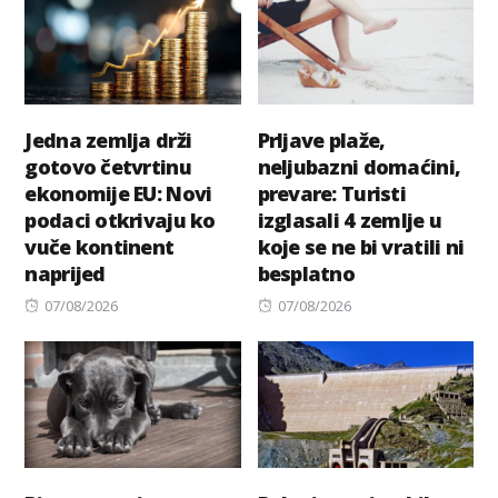
Jedna zemlja drži
Prljave plaže,
gotovo četvrtinu
neljubazni domaćini,
ekonomije EU: Novi
prevare: Turisti
podaci otkrivaju ko
izglasali 4 zemlje u
vuče kontinent
koje se ne bi vratili ni
naprijed
besplatno
Posted
Posted
07/08/2026
07/08/2026
on
on