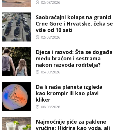
Posted
02/08/2026
on
Saobraćajni kolaps na granici
Crne Gore i Hrvatske, čeka se
više od 10 sati
Posted
02/08/2026
on
Djeca i razvod: Šta se događa
među braćom i sestrama
nakon razvoda roditelja?
Posted
05/08/2026
on
Da li naša planeta izgleda
kao krompir ili kao plavi
kliker
Posted
06/08/2026
on
Najmoćnije piće za paklene
vrućine: Hidrira kao voda, ali