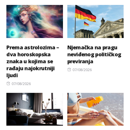
Prema astrolozima –
Njemačka na pragu
dva horoskopska
neviđenog političkog
znaka u kojima se
previranja
rađaju najokrutniji
Posted
07/08/2026
ljudi
on
Posted
07/08/2026
on