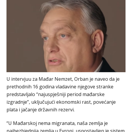
U intervjuu za Mađar Nemzet, Orban je naveo da je
prethodnih 16 godina vladavine njegove stranke
predstavljalo “najuspješniji period mađarske
izgradnje”, uključujući ekonomski rast, povećanje
plata i jačanje državnih rezervi.
“U Mađarskoj nema migranata, naša zemlja je
najbezbjednija zemlja u Evropi, uspostavljen je sistem