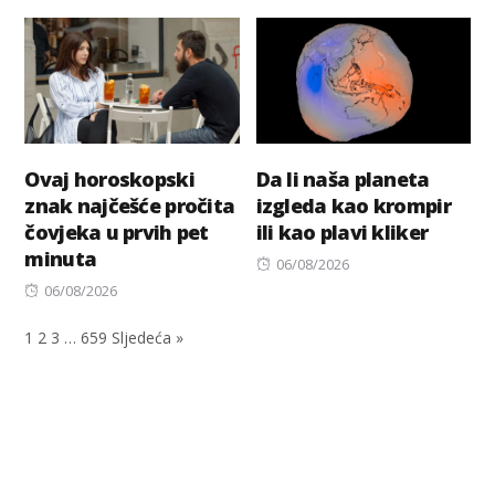
on
Ovaj horoskopski
Da li naša planeta
znak najčešće pročita
izgleda kao krompir
čovjeka u prvih pet
ili kao plavi kliker
minuta
Posted
06/08/2026
Posted
on
06/08/2026
on
1
2
3
…
659
Sljedeća »