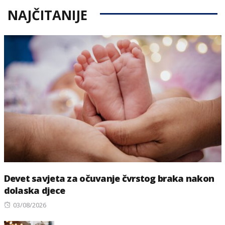
NAJČITANIJE
Devet savjeta za očuvanje čvrstog braka nakon
dolaska djece
Posted
03/08/2026
on