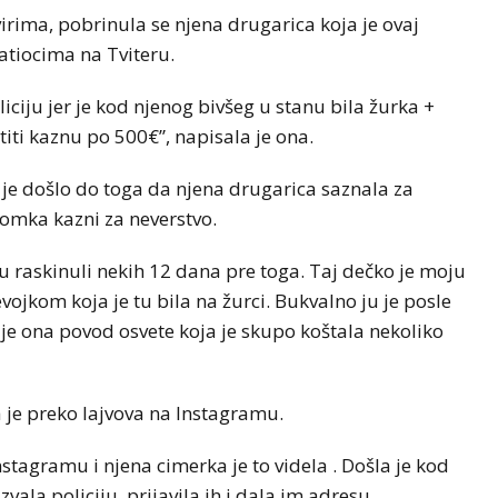
irima, pobrinula se njena drugarica koja je ovaj
ratiocima na Tviteru.
iciju jer je kod njenog bivšeg u stanu bila žurka +
atiti kaznu po 500€”, napisala je ona.
o je došlo do toga da njena drugarica saznala za
momka kazni za neverstvo.
 su raskinuli nekih 12 dana pre toga. Taj dečko je moju
vojkom koja je tu bila na žurci. Bukvalno ju je posle
je ona povod osvete koja je skupo koštala nekoliko
 je preko lajvova na Instagramu.
Instagramu i njena cimerka je to videla . Došla je kod
vala policiju, prijavila ih i dala im adresu