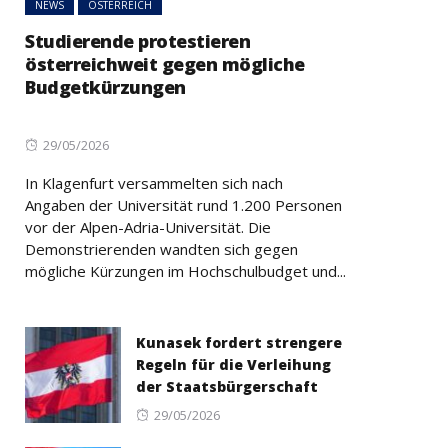
NEWS
ÖSTERREICH
Studierende protestieren
österreichweit gegen mögliche
Budgetkürzungen
Posted
29/05/2026
on
In Klagenfurt versammelten sich nach
Angaben der Universität rund 1.200 Personen
vor der Alpen-Adria-Universität. Die
Demonstrierenden wandten sich gegen
mögliche Kürzungen im Hochschulbudget und...
Kunasek fordert strengere
Regeln für die Verleihung
der Staatsbürgerschaft
Posted
29/05/2026
on