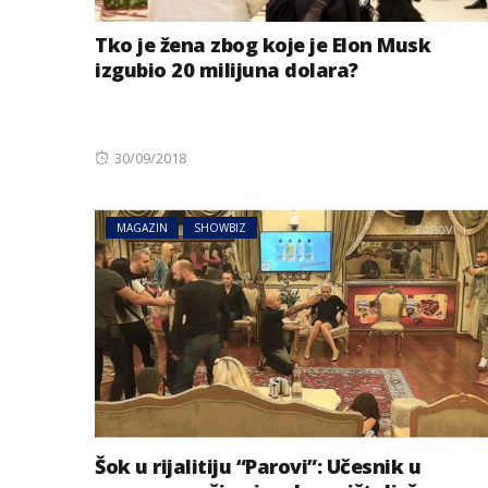
Tko je žena zbog koje je Elon Musk
izgubio 20 milijuna dolara?
Posted
30/09/2018
on
MAGAZIN
SHOWBIZ
Šok u rijalitiju “Parovi”: Učesnik u