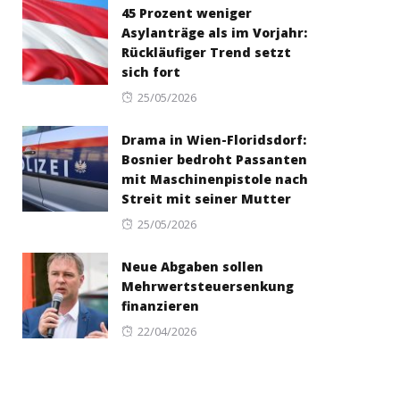
45 Prozent weniger
Asylanträge als im Vorjahr:
Rückläufiger Trend setzt
sich fort
Posted
25/05/2026
on
Drama in Wien-Floridsdorf:
Bosnier bedroht Passanten
mit Maschinenpistole nach
Streit mit seiner Mutter
Posted
25/05/2026
on
Neue Abgaben sollen
Mehrwertsteuersenkung
finanzieren
Posted
22/04/2026
on