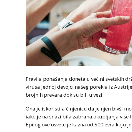
Pravila ponašanja doneta u većini svetskih 
virusa jednoj devojci našeg porekla iz Austri
brojnih prevara dok su bili u vezi.
Ona je iskoristila činjenicu da je njen bivš
iako je na snazi bila zabrana okupljanja više 
Epilog ove osvete je kazna od 500 evra koju je