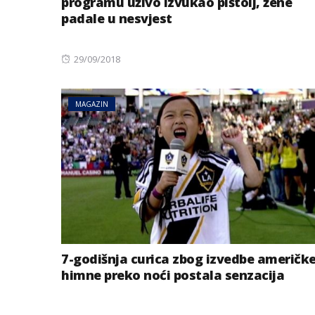
programu uživo izvukao pištolj, žene
padale u nesvjest
Posted
29/09/2018
on
MAGAZIN
7-godišnja curica zbog izvedbe američk
himne preko noći postala senzacija