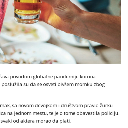
država povodom globalne pandemije korona
je poslužila su da se osveti bivšem momku zbog
i momak, sa novom devojkom i društvom pravio žurku
lica na jednom mestu, te je o tome obavestila policiju.
 svaki od aktera morao da plati.