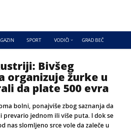
GAZIN
SPORT
VODIČI
GRAD BEČ
ustriji: Bivšeg
da organizuje žurke u
ali da plate 500 evra
ma bolni, ponajviše zbog saznanja da
i prevario jednom ili više puta. I dok se
d nas slomljeno srce vole da zaleče u