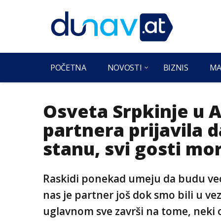
POČETNA
NOVOSTI
BIZNIS
MA
Osveta Srpkinje u A
partnera prijavila 
stanu, svi gosti mor
Raskidi ponekad umeju da budu veo
nas je partner još dok smo bili u vez
uglavnom sve završi na tome, neki o