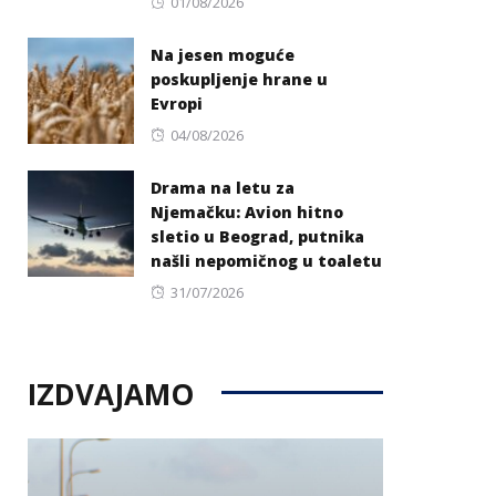
Posted
01/08/2026
on
Na jesen moguće
poskupljenje hrane u
Evropi
Posted
04/08/2026
on
Drama na letu za
Njemačku: Avion hitno
sletio u Beograd, putnika
našli nepomičnog u toaletu
Posted
31/07/2026
on
IZDVAJAMO