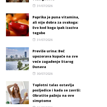
Posted
31/07/2026
on
Paprika je puna vitamina,
ali nije dobra za svakoga:
Evo kod koga ipak izaziva
tegobe
Posted
31/07/2026
on
Previše urina: Beč
upozorava kupače na sve
veće zagađenje Starog
Dunava
Posted
30/07/2026
on
Toplotni talas ostavlja
posljedice i kada se završi:
Obratite pažnju na ove
simptome