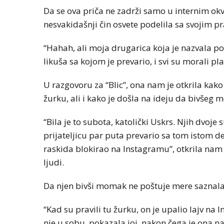
Da se ova priča ne zadrži samo u internim okv
nesvakidašnji čin osvete podelila sa svojim p
“Hahah, ali moja drugarica koja je nazvala pol
likuša sa kojom je prevario, i svi su morali pl
U razgovoru za “Blic”, ona nam je otkrila kak
žurku, ali i kako je došla na ideju da bivšeg 
“Bila je to subota, katolički Uskrs. Njih dvoje
prijateljicu par puta prevario sa tom istom de
raskida blokirao na Instagramu”, otkrila nam 
ljudi.
Da njen bivši momak ne poštuje mere saznala
“Kad su pravili tu žurku, on je upalio lajv na 
nje u sobu, pokazala joj, nakon čega je ona naz