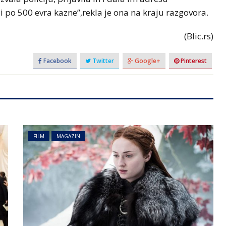
li po 500 evra kazne”,rekla je ona na kraju razgovora.
(Blic.rs)
Facebook
Twitter
Google+
Pinterest
FILM
MAGAZIN