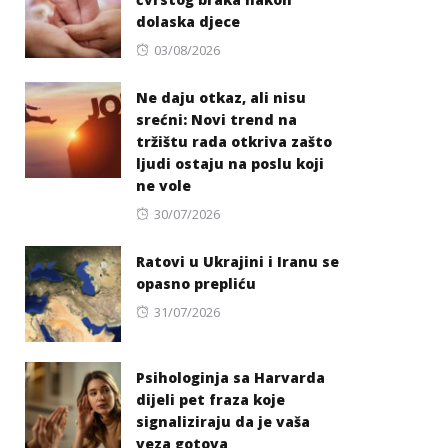
dolaska djece
Posted
03/08/2026
on
Ne daju otkaz, ali nisu
srećni: Novi trend na
tržištu rada otkriva zašto
ljudi ostaju na poslu koji
ne vole
Posted
30/07/2026
on
Ratovi u Ukrajini i Iranu se
opasno prepliću
Posted
31/07/2026
on
Psihologinja sa Harvarda
dijeli pet fraza koje
signaliziraju da je vaša
veza gotova