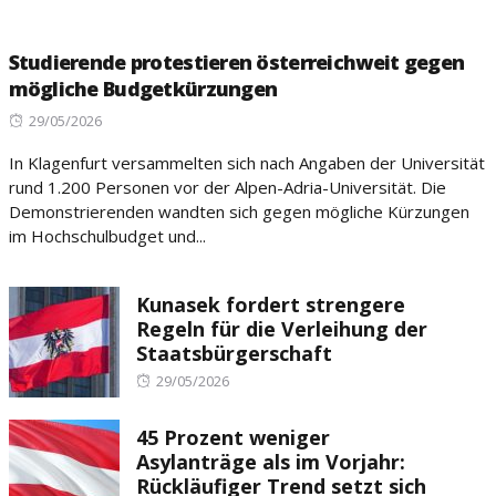
Studierende protestieren österreichweit gegen
mögliche Budgetkürzungen
Posted
29/05/2026
on
In Klagenfurt versammelten sich nach Angaben der Universität
rund 1.200 Personen vor der Alpen-Adria-Universität. Die
Demonstrierenden wandten sich gegen mögliche Kürzungen
im Hochschulbudget und...
Kunasek fordert strengere
Regeln für die Verleihung der
Staatsbürgerschaft
Posted
29/05/2026
on
45 Prozent weniger
Asylanträge als im Vorjahr:
Rückläufiger Trend setzt sich