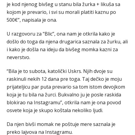
je kod njenog bivšeg u stanu bila žurka + likuša sa
kojom je prevario, i svi su morali platiti kaznu po
500€”, napisala je ona.
U razgovoru za “Blic”, ona nam je otkrila kako je
došlo do toga da njena drugarica saznala za žurku, ali
i kako je došla na ideju da bivšeg momka kazni za
neverstvo.
“Bila je to subota, katolički Uskrs. Njih dvoje su
raskinuli nekih 12 dana pre toga. Taj dečko je moju
prijateljicu par puta prevario sa tom istom devojkom
koja je tu bila na žurci. Bukvalno ju je posle raskida
blokirao na Instagramu”, otkrila nam je ona povod
osvete koja je skupo koštala nekoliko ljudi.
Da njen bivši momak ne poštuje mere saznala je
preko lajvova na Instagramu.