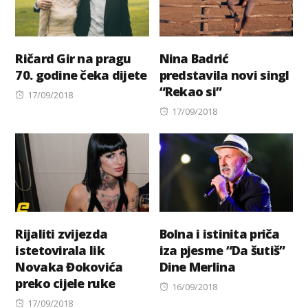
Ričard Gir na pragu
Nina Badrić
70. godine čeka dijete
predstavila novi singl
“Rekao si”
Posted
17/09/2018
on
Posted
17/09/2018
on
Rijaliti zvijezda
Bolna i istinita priča
istetovirala lik
iza pjesme “Da šutiš”
Novaka Đokovića
Dine Merlina
preko cijele ruke
Posted
16/09/2018
Posted
on
17/09/2018