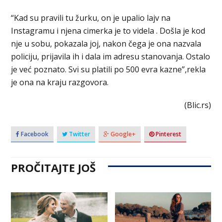
“Kad su pravili tu žurku, on je upalio lajv na
Instagramu i njena cimerka je to videla . Došla je kod
nje u sobu, pokazala joj, nakon čega je ona nazvala
policiju, prijavila ih i dala im adresu stanovanja. Ostalo
je već poznato. Svi su platili po 500 evra kazne”,rekla
je ona na kraju razgovora.
(Blic.rs)
Facebook
Twitter
Google+
Pinterest
PROČITAJTE JOŠ