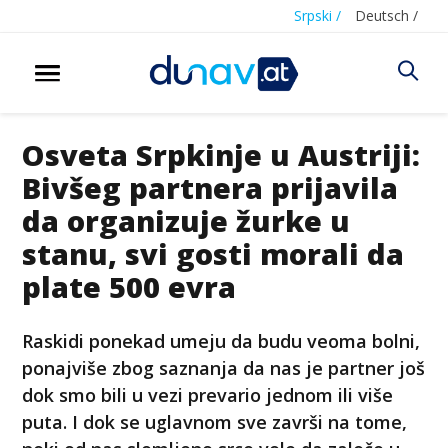
Srpski /
Deutsch /
Osveta Srpkinje u Austriji:
Bivšeg partnera prijavila
da organizuje žurke u
stanu, svi gosti morali da
plate 500 evra
Raskidi ponekad umeju da budu veoma bolni,
ponajviše zbog saznanja da nas je partner još
dok smo bili u vezi prevario jednom ili više
puta. I dok se uglavnom sve završi na tome,