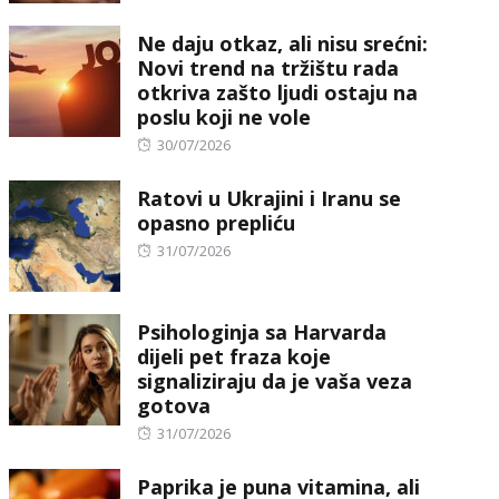
on
Ne daju otkaz, ali nisu srećni:
Novi trend na tržištu rada
otkriva zašto ljudi ostaju na
poslu koji ne vole
Posted
30/07/2026
on
Ratovi u Ukrajini i Iranu se
opasno prepliću
Posted
31/07/2026
on
Psihologinja sa Harvarda
dijeli pet fraza koje
signaliziraju da je vaša veza
gotova
Posted
31/07/2026
on
Paprika je puna vitamina, ali