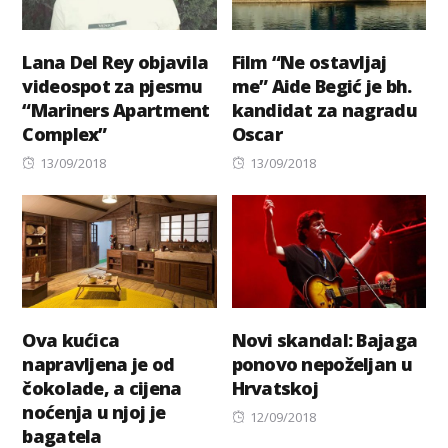
Lana Del Rey objavila
Film “Ne ostavljaj
videospot za pjesmu
me” Aide Begić je bh.
“Mariners Apartment
kandidat za nagradu
Complex”
Oscar
Posted
Posted
13/09/2018
13/09/2018
on
on
Ova kućica
Novi skandal: Bajaga
napravljena je od
ponovo nepoželjan u
čokolade, a cijena
Hrvatskoj
noćenja u njoj je
Posted
12/09/2018
bagatela
on