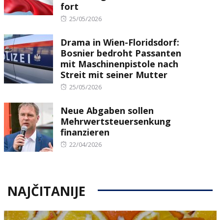
fort
Posted
25/05/2026
on
Drama in Wien-Floridsdorf:
Bosnier bedroht Passanten
mit Maschinenpistole nach
Streit mit seiner Mutter
Posted
25/05/2026
on
Neue Abgaben sollen
Mehrwertsteuersenkung
finanzieren
Posted
22/04/2026
on
NAJČITANIJE