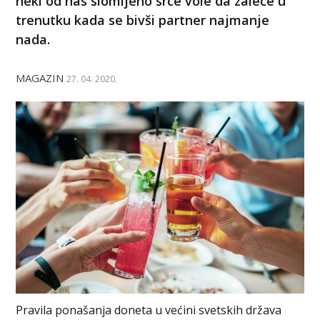
neki od nas slomljeno srce vole da zaleče u
trenutku kada se bivši partner najmanje
nada.
MAGAZIN
27. 04. 2020.
Pravila ponašanja doneta u većini svetskih država