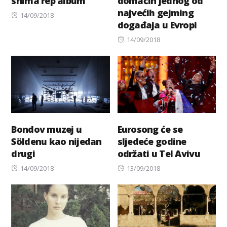
snima rep album
domaćin jednog od
najvećih gejming
Posted
14/09/2018
događaja u Evropi
on
Posted
14/09/2018
on
Bondov muzej u
Eurosong će se
Söldenu kao nijedan
sljedeće godine
drugi
održati u Tel Avivu
Posted
Posted
14/09/2018
13/09/2018
on
on