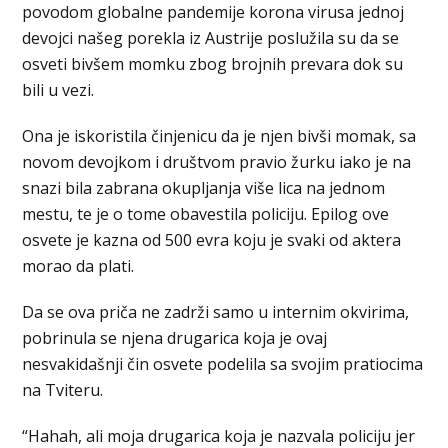
povodom globalne pandemije korona virusa jednoj
devojci našeg porekla iz Austrije poslužila su da se
osveti bivšem momku zbog brojnih prevara dok su
bili u vezi.
Ona je iskoristila činjenicu da je njen bivši momak, sa
novom devojkom i društvom pravio žurku iako je na
snazi bila zabrana okupljanja više lica na jednom
mestu, te je o tome obavestila policiju. Epilog ove
osvete je kazna od 500 evra koju je svaki od aktera
morao da plati.
Da se ova priča ne zadrži samo u internim okvirima,
pobrinula se njena drugarica koja je ovaj
nesvakidašnji čin osvete podelila sa svojim pratiocima
na Tviteru.
“Hahah, ali moja drugarica koja je nazvala policiju jer