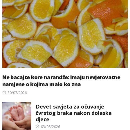
Ne bacajte kore narandže: Imaju nevjerovatne
namjene o kojima malo ko zna
Posted
30/07/2026
on
Devet savjeta za očuvanje
čvrstog braka nakon dolaska
djece
Posted
03/08/2026