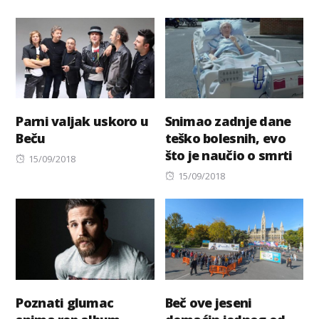
on
Parni valjak uskoro u
Snimao zadnje dane
Beču
teško bolesnih, evo
što je naučio o smrti
Posted
15/09/2018
on
Posted
15/09/2018
on
Poznati glumac
Beč ove jeseni