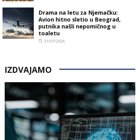
Drama na letu za Njemačku:
Avion hitno sletio u Beograd,
putnika našli nepomičnog u
toaletu
Posted
31/07/2026
on
IZDVAJAMO