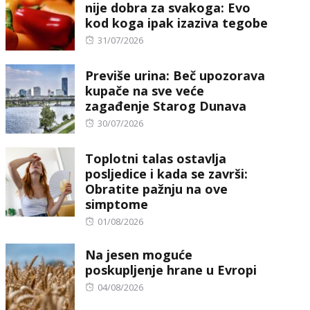
nije dobra za svakoga: Evo
kod koga ipak izaziva tegobe
Posted
31/07/2026
on
Previše urina: Beč upozorava
kupače na sve veće
zagađenje Starog Dunava
Posted
30/07/2026
on
Toplotni talas ostavlja
posljedice i kada se završi:
Obratite pažnju na ove
simptome
Posted
01/08/2026
on
Na jesen moguće
poskupljenje hrane u Evropi
Posted
04/08/2026
on