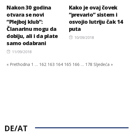
Nakon 30 godina
Kako je ovaj čovek
otvara se novi
“prevario” sistem i
“Plejboj klub”:
osvojio lutriju čak 14
Članarinu mogu da
puta
dobiju, ali i da plate
Posted
10/09/2018
samo odabrani
on
Posted
11/09/2018
on
« Prethodna
1
…
162
163
164
165
166
…
178
Sljedeća »
DE/AT