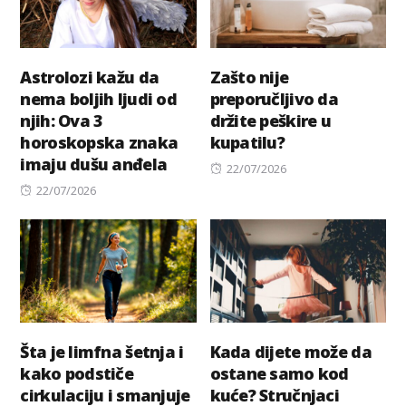
Astrolozi kažu da
Zašto nije
nema boljih ljudi od
preporučljivo da
njih: Ova 3
držite peškire u
horoskopska znaka
kupatilu?
imaju dušu anđela
Posted
22/07/2026
Posted
on
22/07/2026
on
Šta je limfna šetnja i
Kada dijete može da
kako podstiče
ostane samo kod
cirkulaciju i smanjuje
kuće? Stručnjaci