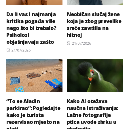
Da li vas i najmanja
Neobičan slučaj žene
kritika pogađa više
koja je zbog prevelike
nego što bi trebalo?
sreće završila na
Psiholozi
hitnoj
objašnjavaju zašto
Posted
21/07/2026
Posted
on
21/07/2026
on
“To se Aladin
Kako AI otežava
parkirao”: Pogledajte
naučna istraživanja:
kako je turista
Lažne fotografije
rezervisao mjesto na
ptica uvode zbrku u
plaži
ekologiju