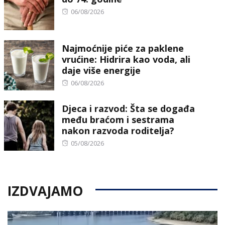
Posted
06/08/2026
on
Najmoćnije piće za paklene
vrućine: Hidrira kao voda, ali
daje više energije
Posted
06/08/2026
on
Djeca i razvod: Šta se događa
među braćom i sestrama
nakon razvoda roditelja?
Posted
05/08/2026
on
IZDVAJAMO