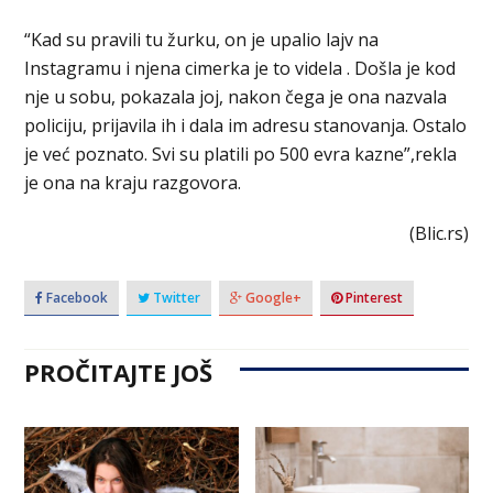
“Kad su pravili tu žurku, on je upalio lajv na
Instagramu i njena cimerka je to videla . Došla je kod
nje u sobu, pokazala joj, nakon čega je ona nazvala
policiju, prijavila ih i dala im adresu stanovanja. Ostalo
je već poznato. Svi su platili po 500 evra kazne”,rekla
je ona na kraju razgovora.
(Blic.rs)
Facebook
Twitter
Google+
Pinterest
PROČITAJTE JOŠ