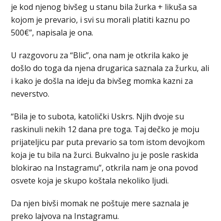
je kod njenog bivšeg u stanu bila žurka + likuša sa
kojom je prevario, i svi su morali platiti kaznu po
500€”, napisala je ona.
U razgovoru za “Blic”, ona nam je otkrila kako je
došlo do toga da njena drugarica saznala za žurku, ali
i kako je došla na ideju da bivšeg momka kazni za
neverstvo.
“Bila je to subota, katolički Uskrs. Njih dvoje su
raskinuli nekih 12 dana pre toga. Taj dečko je moju
prijateljicu par puta prevario sa tom istom devojkom
koja je tu bila na žurci. Bukvalno ju je posle raskida
blokirao na Instagramu”, otkrila nam je ona povod
osvete koja je skupo koštala nekoliko ljudi.
Da njen bivši momak ne poštuje mere saznala je
preko lajvova na Instagramu.