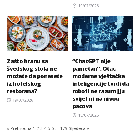
on
Posted
19/07/2026
on
Zašto hranu sa
“ChatGPT nije
švedskog stola ne
pametan”: Otac
možete da ponesete
moderne vještačke
iz hotelskog
inteligencije tvrdi da
restorana?
roboti ne razumijju
svijet ni na nivou
Posted
19/07/2026
pacova
on
Posted
18/07/2026
on
« Prethodna
1
2
3
4
5
6
…
179
Sljedeća »