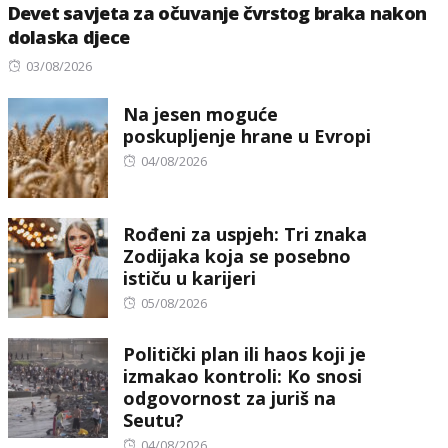
Devet savjeta za očuvanje čvrstog braka nakon
dolaska djece
Posted
03/08/2026
on
Na jesen moguće
poskupljenje hrane u Evropi
Posted
04/08/2026
on
Rođeni za uspjeh: Tri znaka
Zodijaka koja se posebno
ističu u karijeri
Posted
05/08/2026
on
Politički plan ili haos koji je
izmakao kontroli: Ko snosi
odgovornost za juriš na
Seutu?
Posted
04/08/2026