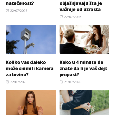
natečenost?
objašnjavaju šta je
važnije od uzrasta
Posted
22/07/2026
on
Posted
22/07/2026
on
Koliko vas daleko
Kako u 4 minuta da
može snimiti kamera
znate da li je vaš dejt
za brzinu?
propast?
Posted
Posted
22/07/2026
21/07/2026
on
on