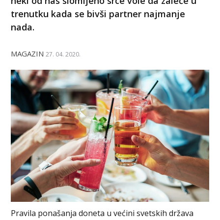
neki od nas slomljeno srce vole da zaleče u
trenutku kada se bivši partner najmanje
nada.
MAGAZIN
27. 04. 2020.
Pravila ponašanja doneta u većini svetskih država