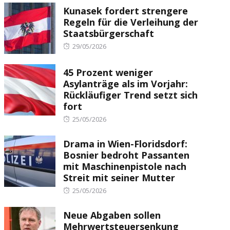
Kunasek fordert strengere
Regeln für die Verleihung der
Staatsbürgerschaft
Posted
29/05/2026
on
45 Prozent weniger
Asylanträge als im Vorjahr:
Rückläufiger Trend setzt sich
fort
Posted
25/05/2026
on
Drama in Wien-Floridsdorf:
Bosnier bedroht Passanten
mit Maschinenpistole nach
Streit mit seiner Mutter
Posted
25/05/2026
on
Neue Abgaben sollen
Mehrwertsteuersenkung