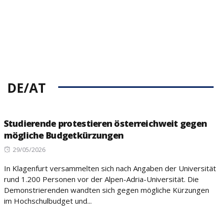
DE/AT
Studierende protestieren österreichweit gegen
mögliche Budgetkürzungen
Posted
29/05/2026
on
In Klagenfurt versammelten sich nach Angaben der Universität
rund 1.200 Personen vor der Alpen-Adria-Universität. Die
Demonstrierenden wandten sich gegen mögliche Kürzungen
im Hochschulbudget und...