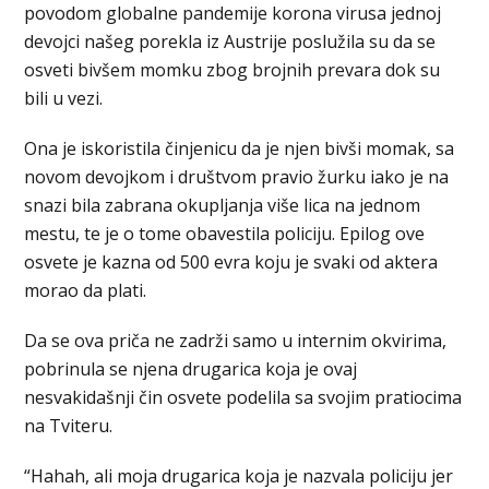
povodom globalne pandemije korona virusa jednoj
devojci našeg porekla iz Austrije poslužila su da se
osveti bivšem momku zbog brojnih prevara dok su
bili u vezi.
Ona je iskoristila činjenicu da je njen bivši momak, sa
novom devojkom i društvom pravio žurku iako je na
snazi bila zabrana okupljanja više lica na jednom
mestu, te je o tome obavestila policiju. Epilog ove
osvete je kazna od 500 evra koju je svaki od aktera
morao da plati.
Da se ova priča ne zadrži samo u internim okvirima,
pobrinula se njena drugarica koja je ovaj
nesvakidašnji čin osvete podelila sa svojim pratiocima
na Tviteru.
“Hahah, ali moja drugarica koja je nazvala policiju jer