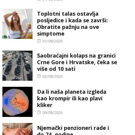
on
Toplotni talas ostavlja
posljedice i kada se završi:
Obratite pažnju na ove
simptome
Posted
01/08/2026
on
Saobraćajni kolaps na granici
Crne Gore i Hrvatske, čeka se
više od 10 sati
Posted
02/08/2026
on
Da li naša planeta izgleda
kao krompir ili kao plavi
kliker
Posted
06/08/2026
on
Njemački penzioneri rade i
do 74. godine