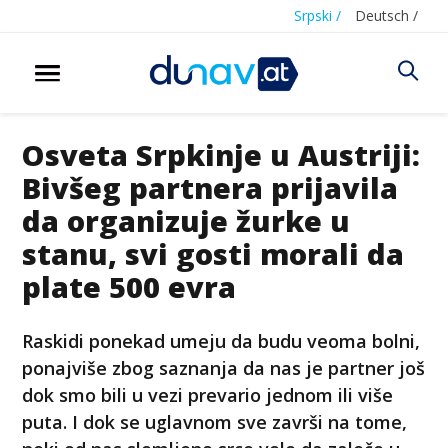
Srpski /
Deutsch /
Osveta Srpkinje u Austriji:
Bivšeg partnera prijavila
da organizuje žurke u
stanu, svi gosti morali da
plate 500 evra
Raskidi ponekad umeju da budu veoma bolni,
ponajviše zbog saznanja da nas je partner još
dok smo bili u vezi prevario jednom ili više
puta. I dok se uglavnom sve završi na tome,