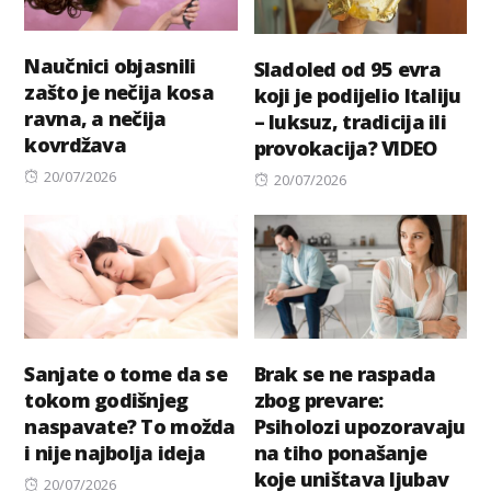
Naučnici objasnili
Sladoled od 95 evra
zašto je nečija kosa
koji je podijelio Italiju
ravna, a nečija
– luksuz, tradicija ili
kovrdžava
provokacija? VIDEO
Posted
20/07/2026
Posted
20/07/2026
on
on
Sanjate o tome da se
Brak se ne raspada
tokom godišnjeg
zbog prevare:
naspavate? To možda
Psiholozi upozoravaju
i nije najbolja ideja
na tiho ponašanje
koje uništava ljubav
Posted
20/07/2026