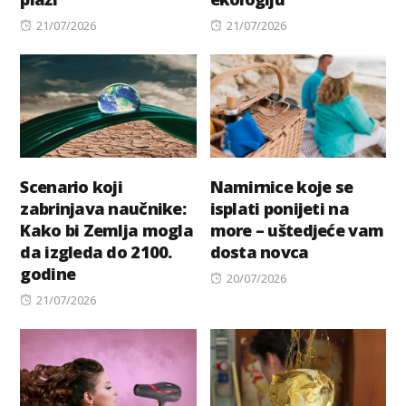
Posted
Posted
21/07/2026
21/07/2026
on
on
Scenario koji
Namirnice koje se
zabrinjava naučnike:
isplati ponijeti na
Kako bi Zemlja mogla
more – uštedjeće vam
da izgleda do 2100.
dosta novca
godine
Posted
20/07/2026
Posted
on
21/07/2026
on