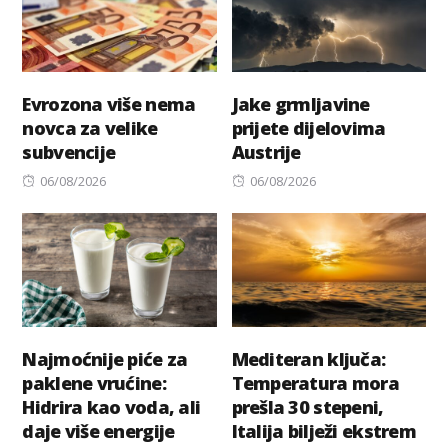
Evrozona više nema
Jake grmljavine
novca za velike
prijete dijelovima
subvencije
Austrije
Posted
Posted
06/08/2026
06/08/2026
on
on
Najmoćnije piće za
Mediteran ključa:
paklene vrućine:
Temperatura mora
Hidrira kao voda, ali
prešla 30 stepeni,
daje više energije
Italija bilježi ekstrem