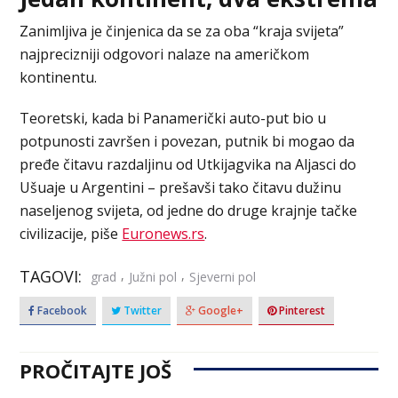
Zanimljiva je činjenica da se za oba “kraja svijeta”
najprecizniji odgovori nalaze na američkom
kontinentu.
Teoretski, kada bi Panamerički auto-put bio u
potpunosti završen i povezan, putnik bi mogao da
pređe čitavu razdaljinu od Utkijagvika na Aljasci do
Ušuaje u Argentini – prešavši tako čitavu dužinu
naseljenog svijeta, od jedne do druge krajnje tačke
civilizacije, piše
Euronews.rs
.
TAGOVI:
,
,
grad
Južni pol
Sjeverni pol
Facebook
Twitter
Google+
Pinterest
PROČITAJTE JOŠ