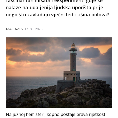
fascinantan misaoni eksperiment: gdje se
nalaze najudaljenija ljudska uporišta prije
nego što zavladaju vječni led i tišina polova?
MAGAZIN
17. 05. 2026.
Na južnoj hemisferi, kopno postaje prava rijetkost