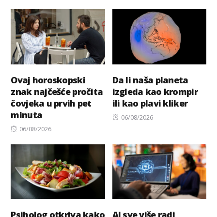
Ovaj horoskopski
Da li naša planeta
znak najčešće pročita
izgleda kao krompir
čovjeka u prvih pet
ili kao plavi kliker
minuta
Posted
06/08/2026
Posted
on
06/08/2026
on
Psiholog otkriva kako
AI sve više radi