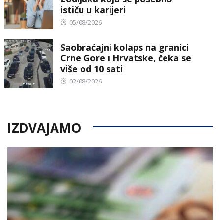
ističu u karijeri
Posted
05/08/2026
on
Saobraćajni kolaps na granici
Crne Gore i Hrvatske, čeka se
više od 10 sati
Posted
02/08/2026
on
IZDVAJAMO