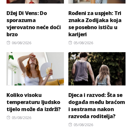
Džej Di Vens: Do
Rođeni za uspjeh: Tri
sporazuma
znaka Zodijaka koja
vjerovatno neće doći
se posebno ističu u
brzo
karijeri
Posted
Posted
06/08/2026
05/08/2026
on
on
Koliko visoku
Djeca i razvod: Šta se
temperaturu ljudsko
događa među braćom
tijelo može da izdrži?
i sestrama nakon
razvoda roditelja?
Posted
05/08/2026
on
Posted
05/08/2026
on