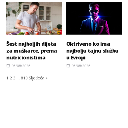
Šest najboljih dijeta
Oktriveno ko ima
za muškarce, prema
najbolju tajnu službu
nutricionistima
u Evropi
Posted
Posted
05/08/2026
05/08/2026
on
on
1
2
3
…
810
Sljedeća »