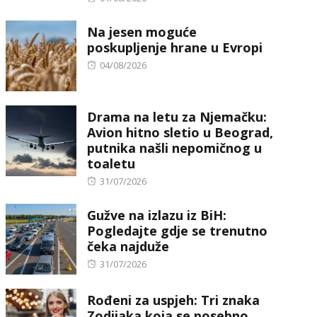
on
Na jesen moguće
poskupljenje hrane u Evropi
Posted
04/08/2026
on
Drama na letu za Njemačku:
Avion hitno sletio u Beograd,
putnika našli nepomičnog u
toaletu
Posted
31/07/2026
on
Gužve na izlazu iz BiH:
Pogledajte gdje se trenutno
čeka najduže
Posted
31/07/2026
on
Rođeni za uspjeh: Tri znaka
Zodijaka koja se posebno