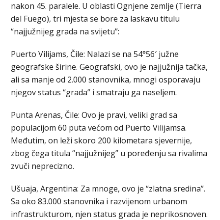
nakon 45. paralele. U oblasti Ognjene zemlje (Tierra
del Fuego), tri mjesta se bore za laskavu titulu
“najjužnijeg grada na svijetu”:
Puerto Vilijams, Čile: Nalazi se na 54°56′ južne
geografske širine. Geografski, ovo je najjužnija tačka,
ali sa manje od 2.000 stanovnika, mnogi osporavaju
njegov status “grada” i smatraju ga naseljem.
Punta Arenas, Čile: Ovo je pravi, veliki grad sa
populacijom 60 puta većom od Puerto Vilijamsa.
Međutim, on leži skoro 200 kilometara sjevernije,
zbog čega titula “najjužnijeg” u poređenju sa rivalima
zvuči neprecizno.
Ušuaja, Argentina: Za mnoge, ovo je “zlatna sredina”.
Sa oko 83.000 stanovnika i razvijenom urbanom
infrastrukturom, njen status grada je neprikosnoven.