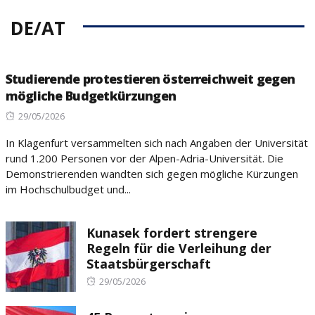
DE/AT
Studierende protestieren österreichweit gegen
mögliche Budgetkürzungen
Posted
29/05/2026
on
In Klagenfurt versammelten sich nach Angaben der Universität
rund 1.200 Personen vor der Alpen-Adria-Universität. Die
Demonstrierenden wandten sich gegen mögliche Kürzungen
im Hochschulbudget und...
Kunasek fordert strengere
Regeln für die Verleihung der
Staatsbürgerschaft
Posted
29/05/2026
on