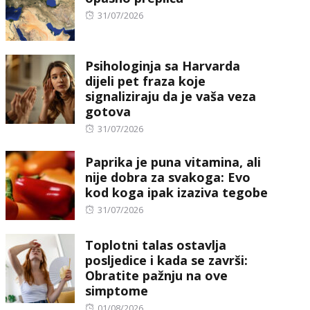
Posted
31/07/2026
on
Psihologinja sa Harvarda
dijeli pet fraza koje
signaliziraju da je vaša veza
gotova
Posted
31/07/2026
on
Paprika je puna vitamina, ali
nije dobra za svakoga: Evo
kod koga ipak izaziva tegobe
Posted
31/07/2026
on
Toplotni talas ostavlja
posljedice i kada se završi:
Obratite pažnju na ove
simptome
Posted
01/08/2026