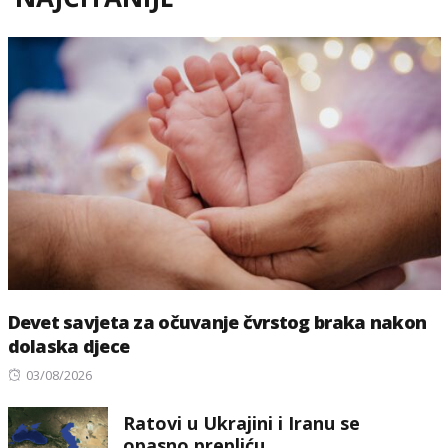
Devet savjeta za očuvanje čvrstog braka nakon
dolaska djece
Posted
03/08/2026
on
Ratovi u Ukrajini i Iranu se
opasno prepliću