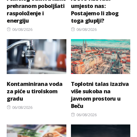
prehranom poboljšati
umjesto nas:
raspoloženje i
Postajemo li zbog
energiju
toga gluplji?
Posted
Posted
06/08/2026
06/08/2026
on
on
Kontaminirana voda
Toplotni talas izaziva
za piće u tirolskom
više sukoba na
gradu
javnom prostoru u
Beču
Posted
06/08/2026
on
Posted
06/08/2026
on