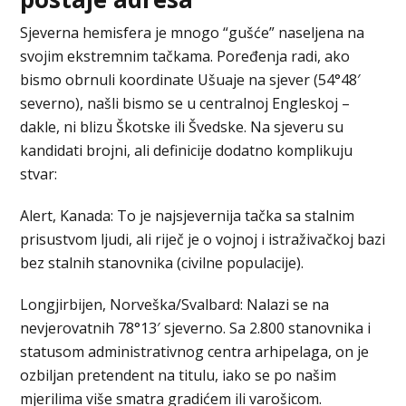
Sjeverna hemisfera je mnogo “gušće” naseljena na
svojim ekstremnim tačkama. Poređenja radi, ako
bismo obrnuli koordinate Ušuaje na sjever (54°48′
severno), našli bismo se u centralnoj Engleskoj –
dakle, ni blizu Škotske ili Švedske. Na sjeveru su
kandidati brojni, ali definicije dodatno komplikuju
stvar:
Alert, Kanada: To je najsjevernija tačka sa stalnim
prisustvom ljudi, ali riječ je o vojnoj i istraživačkoj bazi
bez stalnih stanovnika (civilne populacije).
Longjirbijen, Norveška/Svalbard: Nalazi se na
nevjerovatnih 78°13′ sjeverno. Sa 2.800 stanovnika i
statusom administrativnog centra arhipelaga, on je
ozbiljan pretendent na titulu, iako se po našim
mjerilima više smatra gradićem ili varošicom.