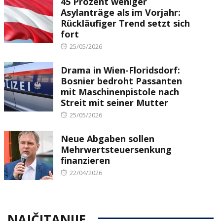
45 Prozent weniger
Asylanträge als im Vorjahr:
Rückläufiger Trend setzt sich
fort
Posted
25/05/2026
on
Drama in Wien-Floridsdorf:
Bosnier bedroht Passanten
mit Maschinenpistole nach
Streit mit seiner Mutter
Posted
25/05/2026
on
Neue Abgaben sollen
Mehrwertsteuersenkung
finanzieren
Posted
22/04/2026
on
NAJČITANIJE