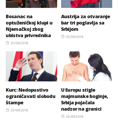
Bosanac na
Austrija za otvaranje
optuženičkoj klupi u
bar tri poglavlja sa
Njemačkoj zbog
Srbijom
ubistva privrednika
Posted
25/09/2018
Posted
on
25/09/2018
on
Kurc: Nedopustivo
U Europu stigle
ograničavati slobodu
majmunske boginje,
štampe
Srbija pojačala
nadzor na granici
Posted
25/09/2018
on
Posted
25/09/2018