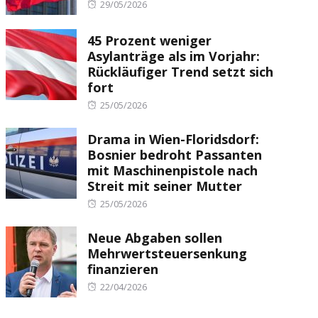
Posted
29/05/2026
on
45 Prozent weniger
Asylanträge als im Vorjahr:
Rückläufiger Trend setzt sich
fort
Posted
25/05/2026
on
Drama in Wien-Floridsdorf:
Bosnier bedroht Passanten
mit Maschinenpistole nach
Streit mit seiner Mutter
Posted
25/05/2026
on
Neue Abgaben sollen
Mehrwertsteuersenkung
finanzieren
Posted
22/04/2026
on