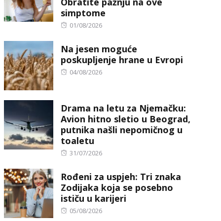
Obratite pažnju na ove
simptome
Posted
01/08/2026
on
Na jesen moguće
poskupljenje hrane u Evropi
Posted
04/08/2026
on
Drama na letu za Njemačku:
Avion hitno sletio u Beograd,
putnika našli nepomičnog u
toaletu
Posted
31/07/2026
on
Rođeni za uspjeh: Tri znaka
Zodijaka koja se posebno
ističu u karijeri
Posted
05/08/2026