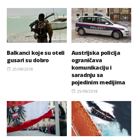
on
Balkanci koje su oteli
Austrijska policija
gusari su dobro
ograničava
komunikaciju i
Posted
25/09/2018
saradnju sa
on
pojedinim medijima
Posted
25/09/2018
on