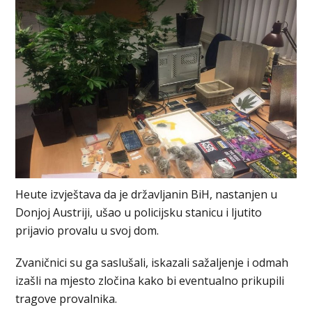
Heute izvještava da je državljanin BiH, nastanjen u
Donjoj Austriji, ušao u policijsku stanicu i ljutito
prijavio provalu u svoj dom.
Zvaničnici su ga saslušali, iskazali sažaljenje i odmah
izašli na mjesto zločina kako bi eventualno prikupili
tragove provalnika.