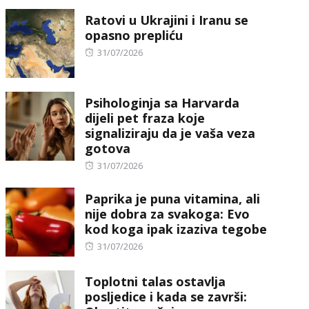
on
Ratovi u Ukrajini i Iranu se
opasno prepliću
Posted
31/07/2026
on
Psihologinja sa Harvarda
dijeli pet fraza koje
signaliziraju da je vaša veza
gotova
Posted
31/07/2026
on
Paprika je puna vitamina, ali
nije dobra za svakoga: Evo
kod koga ipak izaziva tegobe
Posted
31/07/2026
on
Toplotni talas ostavlja
posljedice i kada se završi: