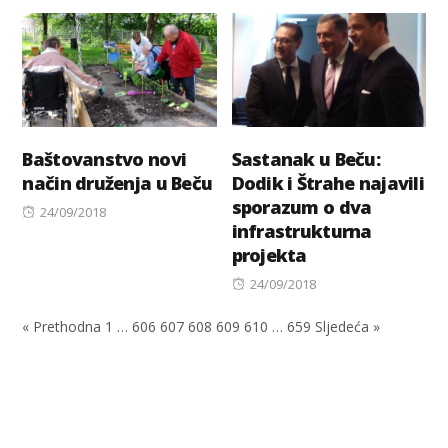
on
Baštovanstvo novi
Sastanak u Beču:
način druženja u Beču
Dodik i Štrahe najavili
sporazum o dva
Posted
24/09/2018
infrastrukturna
on
projekta
Posted
24/09/2018
on
« Prethodna
1
…
606
607
608
609
610
…
659
Sljedeća »