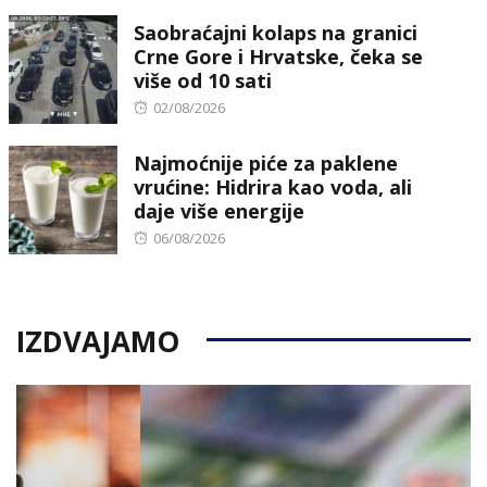
on
Saobraćajni kolaps na granici
Crne Gore i Hrvatske, čeka se
više od 10 sati
Posted
02/08/2026
on
Najmoćnije piće za paklene
vrućine: Hidrira kao voda, ali
daje više energije
Posted
06/08/2026
on
IZDVAJAMO