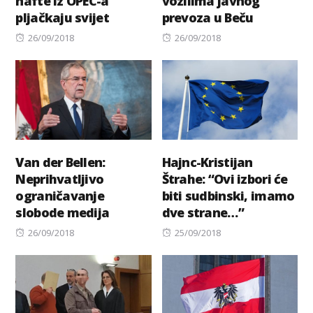
nafte iz OPEC-a
vozilima javnog
pljačkaju svijet
prevoza u Beču
Posted
Posted
26/09/2018
26/09/2018
on
on
Van der Bellen:
Hajnc-Kristijan
Neprihvatljivo
Štrahe: “Ovi izbori će
ograničavanje
biti sudbinski, imamo
slobode medija
dve strane…”
Posted
Posted
26/09/2018
25/09/2018
on
on