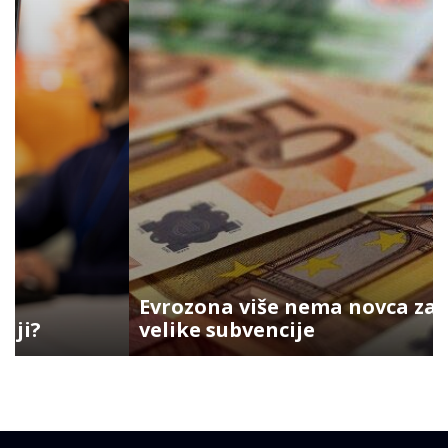
Evrozona više nema novca za
velike subvencije