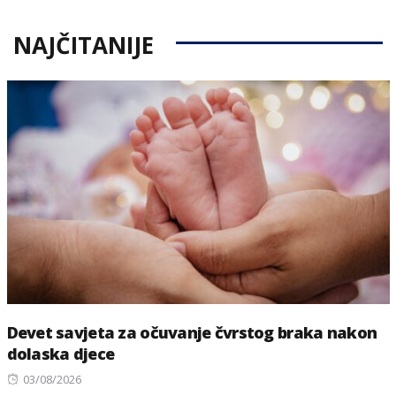
NAJČITANIJE
Devet savjeta za očuvanje čvrstog braka nakon
dolaska djece
Posted
03/08/2026