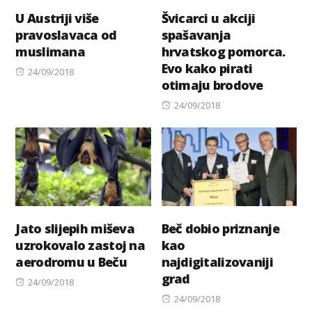
U Austriji više
Švicarci u akciji
pravoslavaca od
spašavanja
muslimana
hrvatskog pomorca.
Evo kako pirati
Posted
24/09/2018
otimaju brodove
on
Posted
24/09/2018
on
Jato slijepih miševa
Beč dobio priznanje
uzrokovalo zastoj na
kao
aerodromu u Beču
najdigitalizovaniji
grad
Posted
24/09/2018
on
Posted
24/09/2018