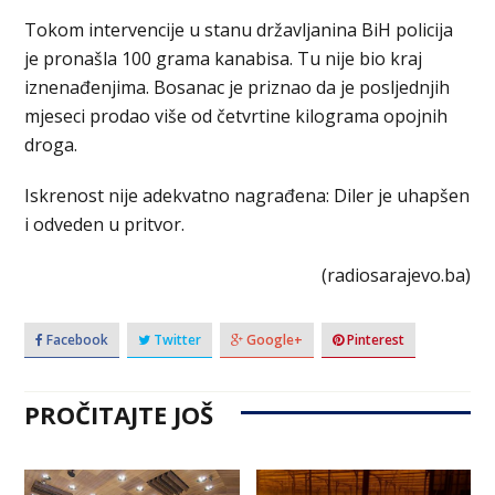
Tokom intervencije u stanu državljanina BiH policija
je pronašla 100 grama kanabisa. Tu nije bio kraj
iznenađenjima. Bosanac je priznao da je posljednjih
mjeseci prodao više od četvrtine kilograma opojnih
droga.
Iskrenost nije adekvatno nagrađena: Diler je uhapšen
i odveden u pritvor.
(radiosarajevo.ba)
Facebook
Twitter
Google+
Pinterest
PROČITAJTE JOŠ