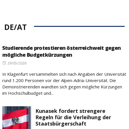
DE/AT
Studierende protestieren österreichweit gegen
mögliche Budgetkürzungen
Posted
29/05/2026
on
In Klagenfurt versammelten sich nach Angaben der Universität
rund 1.200 Personen vor der Alpen-Adria-Universität. Die
Demonstrierenden wandten sich gegen mögliche Kürzungen
im Hochschulbudget und...
Kunasek fordert strengere
Regeln für die Verleihung der
Staatsbürgerschaft