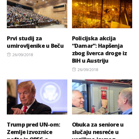
Prvi studij za
Policijska akcija
umirovljenike u Beču
“Damar”: Hapšenja
zbog šverca droge iz
Posted
26/09/2018
BiH u Austriju
on
Posted
26/09/2018
on
Trump pred UN-om:
Obuka za seniore u
Zemlje izvoznice
slučaju nesreće u