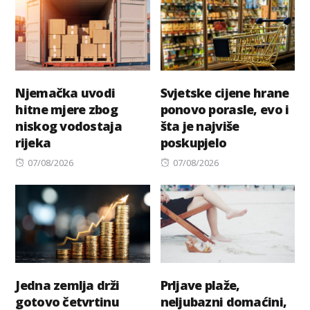
Njemačka uvodi
Svjetske cijene hrane
hitne mjere zbog
ponovo porasle, evo i
niskog vodostaja
šta je najviše
rijeka
poskupjelo
Posted
Posted
07/08/2026
07/08/2026
on
on
Jedna zemlja drži
Prljave plaže,
gotovo četvrtinu
neljubazni domaćini,