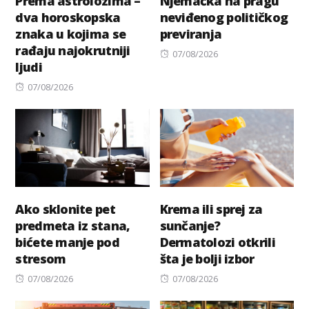
Prema astrolozima –
Njemačka na pragu
dva horoskopska
neviđenog političkog
znaka u kojima se
previranja
rađaju najokrutniji
Posted
07/08/2026
ljudi
on
Posted
07/08/2026
on
Ako sklonite pet
Krema ili sprej za
predmeta iz stana,
sunčanje?
bićete manje pod
Dermatolozi otkrili
stresom
šta je bolji izbor
Posted
Posted
07/08/2026
07/08/2026
on
on