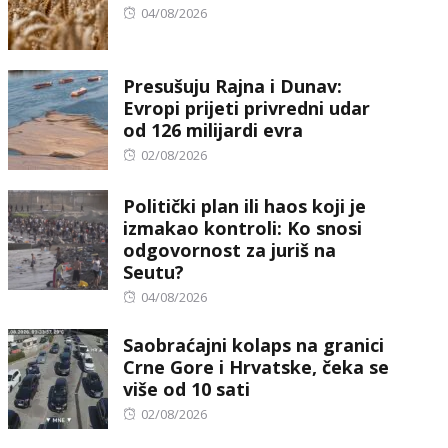
Posted
04/08/2026
on
Presušuju Rajna i Dunav:
Evropi prijeti privredni udar
od 126 milijardi evra
Posted
02/08/2026
on
Politički plan ili haos koji je
izmakao kontroli: Ko snosi
odgovornost za juriš na
Seutu?
Posted
04/08/2026
on
Saobraćajni kolaps na granici
Crne Gore i Hrvatske, čeka se
više od 10 sati
Posted
02/08/2026
on