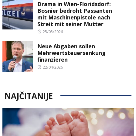
Drama in Wien-Floridsdorf:
Bosnier bedroht Passanten
mit Maschinenpistole nach
Streit mit seiner Mutter
Posted
25/05/2026
on
Neue Abgaben sollen
Mehrwertsteuersenkung
finanzieren
Posted
22/04/2026
on
NAJČITANIJE