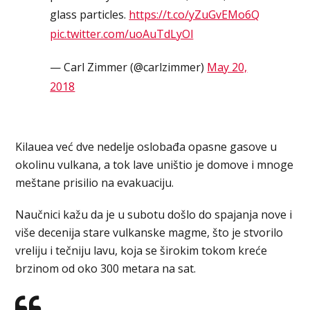
glass particles.
https://t.co/yZuGvEMo6Q
pic.twitter.com/uoAuTdLyOl
— Carl Zimmer (@carlzimmer)
May 20,
2018
Kilauea već dve nedelje oslobađa opasne gasove u
okolinu vulkana, a tok lave uništio je domove i mnoge
meštane prisilio na evakuaciju.
Naučnici kažu da je u subotu došlo do spajanja nove i
više decenija stare vulkanske magme, što je stvorilo
vreliju i tečniju lavu, koja se širokim tokom kreće
brzinom od oko 300 metara na sat.