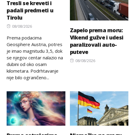
Tresli se kreveti i
padali predmeti u
Tirolu
Posted
08/08/2026
Zapelo prema moru:
on
Vikend gužve i udesi
Prema podacima
paralizovali auto-
Geosphere Austria, potres
je imao magnitudu 3,5, dok
puteve
se njegov centar nalazio na
Posted
08/08/2026
dubini od oko osam
on
kilometara. Podrhtavanje
nije bilo ograničeno...