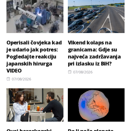
Operisali čovjeka kad
Vikend kolaps na
je udario jak potres:
granicama: Gdje su
Pogledajte reakciju
najveća zadržavanja
japanskih hirurga
pri izlasku iz BiH?
VIDEO
Posted
07/08/2026
Posted
on
07/08/2026
on
Ovaj horoskopski
Da li naša planeta