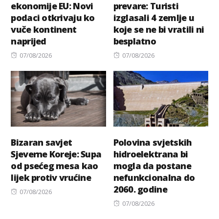
ekonomije EU: Novi
prevare: Turisti
podaci otkrivaju ko
izglasali 4 zemlje u
vuče kontinent
koje se ne bi vratili ni
naprijed
besplatno
Posted
Posted
07/08/2026
07/08/2026
on
on
Bizaran savjet
Polovina svjetskih
Sjeverne Koreje: Supa
hidroelektrana bi
od psećeg mesa kao
mogla da postane
lijek protiv vrućine
nefunkcionalna do
2060. godine
Posted
07/08/2026
on
Posted
07/08/2026
on