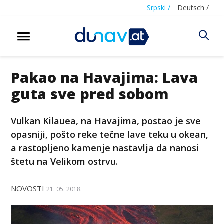
Srpski /
Deutsch /
Pakao na Havajima: Lava
guta sve pred sobom
Vulkan Kilauea, na Havajima, postao je sve
opasniji, pošto reke tečne lave teku u okean,
a rastopljeno kamenje nastavlja da nanosi
štetu na Velikom ostrvu.
NOVOSTI
21. 05. 2018.