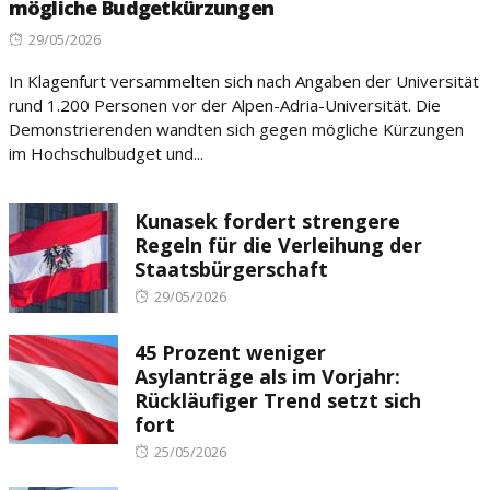
mögliche Budgetkürzungen
Posted
29/05/2026
on
In Klagenfurt versammelten sich nach Angaben der Universität
rund 1.200 Personen vor der Alpen-Adria-Universität. Die
Demonstrierenden wandten sich gegen mögliche Kürzungen
im Hochschulbudget und...
Kunasek fordert strengere
Regeln für die Verleihung der
Staatsbürgerschaft
Posted
29/05/2026
on
45 Prozent weniger
Asylanträge als im Vorjahr:
Rückläufiger Trend setzt sich
fort
Posted
25/05/2026
on