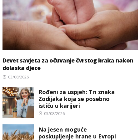
Devet savjeta za očuvanje čvrstog braka nakon
dolaska djece
Posted
03/08/2026
on
Rođeni za uspjeh: Tri znaka
Zodijaka koja se posebno
ističu u karijeri
Posted
05/08/2026
on
Na jesen moguće
poskupljenje hrane u Evropi