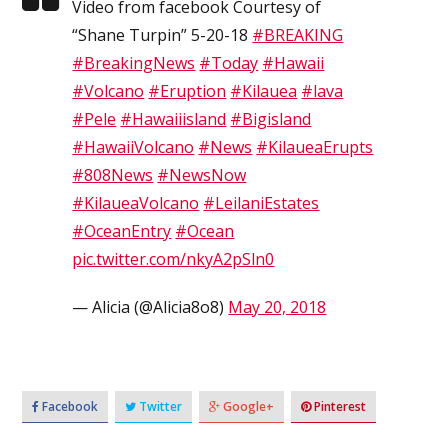
Video from facebook Courtesy of
“Shane Turpin” 5-20-18
#BREAKING
#BreakingNews
#Today
#Hawaii
#Volcano
#Eruption
#Kilauea
#lava
#Pele
#Hawaiiisland
#Bigisland
#HawaiiVolcano
#News
#KilaueaErupts
#808News
#NewsNow
#KilaueaVolcano
#LeilaniEstates
#OceanEntry
#Ocean
pic.twitter.com/nkyA2pSln0
— Alicia (@Alicia8o8)
May 20, 2018
Facebook
Twitter
Google+
Pinterest