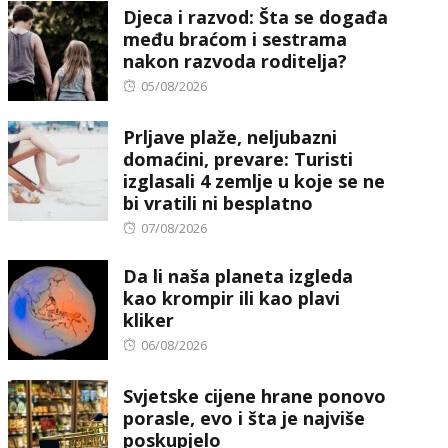
Djeca i razvod: Šta se događa
među braćom i sestrama
nakon razvoda roditelja?
Posted
05/08/2026
on
Prljave plaže, neljubazni
domaćini, prevare: Turisti
izglasali 4 zemlje u koje se ne
bi vratili ni besplatno
Posted
07/08/2026
on
Da li naša planeta izgleda
kao krompir ili kao plavi
kliker
Posted
06/08/2026
on
Svjetske cijene hrane ponovo
porasle, evo i šta je najviše
poskupjelo