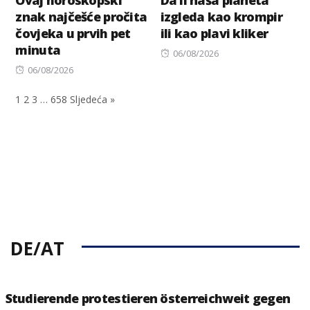
znak najčešće pročita
izgleda kao krompir
čovjeka u prvih pet
ili kao plavi kliker
minuta
Posted
06/08/2026
Posted
on
06/08/2026
on
1
2
3
…
658
Sljedeća »
DE/AT
Studierende protestieren österreichweit gegen