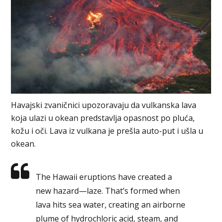
Havajski zvaničnici upozoravaju da vulkanska lava
koja ulazi u okean predstavlja opasnost po pluća,
kožu i oči. Lava iz vulkana je prešla auto-put i ušla u
okean.
The Hawaii eruptions have created a
new hazard—laze. That’s formed when
lava hits sea water, creating an airborne
plume of hydrochloric acid, steam, and