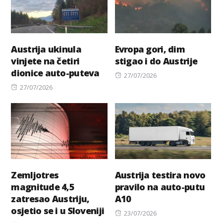
Austrija ukinula
Evropa gori, dim
vinjete na četiri
stigao i do Austrije
dionice auto-puteva
Posted
27/07/2026
Posted
on
27/07/2026
on
Zemljotres
Austrija testira novo
magnitude 4,5
pravilo na auto-putu
zatresao Austriju,
A10
osjetio se i u Sloveniji
Posted
23/07/2026