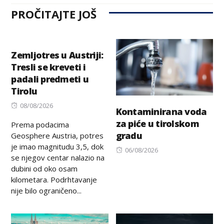
PROČITAJTE JOŠ
Zemljotres u Austriji:
Tresli se kreveti i
padali predmeti u
Tirolu
Posted
08/08/2026
Kontaminirana voda
on
za piće u tirolskom
Prema podacima
gradu
Geosphere Austria, potres
je imao magnitudu 3,5, dok
Posted
06/08/2026
se njegov centar nalazio na
on
dubini od oko osam
kilometara. Podrhtavanje
nije bilo ograničeno...