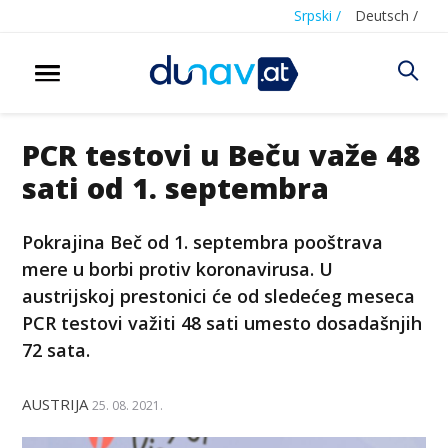
Srpski /
Deutsch /
PCR testovi u Beču važe 48
sati od 1. septembra
Pokrajina Beč od 1. septembra pooštrava
mere u borbi protiv koronavirusa. U
austrijskoj prestonici će od sledećeg meseca
PCR testovi važiti 48 sati umesto dosadašnjih
72 sata.
AUSTRIJA
25. 08. 2021.