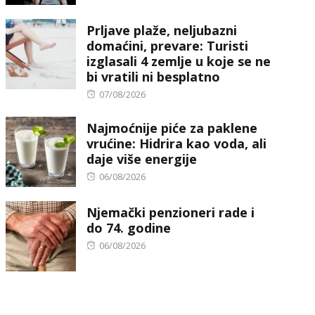
on
Prljave plaže, neljubazni
domaćini, prevare: Turisti
izglasali 4 zemlje u koje se ne
bi vratili ni besplatno
Posted
07/08/2026
on
Najmoćnije piće za paklene
vrućine: Hidrira kao voda, ali
daje više energije
Posted
06/08/2026
on
Njemački penzioneri rade i
do 74. godine
Posted
06/08/2026
on