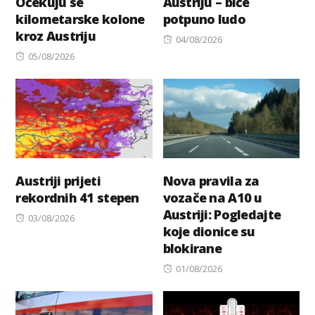
Očekuju se
Austriju – biće
kilometarske kolone
potpuno ludo
kroz Austriju
Posted
04/08/2026
Posted
on
05/08/2026
on
Austriji prijeti
Nova pravila za
rekordnih 41 stepen
vozače na A10 u
Austriji: Pogledajte
Posted
03/08/2026
koje dionice su
on
blokirane
Posted
01/08/2026
on