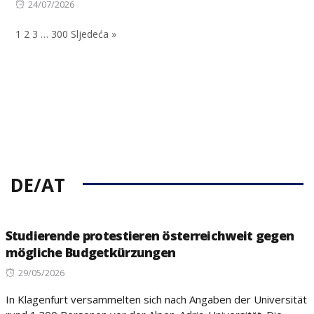
Posted
on
24/07/2026
on
1
2
3
…
300
Sljedeća »
DE/AT
Studierende protestieren österreichweit gegen
mögliche Budgetkürzungen
Posted
29/05/2026
on
In Klagenfurt versammelten sich nach Angaben der Universität