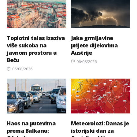
Toplotni talas izaziva
Jake grmljavine
više sukoba na
prijete dijelovima
javnom prostoru u
Austrije
Beču
Posted
06/08/2026
Posted
on
06/08/2026
on
Haos na putevima
Meteorolozi: Danas je
prema Balkanu:
istorijski dan za