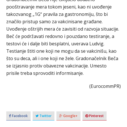
pooštravanje mera tokom jeseni, kao ni uvođenje
takozvanog „1G“ pravila za gastronomiju, što bi
značilo pristup samo za vakcinisane građane.
Uvođenje oštrijih mera će zavisiti od razvoja situacije.
Beč će podržavati redovno i pouzdano testiranje, a
testovi će i dalje biti besplatni, uverava Ludvig.
Testianje štiti one koji ne mogu da se vakcinišu, kao
što su deca, ali i one koji ne žele. Gradonačelnik Beča
se izjasnio protiv obavezne vakcinacije. Umesto
prisile treba sprovoditi informisanje.
(EurocommPR)
Facebook
Twitter
Google+
Pinterest