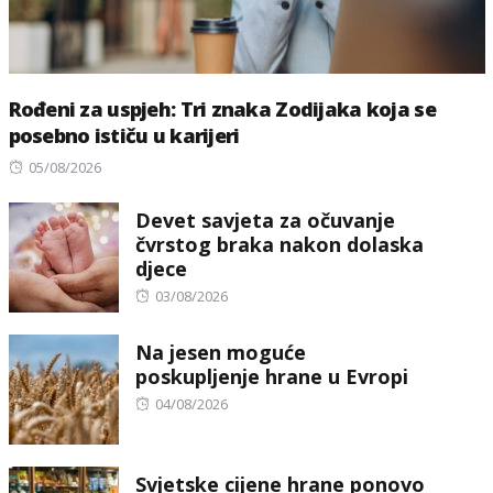
Rođeni za uspjeh: Tri znaka Zodijaka koja se
posebno ističu u karijeri
Posted
05/08/2026
on
Devet savjeta za očuvanje
čvrstog braka nakon dolaska
djece
Posted
03/08/2026
on
Na jesen moguće
poskupljenje hrane u Evropi
Posted
04/08/2026
on
Svjetske cijene hrane ponovo