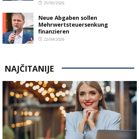
Posted
25/05/2026
on
Neue Abgaben sollen
Mehrwertsteuersenkung
finanzieren
Posted
22/04/2026
on
NAJČITANIJE