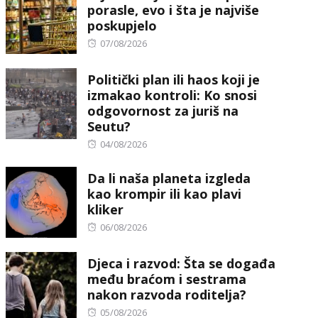
porasle, evo i šta je najviše
poskupjelo
Posted
07/08/2026
on
Politički plan ili haos koji je
izmakao kontroli: Ko snosi
odgovornost za juriš na
Seutu?
Posted
04/08/2026
on
Da li naša planeta izgleda
kao krompir ili kao plavi
kliker
Posted
06/08/2026
on
Djeca i razvod: Šta se događa
među braćom i sestrama
nakon razvoda roditelja?
Posted
05/08/2026