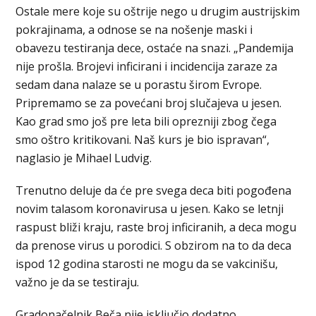
Ostale mere koje su oštrije nego u drugim austrijskim
pokrajinama, a odnose se na nošenje maski i
obavezu testiranja dece, ostaće na snazi. „Pandemija
nije prošla. Brojevi inficirani i incidencija zaraze za
sedam dana nalaze se u porastu širom Evrope.
Pripremamo se za povećani broj slučajeva u jesen.
Kao grad smo još pre leta bili oprezniji zbog čega
smo oštro kritikovani. Naš kurs je bio ispravan“,
naglasio je Mihael Ludvig.
Trenutno deluje da će pre svega deca biti pogođena
novim talasom koronavirusa u jesen. Kako se letnji
raspust bliži kraju, raste broj inficiranih, a deca mogu
da prenose virus u porodici. S obzirom na to da deca
ispod 12 godina starosti ne mogu da se vakcinišu,
važno je da se testiraju.
Gradonačelnik Beča nije isključio dodatno