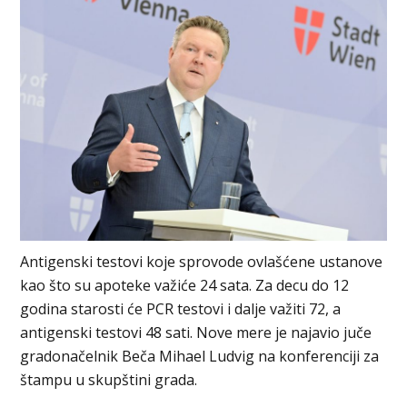
Antigenski testovi koje sprovode ovlašćene ustanove
kao što su apoteke važiće 24 sata. Za decu do 12
godina starosti će PCR testovi i dalje važiti 72, a
antigenski testovi 48 sati. Nove mere je najavio juče
gradonačelnik Beča Mihael Ludvig na konferenciji za
štampu u skupštini grada.