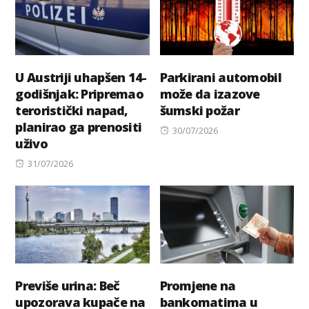
U Austriji uhapšen 14-
Parkirani automobil
godišnjak: Pripremao
može da izazove
teroristički napad,
šumski požar
planirao ga prenositi
Posted
30/07/2026
uživo
on
Posted
31/07/2026
on
Previše urina: Beč
Promjene na
upozorava kupače na
bankomatima u