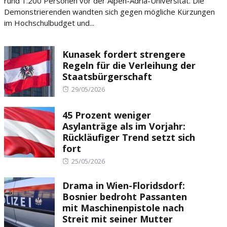
rund 1.200 Personen vor der Alpen-Adria-Universität. Die
Demonstrierenden wandten sich gegen mögliche Kürzungen
im Hochschulbudget und...
Kunasek fordert strengere
Regeln für die Verleihung der
Staatsbürgerschaft
Posted
29/05/2026
on
45 Prozent weniger
Asylanträge als im Vorjahr:
Rückläufiger Trend setzt sich
fort
Posted
25/05/2026
on
Drama in Wien-Floridsdorf:
Bosnier bedroht Passanten
mit Maschinenpistole nach
Streit mit seiner Mutter