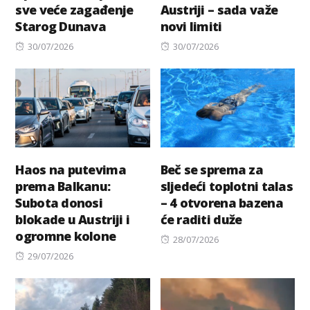
sve veće zagađenje
Austriji – sada važe
Starog Dunava
novi limiti
Posted
Posted
30/07/2026
30/07/2026
on
on
Haos na putevima
Beč se sprema za
prema Balkanu:
sljedeći toplotni talas
Subota donosi
– 4 otvorena bazena
blokade u Austriji i
će raditi duže
ogromne kolone
Posted
28/07/2026
Posted
on
29/07/2026
on