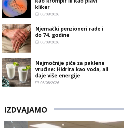
kao krompir ili kao plavi
kliker
Posted
06/08/2026
on
Njemački penzioneri rade i
do 74. godine
Posted
06/08/2026
on
Najmoćnije piće za paklene
vrućine: Hidrira kao voda, ali
daje više energije
Posted
06/08/2026
on
IZDVAJAMO