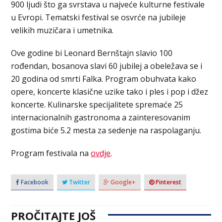
900 ljudi što ga svrstava u najveće kulturne festivale
u Evropi. Tematski festival se osvrće na jubileje
velikih muzičara i umetnika.
Ove godine bi Leonard Bernštajn slavio 100
rođendan, bosanova slavi 60 jubilej a obeležava se i
20 godina od smrti Falka. Program obuhvata kako
opere, koncerte klasične uzike tako i ples i pop i džez
koncerte. Kulinarske specijalitete spremaće 25
internacionalnih gastronoma a zainteresovanim
gostima biće 5.2 mesta za sedenje na raspolaganju.
Program festivala na
ovdje
.
Facebook
Twitter
Google+
Pinterest
PROČITAJTE JOŠ