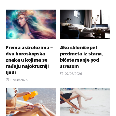
Prema astrolozima –
Ako sklonite pet
dva horoskopska
predmeta iz stana,
znaka u kojima se
bićete manje pod
rađaju najokrutniji
stresom
ljudi
Posted
07/08/2026
Posted
on
07/08/2026
on