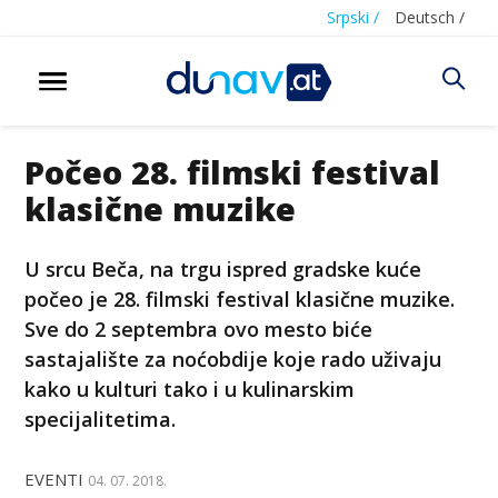
Srpski /
Deutsch /
Počeo 28. filmski festival
klasične muzike
U srcu Beča, na trgu ispred gradske kuće
počeo je 28. filmski festival klasične muzike.
Sve do 2 septembra ovo mesto biće
sastajalište za noćobdije koje rado uživaju
kako u kulturi tako i u kulinarskim
specijalitetima.
EVENTI
04. 07. 2018.