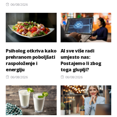
Posted
on
06/08/2026
on
Psiholog otkriva kako
AI sve više radi
prehranom poboljšati
umjesto nas:
raspoloženje i
Postajemo li zbog
energiju
toga gluplji?
Posted
Posted
06/08/2026
06/08/2026
on
on