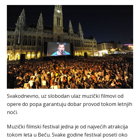
Svakodnevno, uz slobodan ulaz muzički filmovi od
opere do popa garantuju dobar provod tokom letnjih
noći.
Muzički filmski festival jedna je od najvećih atrakcija
tokom leta u Beču. Svake godine festival poseti oko