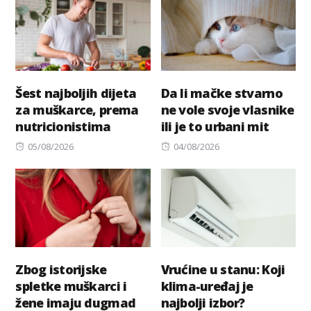
Šest najboljih dijeta
Da li mačke stvarno
za muškarce, prema
ne vole svoje vlasnike
nutricionistima
ili je to urbani mit
Posted
Posted
05/08/2026
04/08/2026
on
on
Zbog istorijske
Vrućine u stanu: Koji
spletke muškarci i
klima-uređaj je
žene imaju dugmad
najbolji izbor?