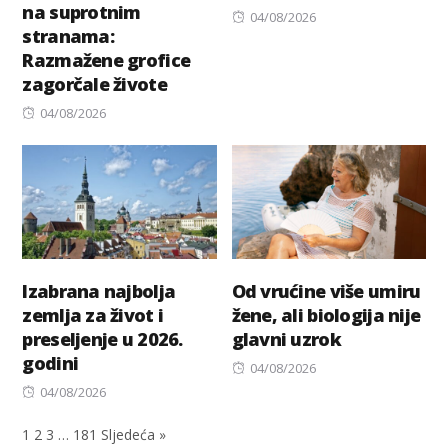
na suprotnim
Posted
04/08/2026
stranama:
on
Razmažene grofice
zagorčale živote
Posted
04/08/2026
on
Izabrana najbolja
Od vrućine više umiru
zemlja za život i
žene, ali biologija nije
preseljenje u 2026.
glavni uzrok
godini
Posted
04/08/2026
Posted
on
04/08/2026
on
1
2
3
…
181
Sljedeća »