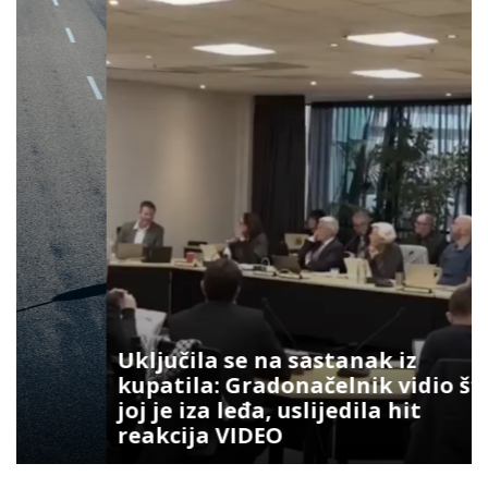
Uključila se na sastanak iz
kupatila: Gradonačelnik vidio šta
joj je iza leđa, uslijedila hit
reakcija VIDEO