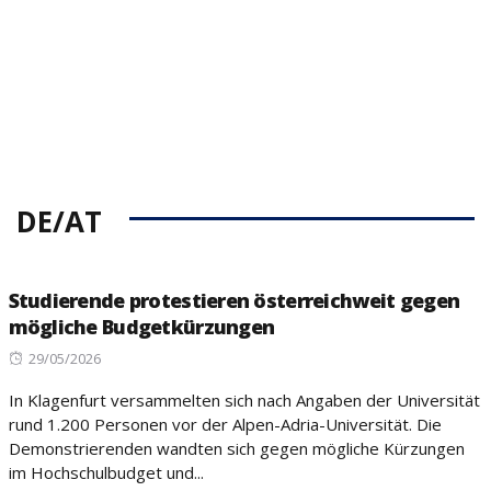
DE/AT
Studierende protestieren österreichweit gegen
mögliche Budgetkürzungen
Posted
29/05/2026
on
In Klagenfurt versammelten sich nach Angaben der Universität
rund 1.200 Personen vor der Alpen-Adria-Universität. Die
Demonstrierenden wandten sich gegen mögliche Kürzungen
im Hochschulbudget und...