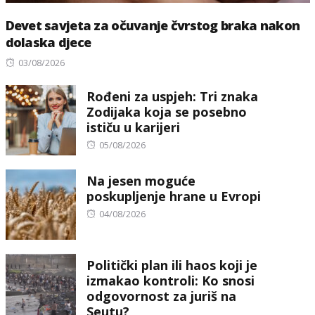
Devet savjeta za očuvanje čvrstog braka nakon
dolaska djece
Posted
03/08/2026
on
Rođeni za uspjeh: Tri znaka
Zodijaka koja se posebno
ističu u karijeri
Posted
05/08/2026
on
Na jesen moguće
poskupljenje hrane u Evropi
Posted
04/08/2026
on
Politički plan ili haos koji je
izmakao kontroli: Ko snosi
odgovornost za juriš na
Seutu?