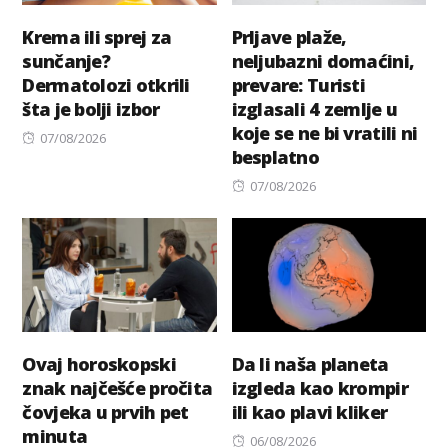
Krema ili sprej za
Prljave plaže,
sunčanje?
neljubazni domaćini,
Dermatolozi otkrili
prevare: Turisti
šta je bolji izbor
izglasali 4 zemlje u
koje se ne bi vratili ni
Posted
07/08/2026
besplatno
on
Posted
07/08/2026
on
Ovaj horoskopski
Da li naša planeta
znak najčešće pročita
izgleda kao krompir
čovjeka u prvih pet
ili kao plavi kliker
minuta
Posted
06/08/2026