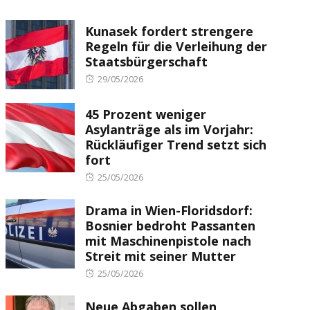
Kunasek fordert strengere
Regeln für die Verleihung der
Staatsbürgerschaft
Posted
29/05/2026
on
45 Prozent weniger
Asylanträge als im Vorjahr:
Rückläufiger Trend setzt sich
fort
Posted
25/05/2026
on
Drama in Wien-Floridsdorf:
Bosnier bedroht Passanten
mit Maschinenpistole nach
Streit mit seiner Mutter
Posted
25/05/2026
on
Neue Abgaben sollen