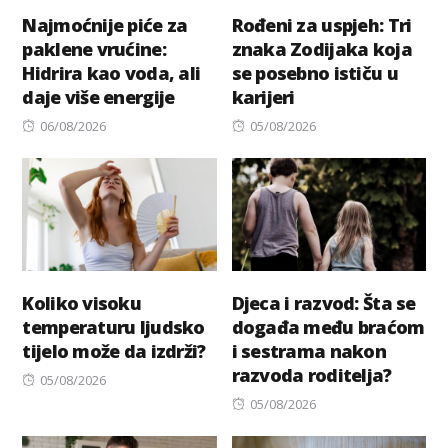
Najmoćnije piće za
Rođeni za uspjeh: Tri
paklene vrućine:
znaka Zodijaka koja
Hidrira kao voda, ali
se posebno ističu u
daje više energije
karijeri
Posted
Posted
06/08/2026
05/08/2026
on
on
Koliko visoku
Djeca i razvod: Šta se
temperaturu ljudsko
događa među braćom
tijelo može da izdrži?
i sestrama nakon
razvoda roditelja?
Posted
05/08/2026
on
Posted
05/08/2026
on