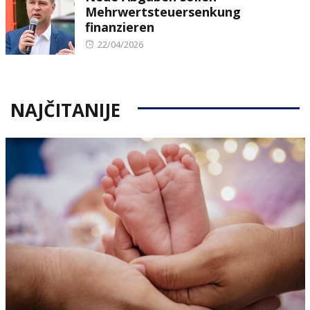
Mehrwertsteuersenkung
finanzieren
Posted
22/04/2026
on
NAJČITANIJE