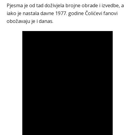
Pjesma je od tad doživjela brojne obrade i izvedbe, a
iako je nastala davne 1977. godine Čolićevi fanovi
obožavaju je i danas.