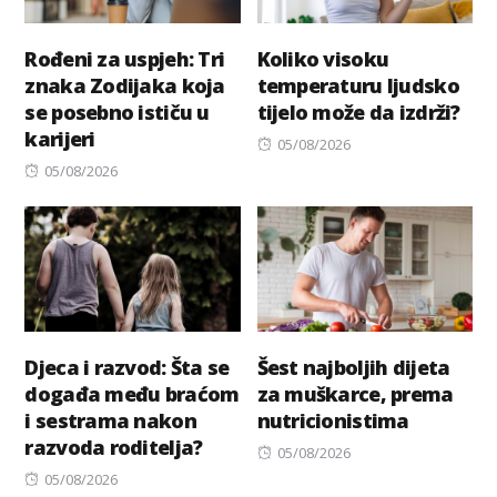
Rođeni za uspjeh: Tri
Koliko visoku
znaka Zodijaka koja
temperaturu ljudsko
se posebno ističu u
tijelo može da izdrži?
karijeri
Posted
05/08/2026
Posted
on
05/08/2026
on
Djeca i razvod: Šta se
Šest najboljih dijeta
događa među braćom
za muškarce, prema
i sestrama nakon
nutricionistima
razvoda roditelja?
Posted
05/08/2026
Posted
on
05/08/2026