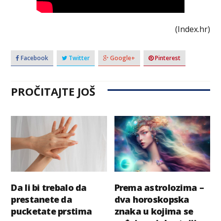
(Index.hr)
Facebook
Twitter
Google+
Pinterest
PROČITAJTE JOŠ
Da li bi trebalo da
Prema astrolozima –
prestanete da
dva horoskopska
pucketate prstima
znaka u kojima se