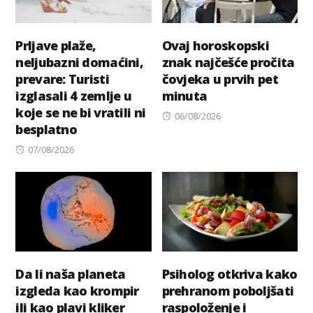
Prljave plaže,
Ovaj horoskopski
neljubazni domaćini,
znak najčešće pročita
prevare: Turisti
čovjeka u prvih pet
izglasali 4 zemlje u
minuta
koje se ne bi vratili ni
Posted
06/08/2026
besplatno
on
Posted
07/08/2026
on
Da li naša planeta
Psiholog otkriva kako
izgleda kao krompir
prehranom poboljšati
ili kao plavi kliker
raspoloženje i