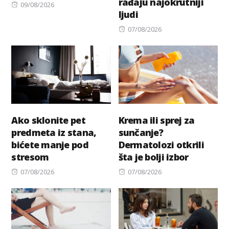
rađaju najokrutniji
Posted
09/08/2026
ljudi
on
Posted
07/08/2026
on
Ako sklonite pet
Krema ili sprej za
predmeta iz stana,
sunčanje?
bićete manje pod
Dermatolozi otkrili
stresom
šta je bolji izbor
Posted
Posted
07/08/2026
07/08/2026
on
on