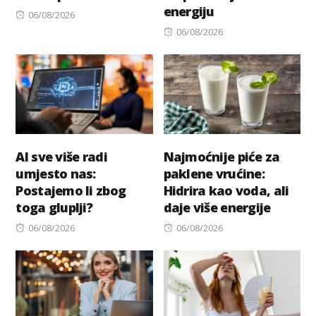
energiju
Posted
06/08/2026
on
Posted
06/08/2026
on
AI sve više radi
Najmoćnije piće za
umjesto nas:
paklene vrućine:
Postajemo li zbog
Hidrira kao voda, ali
toga gluplji?
daje više energije
Posted
Posted
06/08/2026
06/08/2026
on
on