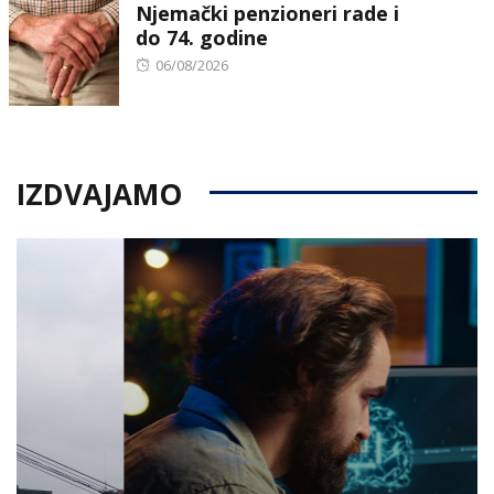
Njemački penzioneri rade i
do 74. godine
Posted
06/08/2026
on
IZDVAJAMO