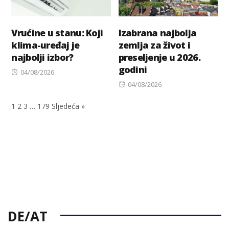
Vrućine u stanu: Koji
Izabrana najbolja
klima-uređaj je
zemlja za život i
najbolji izbor?
preseljenje u 2026.
godini
Posted
04/08/2026
on
Posted
04/08/2026
on
1
2
3
…
179
Sljedeća »
DE/AT