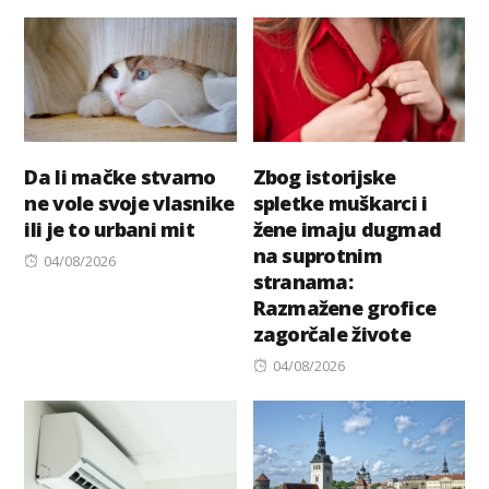
on
Da li mačke stvarno
Zbog istorijske
ne vole svoje vlasnike
spletke muškarci i
ili je to urbani mit
žene imaju dugmad
na suprotnim
Posted
04/08/2026
stranama:
on
Razmažene grofice
zagorčale živote
Posted
04/08/2026
on