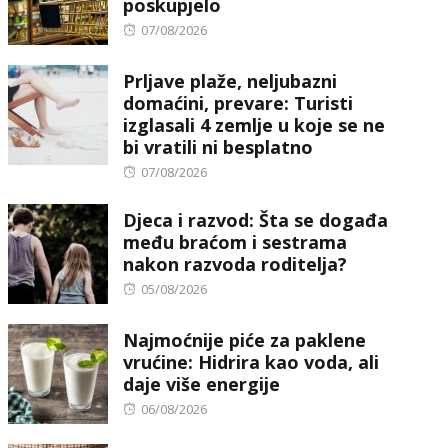
poskupjelo
Posted
07/08/2026
on
Prljave plaže, neljubazni
domaćini, prevare: Turisti
izglasali 4 zemlje u koje se ne
bi vratili ni besplatno
Posted
07/08/2026
on
Djeca i razvod: Šta se događa
među braćom i sestrama
nakon razvoda roditelja?
Posted
05/08/2026
on
Najmoćnije piće za paklene
vrućine: Hidrira kao voda, ali
daje više energije
Posted
06/08/2026
on