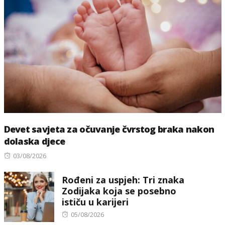
Devet savjeta za očuvanje čvrstog braka nakon
dolaska djece
Posted
03/08/2026
on
Rođeni za uspjeh: Tri znaka
Zodijaka koja se posebno
ističu u karijeri
Posted
05/08/2026