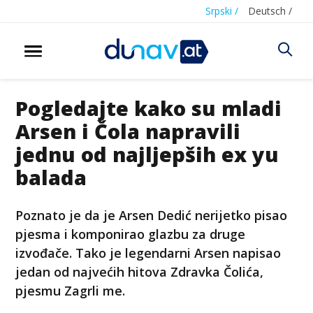
Srpski /
Deutsch /
Pogledajte kako su mladi
Arsen i Čola napravili
jednu od najljepših ex yu
balada
Poznato je da je Arsen Dedić nerijetko pisao
pjesma i komponirao glazbu za druge
izvođače. Tako je legendarni Arsen napisao
jedan od najvećih hitova Zdravka Čolića,
pjesmu Zagrli me.