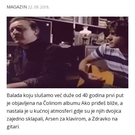
MAGAZIN
22. 09. 2018.
Balada koju slušamo već duže od 40 godina prvi put
je objavljena na Čolinom albumu Ako priđeš bliže, a
nastala je u kućnoj atmosferi gdje su je njih dvojica
zajedno sklapali, Arsen za klavirom, a Zdravko na
gitari.