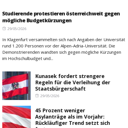
Studierende protestieren österreichweit gegen
mögliche Budgetkürzungen
Posted
29/05/2026
on
In Klagenfurt versammelten sich nach Angaben der Universität
rund 1.200 Personen vor der Alpen-Adria-Universität. Die
Demonstrierenden wandten sich gegen mögliche Kürzungen
im Hochschulbudget und...
Kunasek fordert strengere
Regeln für die Verleihung der
Staatsbürgerschaft
Posted
29/05/2026
on
45 Prozent weniger
Asylanträge als im Vorjahr:
Rückläufiger Trend setzt sich