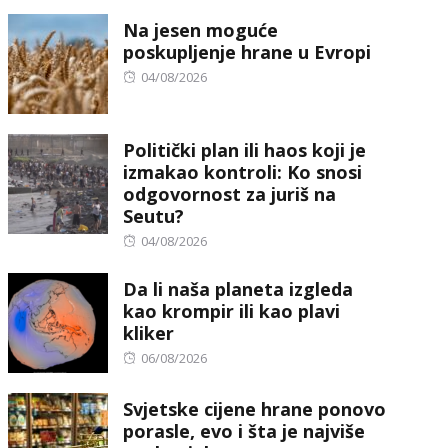
on
Na jesen moguće
poskupljenje hrane u Evropi
Posted
04/08/2026
on
Politički plan ili haos koji je
izmakao kontroli: Ko snosi
odgovornost za juriš na
Seutu?
Posted
04/08/2026
on
Da li naša planeta izgleda
kao krompir ili kao plavi
kliker
Posted
06/08/2026
on
Svjetske cijene hrane ponovo
porasle, evo i šta je najviše