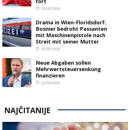
fort
Posted
25/05/2026
on
Drama in Wien-Floridsdorf:
Bosnier bedroht Passanten
mit Maschinenpistole nach
Streit mit seiner Mutter
Posted
25/05/2026
on
Neue Abgaben sollen
Mehrwertsteuersenkung
finanzieren
Posted
22/04/2026
on
NAJČITANIJE