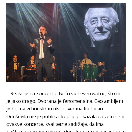
– Reakcije na koncert u Beču su neverovatne, što mi
je jako drago. Dvorana je fenomenalna. Ceo ambijent
je bio na vrhunskom nivou, veoma kulturan.
Oduševila me je publika, koja je pokazala da voli i ceni
ovakve koncerte, kvalitetne sadržaje, da ima
poštovanje prema muzičarima, kao i prema mestu na