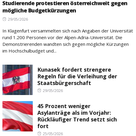
Studierende protestieren österreichweit gegen
mögliche Budgetkürzungen
Posted
29/05/2026
on
In Klagenfurt versammelten sich nach Angaben der Universität
rund 1.200 Personen vor der Alpen-Adria-Universität. Die
Demonstrierenden wandten sich gegen mögliche Kürzungen
im Hochschulbudget und...
Kunasek fordert strengere
Regeln für die Verleihung der
Staatsbürgerschaft
Posted
29/05/2026
on
45 Prozent weniger
Asylanträge als im Vorjahr:
Rückläufiger Trend setzt sich
fort
Posted
25/05/2026