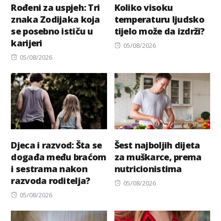
Rođeni za uspjeh: Tri
Koliko visoku
znaka Zodijaka koja
temperaturu ljudsko
se posebno ističu u
tijelo može da izdrži?
karijeri
Posted
05/08/2026
Posted
on
05/08/2026
on
Djeca i razvod: Šta se
Šest najboljih dijeta
događa među braćom
za muškarce, prema
i sestrama nakon
nutricionistima
razvoda roditelja?
Posted
05/08/2026
Posted
on
05/08/2026
on