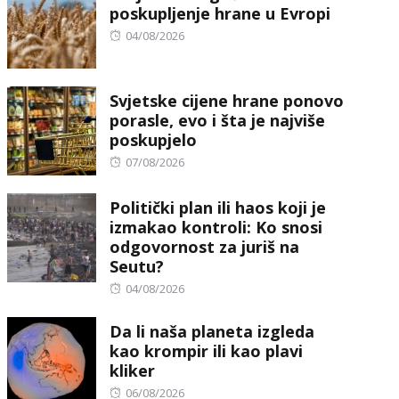
poskupljenje hrane u Evropi
Posted
04/08/2026
on
Svjetske cijene hrane ponovo
porasle, evo i šta je najviše
poskupjelo
Posted
07/08/2026
on
Politički plan ili haos koji je
izmakao kontroli: Ko snosi
odgovornost za juriš na
Seutu?
Posted
04/08/2026
on
Da li naša planeta izgleda
kao krompir ili kao plavi
kliker
Posted
06/08/2026