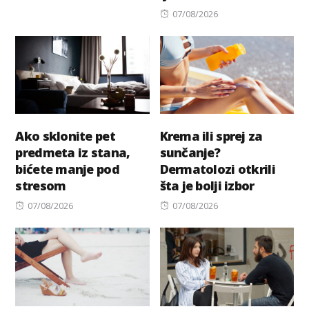
Posted
07/08/2026
on
Ako sklonite pet
Krema ili sprej za
predmeta iz stana,
sunčanje?
bićete manje pod
Dermatolozi otkrili
stresom
šta je bolji izbor
Posted
Posted
07/08/2026
07/08/2026
on
on