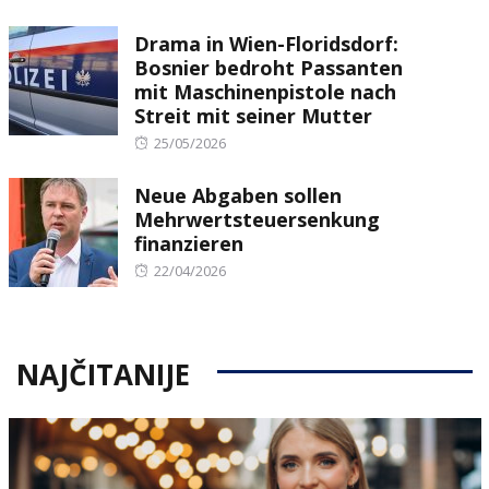
on
Drama in Wien-Floridsdorf:
Bosnier bedroht Passanten
mit Maschinenpistole nach
Streit mit seiner Mutter
Posted
25/05/2026
on
Neue Abgaben sollen
Mehrwertsteuersenkung
finanzieren
Posted
22/04/2026
on
NAJČITANIJE