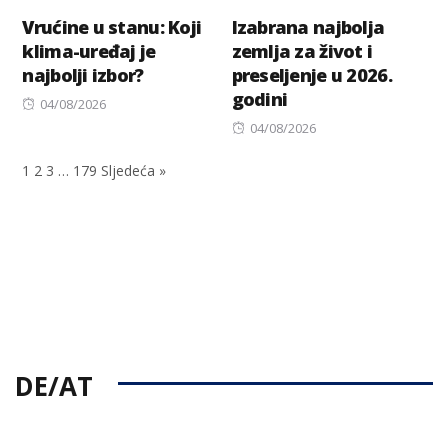
Vrućine u stanu: Koji
Izabrana najbolja
klima-uređaj je
zemlja za život i
najbolji izbor?
preseljenje u 2026.
godini
Posted
04/08/2026
on
Posted
04/08/2026
on
1
2
3
…
179
Sljedeća »
DE/AT