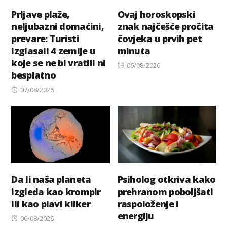
Prljave plaže,
Ovaj horoskopski
neljubazni domaćini,
znak najčešće pročita
prevare: Turisti
čovjeka u prvih pet
izglasali 4 zemlje u
minuta
koje se ne bi vratili ni
Posted
06/08/2026
besplatno
on
Posted
07/08/2026
on
Da li naša planeta
Psiholog otkriva kako
izgleda kao krompir
prehranom poboljšati
ili kao plavi kliker
raspoloženje i
energiju
Posted
06/08/2026