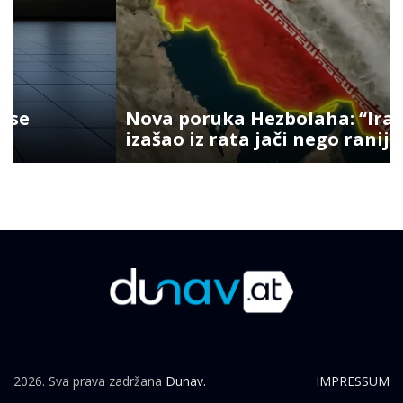
Nova poruka Hezbolaha: “Iran je
izašao iz rata jači nego ranije”
2026. Sva prava zadržana
Dunav.
IMPRESSUM