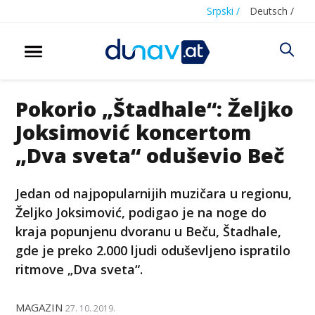
Srpski /
Deutsch /
Pokorio „Štadhale“: Željko
Joksimović koncertom
„Dva sveta“ oduševio Beč
Jedan od najpopularnijih muzičara u regionu,
Željko Joksimović, podigao je na noge do
kraja popunjenu dvoranu u Beču, Štadhale,
gde je preko 2.000 ljudi oduševljeno ispratilo
ritmove „Dva sveta“.
MAGAZIN
27. 10. 2019.