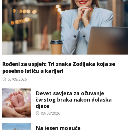
Rođeni za uspjeh: Tri znaka Zodijaka koja se
posebno ističu u karijeri
Posted
05/08/2026
on
Devet savjeta za očuvanje
čvrstog braka nakon dolaska
djece
Posted
03/08/2026
on
Na jesen moguće