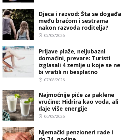
on
Djeca i razvod: Šta se događa
među braćom i sestrama
nakon razvoda roditelja?
Posted
05/08/2026
on
Prljave plaže, neljubazni
domaćini, prevare: Turisti
izglasali 4 zemlje u koje se ne
bi vratili ni besplatno
Posted
07/08/2026
on
Najmoćnije piće za paklene
vrućine: Hidrira kao voda, ali
daje više energije
Posted
06/08/2026
on
Njemački penzioneri rade i
do 74. godine