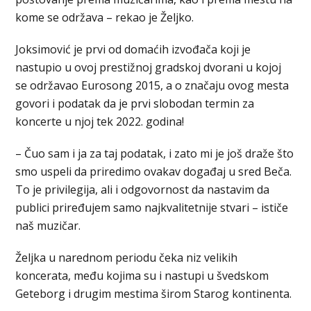
kome se održava – rekao je Željko.
Joksimović je prvi od domaćih izvođača koji je
nastupio u ovoj prestižnoj gradskoj dvorani u kojoj
se održavao Eurosong 2015, a o značaju ovog mesta
govori i podatak da je prvi slobodan termin za
koncerte u njoj tek 2022. godina!
– Čuo sam i ja za taj podatak, i zato mi je još draže što
smo uspeli da priredimo ovakav događaj u sred Beča.
To je privilegija, ali i odgovornost da nastavim da
publici priređujem samo najkvalitetnije stvari – ističe
naš muzičar.
Željka u narednom periodu čeka niz velikih
koncerata, među kojima su i nastupi u švedskom
Geteborg i drugim mestima širom Starog kontinenta.