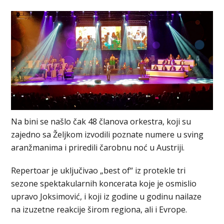
Na bini se našlo čak 48 članova orkestra, koji su
zajedno sa Željkom izvodili poznate numere u sving
aranžmanima i priredili čarobnu noć u Austriji.
Repertoar je uključivao „best of“ iz protekle tri
sezone spektakularnih koncerata koje je osmislio
upravo Joksimović, i koji iz godine u godinu nailaze
na izuzetne reakcije širom regiona, ali i Evrope.