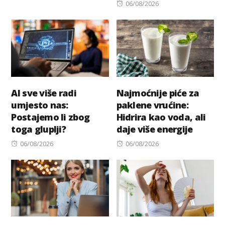
on
Posted
06/08/2026
on
AI sve više radi
Najmoćnije piće za
umjesto nas:
paklene vrućine:
Postajemo li zbog
Hidrira kao voda, ali
toga gluplji?
daje više energije
Posted
Posted
06/08/2026
06/08/2026
on
on