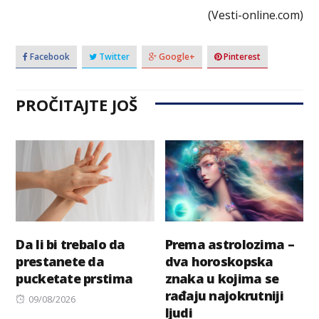
(Vesti-online.com)
Facebook
Twitter
Google+
Pinterest
PROČITAJTE JOŠ
Da li bi trebalo da
Prema astrolozima –
prestanete da
dva horoskopska
pucketate prstima
znaka u kojima se
rađaju najokrutniji
Posted
09/08/2026
ljudi
on