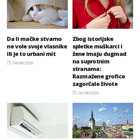
Da li mačke stvarno
Zbog istorijske
ne vole svoje vlasnike
spletke muškarci i
ili je to urbani mit
žene imaju dugmad
na suprotnim
Posted
04/08/2026
stranama:
on
Razmažene grofice
zagorčale živote
Posted
04/08/2026
on