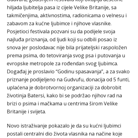
hiljada ljubitelja pasa iz cijele Velike Britanije, sa
takmičenjima, aktivnostima, radionicama o velnesu i
zabavom za kućne ljubimce i njihove vlasnike.
Posjetioci festivala pozvani su da podijele svoja
najluđa priznanja, od ljudi koji su odbili posao iz
snova jer poslodavac nije bila prijateljski raspoložen
prema psima, do tetoviranja svog psa i putovanja u
evropske metropole za rođendan svog ljubimca.
Događaj je proslavio “Godinu spasavanja”, a za svako
priznanje podijeljeno na Gudvufu, donacija od 5 funti,
uplaćena je dobrotvornoj organizaciji za dobrobit
životinja Batersi, kako bi se podržao njihov rad na
brizi o psima i mačkama u centrima širom Velike
Britanije i svijeta.
Novo istraživanje pokazalo je da su kućni ljubimci
postali centralni dio života vlasnika na načine koje