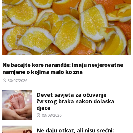
Ne bacajte kore narandže: Imaju nevjerovatne
namjene o kojima malo ko zna
Posted
30/07/2026
on
Devet savjeta za očuvanje
čvrstog braka nakon dolaska
djece
Posted
03/08/2026
on
Ne daju otkaz, ali nisu srećni: