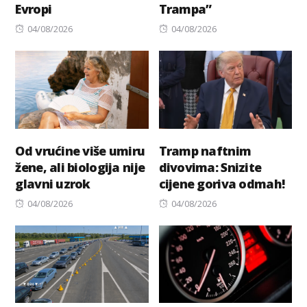
Evropi
Trampa”
Posted
Posted
04/08/2026
04/08/2026
on
on
Od vrućine više umiru
Tramp naftnim
žene, ali biologija nije
divovima: Snizite
glavni uzrok
cijene goriva odmah!
Posted
Posted
04/08/2026
04/08/2026
on
on