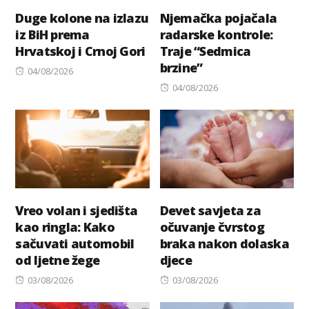
Duge kolone na izlazu
Njemačka pojačala
iz BiH prema
radarske kontrole:
Hrvatskoj i Crnoj Gori
Traje “Sedmica
brzine”
Posted
04/08/2026
on
Posted
04/08/2026
on
Vreo volan i sjedišta
Devet savjeta za
kao ringla: Kako
očuvanje čvrstog
sačuvati automobil
braka nakon dolaska
od ljetne žege
djece
Posted
Posted
03/08/2026
03/08/2026
on
on