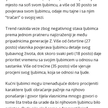
mjesto na sofi svom ljubimcu, a više od 30 posto se
povjerava svom ljubimcu, odaje mu tajne i sa njim
“tračari” o svojoj vezi.
Trend raskida veze zbog negativnog stava ljubimca
prema jednom pratneru najizraženiji je među
pripadnicima generacije Z. Više od četvrtine (27
posto) vlasnika povjerava ljubimcu detalje svog
ljubavnog života, dok skoro svaki peti (18 posto) daje
prioritet vremenu sa svojim ljubimcem u odnosu na
sastanke. Više od trećine (35 posto) više vjeruje
procjeni svog ljubimca, koja se odnosi na ljude.
Kućni ljubimci mogu iznenađujuće dobro procijeniti
karaktere ljudi: obraćanje pažnje na njihovo
ponašanje i govor tijela vlasnicima mnogo govori o
tome šta treba da urade da bi njihovom ljubimcu bilo