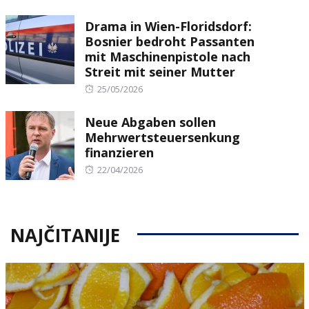
on
Drama in Wien-Floridsdorf:
Bosnier bedroht Passanten
mit Maschinenpistole nach
Streit mit seiner Mutter
Posted
25/05/2026
on
Neue Abgaben sollen
Mehrwertsteuersenkung
finanzieren
Posted
22/04/2026
on
NAJČITANIJE