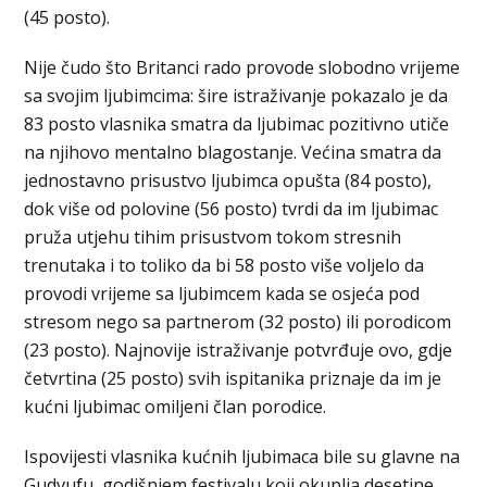
(45 posto).
Nije čudo što Britanci rado provode slobodno vrijeme
sa svojim ljubimcima: šire istraživanje pokazalo je da
83 posto vlasnika smatra da ljubimac pozitivno utiče
na njihovo mentalno blagostanje. Većina smatra da
jednostavno prisustvo ljubimca opušta (84 posto),
dok više od polovine (56 posto) tvrdi da im ljubimac
pruža utjehu tihim prisustvom tokom stresnih
trenutaka i to toliko da bi 58 posto više voljelo da
provodi vrijeme sa ljubimcem kada se osjeća pod
stresom nego sa partnerom (32 posto) ili porodicom
(23 posto). Najnovije istraživanje potvrđuje ovo, gdje
četvrtina (25 posto) svih ispitanika priznaje da im je
kućni ljubimac omiljeni član porodice.
Ispovijesti vlasnika kućnih ljubimaca bile su glavne na
Gudvufu, godišnjem festivalu koji okuplja desetine