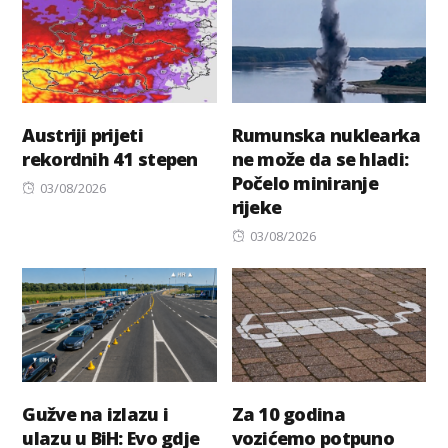
Austriji prijeti
Rumunska nuklearka
rekordnih 41 stepen
ne može da se hladi:
Počelo miniranje
Posted
03/08/2026
rijeke
on
Posted
03/08/2026
on
Gužve na izlazu i
Za 10 godina
ulazu u BiH: Evo gdje
vozićemo potpuno