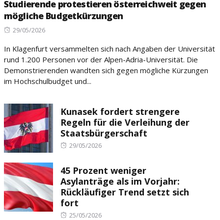
Studierende protestieren österreichweit gegen
mögliche Budgetkürzungen
Posted
29/05/2026
on
In Klagenfurt versammelten sich nach Angaben der Universität
rund 1.200 Personen vor der Alpen-Adria-Universität. Die
Demonstrierenden wandten sich gegen mögliche Kürzungen
im Hochschulbudget und...
Kunasek fordert strengere
Regeln für die Verleihung der
Staatsbürgerschaft
Posted
29/05/2026
on
45 Prozent weniger
Asylanträge als im Vorjahr:
Rückläufiger Trend setzt sich
fort
Posted
25/05/2026