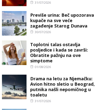
Posted
31/07/2026
on
Previše urina: Beč upozorava
kupače na sve veće
zagađenje Starog Dunava
Posted
30/07/2026
on
Toplotni talas ostavlja
posljedice i kada se završi:
Obratite pažnju na ove
simptome
Posted
01/08/2026
on
Drama na letu za Njemačku:
Avion hitno sletio u Beograd,
putnika našli nepomičnog u
toaletu
Posted
31/07/2026
on