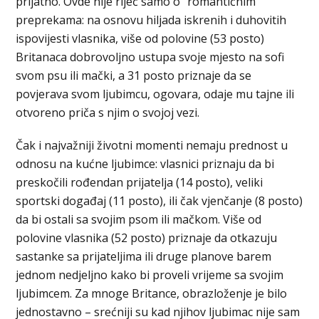
prijatno. Ovde nije riječ samo o “romantičnim”
preprekama: na osnovu hiljada iskrenih i duhovitih
ispovijesti vlasnika, više od polovine (53 posto)
Britanaca dobrovoljno ustupa svoje mjesto na sofi
svom psu ili mački, a 31 posto priznaje da se
povjerava svom ljubimcu, ogovara, odaje mu tajne ili
otvoreno priča s njim o svojoj vezi.
Čak i najvažniji životni momenti nemaju prednost u
odnosu na kućne ljubimce: vlasnici priznaju da bi
preskočili rođendan prijatelja (14 posto), veliki
sportski događaj (11 posto), ili čak vjenčanje (8 posto)
da bi ostali sa svojim psom ili mačkom. Više od
polovine vlasnika (52 posto) priznaje da otkazuju
sastanke sa prijateljima ili druge planove barem
jednom nedjeljno kako bi proveli vrijeme sa svojim
ljubimcem. Za mnoge Britance, obrazloženje je bilo
jednostavno – srećniji su kad njihov ljubimac nije sam