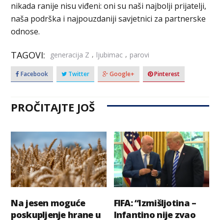
nikada ranije nisu viđeni: oni su naši najbolji prijatelji,
naša podrška i najpouzdaniji savjetnici za partnerske
odnose.
TAGOVI:
,
,
generacija Z
ljubimac
parovi
Facebook
Twitter
Google+
Pinterest
PROČITAJTE JOŠ
Na jesen moguće
FIFA: “Izmišljotina –
poskupljenje hrane u
Infantino nije zvao