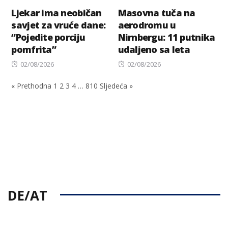
Ljekar ima neobičan
Masovna tuča na
savjet za vruće dane:
aerodromu u
“Pojedite porciju
Nirnbergu: 11 putnika
pomfrita”
udaljeno sa leta
Posted
Posted
02/08/2026
02/08/2026
on
on
« Prethodna
1
2
3
4
…
810
Sljedeća »
DE/AT