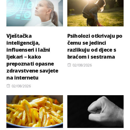
Vještačka
Psiholozi otkrivaju po
inteligencija,
čemu se jedinci
influenseri i lažni
razlikuju od djece s
ljekari – kako
braćom i sestrama
prepoznati opasne
Posted
02/08/2026
zdravstvene savjete
on
na internetu
Posted
02/08/2026
on