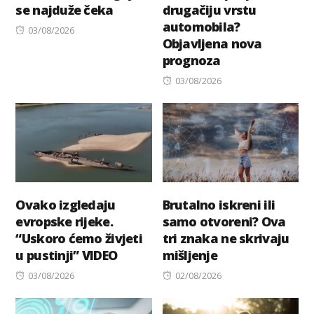
se najduže čeka
drugačiju vrstu
automobila?
Posted
03/08/2026
Objavljena nova
on
prognoza
Posted
03/08/2026
on
Ovako izgledaju
Brutalno iskreni ili
evropske rijeke.
samo otvoreni? Ova
“Uskoro ćemo živjeti
tri znaka ne skrivaju
u pustinji” VIDEO
mišljenje
Posted
Posted
03/08/2026
02/08/2026
on
on