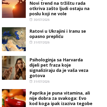
Novi trend na tržištu rada
otkriva zašto ljudi ostaju na
poslu koji ne vole
Posted
30/07/2026
on
Ratovi u Ukrajini i Iranu se
opasno prepliću
Posted
31/07/2026
on
Psihologinja sa Harvarda
dijeli pet fraza koje
signaliziraju da je vaša veza
gotova
Posted
31/07/2026
on
Paprika je puna vitamina, ali
nije dobra za svakoga: Evo
kod koga ipak izaziva tegobe