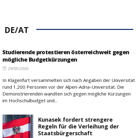
DE/AT
Studierende protestieren österreichweit gegen
mögliche Budgetkürzungen
Posted
29/05/2026
on
In Klagenfurt versammelten sich nach Angaben der Universität
rund 1.200 Personen vor der Alpen-Adria-Universität. Die
Demonstrierenden wandten sich gegen mögliche Kürzungen
im Hochschulbudget und...
Kunasek fordert strengere
Regeln für die Verleihung der
Staatsbürgerschaft