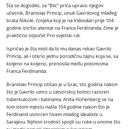
Šta se dogodilo, za “Blic” priča upravo njegov
učesnik, Branislav Princip, unuk Gavrilovog mlađeg
brata Nikole, čovjeka koji je na Vidovdan prije 104
godine izvršio atentat na Franca Ferdinanda, čime je
praktično otpočet Prvi svjetski rat.
Ispričao je šta misli da bi mu danas rekao Gavrilo
Princip, ali i otkrio jednu porodičnu tajnu koja se, sa
koljeno na koljeno, prenosila među potomcima
Franca Ferdinanda.
Branislav Princip otišao je u Grac, sto godina nakon
što je Gavrilo umro u zatvorskoj bolnici razoren
tuberkulozom i batinama. Anita Hohenberg se na
tom istom mjestu našla 104 godine nakon što je
Ferdinand usmrćen hicem mladog idealiste u
Sarajevu. Njihovi srodnici spojili su ruke u onome što