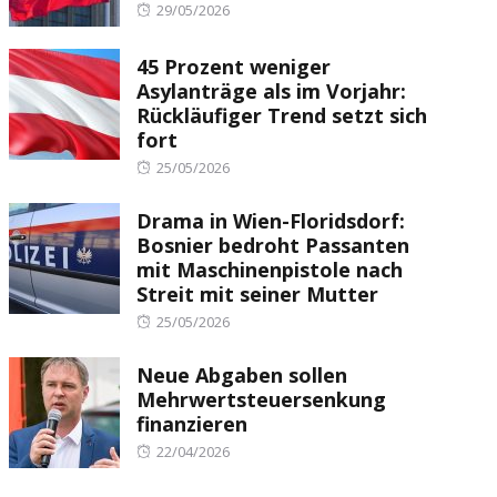
Posted
29/05/2026
on
45 Prozent weniger
Asylanträge als im Vorjahr:
Rückläufiger Trend setzt sich
fort
Posted
25/05/2026
on
Drama in Wien-Floridsdorf:
Bosnier bedroht Passanten
mit Maschinenpistole nach
Streit mit seiner Mutter
Posted
25/05/2026
on
Neue Abgaben sollen
Mehrwertsteuersenkung
finanzieren
Posted
22/04/2026
on