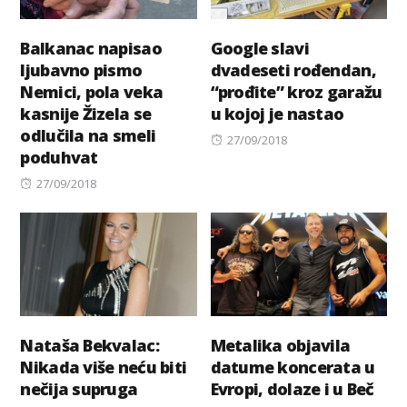
Balkanac napisao
Google slavi
ljubavno pismo
dvadeseti rođendan,
Nemici, pola veka
“prođite” kroz garažu
kasnije Žizela se
u kojoj je nastao
odlučila na smeli
Posted
27/09/2018
poduhvat
on
Posted
27/09/2018
on
Nataša Bekvalac:
Metalika objavila
Nikada više neću biti
datume koncerata u
nečija supruga
Evropi, dolaze i u Beč