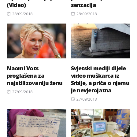
(Video)
senzacija
Posted
Posted
28/09/2018
28/09/2018
on
on
Naomi Vots
Svjetski mediji dijele
proglašena za
video muškarca iz
najstilizovaniju ženu
Srbije, a priča o njemu
je nevjerojatna
Posted
27/09/2018
on
Posted
27/09/2018
on