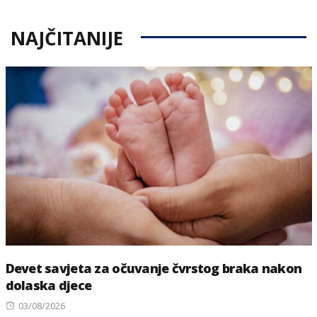
NAJČITANIJE
Devet savjeta za očuvanje čvrstog braka nakon
dolaska djece
Posted
03/08/2026