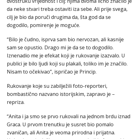
dvostruku vrijednost i cilj: njima dvoma lično značilo je
da neke stvari treba ostaviti iza sebe. Ali prije svega,
cilj je bio da poruči drugima da, šta god da se
dogodilo, pomirenje je moguće.
“Bilo je čudno, isprva sam bio nervozan, ali kasnije
sam se opustio. Drago mi je da se to dogodilo.
Iznenadio me je efekat koji je rukovanje izazvalo. U
publici je bilo ljudi koji su plakali, toliko im je značilo.
Nisam to očekivao”, ispričao je Princip.
Rukovanje koje su zabilježili foto-reporteri,
bombastično nazvano istorijskim, zapravo je –
repriza.
“Anita i ja smo se prvo rukovali na jednom brdu iznad
Graca. U prvom trenutku je susret bio pomalo
zvaničan, ali Anita je veoma prirodna i prijatna.