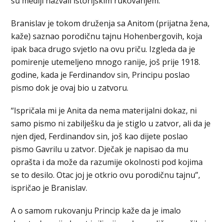
su mediji nazvali istorijskim rukovanjem.
Branislav je tokom druženja sa Anitom (prijatna žena,
kaže) saznao porodičnu tajnu Hohenbergovih, koja
ipak baca drugo svjetlo na ovu priču. Izgleda da je
pomirenje utemeljeno mnogo ranije, još prije 1918.
godine, kada je Ferdinandov sin, Principu poslao
pismo dok je ovaj bio u zatvoru.
“Ispričala mi je Anita da nema materijalni dokaz, ni
samo pismo ni zabilješku da je stiglo u zatvor, ali da je
njen djed, Ferdinandov sin, još kao dijete poslao
pismo Gavrilu u zatvor. Dječak je napisao da mu
oprašta i da može da razumije okolnosti pod kojima
se to desilo. Otac joj je otkrio ovu porodičnu tajnu”,
ispričao je Branislav.
A o samom rukovanju Princip kaže da je imalo