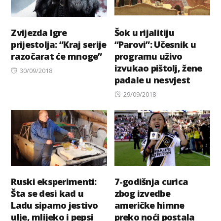
Zvijezda Igre
Šok u rijalitiju
prijestolja: “Kraj serije
“Parovi”: Učesnik u
razočarat će mnoge”
programu uživo
izvukao pištolj, žene
Posted
30/09/2018
padale u nesvjest
on
Posted
29/09/2018
on
Ruski eksperimenti:
7-godišnja curica
Šta se desi kad u
zbog izvedbe
Ladu sipamo jestivo
američke himne
ulje, mlijeko i pepsi
preko noći postala