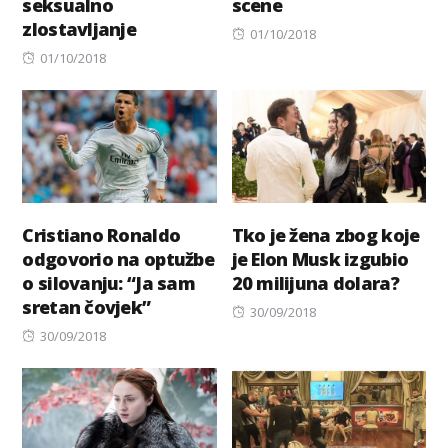
seksualno
scene
zlostavljanje
Posted
01/10/2018
Posted
on
01/10/2018
on
Cristiano Ronaldo
Tko je žena zbog koje
odgovorio na optužbe
je Elon Musk izgubio
o silovanju: “Ja sam
20 milijuna dolara?
sretan čovjek”
Posted
30/09/2018
Posted
on
30/09/2018
on