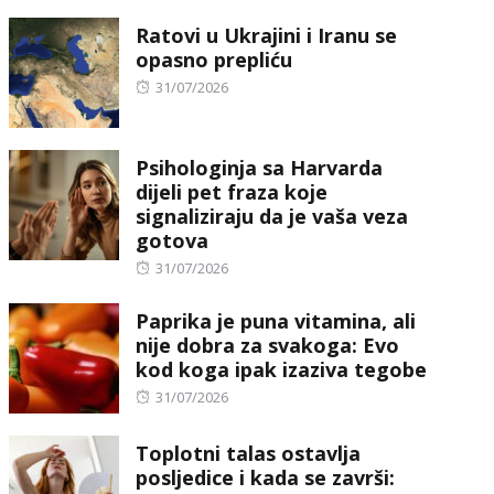
on
Ratovi u Ukrajini i Iranu se
opasno prepliću
Posted
31/07/2026
on
Psihologinja sa Harvarda
dijeli pet fraza koje
signaliziraju da je vaša veza
gotova
Posted
31/07/2026
on
Paprika je puna vitamina, ali
nije dobra za svakoga: Evo
kod koga ipak izaziva tegobe
Posted
31/07/2026
on
Toplotni talas ostavlja
posljedice i kada se završi: