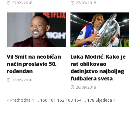
Posted
Posted
27/09/2018
27/09/2018
on
on
Vil Smit na neobičan
Luka Modrić: Kako je
način proslavio 50.
rat oblikovao
rođendan
detinjstvo najboljeg
fudbalera sveta
Posted
26/09/2018
on
Posted
26/09/2018
on
« Prethodna
1
…
160
161
162
163
164
…
178
Sljedeća »