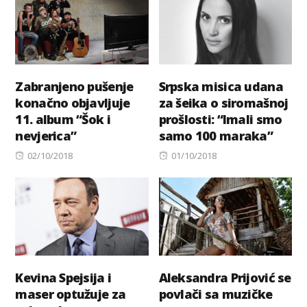
Zabranjeno pušenje
Srpska misica udana
konačno objavljuje
za šeika o siromašnoj
11. album “Šok i
prošlosti: “Imali smo
nevjerica”
samo 100 maraka”
Posted
Posted
02/10/2018
01/10/2018
on
on
Kevina Spejsija i
Aleksandra Prijović se
maser optužuje za
povlači sa muzičke