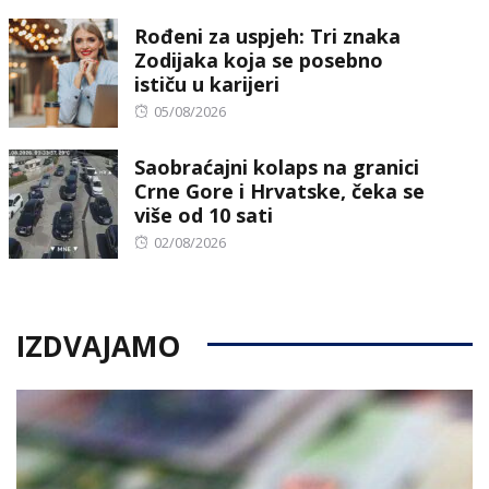
on
Rođeni za uspjeh: Tri znaka
Zodijaka koja se posebno
ističu u karijeri
Posted
05/08/2026
on
Saobraćajni kolaps na granici
Crne Gore i Hrvatske, čeka se
više od 10 sati
Posted
02/08/2026
on
IZDVAJAMO