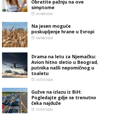
Obratite pažnju na ove
simptome
Posted
01/08/2026
on
Na jesen moguće
poskupljenje hrane u Evropi
Posted
04/08/2026
on
Drama na letu za Njemačku:
Avion hitno sletio u Beograd,
putnika našli nepomičnog u
toaletu
Posted
31/07/2026
on
Gužve na izlazu iz BiH:
Pogledajte gdje se trenutno
čeka najduže
Posted
31/07/2026