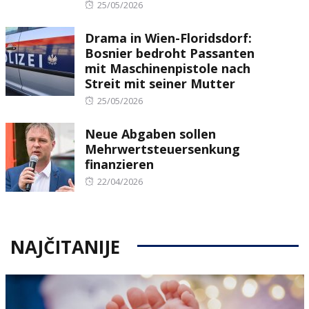
Posted
25/05/2026
on
Drama in Wien-Floridsdorf:
Bosnier bedroht Passanten
mit Maschinenpistole nach
Streit mit seiner Mutter
Posted
25/05/2026
on
Neue Abgaben sollen
Mehrwertsteuersenkung
finanzieren
Posted
22/04/2026
on
NAJČITANIJE