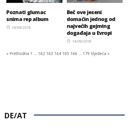
Poznati glumac
Beč ove jeseni
snima rep album
domaćin jednog od
najvećih gejming
Posted
14/09/2018
događaja u Evropi
on
Posted
14/09/2018
on
« Prethodna
1
…
162
163
164
165
166
…
179
Sljedeća »
DE/AT