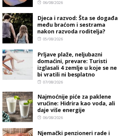
Posted
06/08/2026
on
Djeca i razvod: Šta se događa
među braćom i sestrama
nakon razvoda roditelja?
Posted
05/08/2026
on
Prljave plaže, neljubazni
domaćini, prevare: Turisti
izglasali 4 zemlje u koje se ne
bi vratili ni besplatno
Posted
07/08/2026
on
Najmoćnije piće za paklene
vrućine: Hidrira kao voda, ali
daje više energije
Posted
06/08/2026
on
Njemački penzioneri rade i