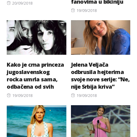
fanovima u bikiniju
Posted
20/09/2018
on
Posted
19/09/2018
on
Kako je crna princeza
Jelena Veljača
jugoslavenskog
odbrusila hejterima
rocka umrla sama,
svoje nove serije: “Ne,
odbačena od svih
nije Srbija kriva”
Posted
Posted
19/09/2018
19/09/2018
on
on