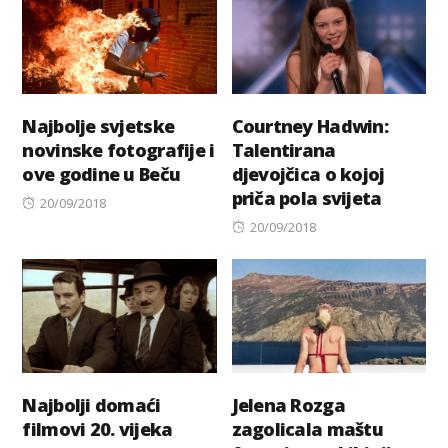
Najbolje svjetske
Courtney Hadwin:
novinske fotografije i
Talentirana
ove godine u Beču
djevojčica o kojoj
priča pola svijeta
Posted
20/09/2018
on
Posted
20/09/2018
on
Najbolji domaći
Jelena Rozga
filmovi 20. vijeka
zagolicala maštu