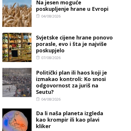
Na jesen moguće
poskupljenje hrane u Evropi
Posted
04/08/2026
on
Svjetske cijene hrane ponovo
porasle, evo i šta je najviše
poskupjelo
Posted
07/08/2026
on
Politički plan ili haos koji je
izmakao kontroli: Ko snosi
odgovornost za juriš na
Seutu?
Posted
04/08/2026
on
Da li naša planeta izgleda
kao krompir ili kao plavi
kliker