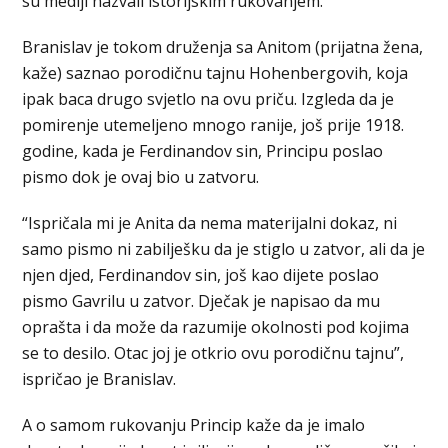
su mediji nazvali istorijskim rukovanjem.
Branislav je tokom druženja sa Anitom (prijatna žena,
kaže) saznao porodičnu tajnu Hohenbergovih, koja
ipak baca drugo svjetlo na ovu priču. Izgleda da je
pomirenje utemeljeno mnogo ranije, još prije 1918.
godine, kada je Ferdinandov sin, Principu poslao
pismo dok je ovaj bio u zatvoru.
“Ispričala mi je Anita da nema materijalni dokaz, ni
samo pismo ni zabilješku da je stiglo u zatvor, ali da je
njen djed, Ferdinandov sin, još kao dijete poslao
pismo Gavrilu u zatvor. Dječak je napisao da mu
oprašta i da može da razumije okolnosti pod kojima
se to desilo. Otac joj je otkrio ovu porodičnu tajnu”,
ispričao je Branislav.
A o samom rukovanju Princip kaže da je imalo