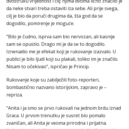
dvostruku vrijednost i cilj: njima dvoma lično značilo je
da neke stvari treba ostaviti iza sebe. Ali prije svega,
cilj je bio da poruči drugima da, šta god da se
dogodilo, pomirenje je moguće.
“Bilo je čudno, isprva sam bio nervozan, ali kasnije
sam se opustio. Drago mi je da se to dogodilo.
Iznenadio me je efekat koji je rukovanje izazvalo. U
publici je bilo ljudi koji su plakali, toliko im je značilo.
Nisam to očekivao”, ispričao je Princip.
Rukovanje koje su zabilježili foto-reporteri,
bombastično nazvano istorijskim, zapravo je –
repriza.
“Anita i ja smo se prvo rukovali na jednom brdu iznad
Graca. U prvom trenutku je susret bio pomalo
zvaničan, ali Anita je veoma prirodna i prijatna.