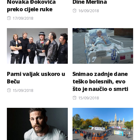
Novaka Đokovića
Dine Merlina
preko cijele ruke
Posted
16/09/2018
Posted
on
17/09/2018
on
Parni valjak uskoro u
Snimao zadnje dane
Beču
teško bolesnih, evo
što je naučio o smrti
Posted
15/09/2018
on
Posted
15/09/2018
on