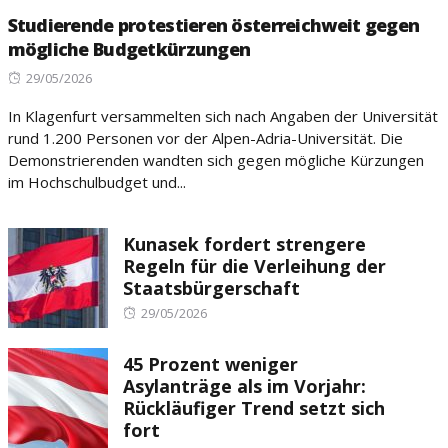
Studierende protestieren österreichweit gegen
mögliche Budgetkürzungen
Posted
29/05/2026
on
In Klagenfurt versammelten sich nach Angaben der Universität
rund 1.200 Personen vor der Alpen-Adria-Universität. Die
Demonstrierenden wandten sich gegen mögliche Kürzungen
im Hochschulbudget und...
Kunasek fordert strengere
Regeln für die Verleihung der
Staatsbürgerschaft
Posted
29/05/2026
on
45 Prozent weniger
Asylanträge als im Vorjahr:
Rückläufiger Trend setzt sich
fort