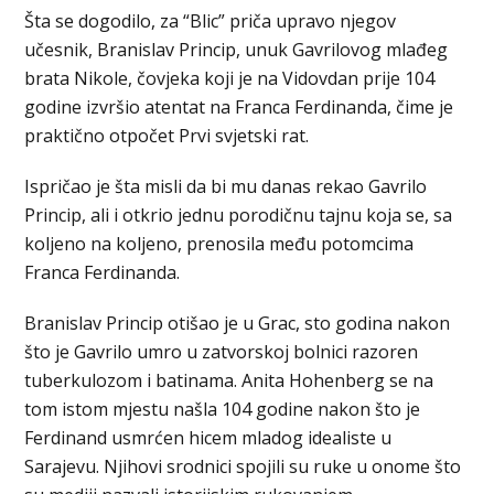
Šta se dogodilo, za “Blic” priča upravo njegov
učesnik, Branislav Princip, unuk Gavrilovog mlađeg
brata Nikole, čovjeka koji je na Vidovdan prije 104
godine izvršio atentat na Franca Ferdinanda, čime je
praktično otpočet Prvi svjetski rat.
Ispričao je šta misli da bi mu danas rekao Gavrilo
Princip, ali i otkrio jednu porodičnu tajnu koja se, sa
koljeno na koljeno, prenosila među potomcima
Franca Ferdinanda.
Branislav Princip otišao je u Grac, sto godina nakon
što je Gavrilo umro u zatvorskoj bolnici razoren
tuberkulozom i batinama. Anita Hohenberg se na
tom istom mjestu našla 104 godine nakon što je
Ferdinand usmrćen hicem mladog idealiste u
Sarajevu. Njihovi srodnici spojili su ruke u onome što