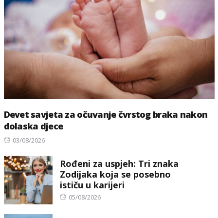
Devet savjeta za očuvanje čvrstog braka nakon
dolaska djece
Posted
03/08/2026
on
Rođeni za uspjeh: Tri znaka
Zodijaka koja se posebno
ističu u karijeri
Posted
05/08/2026
on