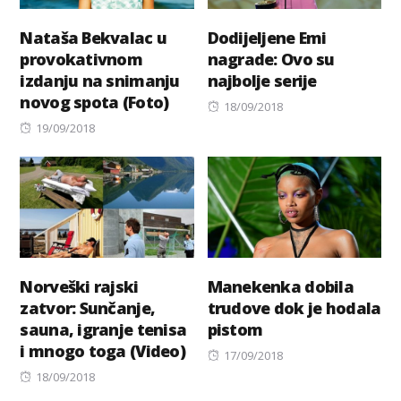
Nataša Bekvalac u
Dodijeljene Emi
provokativnom
nagrade: Ovo su
izdanju na snimanju
najbolje serije
novog spota (Foto)
Posted
18/09/2018
Posted
on
19/09/2018
on
Norveški rajski
Manekenka dobila
zatvor: Sunčanje,
trudove dok je hodala
sauna, igranje tenisa
pistom
i mnogo toga (Video)
Posted
17/09/2018
Posted
on
18/09/2018
on