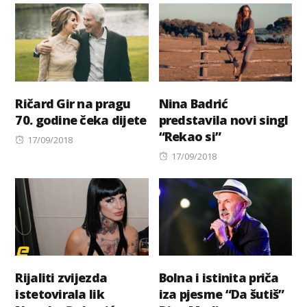
Ričard Gir na pragu
Nina Badrić
70. godine čeka dijete
predstavila novi singl
“Rekao si”
Posted
17/09/2018
on
Posted
17/09/2018
on
Rijaliti zvijezda
Bolna i istinita priča
istetovirala lik
iza pjesme “Da šutiš”