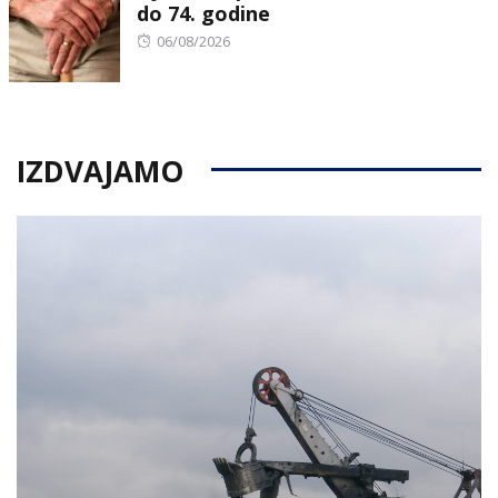
do 74. godine
Posted
06/08/2026
on
IZDVAJAMO