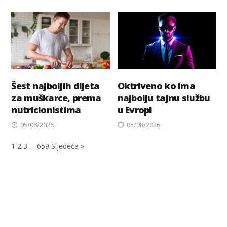
on
Šest najboljih dijeta
Oktriveno ko ima
za muškarce, prema
najbolju tajnu službu
nutricionistima
u Evropi
Posted
Posted
05/08/2026
05/08/2026
on
on
1
2
3
…
659
Sljedeća »