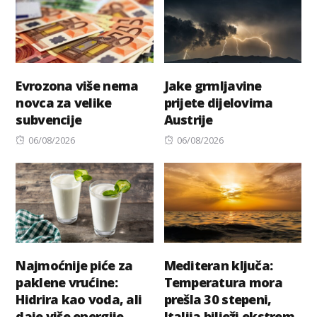
Evrozona više nema
Jake grmljavine
novca za velike
prijete dijelovima
subvencije
Austrije
Posted
Posted
06/08/2026
06/08/2026
on
on
Najmoćnije piće za
Mediteran ključa:
paklene vrućine:
Temperatura mora
Hidrira kao voda, ali
prešla 30 stepeni,
daje više energije
Italija bilježi ekstrem