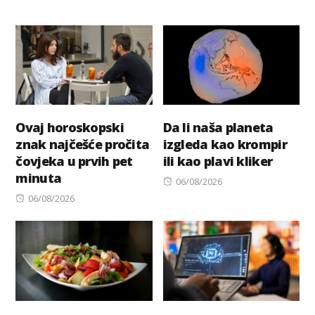
Ovaj horoskopski
Da li naša planeta
znak najčešće pročita
izgleda kao krompir
čovjeka u prvih pet
ili kao plavi kliker
minuta
Posted
06/08/2026
Posted
on
06/08/2026
on