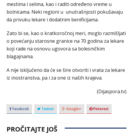
mestima i selima, kao i raditi određeno vreme u
bolnicama. Neki regioni u unutrašnjosti pokušavaju
da privuku lekare i dodatnim benificijama.
Zato bi se, kao o kratkoročnoj meri, moglo razmišljati
o povećanju starosne granice na 70 godina za lekare
koji rade na osnovu ugovora sa bolesničkim
blagajnama.
A nije isključeno da će se šire otvoriti i vrata za lekare
iz inostranstva, pa i za one iz naših krajeva.
(Dijaspora.tv)
Facebook
Twitter
Google+
Pinterest
PROČITAJTE JOŠ