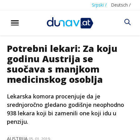
Srpski /
Deutsch /
Potrebni lekari: Za koju
godinu Austrija se
suočava s manjkom
medicinskog osoblja
Lekarska komora procenjuje da je
srednjoročno gledano godišnje neophodno
938 lekara koji bi zamenili one koji idu u
penziju.
AUSTRIJA
05. 01. 2019.