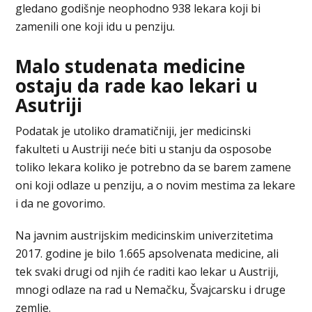
gledano godišnje neophodno 938 lekara koji bi
zamenili one koji idu u penziju.
Malo studenata medicine
ostaju da rade kao lekari u
Asutriji
Podatak je utoliko dramatičniji, jer medicinski
fakulteti u Austriji neće biti u stanju da osposobe
toliko lekara koliko je potrebno da se barem zamene
oni koji odlaze u penziju, a o novim mestima za lekare
i da ne govorimo.
Na javnim austrijskim medicinskim univerzitetima
2017. godine je bilo 1.665 apsolvenata medicine, ali
tek svaki drugi od njih će raditi kao lekar u Austriji,
mnogi odlaze na rad u Nemačku, Švajcarsku i druge
zemlje.