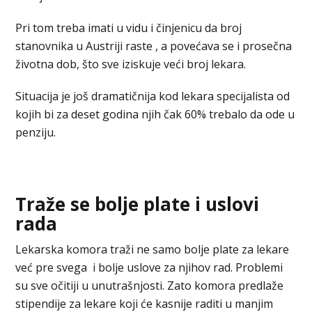
Pri tom treba imati u vidu i činjenicu da broj
stanovnika u Austriji raste , a povećava se i prosečna
životna dob, što sve iziskuje veći broj lekara.
Situacija je još dramatičnija kod lekara specijalista od
kojih bi za deset godina njih čak 60% trebalo da ode u
penziju.
Traže se bolje plate i uslovi
rada
Lekarska komora traži ne samo bolje plate za lekare
već pre svega i bolje uslove za njihov rad. Problemi
su sve očitiji u unutrašnjosti. Zato komora predlaže
stipendije za lekare koji će kasnije raditi u manjim