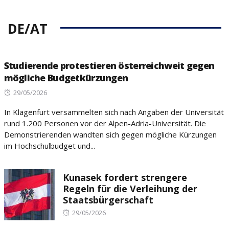
DE/AT
Studierende protestieren österreichweit gegen
mögliche Budgetkürzungen
Posted
29/05/2026
on
In Klagenfurt versammelten sich nach Angaben der Universität
rund 1.200 Personen vor der Alpen-Adria-Universität. Die
Demonstrierenden wandten sich gegen mögliche Kürzungen
im Hochschulbudget und...
Kunasek fordert strengere
Regeln für die Verleihung der
Staatsbürgerschaft
Posted
29/05/2026
on