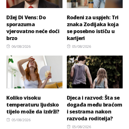
Džej Di Vens: Do
Rođeni za uspjeh: Tri
sporazuma
znaka Zodijaka koja
vjerovatno neće doći
se posebno ističu u
brzo
karijeri
Posted
Posted
06/08/2026
05/08/2026
on
on
Koliko visoku
Djeca i razvod: Šta se
temperaturu ljudsko
događa među braćom
tijelo može da izdrži?
i sestrama nakon
razvoda roditelja?
Posted
05/08/2026
on
Posted
05/08/2026