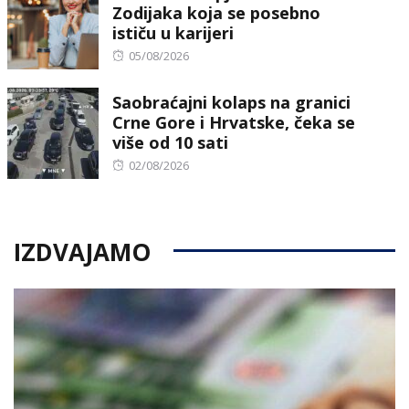
Zodijaka koja se posebno
ističu u karijeri
Posted
05/08/2026
on
Saobraćajni kolaps na granici
Crne Gore i Hrvatske, čeka se
više od 10 sati
Posted
02/08/2026
on
IZDVAJAMO