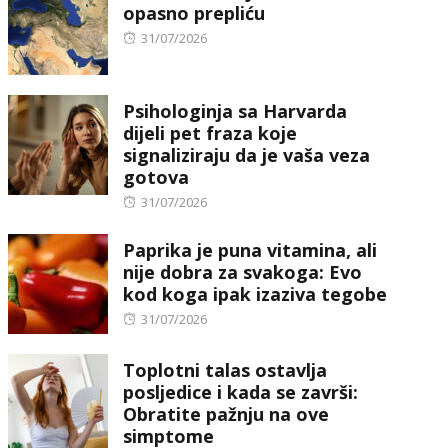
opasno prepliću
Posted
31/07/2026
on
Psihologinja sa Harvarda
dijeli pet fraza koje
signaliziraju da je vaša veza
gotova
Posted
31/07/2026
on
Paprika je puna vitamina, ali
nije dobra za svakoga: Evo
kod koga ipak izaziva tegobe
Posted
31/07/2026
on
Toplotni talas ostavlja
posljedice i kada se završi:
Obratite pažnju na ove
simptome