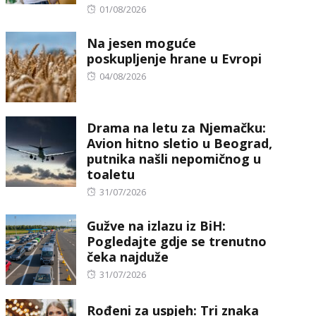
Posted
01/08/2026
on
Na jesen moguće
poskupljenje hrane u Evropi
Posted
04/08/2026
on
Drama na letu za Njemačku:
Avion hitno sletio u Beograd,
putnika našli nepomičnog u
toaletu
Posted
31/07/2026
on
Gužve na izlazu iz BiH:
Pogledajte gdje se trenutno
čeka najduže
Posted
31/07/2026
on
Rođeni za uspjeh: Tri znaka