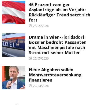
45 Prozent weniger
Asylanträge als im Vorjahr:
Rückläufiger Trend setzt sich
fort
Posted
25/05/2026
on
Drama in Wien-Floridsdorf:
Bosnier bedroht Passanten
mit Maschinenpistole nach
Streit mit seiner Mutter
Posted
25/05/2026
on
Neue Abgaben sollen
Mehrwertsteuersenkung
finanzieren
Posted
22/04/2026
on