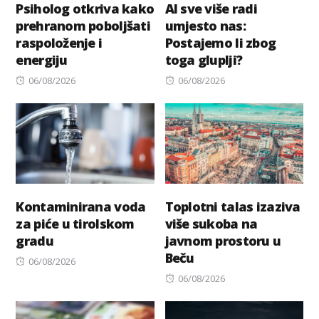
Psiholog otkriva kako
AI sve više radi
prehranom poboljšati
umjesto nas:
raspoloženje i
Postajemo li zbog
energiju
toga gluplji?
Posted
Posted
06/08/2026
06/08/2026
on
on
Kontaminirana voda
Toplotni talas izaziva
za piće u tirolskom
više sukoba na
gradu
javnom prostoru u
Beču
Posted
06/08/2026
on
Posted
06/08/2026
on