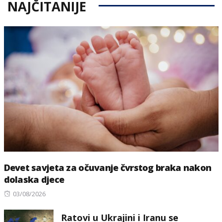
NAJČITANIJE
Devet savjeta za očuvanje čvrstog braka nakon
dolaska djece
Posted
03/08/2026
on
Ratovi u Ukrajini i Iranu se