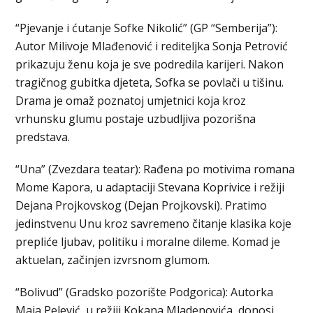
“Pjevanje i ćutanje Sofke Nikolić” (GP “Semberija”):
Autor Milivoje Mlađenović i rediteljka Sonja Petrović
prikazuju ženu koja je sve podredila karijeri. Nakon
tragičnog gubitka djeteta, Sofka se povlači u tišinu.
Drama je omaž poznatoj umjetnici koja kroz
vrhunsku glumu postaje uzbudljiva pozorišna
predstava.
“Una” (Zvezdara teatar): Rađena po motivima romana
Mome Kapora, u adaptaciji Stevana Koprivice i režiji
Dejana Projkovskog (Dejan Projkovski). Pratimo
jedinstvenu Unu kroz savremeno čitanje klasika koje
prepliće ljubav, politiku i moralne dileme. Komad je
aktuelan, začinjen izvrsnom glumom.
“Bolivud” (Gradsko pozorište Podgorica): Autorka
Maja Pelević, u režiji Kokana Mladenovića, donosi