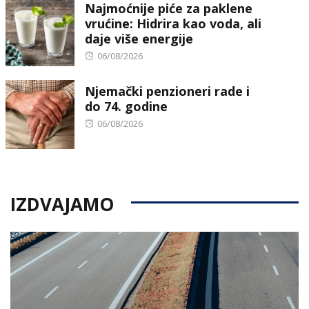
Najmoćnije piće za paklene
vrućine: Hidrira kao voda, ali
daje više energije
Posted
06/08/2026
on
Njemački penzioneri rade i
do 74. godine
Posted
06/08/2026
on
IZDVAJAMO