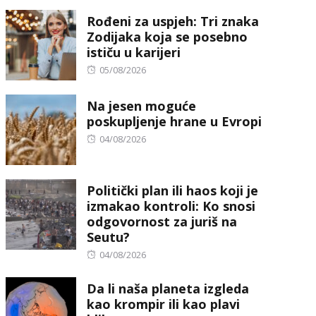
on
Rođeni za uspjeh: Tri znaka
Zodijaka koja se posebno
ističu u karijeri
Posted
05/08/2026
on
Na jesen moguće
poskupljenje hrane u Evropi
Posted
04/08/2026
on
Politički plan ili haos koji je
izmakao kontroli: Ko snosi
odgovornost za juriš na
Seutu?
Posted
04/08/2026
on
Da li naša planeta izgleda
kao krompir ili kao plavi