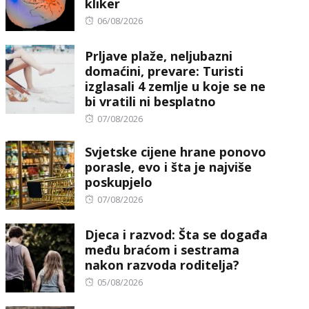
kliker
Posted
06/08/2026
on
Prljave plaže, neljubazni
domaćini, prevare: Turisti
izglasali 4 zemlje u koje se ne
bi vratili ni besplatno
Posted
07/08/2026
on
Svjetske cijene hrane ponovo
porasle, evo i šta je najviše
poskupjelo
Posted
07/08/2026
on
Djeca i razvod: Šta se događa
među braćom i sestrama
nakon razvoda roditelja?
Posted
05/08/2026
on