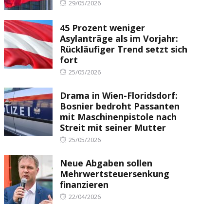
Posted
29/05/2026
on
45 Prozent weniger
Asylanträge als im Vorjahr:
Rückläufiger Trend setzt sich
fort
Posted
25/05/2026
on
Drama in Wien-Floridsdorf:
Bosnier bedroht Passanten
mit Maschinenpistole nach
Streit mit seiner Mutter
Posted
25/05/2026
on
Neue Abgaben sollen
Mehrwertsteuersenkung
finanzieren
Posted
22/04/2026
on