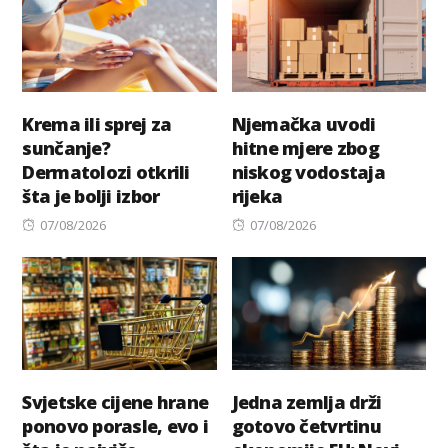
Krema ili sprej za
Njemačka uvodi
sunčanje?
hitne mjere zbog
Dermatolozi otkrili
niskog vodostaja
šta je bolji izbor
rijeka
Posted
Posted
07/08/2026
07/08/2026
on
on
Svjetske cijene hrane
Jedna zemlja drži
ponovo porasle, evo i
gotovo četvrtinu