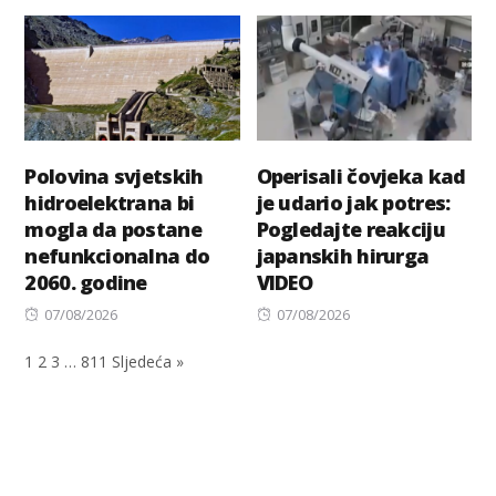
on
Polovina svjetskih
Operisali čovjeka kad
hidroelektrana bi
je udario jak potres:
mogla da postane
Pogledajte reakciju
nefunkcionalna do
japanskih hirurga
2060. godine
VIDEO
Posted
Posted
07/08/2026
07/08/2026
on
on
1
2
3
…
811
Sljedeća »