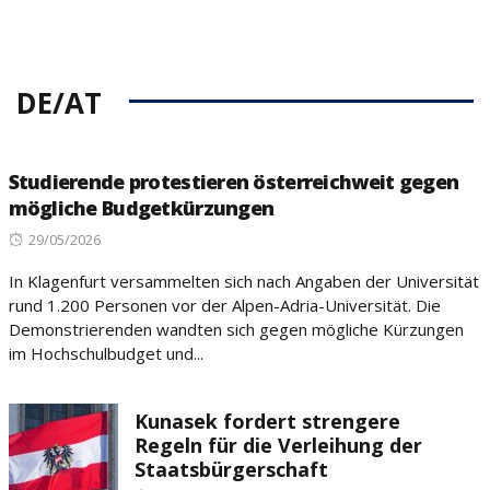
DE/AT
Studierende protestieren österreichweit gegen
mögliche Budgetkürzungen
Posted
29/05/2026
on
In Klagenfurt versammelten sich nach Angaben der Universität
rund 1.200 Personen vor der Alpen-Adria-Universität. Die
Demonstrierenden wandten sich gegen mögliche Kürzungen
im Hochschulbudget und...
Kunasek fordert strengere
Regeln für die Verleihung der
Staatsbürgerschaft