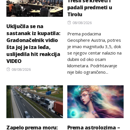
Tresli se kreveti i
padali predmeti u
Tirolu
Posted
08/08/2026
Uključila se na
on
sastanak iz kupatila:
Prema podacima
Gradonačelnik vidio
Geosphere Austria, potres
je imao magnitudu 3,5, dok
šta joj je iza leđa,
se njegov centar nalazio na
uslijedila hit reakcija
dubini od oko osam
VIDEO
kilometara. Podrhtavanje
Posted
08/08/2026
nije bilo ograničeno...
on
Zapelo prema moru:
Prema astrolozima –