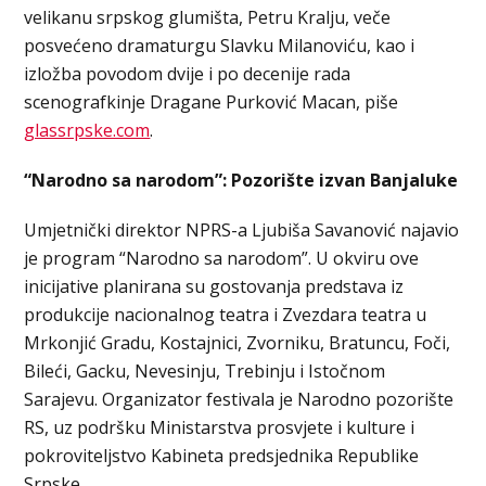
velikanu srpskog glumišta, Petru Kralju, veče
posvećeno dramaturgu Slavku Milanoviću, kao i
izložba povodom dvije i po decenije rada
scenografkinje Dragane Purković Macan, piše
glassrpske.com
.
“Narodno sa narodom”: Pozorište izvan Banjaluke
Umjetnički direktor NPRS-a Ljubiša Savanović najavio
je program “Narodno sa narodom”. U okviru ove
inicijative planirana su gostovanja predstava iz
produkcije nacionalnog teatra i Zvezdara teatra u
Mrkonjić Gradu, Kostajnici, Zvorniku, Bratuncu, Foči,
Bileći, Gacku, Nevesinju, Trebinju i Istočnom
Sarajevu. Organizator festivala je Narodno pozorište
RS, uz podršku Ministarstva prosvjete i kulture i
pokroviteljstvo Kabineta predsjednika Republike
Srpske.