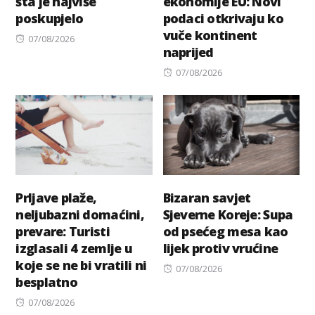
šta je najviše
ekonomije EU: Novi
poskupjelo
podaci otkrivaju ko
vuče kontinent
Posted
07/08/2026
naprijed
on
Posted
07/08/2026
on
Prljave plaže,
Bizaran savjet
neljubazni domaćini,
Sjeverne Koreje: Supa
prevare: Turisti
od psećeg mesa kao
izglasali 4 zemlje u
lijek protiv vrućine
koje se ne bi vratili ni
Posted
07/08/2026
besplatno
on
Posted
07/08/2026