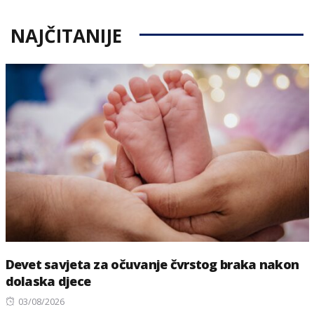
NAJČITANIJE
Devet savjeta za očuvanje čvrstog braka nakon
dolaska djece
Posted
03/08/2026