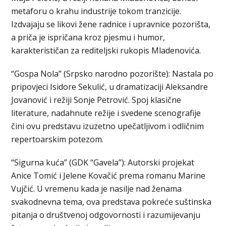
metaforu o krahu industrije tokom tranzicije.
Izdvajaju se likovi žene radnice i upravnice pozorišta,
a priča je ispričana kroz pjesmu i humor,
karakterističan za rediteljski rukopis Mladenovića.
“Gospa Nola” (Srpsko narodno pozorište): Nastala po
pripovjeci Isidore Sekulić, u dramatizaciji Aleksandre
Jovanović i režiji Sonje Petrović. Spoj klasične
literature, nadahnute režije i svedene scenografije
čini ovu predstavu izuzetno upečatljivom i odličnim
repertoarskim potezom.
“Sigurna kuća” (GDK “Gavela”): Autorski projekat
Anice Tomić i Jelene Kovačić prema romanu Marine
Vujčić. U vremenu kada je nasilje nad ženama
svakodnevna tema, ova predstava pokreće suštinska
pitanja o društvenoj odgovornosti i razumijevanju