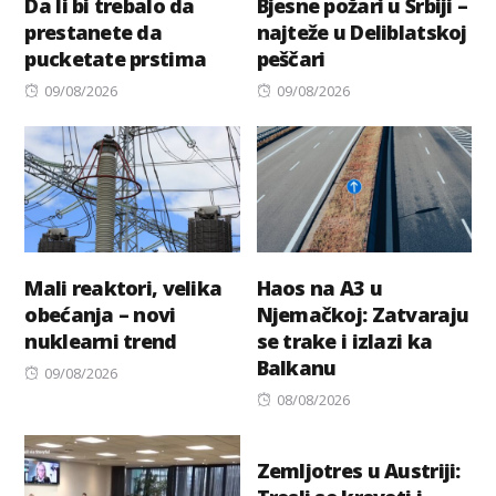
Da li bi trebalo da
Bjesne požari u Srbiji –
prestanete da
najteže u Deliblatskoj
pucketate prstima
peščari
Posted
Posted
09/08/2026
09/08/2026
on
on
Mali reaktori, velika
Haos na A3 u
obećanja – novi
Njemačkoj: Zatvaraju
nuklearni trend
se trake i izlazi ka
Balkanu
Posted
09/08/2026
on
Posted
08/08/2026
on
Zemljotres u Austriji: