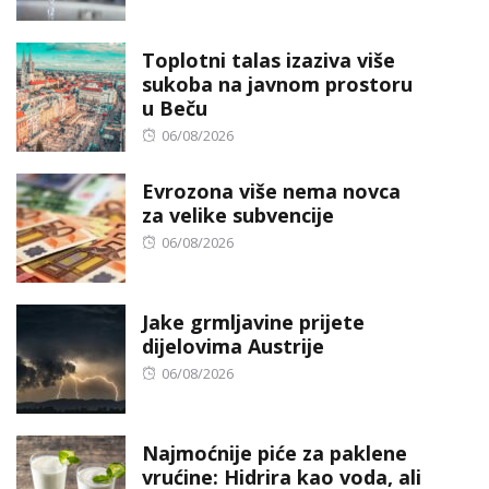
on
Toplotni talas izaziva više
sukoba na javnom prostoru
u Beču
Posted
06/08/2026
on
Evrozona više nema novca
za velike subvencije
Posted
06/08/2026
on
Jake grmljavine prijete
dijelovima Austrije
Posted
06/08/2026
on
Najmoćnije piće za paklene
vrućine: Hidrira kao voda, ali