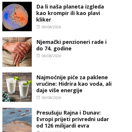
Da li naša planeta izgleda
kao krompir ili kao plavi
kliker
Posted
06/08/2026
on
Njemački penzioneri rade i
do 74. godine
Posted
06/08/2026
on
Najmoćnije piće za paklene
vrućine: Hidrira kao voda, ali
daje više energije
Posted
06/08/2026
on
Presušuju Rajna i Dunav:
Evropi prijeti privredni udar
od 126 milijardi evra