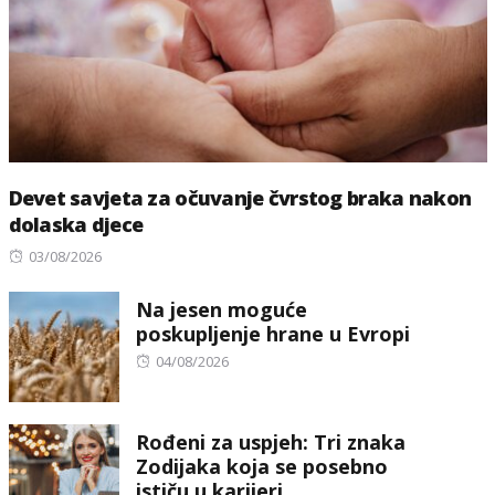
Devet savjeta za očuvanje čvrstog braka nakon
dolaska djece
Posted
03/08/2026
on
Na jesen moguće
poskupljenje hrane u Evropi
Posted
04/08/2026
on
Rođeni za uspjeh: Tri znaka
Zodijaka koja se posebno
ističu u karijeri