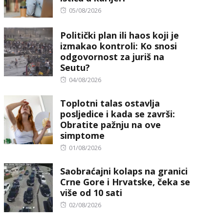
Posted
05/08/2026
on
Politički plan ili haos koji je
izmakao kontroli: Ko snosi
odgovornost za juriš na
Seutu?
Posted
04/08/2026
on
Toplotni talas ostavlja
posljedice i kada se završi:
Obratite pažnju na ove
simptome
Posted
01/08/2026
on
Saobraćajni kolaps na granici
Crne Gore i Hrvatske, čeka se
više od 10 sati
Posted
02/08/2026
on