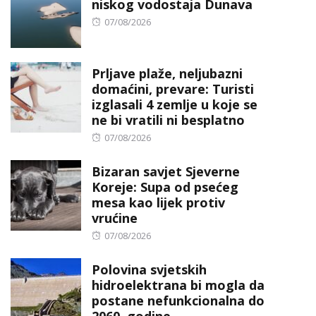
niskog vodostaja Dunava
Posted
07/08/2026
on
Prljave plaže, neljubazni
domaćini, prevare: Turisti
izglasali 4 zemlje u koje se
ne bi vratili ni besplatno
Posted
07/08/2026
on
Bizaran savjet Sjeverne
Koreje: Supa od psećeg
mesa kao lijek protiv
vrućine
Posted
07/08/2026
on
Polovina svjetskih
hidroelektrana bi mogla da
postane nefunkcionalna do