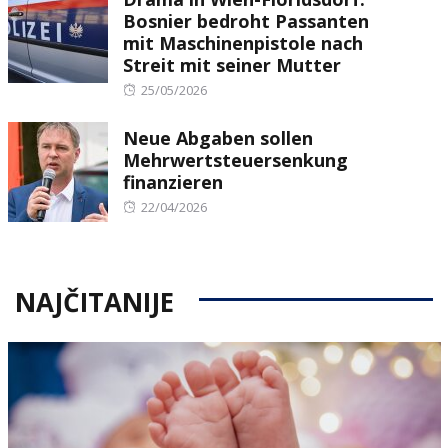
Bosnier bedroht Passanten
mit Maschinenpistole nach
Streit mit seiner Mutter
Posted
25/05/2026
on
Neue Abgaben sollen
Mehrwertsteuersenkung
finanzieren
Posted
22/04/2026
on
NAJČITANIJE