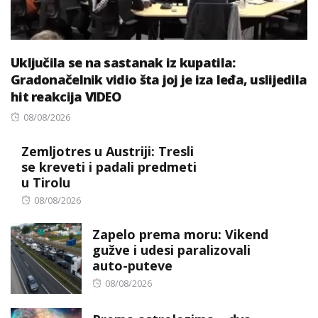
Uključila se na sastanak iz kupatila:
Gradonačelnik vidio šta joj je iza leđa, uslijedila
hit reakcija VIDEO
Posted
08/08/2026
on
Zemljotres u Austriji: Tresli
se kreveti i padali predmeti
u Tirolu
Posted
08/08/2026
on
Zapelo prema moru: Vikend
gužve i udesi paralizovali
auto-puteve
Posted
08/08/2026
on