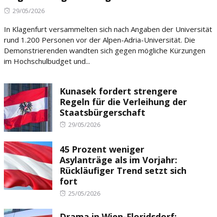
Posted
29/05/2026
on
In Klagenfurt versammelten sich nach Angaben der Universität
rund 1.200 Personen vor der Alpen-Adria-Universität. Die
Demonstrierenden wandten sich gegen mögliche Kürzungen
im Hochschulbudget und...
Kunasek fordert strengere
Regeln für die Verleihung der
Staatsbürgerschaft
Posted
29/05/2026
on
45 Prozent weniger
Asylanträge als im Vorjahr:
Rückläufiger Trend setzt sich
fort
Posted
25/05/2026
on
Drama in Wien-Floridsdorf: