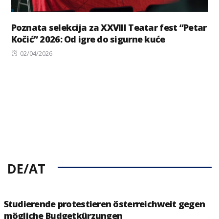
Poznata selekcija za XXVIII Teatar fest “Petar
Kočić” 2026: Od igre do sigurne kuće
Posted
02/04/2026
on
DE/AT
Studierende protestieren österreichweit gegen
mögliche Budgetkürzungen