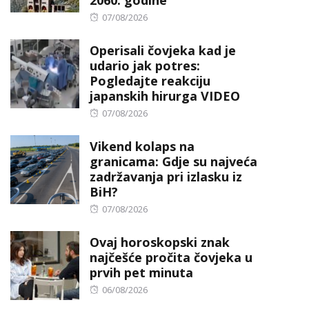
2060. godine
Posted
07/08/2026
on
Operisali čovjeka kad je
udario jak potres:
Pogledajte reakciju
japanskih hirurga VIDEO
Posted
07/08/2026
on
Vikend kolaps na
granicama: Gdje su najveća
zadržavanja pri izlasku iz
BiH?
Posted
07/08/2026
on
Ovaj horoskopski znak
najčešće pročita čovjeka u
prvih pet minuta
Posted
06/08/2026
on