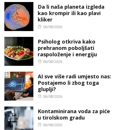
Da li naša planeta izgleda
kao krompir ili kao plavi
kliker
Posted
06/08/2026
on
Psiholog otkriva kako
prehranom poboljšati
raspoloženje i energiju
Posted
06/08/2026
on
AI sve više radi umjesto nas:
Postajemo li zbog toga
gluplji?
Posted
06/08/2026
on
Kontaminirana voda za piće
u tirolskom gradu
Posted
06/08/2026