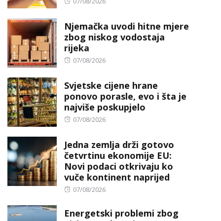
Posted
07/08/2026
on
Njemačka uvodi hitne mjere
zbog niskog vodostaja
rijeka
Posted
07/08/2026
on
Svjetske cijene hrane
ponovo porasle, evo i šta je
najviše poskupjelo
Posted
07/08/2026
on
Jedna zemlja drži gotovo
četvrtinu ekonomije EU:
Novi podaci otkrivaju ko
vuče kontinent naprijed
Posted
07/08/2026
on
Energetski problemi zbog