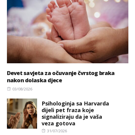
Devet savjeta za očuvanje čvrstog braka
nakon dolaska djece
Posted
03/08/2026
on
Psihologinja sa Harvarda
dijeli pet fraza koje
signaliziraju da je vaša
veza gotova
Posted
31/07/2026