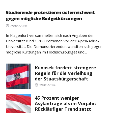
Studierende protestieren österreichweit
gegen mögliche Budgetkürzungen
Posted
29/05/2026
on
In Klagenfurt versammelten sich nach Angaben der
Universität rund 1.200 Personen vor der Alpen-Adria-
Universität. Die Demonstrierenden wandten sich gegen
mögliche Kürzungen im Hochschulbudget und...
Kunasek fordert strengere
Regeln für die Verleihung
der Staatsbürgerschaft
Posted
29/05/2026
on
45 Prozent weniger
Asylanträge als im Vorjahr:
Rückläufiger Trend setzt