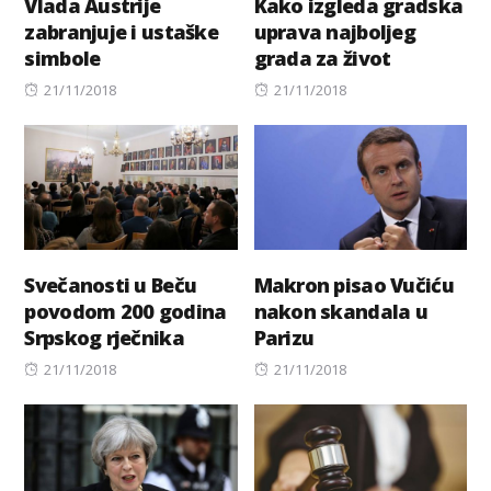
Vlada Austrije
Kako izgleda gradska
zabranjuje i ustaške
uprava najboljeg
simbole
grada za život
Posted
Posted
21/11/2018
21/11/2018
on
on
Svečanosti u Beču
Makron pisao Vučiću
povodom 200 godina
nakon skandala u
Srpskog rječnika
Parizu
Posted
Posted
21/11/2018
21/11/2018
on
on