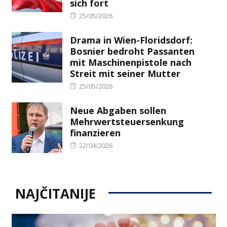
sich fort
Posted
25/05/2026
on
Drama in Wien-Floridsdorf:
Bosnier bedroht Passanten
mit Maschinenpistole nach
Streit mit seiner Mutter
Posted
25/05/2026
on
Neue Abgaben sollen
Mehrwertsteuersenkung
finanzieren
Posted
22/04/2026
on
NAJČITANIJE