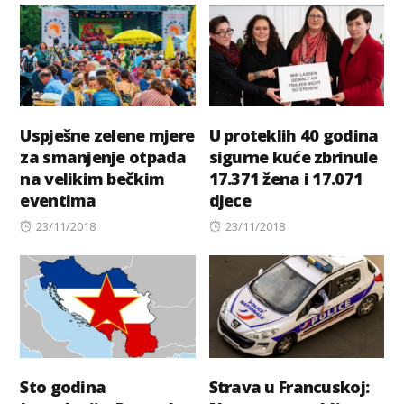
Uspješne zelene mjere
U proteklih 40 godina
za smanjenje otpada
sigurne kuće zbrinule
na velikim bečkim
17.371 žena i 17.071
eventima
djece
Posted
Posted
23/11/2018
23/11/2018
on
on
Sto godina
Strava u Francuskoj: