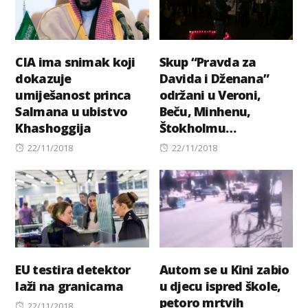
CIA ima snimak koji
Skup “Pravda za
dokazuje
Davida i Dženana”
umiješanost princa
održani u Veroni,
Salmana u ubistvo
Beču, Minhenu,
Khashoggija
Štokholmu…
Posted
Posted
22/11/2018
22/11/2018
on
on
EU testira detektor
Autom se u Kini zabio
laži na granicama
u djecu ispred škole,
petoro mrtvih
Posted
22/11/2018