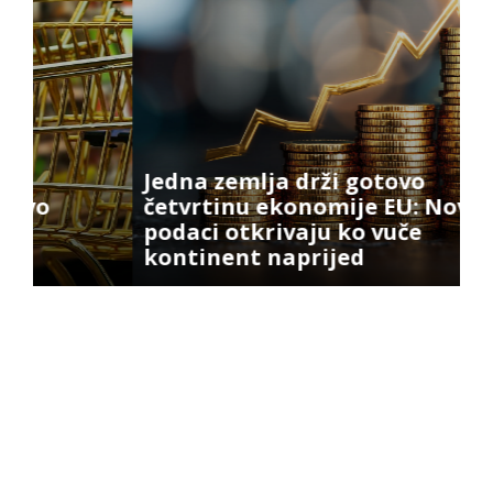
Jedna zemlja drži gotovo
četvrtinu ekonomije EU: Novi
podaci otkrivaju ko vuče
E
kontinent naprijed
n