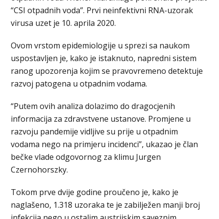
“CSI otpadnih voda”. Prvi neinfektivni RNA-uzorak
virusa uzet je 10. aprila 2020.
Ovom vrstom epidemiologije u sprezi sa naukom
uspostavljen je, kako je istaknuto, napredni sistem
ranog upozorenja kojim se pravovremeno detektuje
razvoj patogena u otpadnim vodama.
“Putem ovih analiza dolazimo do dragocjenih
informacija za zdravstvene ustanove. Promjene u
razvoju pandemije vidljive su prije u otpadnim
vodama nego na primjeru incidenci”, ukazao je član
bečke vlade odgovornog za klimu Jurgen
Czernohorszky.
Tokom prve dvije godine proučeno je, kako je
naglašeno, 1.318 uzoraka te je zabilježen manji broj
infekcija nego u ostalim austrijskim saveznim