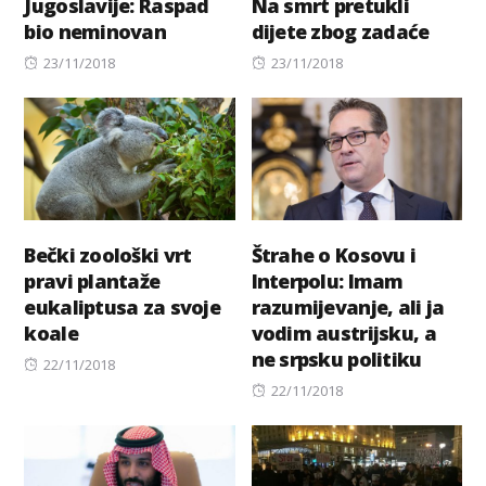
Jugoslavije: Raspad
Na smrt pretukli
bio neminovan
dijete zbog zadaće
Posted
Posted
23/11/2018
23/11/2018
on
on
Bečki zoološki vrt
Štrahe o Kosovu i
pravi plantaže
Interpolu: Imam
eukaliptusa za svoje
razumijevanje, ali ja
koale
vodim austrijsku, a
ne srpsku politiku
Posted
22/11/2018
on
Posted
22/11/2018
on