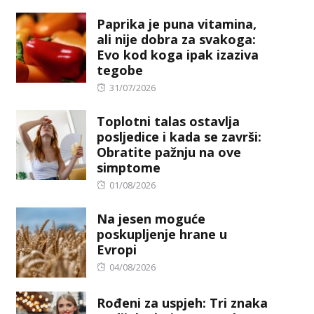
on
Paprika je puna vitamina,
ali nije dobra za svakoga:
Evo kod koga ipak izaziva
tegobe
Posted
31/07/2026
on
Toplotni talas ostavlja
posljedice i kada se završi:
Obratite pažnju na ove
simptome
Posted
01/08/2026
on
Na jesen moguće
poskupljenje hrane u
Evropi
Posted
04/08/2026
on
Rođeni za uspjeh: Tri znaka