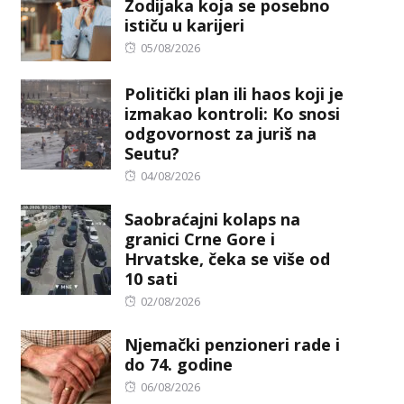
Zodijaka koja se posebno
ističu u karijeri
Posted
05/08/2026
on
Politički plan ili haos koji je
izmakao kontroli: Ko snosi
odgovornost za juriš na
Seutu?
Posted
04/08/2026
on
Saobraćajni kolaps na
granici Crne Gore i
Hrvatske, čeka se više od
10 sati
Posted
02/08/2026
on
Njemački penzioneri rade i
do 74. godine
Posted
06/08/2026