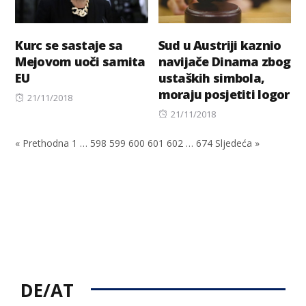
Kurc se sastaje sa
Sud u Austriji kaznio
Mejovom uoči samita
navijače Dinama zbog
EU
ustaških simbola,
moraju posjetiti logor
Posted
21/11/2018
on
Posted
21/11/2018
on
« Prethodna
1
…
598
599
600
601
602
…
674
Sljedeća »
DE/AT