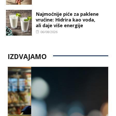
on
Najmoćnije piće za paklene
vrućine: Hidrira kao voda,
ali daje više energije
Posted
06/08/2026
on
IZDVAJAMO