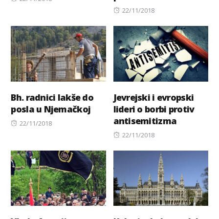
on
Posted
22/11/2018
on
Bh. radnici lakše do
Jevrejski i evropski
posla u Njemačkoj
lideri o borbi protiv
antisemitizma
Posted
22/11/2018
on
Posted
22/11/2018
on