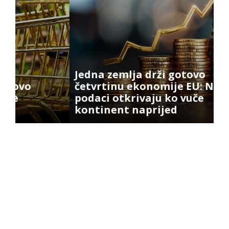
Jedna zemlja drži gotovo
četvrtinu ekonomije EU: Novi
podaci otkrivaju ko vuče
E
kontinent naprijed
n