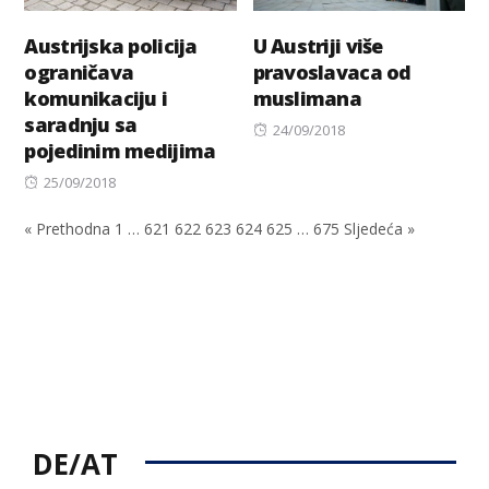
Austrijska policija
U Austriji više
ograničava
pravoslavaca od
komunikaciju i
muslimana
saradnju sa
Posted
24/09/2018
pojedinim medijima
on
Posted
25/09/2018
on
« Prethodna
1
…
621
622
623
624
625
…
675
Sljedeća »
DE/AT