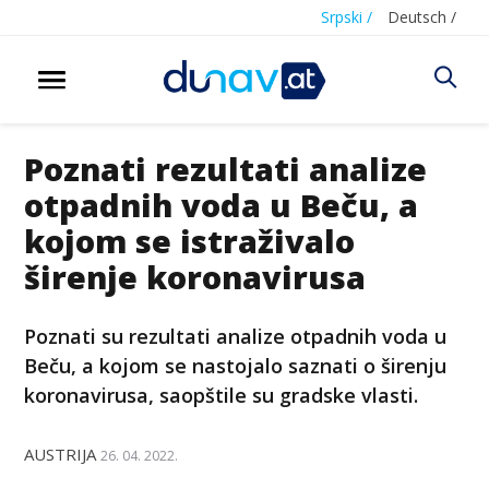
Srpski /
Deutsch /
Poznati rezultati analize
otpadnih voda u Beču, a
kojom se istraživalo
širenje koronavirusa
Poznati su rezultati analize otpadnih voda u
Beču, a kojom se nastojalo saznati o širenju
koronavirusa, saopštile su gradske vlasti.
AUSTRIJA
26. 04. 2022.