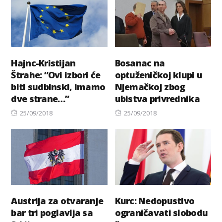
Hajnc-Kristijan
Bosanac na
Štrahe: “Ovi izbori će
optuženičkoj klupi u
biti sudbinski, imamo
Njemačkoj zbog
dve strane…”
ubistva privrednika
Posted
Posted
25/09/2018
25/09/2018
on
on
Austrija za otvaranje
Kurc: Nedopustivo
bar tri poglavlja sa
ograničavati slobodu