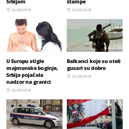
Srbijom
štampe
Posted
Posted
25/09/2018
25/09/2018
on
on
U Europu stigle
Balkanci koje su oteli
majmunske boginje,
gusari su dobro
Srbija pojačala
Posted
25/09/2018
nadzor na granici
on
Posted
25/09/2018
on