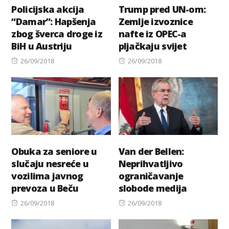
Policijska akcija
Trump pred UN-om:
“Damar”: Hapšenja
Zemlje izvoznice
zbog šverca droge iz
nafte iz OPEC-a
BiH u Austriju
pljačkaju svijet
Posted
Posted
26/09/2018
26/09/2018
on
on
Obuka za seniore u
Van der Bellen:
slučaju nesreće u
Neprihvatljivo
vozilima javnog
ograničavanje
prevoza u Beču
slobode medija
Posted
Posted
26/09/2018
26/09/2018
on
on