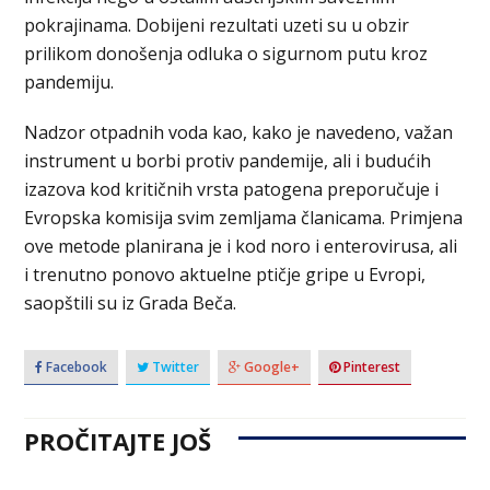
pokrajinama. Dobijeni rezultati uzeti su u obzir
prilikom donošenja odluka o sigurnom putu kroz
pandemiju.
Nadzor otpadnih voda kao, kako je navedeno, važan
instrument u borbi protiv pandemije, ali i budućih
izazova kod kritičnih vrsta patogena preporučuje i
Evropska komisija svim zemljama članicama. Primjena
ove metode planirana je i kod noro i enterovirusa, ali
i trenutno ponovo aktuelne ptičje gripe u Evropi,
saopštili su iz Grada Beča.
Facebook
Twitter
Google+
Pinterest
PROČITAJTE JOŠ