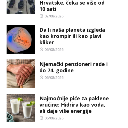
Hrvatske, čeka se više od
10 sati
Posted
02/08/2026
on
Da li naša planeta izgleda
kao krompir ili kao plavi
kliker
Posted
06/08/2026
on
Njemački penzioneri rade i
do 74. godine
Posted
06/08/2026
on
Najmoćnije piće za paklene
vrućine: Hidrira kao voda,
ali daje više energije
Posted
06/08/2026
on