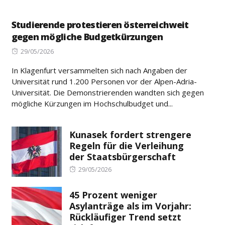
Studierende protestieren österreichweit
gegen mögliche Budgetkürzungen
Posted
29/05/2026
on
In Klagenfurt versammelten sich nach Angaben der
Universität rund 1.200 Personen vor der Alpen-Adria-
Universität. Die Demonstrierenden wandten sich gegen
mögliche Kürzungen im Hochschulbudget und...
Kunasek fordert strengere
Regeln für die Verleihung
der Staatsbürgerschaft
Posted
29/05/2026
on
45 Prozent weniger
Asylanträge als im Vorjahr:
Rückläufiger Trend setzt