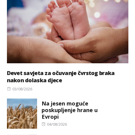
Devet savjeta za očuvanje čvrstog braka
nakon dolaska djece
Posted
03/08/2026
on
Na jesen moguće
poskupljenje hrane u
Evropi
Posted
04/08/2026
on