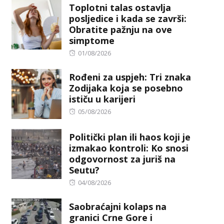
Toplotni talas ostavlja
posljedice i kada se završi:
Obratite pažnju na ove
simptome
Posted
01/08/2026
on
Rođeni za uspjeh: Tri znaka
Zodijaka koja se posebno
ističu u karijeri
Posted
05/08/2026
on
Politički plan ili haos koji je
izmakao kontroli: Ko snosi
odgovornost za juriš na
Seutu?
Posted
04/08/2026
on
Saobraćajni kolaps na
granici Crne Gore i