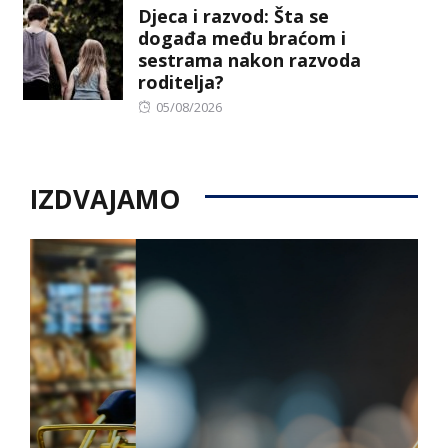
Djeca i razvod: Šta se
događa među braćom i
sestrama nakon razvoda
roditelja?
Posted
05/08/2026
on
IZDVAJAMO