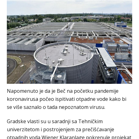
Napomenuto je da je Beč na početku pandemije
koronavirusa počeo ispitivati otpadne vode kako bi
se više saznalo o tada nepoznatom virusu.
Gradske vlasti su u saradnji sa Tehničkim
univerzitetom i postrojenjem za prečišćavanje
otpadnih voda Wiener Klaranlage pokrenule projekat