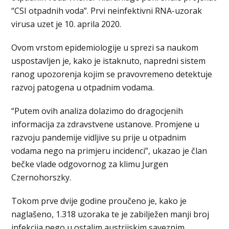
“CSI otpadnih voda”. Prvi neinfektivni RNA-uzorak
virusa uzet je 10. aprila 2020.
Ovom vrstom epidemiologije u sprezi sa naukom
uspostavljen je, kako je istaknuto, napredni sistem
ranog upozorenja kojim se pravovremeno detektuje
razvoj patogena u otpadnim vodama.
“Putem ovih analiza dolazimo do dragocjenih
informacija za zdravstvene ustanove. Promjene u
razvoju pandemije vidljive su prije u otpadnim
vodama nego na primjeru incidenci”, ukazao je član
bečke vlade odgovornog za klimu Jurgen
Czernohorszky.
Tokom prve dvije godine proučeno je, kako je
naglašeno, 1.318 uzoraka te je zabilježen manji broj
infekcija nego u ostalim austrijskim saveznim