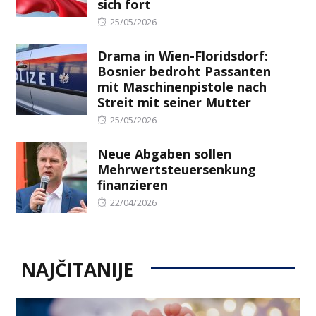
sich fort
Posted
25/05/2026
on
Drama in Wien-Floridsdorf:
Bosnier bedroht Passanten
mit Maschinenpistole nach
Streit mit seiner Mutter
Posted
25/05/2026
on
Neue Abgaben sollen
Mehrwertsteuersenkung
finanzieren
Posted
22/04/2026
on
NAJČITANIJE