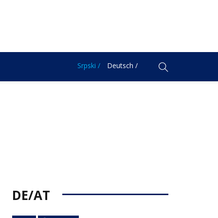
Srpski /
Deutsch /
DE/AT