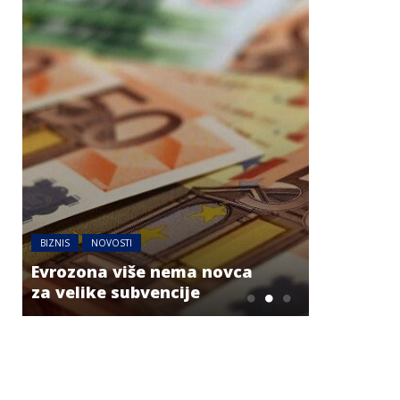
MAGAZIN
N
AUSTRIJA
NOVOSTI
AI sve vi
Jake grmljavine prijete
Postajemo
dijelovima Austrije
gluplji?