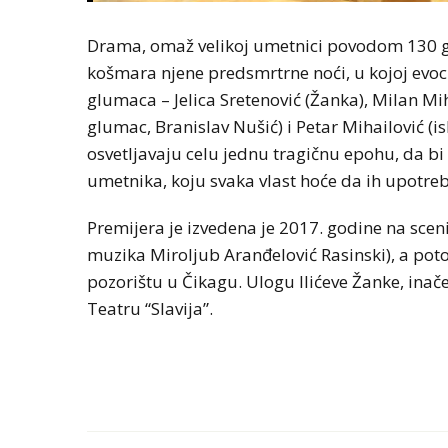
Drama, omaž velikoj umetnici povodom 130 go
košmara njene predsmrtrne noći, u kojoj evoci
glumaca – Jelica Sretenović (Žanka), Milan Miha
glumac, Branislav Nušić) i Petar Mihailović (i
osvetljavaju celu jednu tragičnu epohu, da bi 
umetnika, koju svaka vlast hoće da ih upotrebi 
Premijera je izvedena je 2017. godine na scen
muzika Miroljub Aranđelović Rasinski), a po
pozorištu u Čikagu. Ulogu Ilićeve Žanke, inače
Teatru “Slavija”.