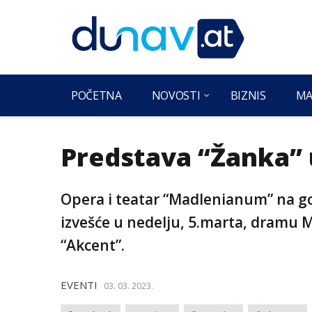
POČETNA
NOVOSTI
BIZNIS
MA
Predstava “Žanka” 
Opera i teatar “Madlenianum” na g
izvešće u nedelju, 5.marta, dramu M
“Akcent”.
EVENTI
03. 03. 2023.