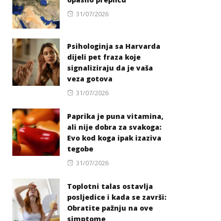
Posted
31/07/2026
on
Psihologinja sa Harvarda
dijeli pet fraza koje
signaliziraju da je vaša
veza gotova
Posted
31/07/2026
on
Paprika je puna vitamina,
ali nije dobra za svakoga:
Evo kod koga ipak izaziva
tegobe
Posted
31/07/2026
on
Toplotni talas ostavlja
posljedice i kada se završi:
Obratite pažnju na ove
simptome