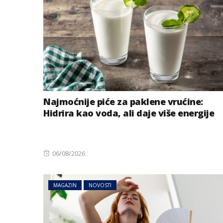
Najmoćnije piće za paklene vrućine:
Hidrira kao voda, ali daje više energije
Posted
06/08/2026
on
MAGAZIN
NOVOSTI