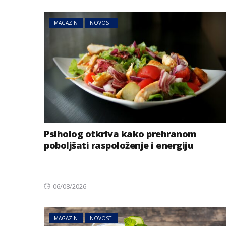
on
MAGAZIN
NOVOSTI
Psiholog otkriva kako prehranom
poboljšati raspoloženje i energiju
Posted
06/08/2026
on
MAGAZIN
NOVOSTI