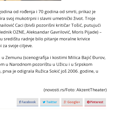
dina od rođenja i 70 godina od smrti, prikaz je
ra svoj mukotrpni i slavni umetnički život. Troje
ilović Caci (bivši pozorišni kritičar Tošić, putujući
slednik OZNE, Aleksandar Gavrilović, Moris Pijade) –
u središtu radnje bilo pitanje moralne krivice
za svoje ciljeve.
i u Zemunu (scenografija i kostimi Milica Bajić Đurov,
tom u Narodnom pozorištu u Užicu i u Srpskom
, prva je odigrala Ružica Sokić još 2006. godine, u
(novosti.rs/Foto: AkzentTheater)
Facebook
Twitter
Google+
Pinterest