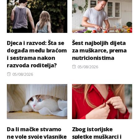
Djeca i razvod: Šta se
Šest najboljih dijeta
događa među braćom
za muškarce, prema
i sestrama nakon
nutricionistima
razvoda roditelja?
Posted
05/08/2026
Posted
on
05/08/2026
on
Da li mačke stvarno
Zbog istorijske
ne vole svoje vlasnike
spletke muškarci i