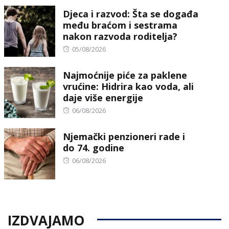
Djeca i razvod: Šta se događa
među braćom i sestrama
nakon razvoda roditelja?
Posted
05/08/2026
on
Najmoćnije piće za paklene
vrućine: Hidrira kao voda, ali
daje više energije
Posted
06/08/2026
on
Njemački penzioneri rade i
do 74. godine
Posted
06/08/2026
on
IZDVAJAMO