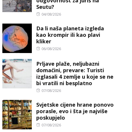
odgovornost za juriš na
Seutu?
Posted
04/08/2026
on
Da li naša planeta izgleda
kao krompir ili kao plavi
kliker
Posted
06/08/2026
on
Prljave plaže, neljubazni
domaćini, prevare: Turisti
izglasali 4 zemlje u koje se ne
bi vratili ni besplatno
Posted
07/08/2026
on
Svjetske cijene hrane ponovo
porasle, evo i šta je najviše
poskupjelo
Posted
07/08/2026
on