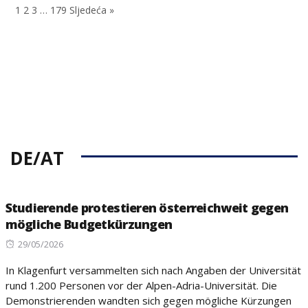
1
2
3
…
179
Sljedeća »
DE/AT
Studierende protestieren österreichweit gegen
mögliche Budgetkürzungen
Posted
29/05/2026
on
In Klagenfurt versammelten sich nach Angaben der Universität
rund 1.200 Personen vor der Alpen-Adria-Universität. Die
Demonstrierenden wandten sich gegen mögliche Kürzungen