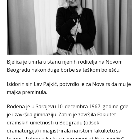
Bjelica je umrla u stanu njenih roditelja na Novom
Beogradu nakon duge borbe sa teškom bolešću.
Isidorin sin Lav Pajkić, potvrdio je za Nova.rs da mu je
majka preminula.
Rođena je u Sarajevu 10. decembra 1967. godine gde
je i završila gimnaziju. Zatim je završila Fakultet
dramskih umetnosti u Beogradu (odsek
dramaturgija) i magistrirala na istom fakultetu sa
tezom „Tehnotriler kao savremeni oblik tragedije“.