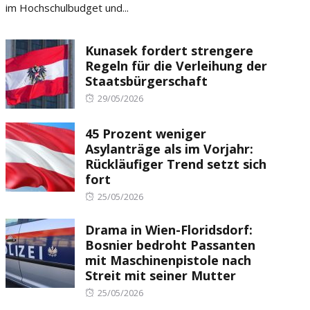
im Hochschulbudget und...
Kunasek fordert strengere
Regeln für die Verleihung der
Staatsbürgerschaft
Posted
29/05/2026
on
45 Prozent weniger
Asylanträge als im Vorjahr:
Rückläufiger Trend setzt sich
fort
Posted
25/05/2026
on
Drama in Wien-Floridsdorf:
Bosnier bedroht Passanten
mit Maschinenpistole nach
Streit mit seiner Mutter
Posted
25/05/2026
on