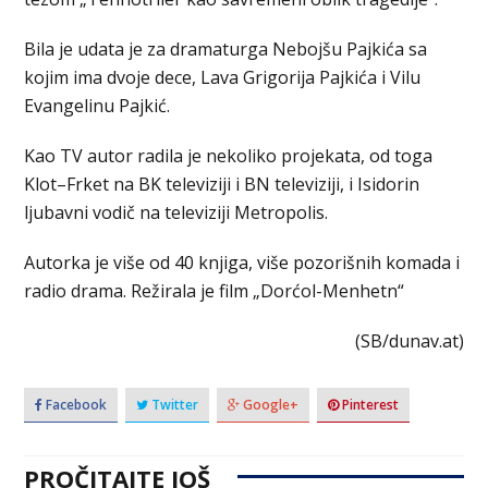
Bila je udata je za dramaturga Nebojšu Pajkića sa
kojim ima dvoje dece, Lava Grigorija Pajkića i Vilu
Evangelinu Pajkić.
Kao TV autor radila je nekoliko projekata, od toga
Klot–Frket na BK televiziji i BN televiziji, i Isidorin
ljubavni vodič na televiziji Metropolis.
Autorka je više od 40 knjiga, više pozorišnih komada i
radio drama. Režirala je film „Dorćol-Menhetn“
(SB/dunav.at)
Facebook
Twitter
Google+
Pinterest
PROČITAJTE JOŠ