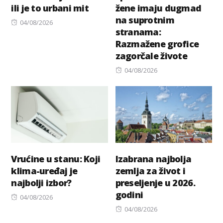
ili je to urbani mit
žene imaju dugmad
na suprotnim
Posted
04/08/2026
stranama:
on
Razmažene grofice
zagorčale živote
Posted
04/08/2026
on
Vrućine u stanu: Koji
Izabrana najbolja
klima-uređaj je
zemlja za život i
najbolji izbor?
preseljenje u 2026.
godini
Posted
04/08/2026
on
Posted
04/08/2026
on