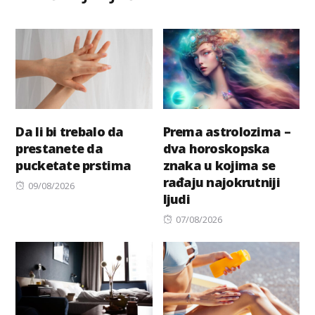
Da li bi trebalo da
Prema astrolozima –
prestanete da
dva horoskopska
pucketate prstima
znaka u kojima se
rađaju najokrutniji
Posted
09/08/2026
ljudi
on
Posted
07/08/2026
on