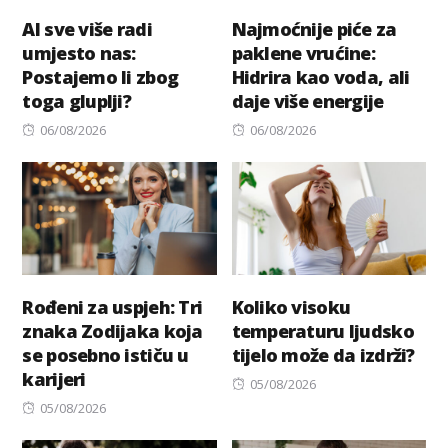
AI sve više radi
Najmoćnije piće za
umjesto nas:
paklene vrućine:
Postajemo li zbog
Hidrira kao voda, ali
toga gluplji?
daje više energije
Posted
Posted
06/08/2026
06/08/2026
on
on
Rođeni za uspjeh: Tri
Koliko visoku
znaka Zodijaka koja
temperaturu ljudsko
se posebno ističu u
tijelo može da izdrži?
karijeri
Posted
05/08/2026
Posted
on
05/08/2026
on