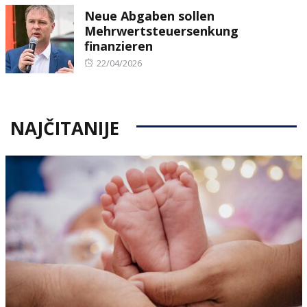
Neue Abgaben sollen
Mehrwertsteuersenkung
finanzieren
Posted
22/04/2026
on
NAJČITANIJE