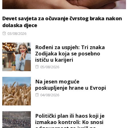
Devet savjeta za očuvanje čvrstog braka nakon
dolaska djece
Posted
03/08/2026
on
Rođeni za uspjeh: Tri znaka
Zodijaka koja se posebno
ističu u karijeri
Posted
05/08/2026
on
Na jesen moguće
poskupljenje hrane u Evropi
Posted
04/08/2026
on
Politički plan ili haos koji je
izmakao kontroli: Ko snosi