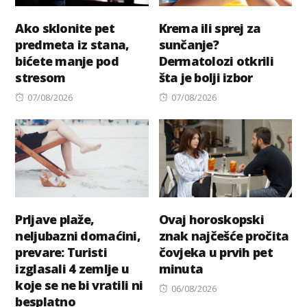
Ako sklonite pet
Krema ili sprej za
predmeta iz stana,
sunčanje?
bićete manje pod
Dermatolozi otkrili
stresom
šta je bolji izbor
Posted
Posted
07/08/2026
07/08/2026
on
on
Prljave plaže,
Ovaj horoskopski
neljubazni domaćini,
znak najčešće pročita
prevare: Turisti
čovjeka u prvih pet
izglasali 4 zemlje u
minuta
koje se ne bi vratili ni
Posted
06/08/2026
besplatno
on