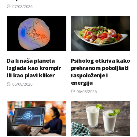
Posted
07/08/2026
on
Da li naša planeta
Psiholog otkriva kako
izgleda kao krompir
prehranom poboljšati
ili kao plavi kliker
raspoloženje i
energiju
Posted
06/08/2026
on
Posted
06/08/2026
on