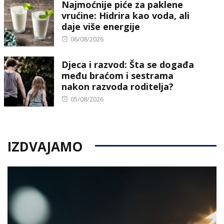
Najmoćnije piće za paklene
vrućine: Hidrira kao voda, ali
daje više energije
Posted
06/08/2026
on
Djeca i razvod: Šta se događa
među braćom i sestrama
nakon razvoda roditelja?
Posted
05/08/2026
on
IZDVAJAMO