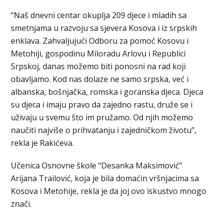
“Naš dnevni centar okuplja 209 djece i mladih sa
smetnjama u razvoju sa sjevera Kosova i iz srpskih
enklava. Zahvaljujući Odboru za pomoć Kosovu i
Metohiji, gospodinu Miloradu Arlovu i Republici
Srpskoj, danas možemo biti ponosni na rad koji
obavljamo. Kod nas dolaze ne samo srpska, već i
albanska, bošnjačka, romska i goranska djeca. Djeca
su djeca i imaju pravo da zajedno rastu, druže se i
uživaju u svemu što im pružamo. Od njih možemo
naučiti najviše o prihvatanju i zajedničkom životu”,
rekla je Rakićeva.
Učenica Osnovne škole “Desanka Maksimović”
Arijana Trailović, koja je bila domaćin vršnjacima sa
Kosova i Metohije, rekla je da joj ovo iskustvo mnogo
znači.