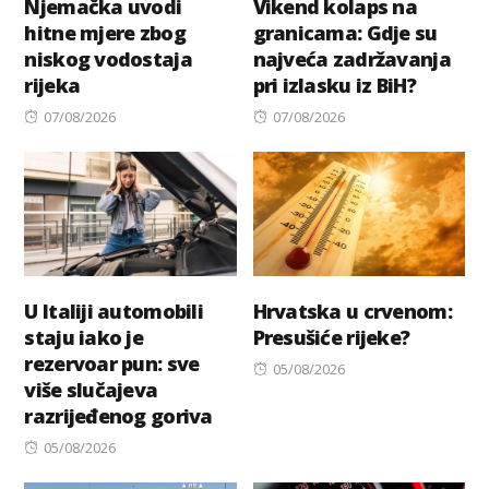
Njemačka uvodi
Vikend kolaps na
hitne mjere zbog
granicama: Gdje su
niskog vodostaja
najveća zadržavanja
rijeka
pri izlasku iz BiH?
Posted
Posted
07/08/2026
07/08/2026
on
on
U Italiji automobili
Hrvatska u crvenom:
staju iako je
Presušiće rijeke?
rezervoar pun: sve
Posted
05/08/2026
više slučajeva
on
razrijeđenog goriva
Posted
05/08/2026
on