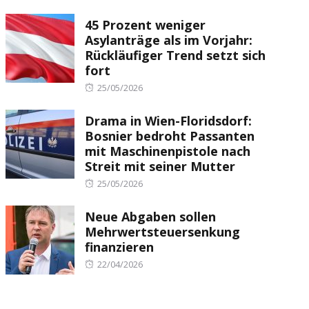
on
45 Prozent weniger
Asylanträge als im Vorjahr:
Rückläufiger Trend setzt sich
fort
Posted
25/05/2026
on
Drama in Wien-Floridsdorf:
Bosnier bedroht Passanten
mit Maschinenpistole nach
Streit mit seiner Mutter
Posted
25/05/2026
on
Neue Abgaben sollen
Mehrwertsteuersenkung
finanzieren
Posted
22/04/2026
on