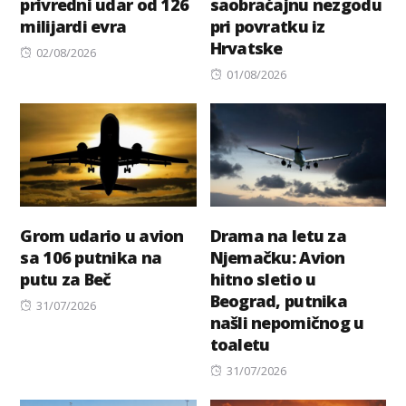
privredni udar od 126
saobraćajnu nezgodu
milijardi evra
pri povratku iz
Hrvatske
Posted
02/08/2026
on
Posted
01/08/2026
on
Grom udario u avion
Drama na letu za
sa 106 putnika na
Njemačku: Avion
putu za Beč
hitno sletio u
Beograd, putnika
Posted
31/07/2026
našli nepomičnog u
on
toaletu
Posted
31/07/2026
on