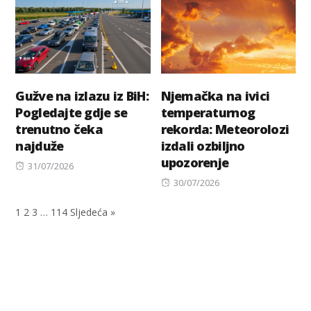
Gužve na izlazu iz BiH:
Njemačka na ivici
Pogledajte gdje se
temperaturnog
trenutno čeka
rekorda: Meteorolozi
najduže
izdali ozbiljno
upozorenje
Posted
31/07/2026
on
Posted
30/07/2026
on
1
2
3
…
114
Sljedeća »