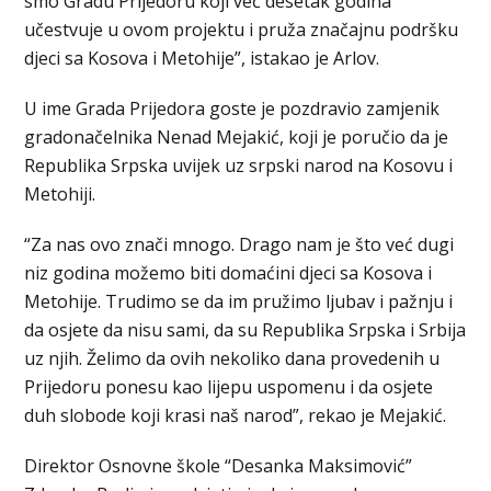
smo Gradu Prijedoru koji već desetak godina
učestvuje u ovom projektu i pruža značajnu podršku
djeci sa Kosova i Metohije”, istakao je Arlov.
U ime Grada Prijedora goste je pozdravio zamjenik
gradonačelnika Nenad Mejakić, koji je poručio da je
Republika Srpska uvijek uz srpski narod na Kosovu i
Metohiji.
“Za nas ovo znači mnogo. Drago nam je što već dugi
niz godina možemo biti domaćini djeci sa Kosova i
Metohije. Trudimo se da im pružimo ljubav i pažnju i
da osjete da nisu sami, da su Republika Srpska i Srbija
uz njih. Želimo da ovih nekoliko dana provedenih u
Prijedoru ponesu kao lijepu uspomenu i da osjete
duh slobode koji krasi naš narod”, rekao je Mejakić.
Direktor Osnovne škole “Desanka Maksimović”