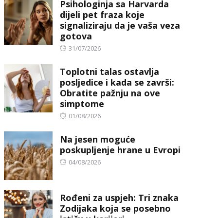
Psihologinja sa Harvarda
dijeli pet fraza koje
signaliziraju da je vaša veza
gotova
Posted
31/07/2026
on
Toplotni talas ostavlja
posljedice i kada se završi:
Obratite pažnju na ove
simptome
Posted
01/08/2026
on
Na jesen moguće
poskupljenje hrane u Evropi
Posted
04/08/2026
on
Rođeni za uspjeh: Tri znaka
Zodijaka koja se posebno