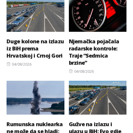
Duge kolone na izlazu
Njemačka pojačala
iz BiH prema
radarske kontrole:
Hrvatskoj i Crnoj Gori
Traje “Sedmica
brzine”
Posted
04/08/2026
on
Posted
04/08/2026
on
Rumunska nuklearka
Gužve na izlazu i
ne može da se hladi:
ulazu u BiH: Evo gdje