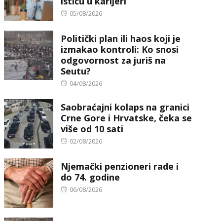
ističu u karijeri
Posted
05/08/2026
on
Politički plan ili haos koji je
izmakao kontroli: Ko snosi
odgovornost za juriš na
Seutu?
Posted
04/08/2026
on
Saobraćajni kolaps na granici
Crne Gore i Hrvatske, čeka se
više od 10 sati
Posted
02/08/2026
on
Njemački penzioneri rade i
do 74. godine
Posted
06/08/2026
on