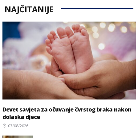
NAJČITANIJE
Devet savjeta za očuvanje čvrstog braka nakon
dolaska djece
Posted
03/08/2026
on