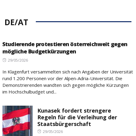
DE/AT
Studierende protestieren österreichweit gegen
mögliche Budgetkürzungen
Posted
29/05/2026
on
In Klagenfurt versammelten sich nach Angaben der Universität
rund 1.200 Personen vor der Alpen-Adria-Universität. Die
Demonstrierenden wandten sich gegen mögliche Kürzungen
im Hochschulbudget und...
Kunasek fordert strengere
Regeln für die Verleihung der
Staatsbürgerschaft
Posted
29/05/2026