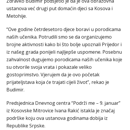
Zdravko Budimir podsjetio je da je ova obrazovna
ustanova već drugi put domaćin djeci sa Kosova i
Metohije.
“Ove godine četrdesetoro djece boravi u porodicama
naših učenika. Potrudili smo se da organizujemo
brojne aktivnosti kako bi što bolje upoznali Prijedor i
iz našeg grada ponijeli najljepše uspomene. Posebnu
zahvalnost dugujemo porodicama naših učenika koje
su otvorile svoja vrata i pokazale veliko
gostoprimstvo. Vjerujem da je ovo početak
prijateljstava koja će trajati cijeli život”, rekao je
Budimir.
Predsjednica Dnevnog centra “Podrži me – 9. januar”
iz Kosovske Mitrovice Ivana Rakić istakla je značaj
podrške koju ova ustanova godinama dobija iz
Republike Srpske.