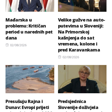
Mađarska u
Velike gužve na auto-
problemu: Kritičan
putevima u Sloveniji:
period u narednih pet
Na Primorskoj
dana
kašnjenja do sat
vremena, kolone i
Posted
02/08/2026
pred Karavankama
on
Posted
02/08/2026
on
Presušuju Rajna i
Predsjednica
Dunav: Evropi prijeti
Slovenije doživjela