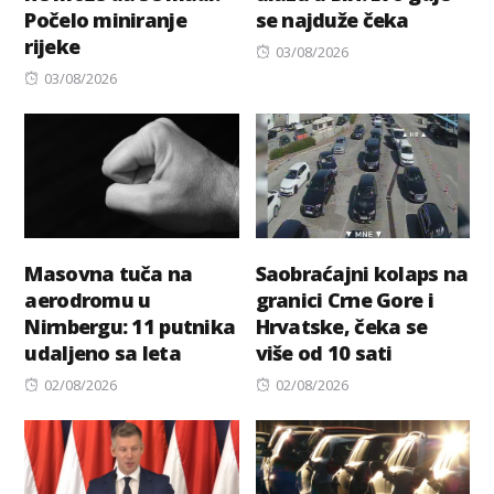
Počelo miniranje
se najduže čeka
rijeke
Posted
03/08/2026
Posted
on
03/08/2026
on
Masovna tuča na
Saobraćajni kolaps na
aerodromu u
granici Crne Gore i
Nirnbergu: 11 putnika
Hrvatske, čeka se
udaljeno sa leta
više od 10 sati
Posted
Posted
02/08/2026
02/08/2026
on
on