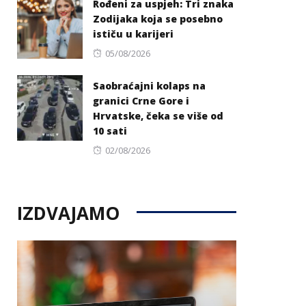
Rođeni za uspjeh: Tri znaka
Zodijaka koja se posebno
ističu u karijeri
Posted
05/08/2026
on
Saobraćajni kolaps na
granici Crne Gore i
Hrvatske, čeka se više od
10 sati
Posted
02/08/2026
on
IZDVAJAMO