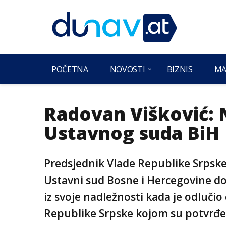
POČETNA
NOVOSTI
BIZNIS
MA
Radovan Višković: 
Ustavnog suda BiH
Predsjednik Vlade Republike Srpske
Ustavni sud Bosne i Hercegovine d
iz svoje nadležnosti kada je odluči
Republike Srpske kojom su potvrđen