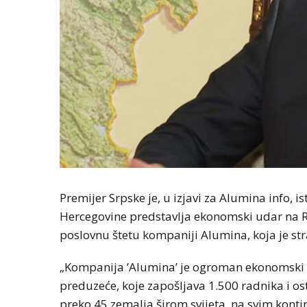
Premijer Srpske je, u izjavi za Alumina info,
Hercegovine predstavlja ekonomski udar na 
poslovnu štetu kompaniji Alumina, koja je str
„Kompanija ’Alumina’ je ogroman ekonomski k
preduzeće, koje zapošljava 1.500 radnika i 
preko 45 zemalja širom svijeta, na svim konti