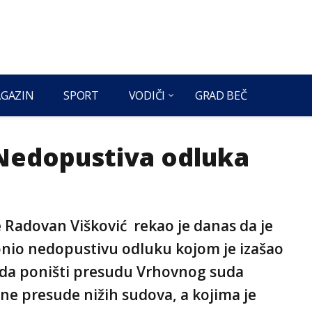
GAZIN
SPORT
VODIČI
GRAD BEČ
Nedopustiva odluka
 Radovan Višković rekao je danas da je
onio nedopustivu odluku kojom je izašao
o da poništi presudu Vrhovnog suda
e presude nižih sudova, a kojima je