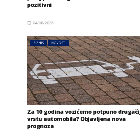
pozitivni
Posted
04/08/2026
on
BIZNIS
NOVOSTI
Za 10 godina vozićemo potpuno drugači
vrstu automobila? Objavljena nova
prognoza