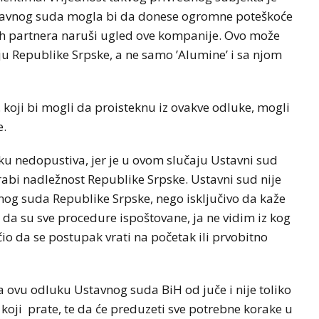
stavnog suda mogla bi da donese ogromne poteškoće
h partnera naruši ugled ove kompanije. Ovo može
ju Republike Srpske, a ne samo ’Alumine’ i sa njom
. koji bi mogli da proisteknu iz ovakve odluke, mogli
e.
u nedopustiva, jer je u ovom slučaju Ustavni sud
grabi nadležnost Republike Srpske. Ustavni sud nije
og suda Republike Srpske, nego isključivo da kaže
 da su sve procedure ispoštovane, ja ne vidim iz kog
io da se postupak vrati na početak ili prvobitno
 ovu odluku Ustavnog suda BiH od juče i nije toliko
 koji prate, te da će preduzeti sve potrebne korake u