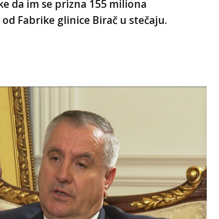
ke da im se prizna 155 miliona
od Fabrike glinice Birač u stečaju.