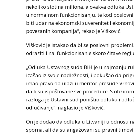
nekoliko stotina miliona, a ovakva odluka U
u normalnom funkcionisanju, te kod poslovni
biti udar na ekonomski suverenitet i ekonomi
povezanih kompanija“, rekao je Višković.
Višković je istakao da bi se poslovni problemi
odraziti i na funkcionisanje skoro čitave regij
„Odluka Ustavnog suda BiH je u najmanju ruk
izašao iz svoje nadležnosti, i pokušao da pri
imao pravo da ulazi u meritor presude Vrhovn
da li su ispoštovane sve procedure. S obzirom
razloga je Ustavni sud poništio odluku i odluč
odlučivanje“, naglasio je Višković.
On je dodao da odluka u Litvaniji u odnosu na
sporna, ali da su angažovani su pravni timovi