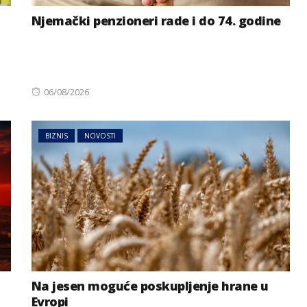
Njemački penzioneri rade i do 74. godine
Posted
06/08/2026
on
BIZNIS
NOVOSTI
Na jesen moguće poskupljenje hrane u
Evropi