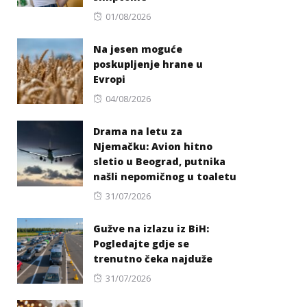
Posted
01/08/2026
on
Na jesen moguće
poskupljenje hrane u
Evropi
Posted
04/08/2026
on
Drama na letu za
Njemačku: Avion hitno
sletio u Beograd, putnika
našli nepomičnog u toaletu
Posted
31/07/2026
on
Gužve na izlazu iz BiH:
Pogledajte gdje se
trenutno čeka najduže
Posted
31/07/2026
on