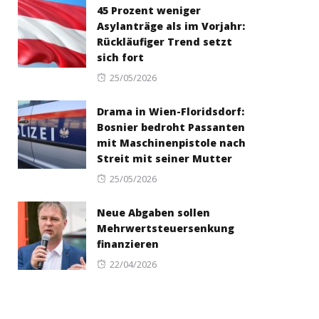
45 Prozent weniger
Asylanträge als im Vorjahr:
Rückläufiger Trend setzt
sich fort
Posted
25/05/2026
on
Drama in Wien-Floridsdorf:
Bosnier bedroht Passanten
mit Maschinenpistole nach
Streit mit seiner Mutter
Posted
25/05/2026
on
Neue Abgaben sollen
Mehrwertsteuersenkung
finanzieren
Posted
22/04/2026
on