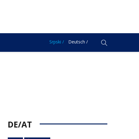
Srpski /
Deutsch /
DE/AT