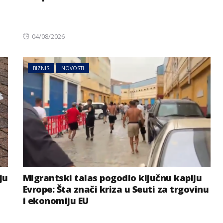
Posted
04/08/2026
on
BIZNIS
NOVOSTI
ju
Migrantski talas pogodio ključnu kapiju
Evrope: Šta znači kriza u Seuti za trgovinu
i ekonomiju EU