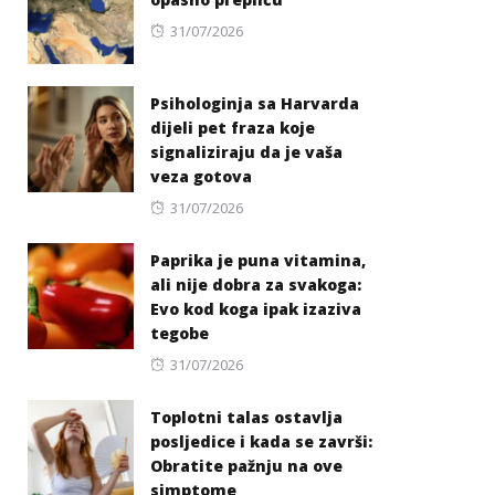
Posted
31/07/2026
on
Psihologinja sa Harvarda
dijeli pet fraza koje
signaliziraju da je vaša
veza gotova
Posted
31/07/2026
on
Paprika je puna vitamina,
ali nije dobra za svakoga:
Evo kod koga ipak izaziva
tegobe
Posted
31/07/2026
on
Toplotni talas ostavlja
posljedice i kada se završi:
Obratite pažnju na ove
simptome