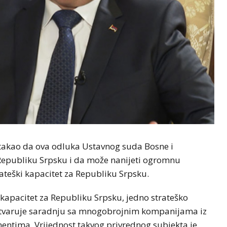
 istakao da ova odluka Ustavnog suda Bosne i
Republiku Srpsku i da može nanijeti ogromnu
ateški kapacitet za Republiku Srpsku.
apacitet za Republiku Srpsku, jedno strateško
ostvaruje saradnju sa mnogobrojnim kompanijama iz
nentima. Vrijednost takvog privrednog subjekta je