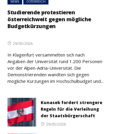
NEWS
ÖSTERREICH
Studierende protestieren
österreichweit gegen mögliche
Budgetkürzungen
Posted
29/05/2026
on
In Klagenfurt versammelten sich nach
Angaben der Universität rund 1.200 Personen
vor der Alpen-Adria-Universität. Die
Demonstrierenden wandten sich gegen
mögliche Kürzungen im Hochschulbudget und...
Kunasek fordert strengere
Regeln für die Verleihung
der Staatsbürgerschaft
Posted
29/05/2026
on