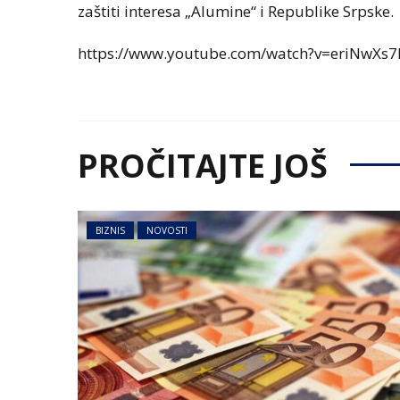
zaštiti interesa „Alumine“ i Republike Srpske.
https://www.youtube.com/watch?v=eriNwXs7
PROČITAJTE JOŠ
BIZNIS
NOVOSTI