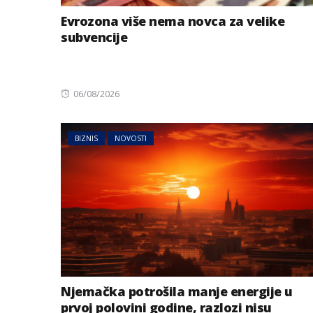
Evrozona više nema novca za velike
subvencije
Posted
06/08/2026
on
BIZNIS
NOVOSTI
Njemačka potrošila manje energije u
prvoj polovini godine, razlozi nisu