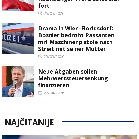
fort
Posted
25/05/2026
on
Drama in Wien-Floridsdorf:
Bosnier bedroht Passanten
mit Maschinenpistole nach
Streit mit seiner Mutter
Posted
25/05/2026
on
Neue Abgaben sollen
Mehrwertsteuersenkung
finanzieren
Posted
22/04/2026
on
NAJČITANIJE