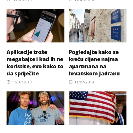
on
on
Aplikacije troše
Pogledajte kako se
megabajte i kad ih ne
kreću cijene najma
koristite, evo kako to
apartmana na
da spriječite
hrvatskom Jadranu
Posted
Posted
11/07/2018
11/07/2018
on
on