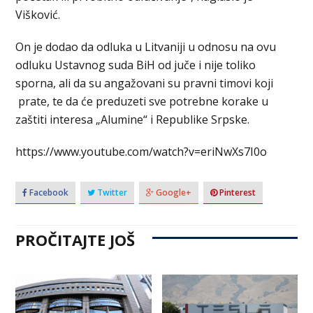
Višković.
On je dodao da odluka u Litvaniji u odnosu na ovu
odluku Ustavnog suda BiH od juče i nije toliko
sporna, ali da su angažovani su pravni timovi koji
prate, te da će preduzeti sve potrebne korake u
zaštiti interesa „Alumine“ i Republike Srpske.
https://www.youtube.com/watch?v=eriNwXs7I0o
Facebook
Twitter
Google+
Pinterest
PROČITAJTE JOŠ