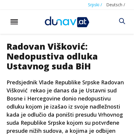
Srpski /
Deutsch /
Radovan Višković:
Nedopustiva odluka
Ustavnog suda BiH
Predsjednik Vlade Republike Srpske Radovan
Višković rekao je danas da je Ustavni sud
Bosne i Hercegovine donio nedopustivu
odluku kojom je izašao iz svoje nadležnosti
kada je odlučio da poništi presudu Vrhovnog
suda Republike Srpske kojom su potvrđene
presude nižih sudova, a kojima je odbijen