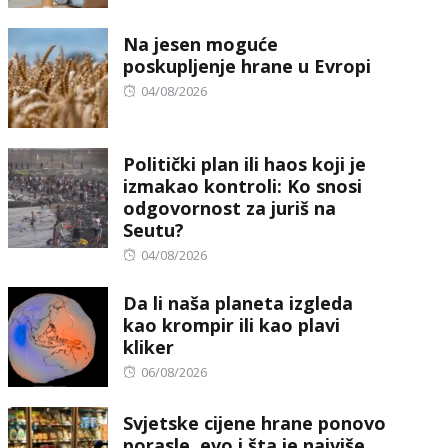
on
Na jesen moguće
poskupljenje hrane u Evropi
Posted
04/08/2026
on
Politički plan ili haos koji je
izmakao kontroli: Ko snosi
odgovornost za juriš na
Seutu?
Posted
04/08/2026
on
Da li naša planeta izgleda
kao krompir ili kao plavi
kliker
Posted
06/08/2026
on
Svjetske cijene hrane ponovo
porasle, evo i šta je najviše