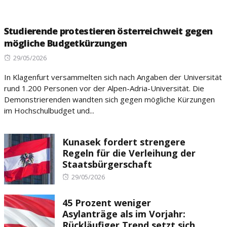
Studierende protestieren österreichweit gegen
mögliche Budgetkürzungen
Posted
29/05/2026
on
In Klagenfurt versammelten sich nach Angaben der Universität
rund 1.200 Personen vor der Alpen-Adria-Universität. Die
Demonstrierenden wandten sich gegen mögliche Kürzungen
im Hochschulbudget und...
Kunasek fordert strengere
Regeln für die Verleihung der
Staatsbürgerschaft
Posted
29/05/2026
on
45 Prozent weniger
Asylanträge als im Vorjahr:
Rückläufiger Trend setzt sich