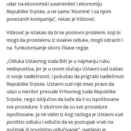
udar na ekonomski suverenitet i ekonomiju
Republike Srpske, a ne samo ’Alumine’ i sa njom
povezanih kompanija“, rekao je Višković.
Višković je istakao da bi se poslovni problemi. koji bi
mogli da proisteknu iz ovakve odluke, mogli odraziti i
na funkcionisanje skoro čitave regije.
„Odluka Ustavnog suda BiH je u najmanju ruku
nedopustiva, jer je u ovom slučaju Ustavni sud izašao
iz svoje nadležnosti, i pokušao da prigrabi nadležnost
Republike Srpske. Ustavni sud nije imao pravo da
ulazi u meritor presude Vrhovnog suda Republike
Srpske, nego isključivo da kaže da li su ispoštovane
sve procedure. S obzirom da su sve procedure
ispoštovane, ja ne vidim iz kog razloga je Ustavni sud
poništio odluku i odlučio da se postupak vrati na
početak ili prvobitno odlučivanje“, naglasio je