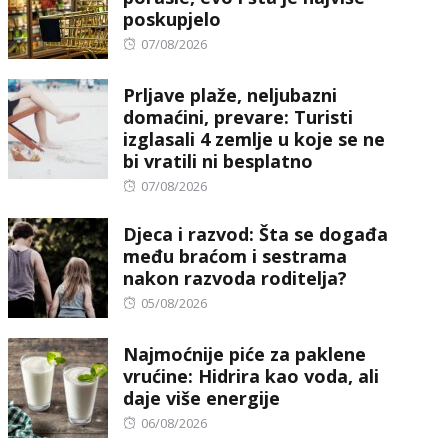
poskupjelo
Posted
07/08/2026
on
Prljave plaže, neljubazni
domaćini, prevare: Turisti
izglasali 4 zemlje u koje se ne
bi vratili ni besplatno
Posted
07/08/2026
on
Djeca i razvod: Šta se događa
među braćom i sestrama
nakon razvoda roditelja?
Posted
05/08/2026
on
Najmoćnije piće za paklene
vrućine: Hidrira kao voda, ali
daje više energije
Posted
06/08/2026
on