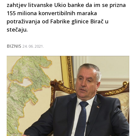
zahtjev litvanske Ukio banke da im se prizna
155 miliona konvertibilnih maraka
potraživanja od Fabrike glinice Birač u
stečaju.
BIZNIS
24. 06. 2021.