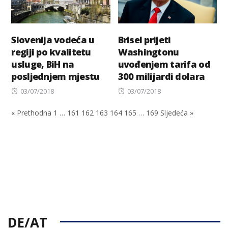
Slovenija vodeća u
Brisel prijeti
regiji po kvalitetu
Washingtonu
usluge, BiH na
uvođenjem tarifa od
posljednjem mjestu
300 milijardi dolara
Posted
Posted
03/07/2018
03/07/2018
on
on
« Prethodna
1
…
161
162
163
164
165
…
169
Sljedeća »
DE/AT