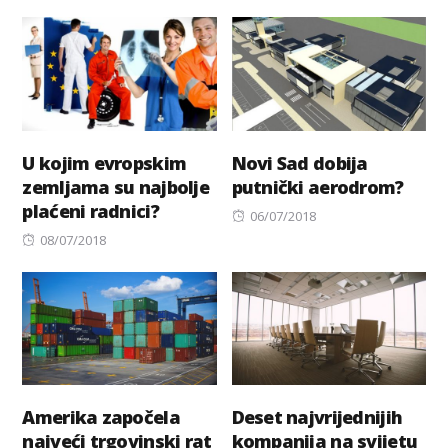
on
U kojim evropskim
Novi Sad dobija
zemljama su najbolje
putnički aerodrom?
plaćeni radnici?
Posted
06/07/2018
Posted
on
08/07/2018
on
Amerika započela
Deset najvrijednijih
najveći trgovinski rat
kompanija na svijetu