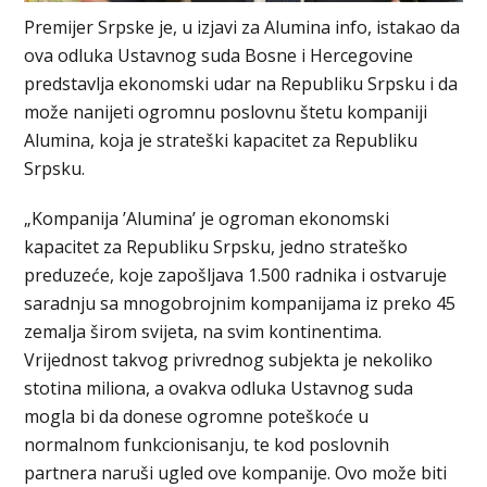
Premijer Srpske je, u izjavi za Alumina info, istakao da
ova odluka Ustavnog suda Bosne i Hercegovine
predstavlja ekonomski udar na Republiku Srpsku i da
može nanijeti ogromnu poslovnu štetu kompaniji
Alumina, koja je strateški kapacitet za Republiku
Srpsku.
„Kompanija ’Alumina’ je ogroman ekonomski
kapacitet za Republiku Srpsku, jedno strateško
preduzeće, koje zapošljava 1.500 radnika i ostvaruje
saradnju sa mnogobrojnim kompanijama iz preko 45
zemalja širom svijeta, na svim kontinentima.
Vrijednost takvog privrednog subjekta je nekoliko
stotina miliona, a ovakva odluka Ustavnog suda
mogla bi da donese ogromne poteškoće u
normalnom funkcionisanju, te kod poslovnih
partnera naruši ugled ove kompanije. Ovo može biti