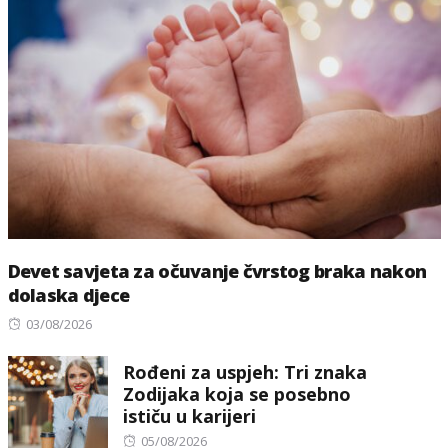
Devet savjeta za očuvanje čvrstog braka nakon
dolaska djece
Posted
03/08/2026
on
Rođeni za uspjeh: Tri znaka
Zodijaka koja se posebno
ističu u karijeri
Posted
05/08/2026