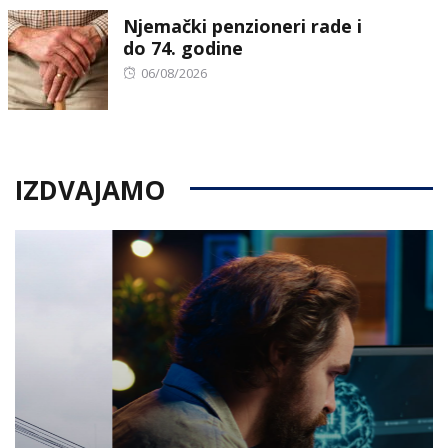
Njemački penzioneri rade i
do 74. godine
Posted
06/08/2026
on
IZDVAJAMO