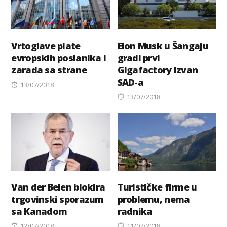
Vrtoglave plate
Elon Musk u Šangaju
evropskih poslanika i
gradi prvi
zarada sa strane
Gigafactory izvan
SAD-a
Posted
13/07/2018
on
Posted
13/07/2018
on
Van der Belen blokira
Turističke firme u
trgovinski sporazum
problemu, nema
sa Kanadom
radnika
Posted
Posted
12/07/2018
11/07/2018