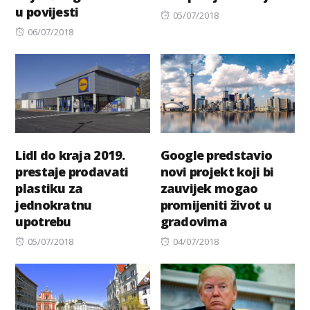
u povijesti
Posted
05/07/2018
Posted
on
06/07/2018
on
Lidl do kraja 2019.
Google predstavio
prestaje prodavati
novi projekt koji bi
plastiku za
zauvijek mogao
jednokratnu
promijeniti život u
upotrebu
gradovima
Posted
Posted
05/07/2018
04/07/2018
on
on