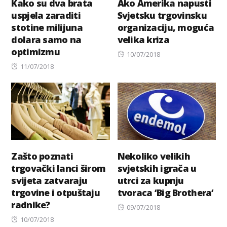
Kako su dva brata
Ako Amerika napusti
uspjela zaraditi
Svjetsku trgovinsku
stotine milijuna
organizaciju, moguća
dolara samo na
velika kriza
optimizmu
Posted
10/07/2018
Posted
on
11/07/2018
on
Zašto poznati
Nekoliko velikih
trgovački lanci širom
svjetskih igrača u
svijeta zatvaraju
utrci za kupnju
trgovine i otpuštaju
tvoraca ‘Big Brothera’
radnike?
Posted
09/07/2018
Posted
on
10/07/2018