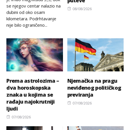
puteve
se njegov centar nalazio na
Posted
08/08/2026
dubini od oko osam
on
kilometara. Podrhtavanje
nije bilo ograničeno...
Prema astrolozima –
Njemačka na pragu
dva horoskopska
neviđenog političkog
znaka u kojima se
previranja
rađaju najokrutniji
Posted
07/08/2026
ljudi
on
Posted
07/08/2026
on