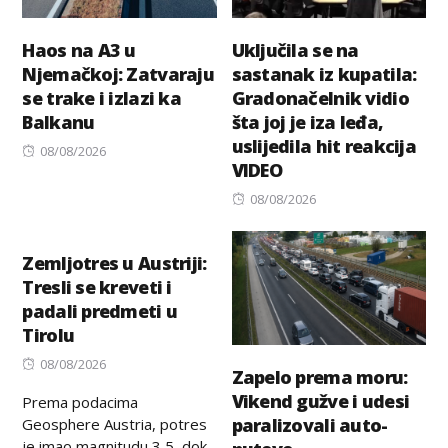
Haos na A3 u
Uključila se na
Njemačkoj: Zatvaraju
sastanak iz kupatila:
se trake i izlazi ka
Gradonačelnik vidio
Balkanu
šta joj je iza leđa,
uslijedila hit reakcija
Posted
08/08/2026
VIDEO
on
Posted
08/08/2026
on
Zemljotres u Austriji:
Tresli se kreveti i
padali predmeti u
Tirolu
Posted
08/08/2026
Zapelo prema moru:
on
Vikend gužve i udesi
Prema podacima
paralizovali auto-
Geosphere Austria, potres
je imao magnitudu 3,5, dok