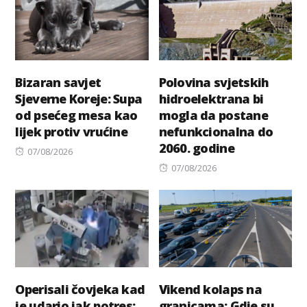
Bizaran savjet
Polovina svjetskih
Sjeverne Koreje: Supa
hidroelektrana bi
od psećeg mesa kao
mogla da postane
lijek protiv vrućine
nefunkcionalna do
2060. godine
Posted
07/08/2026
on
Posted
07/08/2026
on
Operisali čovjeka kad
Vikend kolaps na
je udario jak potres:
granicama: Gdje su