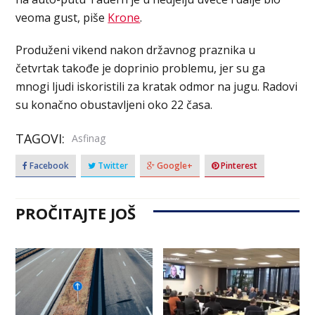
veoma gust, piše
Krone
.
Produženi vikend nakon državnog praznika u
četvrtak takođe je doprinio problemu, jer su ga
mnogi ljudi iskoristili za kratak odmor na jugu. Radovi
su konačno obustavljeni oko 22 časa.
TAGOVI:
Asfinag
Facebook
Twitter
Google+
Pinterest
PROČITAJTE JOŠ