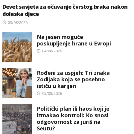
Devet savjeta za očuvanje čvrstog braka nakon
dolaska djece
Posted
03/08/2026
on
Na jesen moguće
poskupljenje hrane u Evropi
Posted
04/08/2026
on
Rođeni za uspjeh: Tri znaka
Zodijaka koja se posebno
ističu u karijeri
Posted
05/08/2026
on
Politički plan ili haos koji je
izmakao kontroli: Ko snosi
odgovornost za juriš na
Seutu?