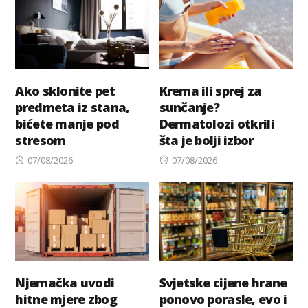
Ako sklonite pet
Krema ili sprej za
predmeta iz stana,
sunčanje?
bićete manje pod
Dermatolozi otkrili
stresom
šta je bolji izbor
Posted
Posted
07/08/2026
07/08/2026
on
on
Njemačka uvodi
Svjetske cijene hrane
hitne mjere zbog
ponovo porasle, evo i