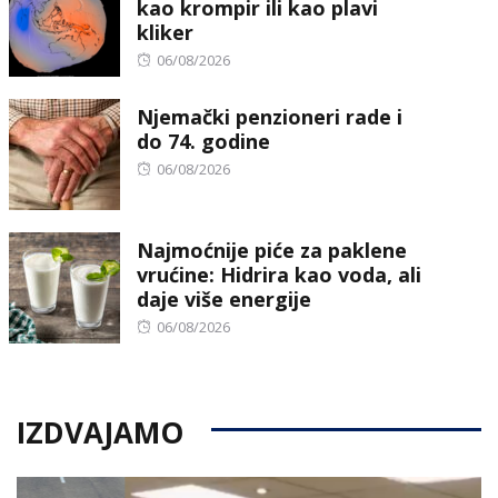
kao krompir ili kao plavi
kliker
Posted
06/08/2026
on
Njemački penzioneri rade i
do 74. godine
Posted
06/08/2026
on
Najmoćnije piće za paklene
vrućine: Hidrira kao voda, ali
daje više energije
Posted
06/08/2026
on
IZDVAJAMO