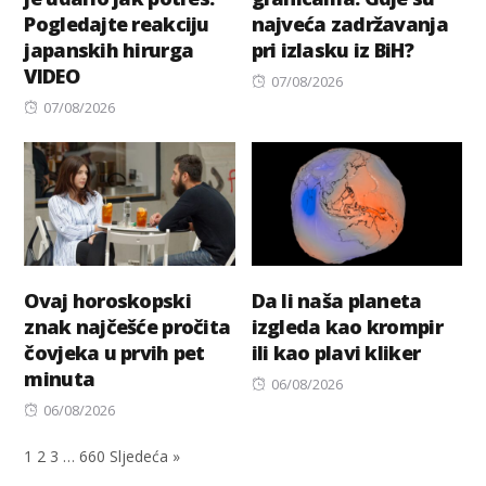
Pogledajte reakciju
najveća zadržavanja
japanskih hirurga
pri izlasku iz BiH?
VIDEO
Posted
07/08/2026
Posted
on
07/08/2026
on
Ovaj horoskopski
Da li naša planeta
znak najčešće pročita
izgleda kao krompir
čovjeka u prvih pet
ili kao plavi kliker
minuta
Posted
06/08/2026
Posted
on
06/08/2026
on
1
2
3
…
660
Sljedeća »