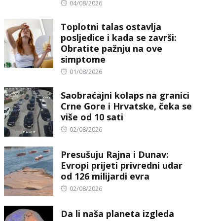
Posted
04/08/2026
on
Toplotni talas ostavlja
posljedice i kada se završi:
Obratite pažnju na ove
simptome
Posted
01/08/2026
on
Saobraćajni kolaps na granici
Crne Gore i Hrvatske, čeka se
više od 10 sati
Posted
02/08/2026
on
Presušuju Rajna i Dunav:
Evropi prijeti privredni udar
od 126 milijardi evra
Posted
02/08/2026
on
Da li naša planeta izgleda