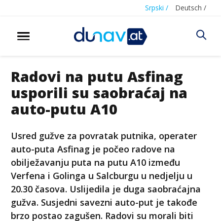
Srpski /
Deutsch /
Radovi na putu Asfinag
usporili su saobraćaj na
auto-putu A10
Usred gužve za povratak putnika, operater
auto-puta Asfinag je počeo radove na
obilježavanju puta na putu A10 između
Verfena i Golinga u Salcburgu u nedjelju u
20.30 časova. Uslijedila je duga saobraćajna
gužva. Susjedni savezni auto-put je takođe
brzo postao zagušen. Radovi su morali biti