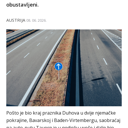
obustavljeni.
AUSTRIJA
08. 06. 2026.
Pošto je bio kraj praznika Duhova u dvije njemačke
pokrajine, Bavarskoj i Baden-Virtembergu, saobraćaj
na auto-putu Tauern je u nedjelju uveče i dalje bio