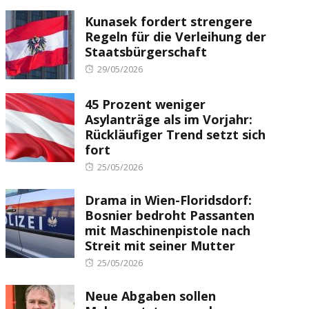
Kunasek fordert strengere
Regeln für die Verleihung der
Staatsbürgerschaft
Posted
29/05/2026
on
45 Prozent weniger
Asylanträge als im Vorjahr:
Rückläufiger Trend setzt sich
fort
Posted
25/05/2026
on
Drama in Wien-Floridsdorf:
Bosnier bedroht Passanten
mit Maschinenpistole nach
Streit mit seiner Mutter
Posted
25/05/2026
on
Neue Abgaben sollen