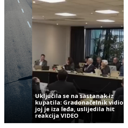
Uključila se na sastanak iz
kupatila: Gradonačelnik vidio šta
joj je iza leđa, uslijedila hit
reakcija VIDEO