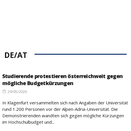
DE/AT
Studierende protestieren österreichweit gegen
mögliche Budgetkürzungen
Posted
29/05/2026
on
In Klagenfurt versammelten sich nach Angaben der Universität
rund 1.200 Personen vor der Alpen-Adria-Universität. Die
Demonstrierenden wandten sich gegen mögliche Kürzungen
im Hochschulbudget und...