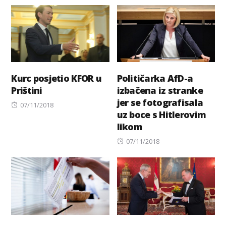
on
Kurc posjetio KFOR u
Političarka AfD-a
Prištini
izbačena iz stranke
jer se fotografisala
Posted
07/11/2018
uz boce s Hitlerovim
on
likom
Posted
07/11/2018
on