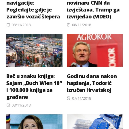
navigacije:
novinaru CNN da
Pogledajte gdje je
izvještava, Tramp ga
završio vozač šlepera
izvrijeđao (VIDEO)
Posted
Posted
08/11/2018
08/11/2018
on
on
Beč u znaku knjige:
Godinu dana nakon
Sajam „Buch Wien 18“
hapšenja, Todorić
i 100.000 knjiga za
izručen Hrvatskoj
građane
Posted
07/11/2018
Posted
on
08/11/2018
on