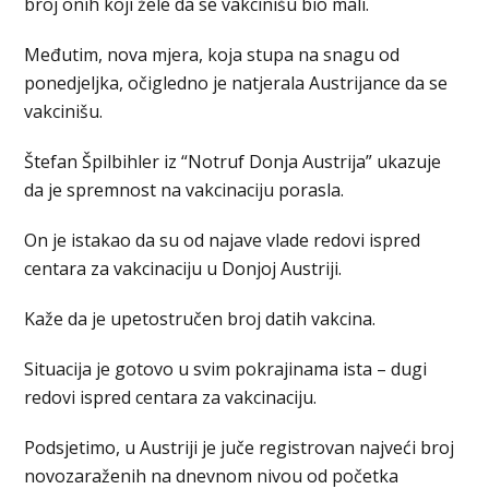
broj onih koji žele da se vakcinišu bio mali.
Međutim, nova mjera, koja stupa na snagu od
ponedjeljka, očigledno je natjerala Austrijance da se
vakcinišu.
Štefan Špilbihler iz “Notruf Donja Austrija” ukazuje
da je spremnost na vakcinaciju porasla.
On je istakao da su od najave vlade redovi ispred
centara za vakcinaciju u Donjoj Austriji.
Kaže da je upetostručen broj datih vakcina.
Situacija je gotovo u svim pokrajinama ista – dugi
redovi ispred centara za vakcinaciju.
Podsjetimo, u Austriji je juče registrovan najveći broj
novozaraženih na dnevnom nivou od početka