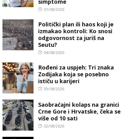
simptome
Posted
01/08/2026
on
Politički plan ili haos koji je
izmakao kontroli: Ko snosi
odgovornost za juriš na
Seutu?
Posted
04/08/2026
on
Rođeni za uspjeh: Tri znaka
Zodijaka koja se posebno
ističu u karijeri
Posted
05/08/2026
on
Saobraćajni kolaps na granici
Crne Gore i Hrvatske, čeka se
više od 10 sati
Posted
02/08/2026
on