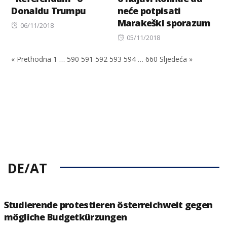
Donaldu Trumpu
neće potpisati
Marakeški sporazum
Posted
06/11/2018
on
Posted
05/11/2018
on
« Prethodna
1
…
590
591
592
593
594
…
660
Sljedeća »
DE/AT
Studierende protestieren österreichweit gegen
mögliche Budgetkürzungen