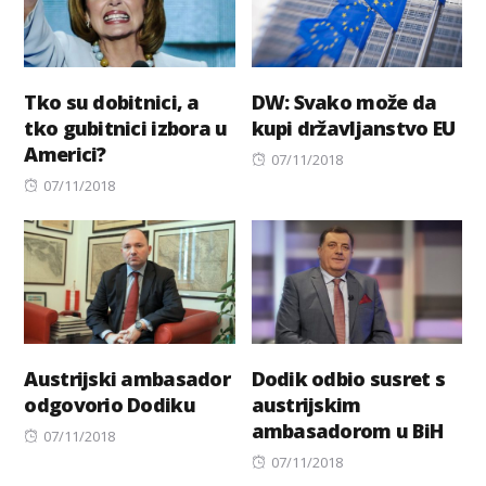
Tko su dobitnici, a
DW: Svako može da
tko gubitnici izbora u
kupi državljanstvo EU
Americi?
Posted
07/11/2018
Posted
on
07/11/2018
on
Austrijski ambasador
Dodik odbio susret s
odgovorio Dodiku
austrijskim
ambasadorom u BiH
Posted
07/11/2018
on
Posted
07/11/2018