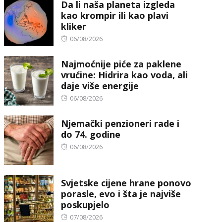
Da li naša planeta izgleda
kao krompir ili kao plavi
kliker
Posted
06/08/2026
on
Najmoćnije piće za paklene
vrućine: Hidrira kao voda, ali
daje više energije
Posted
06/08/2026
on
Njemački penzioneri rade i
do 74. godine
Posted
06/08/2026
on
Svjetske cijene hrane ponovo
porasle, evo i šta je najviše
poskupjelo
Posted
07/08/2026