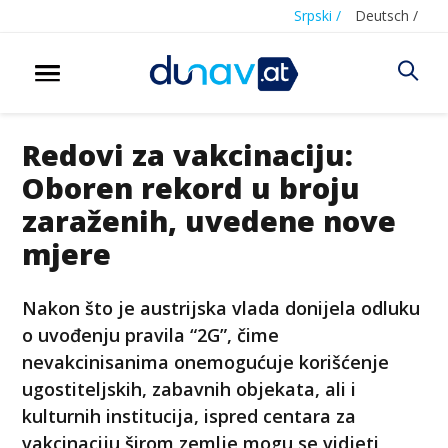
Srpski /
Deutsch /
Redovi za vakcinaciju:
Oboren rekord u broju
zaraženih, uvedene nove
mjere
Nakon što je austrijska vlada donijela odluku
o uvođenju pravila “2G”, čime
nevakcinisanima onemogućuje korišćenje
ugostiteljskih, zabavnih objekata, ali i
kulturnih institucija, ispred centara za
vakcinaciju širom zemlje mogu se vidjeti