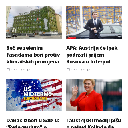
on
Beč se zelenim
APA: Austrija će ipak
fasadama bori protiv
podržati prijem
klimatskih promjena
Kosova u Interpol
Posted
Posted
06/11/2018
06/11/2018
on
on
Danas izbori u SAD-u:
I austrijski mediji pišu
“Referendum” o
o najavi Kolinde da