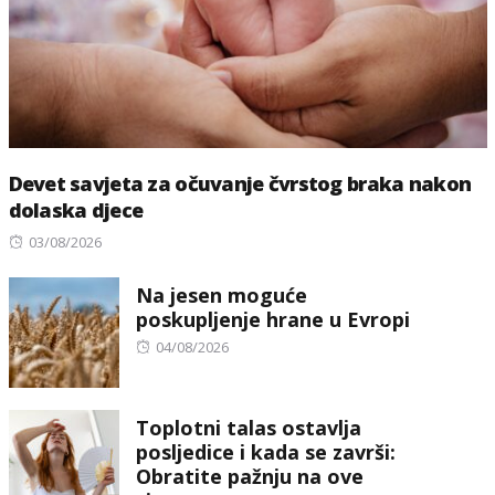
Devet savjeta za očuvanje čvrstog braka nakon
dolaska djece
Posted
03/08/2026
on
Na jesen moguće
poskupljenje hrane u Evropi
Posted
04/08/2026
on
Toplotni talas ostavlja
posljedice i kada se završi:
Obratite pažnju na ove