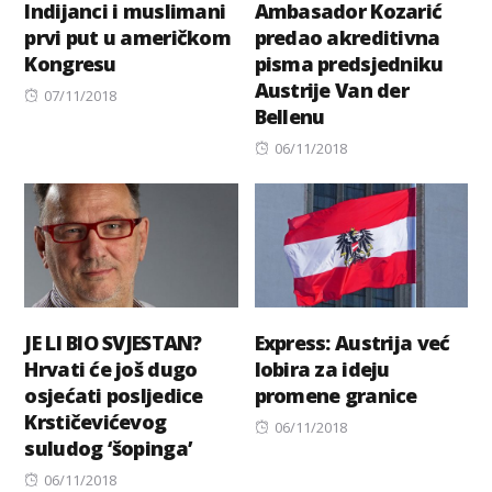
Indijanci i muslimani
Ambasador Kozarić
prvi put u američkom
predao akreditivna
Kongresu
pisma predsjedniku
Austrije Van der
Posted
07/11/2018
Bellenu
on
Posted
06/11/2018
on
JE LI BIO SVJESTAN?
Express: Austrija već
Hrvati će još dugo
lobira za ideju
osjećati posljedice
promene granice
Krstičevićevog
Posted
06/11/2018
suludog ‘šopinga’
on
Posted
06/11/2018