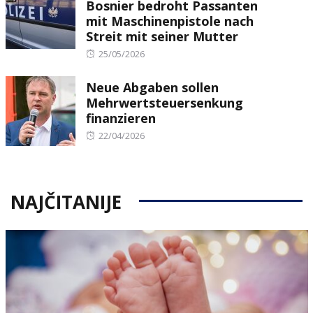
Bosnier bedroht Passanten
mit Maschinenpistole nach
Streit mit seiner Mutter
Posted
25/05/2026
on
Neue Abgaben sollen
Mehrwertsteuersenkung
finanzieren
Posted
22/04/2026
on
NAJČITANIJE