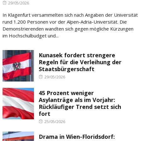
Posted
29/05/2026
on
In Klagenfurt versammelten sich nach Angaben der Universität
rund 1.200 Personen vor der Alpen-Adria-Universität. Die
Demonstrierenden wandten sich gegen mögliche Kürzungen
im Hochschulbudget und...
Kunasek fordert strengere
Regeln für die Verleihung der
Staatsbürgerschaft
Posted
29/05/2026
on
45 Prozent weniger
Asylanträge als im Vorjahr:
Rückläufiger Trend setzt sich
fort
Posted
25/05/2026
on
Drama in Wien-Floridsdorf: