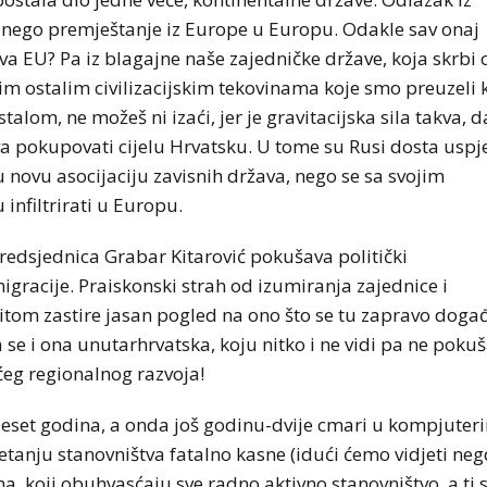
, nego premještanje iz Europe u Europu. Odakle sav onaj
va EU? Pa iz blagajne naše zajedničke države, koja skrbi 
 svim ostalim civilizacijskim tekovinama koje smo preuzeli
talom, ne možeš ni izaći, jer je gravitacijska sila takva, d
va pokupovati cijelu Hrvatsku. U tome su Rusi dosta uspje
ju novu asocijaciju zavisnih država, nego se sa svojim
infiltrirati u Europu.
edsjednica Grabar Kitarović pokušava politički
igracije. Praiskonski strah od izumiranja zajednice i
itom zastire jasan pogled na ono što se tu zapravo doga
se i ona unutarhrvatska, koju nitko i ne vidi pa ne poku
ćeg regionalnog razvoja!
deset godina, a onda još godinu-dvije cmari u kompjuter
etanju stanovništva fatalno kasne (idući ćemo vidjeti neg
, koji obuhvasćaju sve radno aktivno stanovništvo, a ti 