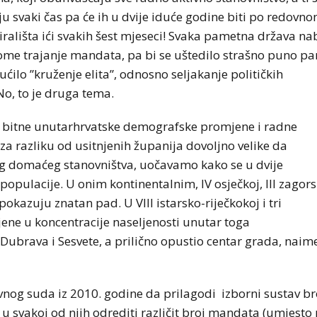
ju svaki čas pa će ih u dvije iduće godine biti po redovn
birališta ići svakih šest mjeseci! Svaka pametna država na
 tome trajanje mandata, pa bi se uštedilo strašno puno pa
gućilo ”kruženje elita”, odnosno seljakanje političkih
No, to je druga tema.
 bitne unutarhrvatske demografske promjene i radne
 za razliku od usitnjenih županija dovoljno velike da
og domaćeg stanovništva, uočavamo kako se u dvije
t populacije. U onim kontinentalnim, IV osječkoj, III zagor
okazuju znatan pad. U VIII istarsko-riječkokoj i tri
mjene u koncentracije naseljenosti unutar toga
Dubrava i Sesvete, a prilično opustio centar grada, naim
nog suda iz 2010. godine da prilagodi izborni sustav br
u svakoj od njih odrediti različit broj mandata (umjesto