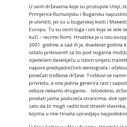
U svim državama koje su pristupile Uniji, s
Primjerice Rumunjsku i Bugarsku napustilo 
je utvrditi, jer su u bugarskoj kvoti i Make
Europu. Tu su osim toga i oni koje se sele se
kući – recimo Romi. Hrvatska je u istu euro
2001. godine, a sad ih je, dvadeset godina k
ostalo prikovanih za tlo pod nogama možda d
sljedećem desetljeću u istom smjeru transfer
napore predsjedničinih demografa i očekiva
povećati troškove države. Troškovi se namiru
privredu, a ona jedina generira rast i zapos
odlaze nekamo drugamo… Istodobno, država s
prodati javna poduzeća strancima, dok njen
zato da bi mogli raditi kod stranih vlasnika
kojima u ime Hrvata upravljaju najpodobniji 
U času kad je u ušla u Europu, Hrvatska je 