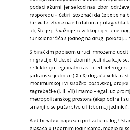
podaci ažurni, jer se kod nas izbori održava
rasporedu – četiri, što znači da će se se na 
bi sve te izbore na isti datum i prilagodila
ali, što je još važnije, u velikoj mjeri onemo
funkcionerčića s jednog na drugi položaj… 
S biračkim popisom u ruci, množemo uočiti
migracije. U deset izbornih jedinica koje se,
reflektiraju regionalni raspored heterogen
jadranske jedinice (IX i X) događa veliki ras
međimurskoj i VI sisačko-posavskoj, brojke p
zagrebačke (I, II, VII) imamo – egal, uz pro
metropolitanskog prostora (eksplodirali su 
smanjilo se pučanstvo u I izbornoj jedinici).
Kad bi Sabor napokon prihvatio nalog Ustav
glasača u izbornim jedinicama, moglo bi se 