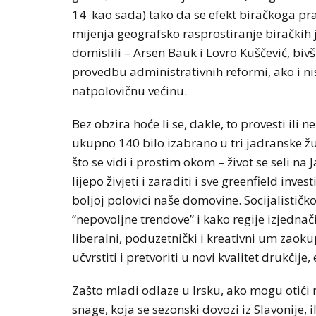
14 kao sada) tako da se efekt biračkoga pra
mijenja geografsko rasprostiranje biračkih j
domislili – Arsen Bauk i Lovro Kuščević, bivš
provedbu administrativnih reformi, ako i ni
natpolovičnu većinu.
Bez obzira hoće li se, dakle, to provesti il
ukupno 140 bilo izabrano u tri jadranske žu
što se vidi i prostim okom – život se seli na
lijepo živjeti i zaraditi i sve greenfield inve
boljoj polovici naše domovine. Socijalističk
”nepovoljne trendove” i kako regije izjednač
liberalni, poduzetnički i kreativni um zaoku
učvrstiti i pretvoriti u novi kvalitet drukčij
Zašto mladi odlaze u Irsku, ako mogu otići 
snage, koja se sezonski dovozi iz Slavonije,