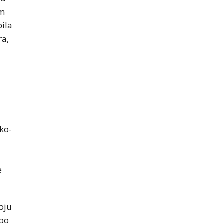
om
bila
ra,
sko-
e
oju
 po