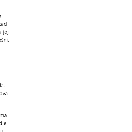
o
 kad
a joj
šni,
đa.
šava
ima
dje
su