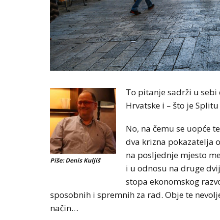
To pitanje sadrži u sebi 
Hrvatske i – što je Spli
No, na čemu se uopće te
dva krizna pokazatelja 
na posljednje mjesto m
Piše: Denis Kuljiš
i u odnosu na druge dvi
stopa ekonomskog razvoj
sposobnih i spremnih za rad. Obje te nevolje
način…