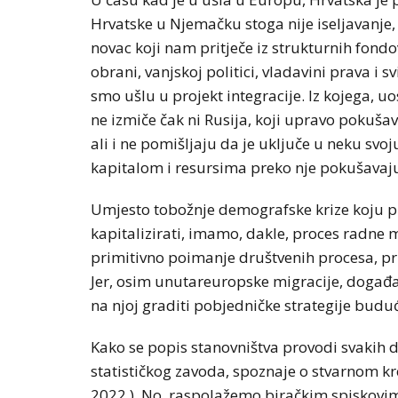
Hrvatske u Njemačku stoga nije iseljavanje
novac koji nam pritječe iz strukturnih fondo
obrani, vanjskoj politici, vladavini prava i
smo ušlu u projekt integracije. Iz kojega, uos
ne izmiče čak ni Rusija, koji upravo pokuša
ali i ne pomišljaju da je uključe u neku svo
kapitalom i resursima preko nje pokušavaju 
Umjesto tobožnje demografske krize koju pr
kapitalizirati, imamo, dakle, proces radne m
primitivno poimanje društvenih procesa, pr
Jer, osim unutareuropske migracije, događa 
na njoj graditi pobjedničke strategije budu
Kako se popis stanovništva provodi svakih 
statističkog zavoda, spoznaje o stvarnom kr
2022.). No, raspolažemo biračkim spiskovima