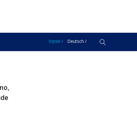
Srpski /
Deutsch /
lno,
ide