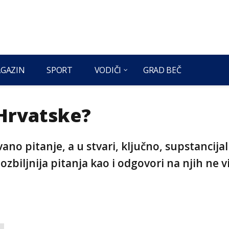
GAZIN
SPORT
VODIČI
GRAD BEČ
 Hrvatske?
ano pitanje, a u stvari, ključno, supstancija
ozbiljnija pitanja kao i odgovori na njih ne v