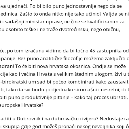
va ujednači. To bi bilo puno jednostavnije nego da se
edinica. Zašto to onda nitko nije tako učinio? Valjda se n
i i sadašnji ministar uprave, ne čine se kvalificiranim za
su osobito teške i ne traže dvotrećinsku, nego običnu,
i neće, po tom izračunu vidimo da bi točno 45 zastupnika od
panije. Bez puno analitičke filozofije možemo zaključiti 
 Jadran! To će biti nova hrvatska okosnica. Ondje se može
sticije kao i većina Hrvata s velikim štednim ulogom, živi u 
o-birokratski um sad bi počeo kombinirati kako zaustaviti
iti, tako da svi budu podjednako siromašni i nesretni, do
piti puno produktivnije pitanje – kako taj proces ubrzati,
e, europske Hrvatske?
raditi u Dubrovnik i na dubrovačku rivijeru? Nedostaje r
 ili skuplja gdje god možeš pronaći nekog nevoljnika koji ć