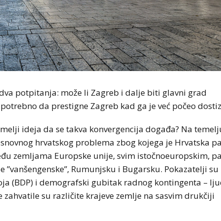
dva potpitanja: može li Zagreb i dalje biti glavni grad
tu potrebno da prestigne Zagreb kad ga je već počeo dostiz
melji ideja da se takva konvergencija događa? Na temelj
osnovnog hrvatskog problema zbog kojega je Hrvatska p
eđu zemljama Europske unije, svim istočnoeuropskim, pa
je ”vanšengenske”, Rumunjsku i Bugarsku. Pokazatelji su
a (BDP) i demografski gubitak radnog kontingenta – lju
 zahvatile su različite krajeve zemlje na sasvim drukčiji