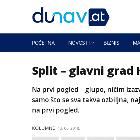
POČETNA
NOVOSTI
BIZNIS
MA
Split – glavni grad
Na prvi pogled – glupo, ničim izazv
samo što se sva takva ozbiljna, naj
na prvi pogled.
KOLUMNE
13. 06. 2018.