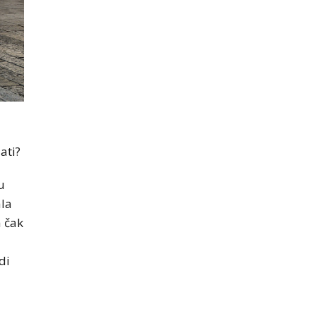
ati?
u
ala
 čak
di