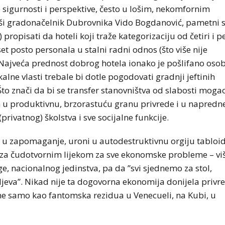
 sigurnosti i perspektive, često u lošim, nekomfornim
ivši gradonačelnik Dubrovnika Vido Bogdanović, pametni s
) propisati da hoteli koji traže kategorizaciju od četiri i p
posto personala u stalni radni odnos (što više nije
ajveća prednost dobrog hotela ionako je pošlifano osob
lne vlasti trebale bi dotle pogodovati gradnji jeftinih
Što znači da bi se transfer stanovništva od slabosti moga
 u produktivnu, brzorastuću granu privrede i u napredn
rivatnog) školstva i sve socijalne funkcije.
ri u zapomaganje, uroni u autodestruktivnu orgiju tabloi
u za čudotvornim lijekom za sve ekonomske probleme – vi
ge, nacionalnog jedinstva, pa da ”svi sjednemo za stol,
ljeva”. Nikad nije ta dogovorna ekonomija donijela privr
ne samo kao fantomska rezidua u Venecueli, na Kubi, u