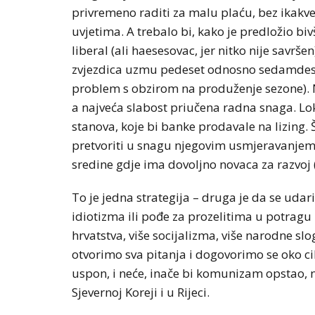
privremeno raditi za malu plaću, bez ikakve
uvjetima. A trebalo bi, kako je predložio b
liberal (ali haesesovac, jer nitko nije savršen
zvjezdica uzmu pedeset odnosno sedamdeset 
problem s obzirom na produženje sezone). N
a najveća slabost priučena radna snaga. Loka
stanova, koje bi banke prodavale na lizing. 
pretvoriti u snagu njegovim usmjeravanjem
sredine gdje ima dovoljno novaca za razvoj (p
To je jedna strategija – druga je da se uda
idiotizma ili pođe za prozelitima u potrag
hrvatstva, više socijalizma, više narodne slo
otvorimo sva pitanja i dogovorimo se oko ci
uspon, i neće, inače bi komunizam opstao, 
Sjevernoj Koreji i u Rijeci.