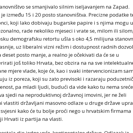
tanovništvo se smanjivalo silnim iseljavanjem na Zapad.
je između 15 i 20 posto stanovništva. Precizne podatke t
donci, koji lako dobivaju bugarske papire i s njima mogu 
zonalno, rade nekoliko mjeseci i vrate se, milom ili silom
psku demografsku retortu ušla s oko 4,5 milijuna stanov
asnije, uz liberalni vizni režim i dostupnost radnih dozvol
eset posto manje, a realno je očekivati da će se u
irati još toliko Hrvata, bez obzira na na sve intelektualn
ne mjere vlade, koje će, kao i svaki intervencionizam sa
ju iz poreza, koji su zato previsoki i razaraju poduzetni
lenost, pa mladi ljudi, budući da vide kako tu nema sreće
jedi na neproduktivnoj državnoj imovini, jer ne želi
i vlastiti državljani masovno odlaze u druge države upr
, svjesni kako će tu bolje proći nego u hrvatskim firmama
Hrvati iz partija na vlasti.
postala dio jedne veće, kontinentalne države. Odlazak iz