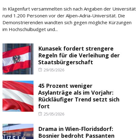
on
In Klagenfurt versammelten sich nach Angaben der Universität
rund 1.200 Personen vor der Alpen-Adria-Universität. Die
Demonstrierenden wandten sich gegen mögliche Kürzungen
im Hochschulbudget und...
Kunasek fordert strengere
Regeln für die Verleihung der
Staatsbürgerschaft
Posted
29/05/2026
on
45 Prozent weniger
Asylanträge als im Vorjahr:
Rückläufiger Trend setzt sich
fort
Posted
25/05/2026
on
Drama in Wien-Floridsdorf:
Bosnier bedroht Passanten