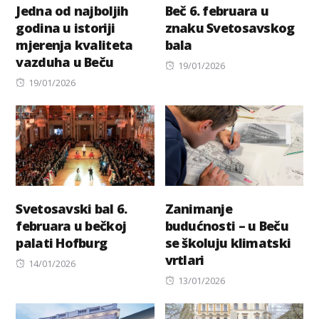
Jedna od najboljih
Beč 6. februara u
godina u istoriji
znaku Svetosavskog
mjerenja kvaliteta
bala
vazduha u Beču
Posted
19/01/2026
Posted
on
19/01/2026
on
Svetosavski bal 6.
Zanimanje
februara u bečkoj
budućnosti – u Beču
palati Hofburg
se školuju klimatski
vrtlari
Posted
14/01/2026
on
Posted
13/01/2026
on