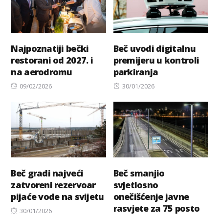
Najpoznatiji bečki
Beč uvodi digitalnu
restorani od 2027. i
premijeru u kontroli
na aerodromu
parkiranja
Posted
Posted
09/02/2026
30/01/2026
on
on
Beč gradi najveći
Beč smanjio
zatvoreni rezervoar
svjetlosno
pijaće vode na svijetu
onečišćenje javne
rasvjete za 75 posto
Posted
30/01/2026