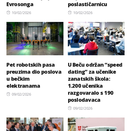
Evrosonga
poslastičarnicu
Posted
Posted
10/02/2026
10/02/2026
on
on
Pet robotskih pasa
U Beču održan “speed
preuzima dio poslova
dating” za učenike
u bečkim
zanatskih škola:
elektranama
1.200 učenika
razgovaralo s 190
Posted
09/02/2026
poslodavaca
on
Posted
09/02/2026
on