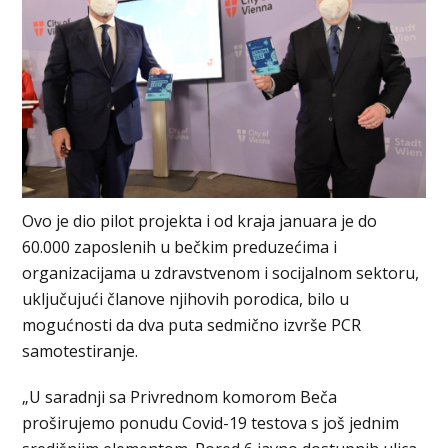
Ovo je dio pilot projekta i od kraja januara je do
60.000 zaposlenih u bečkim preduzećima i
organizacijama u zdravstvenom i socijalnom sektoru,
uključujući članove njihovih porodica, bilo u
mogućnosti da dva puta sedmično izvrše PCR
samotestiranje.
„U saradnji sa Privrednom komorom Beča
proširujemo ponudu Covid-19 testova s ​​još jednim