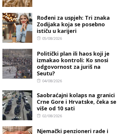
on
Rođeni za uspjeh: Tri znaka
Zodijaka koja se posebno
ističu u karijeri
Posted
05/08/2026
on
Politički plan ili haos koji je
izmakao kontroli: Ko snosi
odgovornost za juriš na
Seutu?
Posted
04/08/2026
on
Saobraćajni kolaps na granici
Crne Gore i Hrvatske, čeka se
više od 10 sati
Posted
02/08/2026
on
Njemački penzioneri rade i