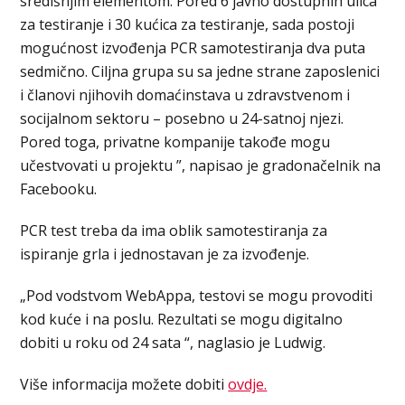
središnjim elementom. Pored 6 javno dostupnih ulica
za testiranje i 30 kućica za testiranje, sada postoji
mogućnost izvođenja PCR samotestiranja dva puta
sedmično. Ciljna grupa su sa jedne strane zaposlenici
i članovi njihovih domaćinstava u zdravstvenom i
socijalnom sektoru – posebno u 24-satnoj njezi.
Pored toga, privatne kompanije takođe mogu
učestvovati u projektu ”, napisao je gradonačelnik na
Facebooku.
PCR test treba da ima oblik samotestiranja za
ispiranje grla i jednostavan je za izvođenje.
„Pod vodstvom WebAppa, testovi se mogu provoditi
kod kuće i na poslu. Rezultati se mogu digitalno
dobiti u roku od 24 sata “, naglasio je Ludwig.
Više informacija možete dobiti
ovdje.