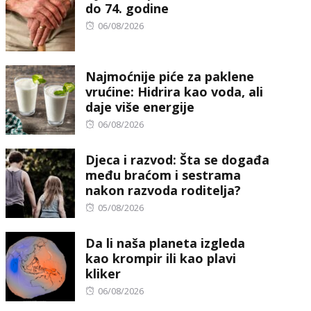
do 74. godine
Posted
06/08/2026
on
Najmoćnije piće za paklene
vrućine: Hidrira kao voda, ali
daje više energije
Posted
06/08/2026
on
Djeca i razvod: Šta se događa
među braćom i sestrama
nakon razvoda roditelja?
Posted
05/08/2026
on
Da li naša planeta izgleda
kao krompir ili kao plavi
kliker
Posted
06/08/2026
on