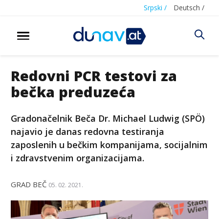
Srpski /
Deutsch /
Redovni PCR testovi za
bečka preduzeća
Gradonačelnik Beča Dr. Michael Ludwig (SPÖ)
najavio je danas redovna testiranja
zaposlenih u bečkim kompanijama, socijalnim
i zdravstvenim organizacijama.
GRAD BEČ
05. 02. 2021.