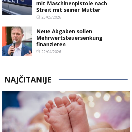
mit Maschinenpistole nach
Streit mit seiner Mutter
Posted
25/05/2026
on
Neue Abgaben sollen
Mehrwertsteuersenkung
finanzieren
Posted
22/04/2026
on
NAJČITANIJE