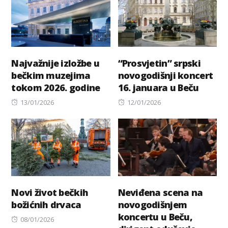
Najvažnije izložbe u
“Prosvjetin” srpski
bečkim muzejima
novogodišnji koncert
tokom 2026. godine
16. januara u Beču
Posted
Posted
13/01/2026
12/01/2026
on
on
Novi život bečkih
Neviđena scena na
božićnih drvaca
novogodišnjem
koncertu u Beču,
Posted
08/01/2026