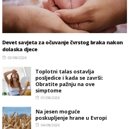
Devet savjeta za očuvanje čvrstog braka nakon
dolaska djece
Posted
03/08/2026
on
Toplotni talas ostavlja
posljedice i kada se završi:
Obratite pažnju na ove
simptome
Posted
01/08/2026
on
Na jesen moguće
poskupljenje hrane u Evropi
Posted
04/08/2026