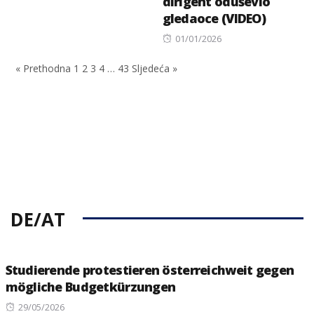
dirigent oduševio
on
gledaoce (VIDEO)
Posted
01/01/2026
on
« Prethodna
1
2
3
4
…
43
Sljedeća »
DE/AT
Studierende protestieren österreichweit gegen
mögliche Budgetkürzungen
Posted
29/05/2026