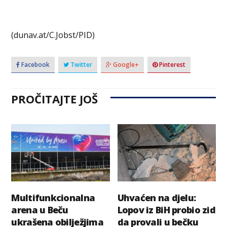
(dunav.at/C.Jobst/PID)
Facebook
Twitter
Google+
Pinterest
PROČITAJTE JOŠ
Multifunkcionalna
Uhvaćen na djelu:
arena u Beču
Lopov iz BiH probio zid
ukrašena obilježjima
da provali u bečku