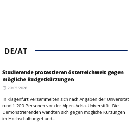
DE/AT
Studierende protestieren österreichweit gegen
mögliche Budgetkürzungen
Posted
29/05/2026
on
In Klagenfurt versammelten sich nach Angaben der Universität
rund 1.200 Personen vor der Alpen-Adria-Universität. Die
Demonstrierenden wandten sich gegen mögliche Kürzungen
im Hochschulbudget und...