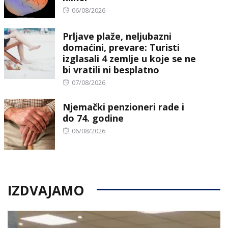
Posted
06/08/2026
on
Prljave plaže, neljubazni
domaćini, prevare: Turisti
izglasali 4 zemlje u koje se ne
bi vratili ni besplatno
Posted
07/08/2026
on
Njemački penzioneri rade i
do 74. godine
Posted
06/08/2026
on
IZDVAJAMO