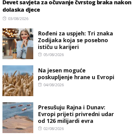
Devet savjeta za očuvanje čvrstog braka nakon
dolaska djece
Posted
03/08/2026
on
Rođeni za uspjeh: Tri znaka
Zodijaka koja se posebno
ističu u karijeri
Posted
05/08/2026
on
Na jesen moguće
poskupljenje hrane u Evropi
Posted
04/08/2026
on
Presušuju Rajna i Dunav:
Evropi prijeti privredni udar
od 126 milijardi evra
Posted
02/08/2026
on