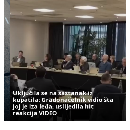
Uključila se na sastanak iz
kupatila: Gradonačelnik vidio šta
joj je iza leđa, uslijedila hit
reakcija VIDEO