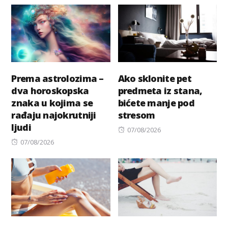
Prema astrolozima –
Ako sklonite pet
dva horoskopska
predmeta iz stana,
znaka u kojima se
bićete manje pod
rađaju najokrutniji
stresom
ljudi
Posted
07/08/2026
Posted
on
07/08/2026
on