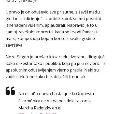
naravi”, rekao je.
Upravo je on oduševio sve prisutne, sišavši među
gledaoce i dirigujući iz publike, dok su mu prisutni,
iznenađeni viđenim, aplaudirali. Napravio je to u
samoj završnici koncerta, kada se izvodi Radecki-
marš, kompozicija kojom koncert svake godine
završava.
Neze-Segen je prošao kroz cijelu dvoranu, dirigujući
kako orkestar tako i publiku, koja ga je u nevjerici i s
apsolutnim oduševljenjem vjerno pratila. Neki su
vadili i telefone kako bi zabilježili trenutak.
No es año nuevo hasta que la Orquesta
Filarmónica de Viena nos deleita con la
Marcha Radetzky en el