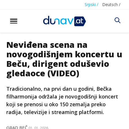
Srpski /
Deutsch /
Neviđena scena na
novogodišnjem koncertu u
Beču, dirigent oduševio
gledaoce (VIDEO)
Tradicionalno, na prvi dan u godini, Bečka
filharmonija održala je novogodišnji koncert
koji se prenosi u oko 150 zemalja preko
radija, televizije i streaming platformi.
GRAD BEČ
01. 01. 2026.