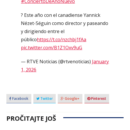
#ConciertoDeAñoNuevo
? Este año con el canadiense Yannick
Nézet-Séguin como director y paseando
y dirigiendo entre el
público
https://t.co/nzchbj1fAa
pic.twitter.com/B1Z1Oxv9uG
— RTVE Noticias (@rtvenoticias)
January
1, 2026
Facebook
Twitter
Google+
Pinterest
PROČITAJTE JOŠ