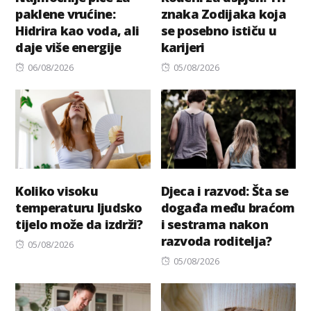
paklene vrućine:
znaka Zodijaka koja
Hidrira kao voda, ali
se posebno ističu u
daje više energije
karijeri
Posted
Posted
06/08/2026
05/08/2026
on
on
Koliko visoku
Djeca i razvod: Šta se
temperaturu ljudsko
događa među braćom
tijelo može da izdrži?
i sestrama nakon
razvoda roditelja?
Posted
05/08/2026
on
Posted
05/08/2026
on