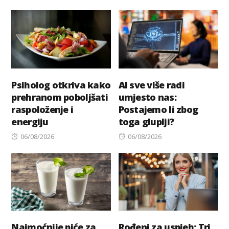
on
Psiholog otkriva kako
AI sve više radi
prehranom poboljšati
umjesto nas:
raspoloženje i
Postajemo li zbog
energiju
toga gluplji?
Posted
Posted
06/08/2026
06/08/2026
on
on
Najmoćnije piće za
Rođeni za uspjeh: Tri