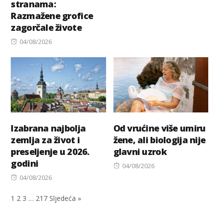
stranama:
on
Razmažene grofice
zagorčale živote
Posted
04/08/2026
on
Izabrana najbolja
Od vrućine više umiru
zemlja za život i
žene, ali biologija nije
preseljenje u 2026.
glavni uzrok
godini
Posted
04/08/2026
Posted
on
04/08/2026
on
1
2
3
…
217
Sljedeća »