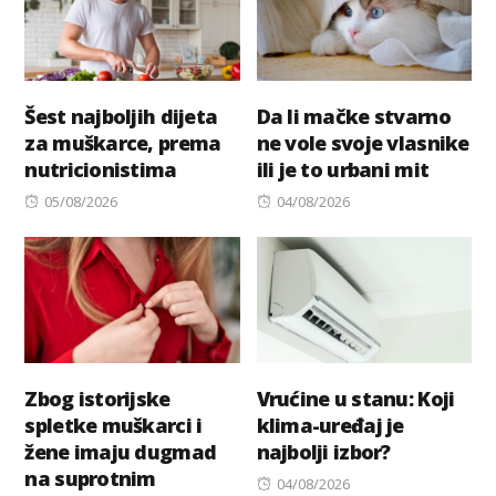
Šest najboljih dijeta
Da li mačke stvarno
za muškarce, prema
ne vole svoje vlasnike
nutricionistima
ili je to urbani mit
Posted
Posted
05/08/2026
04/08/2026
on
on
Zbog istorijske
Vrućine u stanu: Koji
spletke muškarci i
klima-uređaj je
žene imaju dugmad
najbolji izbor?
na suprotnim
Posted
04/08/2026