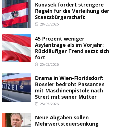
Kunasek fordert strengere
Regeln für die Verleihung der
Staatsbürgerschaft
Posted
29/05/2026
on
45 Prozent weniger
Asylanträge als im Vorjahr:
Rückläufiger Trend setzt sich
fort
Posted
25/05/2026
on
Drama in Wien-Floridsdorf:
Bosnier bedroht Passanten
mit Maschinenpistole nach
Streit mit seiner Mutter
Posted
25/05/2026
on
Neue Abgaben sollen
Mehrwertsteuersenkung