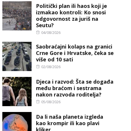
Politički plan ili haos koji je
izmakao kontroli: Ko snosi
odgovornost za juriš na
Seutu?
Posted
04/08/2026
on
Saobraćajni kolaps na granici
Crne Gore i Hrvatske, čeka se
više od 10 sati
Posted
02/08/2026
on
Djeca i razvod: Šta se događa
među braćom i sestrama
nakon razvoda roditelja?
Posted
05/08/2026
on
Da li naša planeta izgleda
kao krompir ili kao plavi
kliker