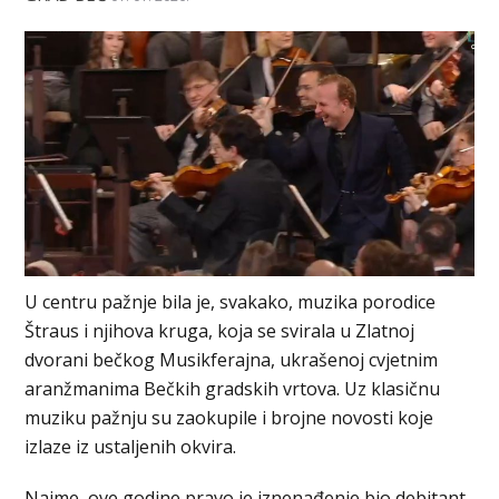
U centru pažnje bila je, svakako, muzika porodice
Štraus i njihova kruga, koja se svirala u Zlatnoj
dvorani bečkog Musikferajna, ukrašenoj cvjetnim
aranžmanima Bečkih gradskih vrtova. Uz klasičnu
muziku pažnju su zaokupile i brojne novosti koje
izlaze iz ustaljenih okvira.
Naime, ove godine pravo je iznenađenje bio debitant