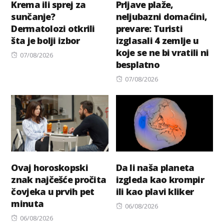
Krema ili sprej za
Prljave plaže,
sunčanje?
neljubazni domaćini,
Dermatolozi otkrili
prevare: Turisti
šta je bolji izbor
izglasali 4 zemlje u
koje se ne bi vratili ni
Posted
07/08/2026
besplatno
on
Posted
07/08/2026
on
Ovaj horoskopski
Da li naša planeta
znak najčešće pročita
izgleda kao krompir
čovjeka u prvih pet
ili kao plavi kliker
minuta
Posted
06/08/2026
Posted
on
06/08/2026