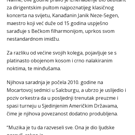
za dirigentskim pultom najpoznatijeg klasičnog
koncerta na svijetu, Kanađanin Janik Neze-Segen,
maestro koji već duže od 15 godina uspješno
sarađuje s Bečkom filharmonijom, uprkos svom
nestandardnom imidžu.
Za razliku od većine svojih kolega, pojavljuje se s
platinasto obojenom kosom i crno nalakiranim
noktima, te minđušama.
Njihova saradnja je počela 2010. godine na
Mocartovoj sedmici u Salcburgu, a ubrzo je uslijedio i
poziv orkestra da u posljednji trenutak preuzme i
spasi turneju u Sjedinjenim Američkim Državama,
čime je njihova povezanost dodatno produbljena.
“Muzika je tu da razveseli sve. Ona je dio ljudske