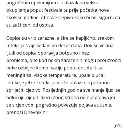
pogođenih epidemijom ili odlazak na velika
okupljanja poput festivala te prije početka nove
školske godine, obnove cjepivo kako bi bili sigurni da
su zaštićeni od ospica.
Ospice su vrlo zarazne, a šire se kapljično, zrakom.
Infekcija traje sedam do deset dana. Dok se većina
ljudi od ospica oporavlja potpuno i bez
problema, one kod nekih zaraženih mogu prouzročiti
neke ozbiljne komplikacije poput encefalitisa,
meningitisa, visoke temperature, upale pluća i
infekcije jetre. Infekciju može ublažiti ili potpuno
spriječiti cjepivo. Posljednjih godina sve manje ljudi se
odlučuje cijepiti djecu zbog straha od nuspojava jer
se s cjepivom pogrešno povezuje pojava autizma,
prenosi Dnevnik.hr
(n1)