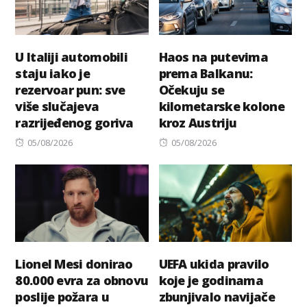
U Italiji automobili
Haos na putevima
staju iako je
prema Balkanu:
rezervoar pun: sve
Očekuju se
više slučajeva
kilometarske kolone
razrijeđenog goriva
kroz Austriju
Posted
Posted
05/08/2026
05/08/2026
on
on
Lionel Mesi donirao
UEFA ukida pravilo
80.000 evra za obnovu
koje je godinama
poslije požara u
zbunjivalo navijače