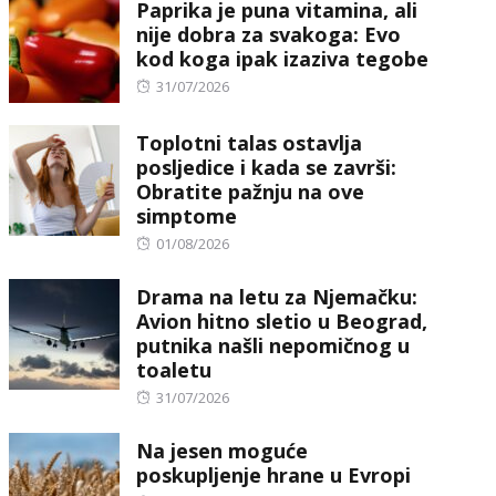
Paprika je puna vitamina, ali
nije dobra za svakoga: Evo
kod koga ipak izaziva tegobe
Posted
31/07/2026
on
Toplotni talas ostavlja
posljedice i kada se završi:
Obratite pažnju na ove
simptome
Posted
01/08/2026
on
Drama na letu za Njemačku:
Avion hitno sletio u Beograd,
putnika našli nepomičnog u
toaletu
Posted
31/07/2026
on
Na jesen moguće
poskupljenje hrane u Evropi