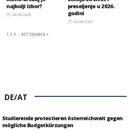
najbolji izbor?
preseljenje u 2026.
godini
Posted
04/08/2026
on
Posted
04/08/2026
on
1
2
3
…
657
Sljedeća »
DE/AT
Studierende protestieren österreichweit gegen
mögliche Budgetkürzungen