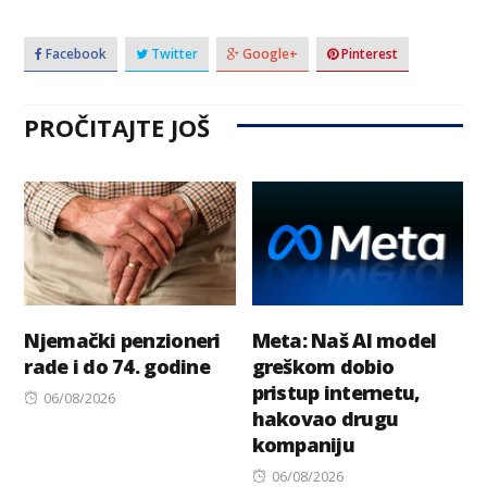
Facebook
Twitter
Google+
Pinterest
PROČITAJTE JOŠ
Njemački penzioneri
Meta: Naš AI model
rade i do 74. godine
greškom dobio
pristup internetu,
Posted
06/08/2026
hakovao drugu
on
kompaniju
Posted
06/08/2026