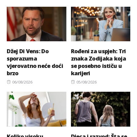
on
Džej Di Vens: Do
Rođeni za uspjeh: Tri
sporazuma
znaka Zodijaka koja
vjerovatno neće doći
se posebno ističu u
brzo
karijeri
Posted
Posted
06/08/2026
05/08/2026
on
on
Koliko visoku
Djeca i razvod: Šta se