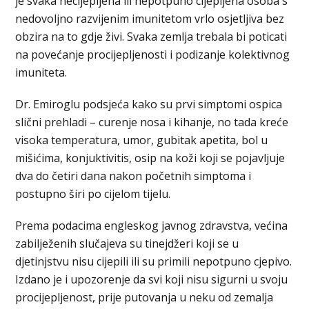
je svaka necijepljena ili nepotpuno cijepljena osoba s
nedovoljno razvijenim imunitetom vrlo osjetljiva bez
obzira na to gdje živi. Svaka zemlja trebala bi poticati
na povećanje procijepljenosti i podizanje kolektivnog
imuniteta.
Dr. Emiroglu podsjeća kako su prvi simptomi ospica
slični prehladi – curenje nosa i kihanje, no tada kreće
visoka temperatura, umor, gubitak apetita, bol u
mišićima, konjuktivitis, osip na koži koji se pojavljuje
dva do četiri dana nakon početnih simptoma i
postupno širi po cijelom tijelu.
Prema podacima engleskog javnog zdravstva, većina
zabilježenih slučajeva su tinejdžeri koji se u
djetinjstvu nisu cijepili ili su primili nepotpuno cjepivo.
Izdano je i upozorenje da svi koji nisu sigurni u svoju
procijepljenost, prije putovanja u neku od zemalja