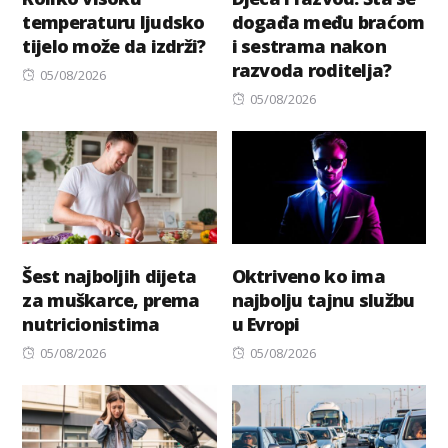
temperaturu ljudsko
događa među braćom
tijelo može da izdrži?
i sestrama nakon
razvoda roditelja?
Posted
05/08/2026
on
Posted
05/08/2026
on
Šest najboljih dijeta
Oktriveno ko ima
za muškarce, prema
najbolju tajnu službu
nutricionistima
u Evropi
Posted
Posted
05/08/2026
05/08/2026
on
on