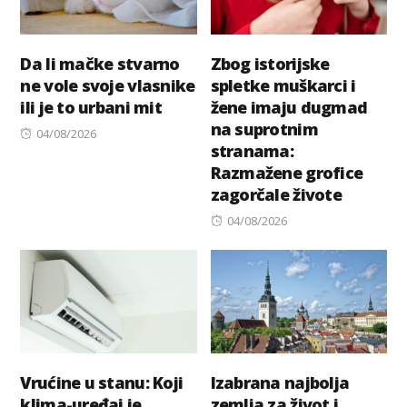
Da li mačke stvarno
Zbog istorijske
ne vole svoje vlasnike
spletke muškarci i
ili je to urbani mit
žene imaju dugmad
na suprotnim
Posted
04/08/2026
stranama:
on
Razmažene grofice
zagorčale živote
Posted
04/08/2026
on
Vrućine u stanu: Koji
Izabrana najbolja
klima-uređaj je
zemlja za život i