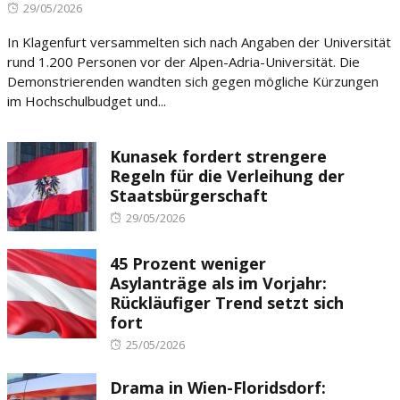
Posted
29/05/2026
on
In Klagenfurt versammelten sich nach Angaben der Universität
rund 1.200 Personen vor der Alpen-Adria-Universität. Die
Demonstrierenden wandten sich gegen mögliche Kürzungen
im Hochschulbudget und...
Kunasek fordert strengere
Regeln für die Verleihung der
Staatsbürgerschaft
Posted
29/05/2026
on
45 Prozent weniger
Asylanträge als im Vorjahr:
Rückläufiger Trend setzt sich
fort
Posted
25/05/2026
on
Drama in Wien-Floridsdorf: