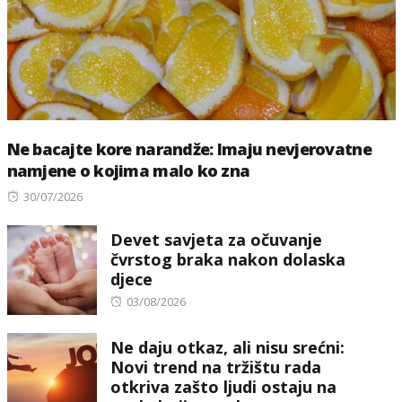
Ne bacajte kore narandže: Imaju nevjerovatne
namjene o kojima malo ko zna
Posted
30/07/2026
on
Devet savjeta za očuvanje
čvrstog braka nakon dolaska
djece
Posted
03/08/2026
on
Ne daju otkaz, ali nisu srećni:
Novi trend na tržištu rada
otkriva zašto ljudi ostaju na