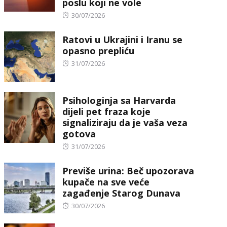
poslu koji ne vole
Posted
30/07/2026
on
Ratovi u Ukrajini i Iranu se
opasno prepliću
Posted
31/07/2026
on
Psihologinja sa Harvarda
dijeli pet fraza koje
signaliziraju da je vaša veza
gotova
Posted
31/07/2026
on
Previše urina: Beč upozorava
kupače na sve veće
zagađenje Starog Dunava
Posted
30/07/2026
on