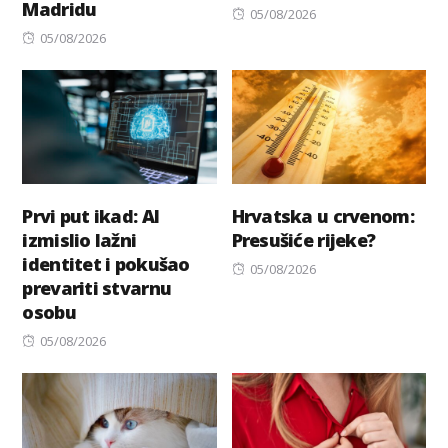
Madridu
Posted
05/08/2026
Posted
on
05/08/2026
on
Prvi put ikad: AI
Hrvatska u crvenom:
izmislio lažni
Presušiće rijeke?
identitet i pokušao
Posted
05/08/2026
prevariti stvarnu
on
osobu
Posted
05/08/2026
on