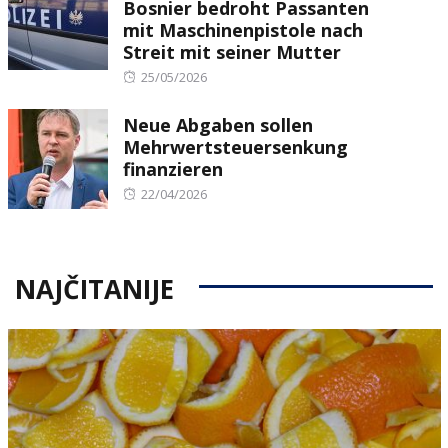
Bosnier bedroht Passanten
mit Maschinenpistole nach
Streit mit seiner Mutter
Posted
25/05/2026
on
Neue Abgaben sollen
Mehrwertsteuersenkung
finanzieren
Posted
22/04/2026
on
NAJČITANIJE