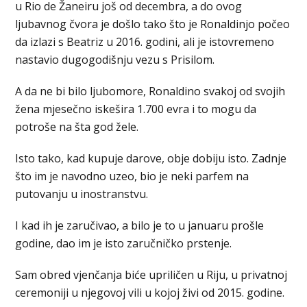
u Rio de Žaneiru još od decembra, a do ovog
ljubavnog čvora je došlo tako što je Ronaldinjo počeo
da izlazi s Beatriz u 2016. godini, ali je istovremeno
nastavio dugogodišnju vezu s Prisilom.
A da ne bi bilo ljubomore, Ronaldino svakoj od svojih
žena mjesečno iskešira 1.700 evra i to mogu da
potroše na šta god žele.
Isto tako, kad kupuje darove, obje dobiju isto. Zadnje
što im je navodno uzeo, bio je neki parfem na
putovanju u inostranstvu.
I kad ih je zaručivao, a bilo je to u januaru prošle
godine, dao im je isto zaručničko prstenje.
Sam obred vjenčanja biće upriličen u Riju, u privatnoj
ceremoniji u njegovoj vili u kojoj živi od 2015. godine.