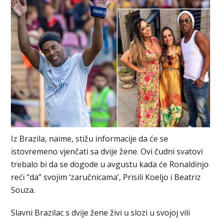
Iz Brazila, naime, stižu informacije da će se
istovremeno vjenčati sa dvije žene. Ovi čudni svatovi
trebalo bi da se dogode u avgustu kada će Ronaldinjo
reći “da” svojim ‘zaručnicama’, Prisili Koeljo i Beatriz
Souza.
Slavni Brazilac s dvije žene živi u slozi u svojoj vili