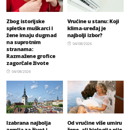
Zbog istorijske
Vrućine u stanu: Koji
spletke muškarci i
klima-uređaj je
žene imaju dugmad
najbolji izbor?
na suprotnim
Posted
04/08/2026
stranama:
on
Razmažene grofice
zagorčale živote
Posted
04/08/2026
on
Izabrana najbolja
Od vrućine više umiru
zemlja za život i
žene, ali biologija nije