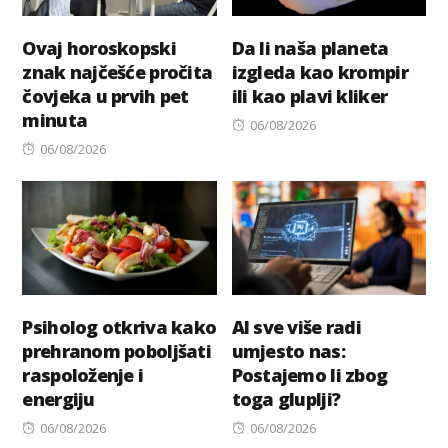
Ovaj horoskopski
Da li naša planeta
znak najčešće pročita
izgleda kao krompir
čovjeka u prvih pet
ili kao plavi kliker
minuta
Posted
06/08/2026
Posted
on
06/08/2026
on
Psiholog otkriva kako
AI sve više radi
prehranom poboljšati
umjesto nas:
raspoloženje i
Postajemo li zbog
energiju
toga gluplji?
Posted
Posted
06/08/2026
06/08/2026