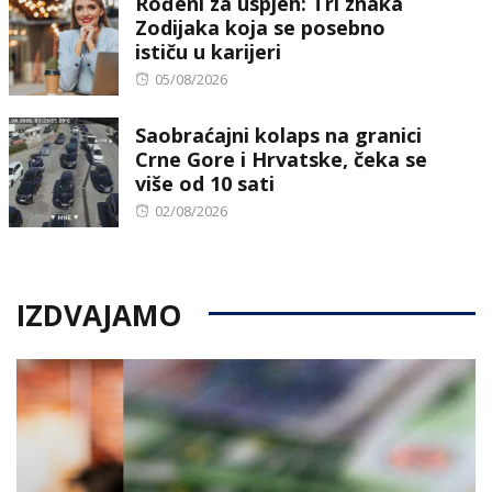
Rođeni za uspjeh: Tri znaka
Zodijaka koja se posebno
ističu u karijeri
Posted
05/08/2026
on
Saobraćajni kolaps na granici
Crne Gore i Hrvatske, čeka se
više od 10 sati
Posted
02/08/2026
on
IZDVAJAMO