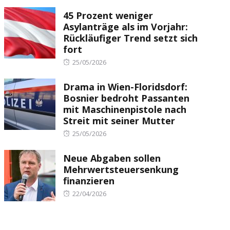
on
45 Prozent weniger
Asylanträge als im Vorjahr:
Rückläufiger Trend setzt sich
fort
Posted
25/05/2026
on
Drama in Wien-Floridsdorf:
Bosnier bedroht Passanten
mit Maschinenpistole nach
Streit mit seiner Mutter
Posted
25/05/2026
on
Neue Abgaben sollen
Mehrwertsteuersenkung
finanzieren
Posted
22/04/2026
on