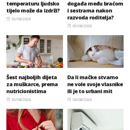
temperaturu ljudsko
događa među braćom
tijelo može da izdrži?
i sestrama nakon
razvoda roditelja?
Posted
05/08/2026
on
Posted
05/08/2026
on
Šest najboljih dijeta
Da li mačke stvarno
za muškarce, prema
ne vole svoje vlasnike
nutricionistima
ili je to urbani mit
Posted
Posted
05/08/2026
04/08/2026
on
on