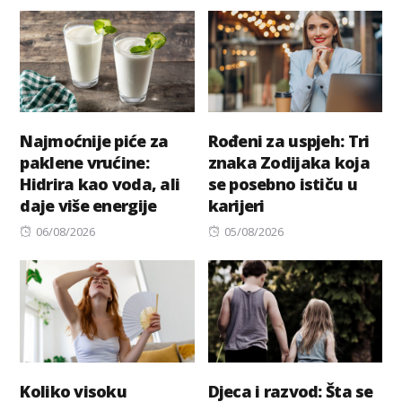
on
on
Najmoćnije piće za
Rođeni za uspjeh: Tri
paklene vrućine:
znaka Zodijaka koja
Hidrira kao voda, ali
se posebno ističu u
daje više energije
karijeri
Posted
Posted
06/08/2026
05/08/2026
on
on
Koliko visoku
Djeca i razvod: Šta se