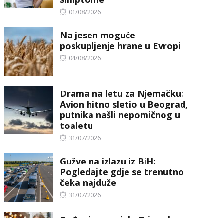
Posted
01/08/2026
on
Na jesen moguće
poskupljenje hrane u Evropi
Posted
04/08/2026
on
Drama na letu za Njemačku:
Avion hitno sletio u Beograd,
putnika našli nepomičnog u
toaletu
Posted
31/07/2026
on
Gužve na izlazu iz BiH:
Pogledajte gdje se trenutno
čeka najduže
Posted
31/07/2026
on