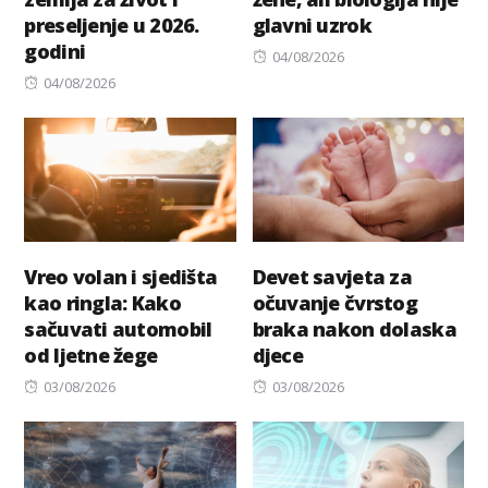
preseljenje u 2026.
glavni uzrok
godini
Posted
04/08/2026
Posted
on
04/08/2026
on
Vreo volan i sjedišta
Devet savjeta za
kao ringla: Kako
očuvanje čvrstog
sačuvati automobil
braka nakon dolaska
od ljetne žege
djece
Posted
Posted
03/08/2026
03/08/2026
on
on