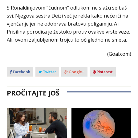
S Ronaldinjovom “čudnom” odlukom ne slažu se baš
svi. Njegova sestra Deizi već je rekla kako neće ići na
vjenčanje jer ne odobrava bratovu poligamiju. A i
Prisilina porodica je žestoko protiv ovakve vrste veze.
Ali, ovom zaljubljenom trojcu to očigledno ne smeta.
(Goal.com)
Facebook
Twitter
Google+
Pinterest
PROČITAJTE JOŠ