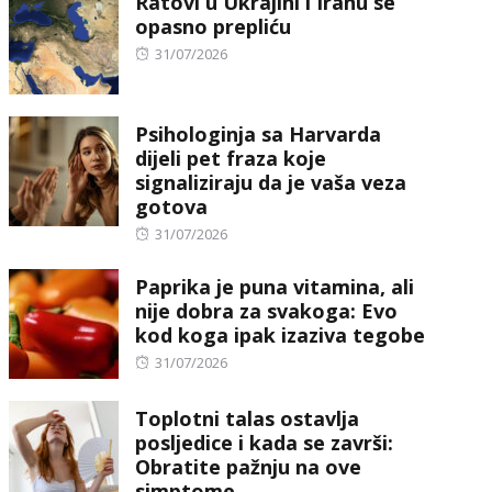
Ratovi u Ukrajini i Iranu se
opasno prepliću
Posted
31/07/2026
on
Psihologinja sa Harvarda
dijeli pet fraza koje
signaliziraju da je vaša veza
gotova
Posted
31/07/2026
on
Paprika je puna vitamina, ali
nije dobra za svakoga: Evo
kod koga ipak izaziva tegobe
Posted
31/07/2026
on
Toplotni talas ostavlja
posljedice i kada se završi:
Obratite pažnju na ove
simptome