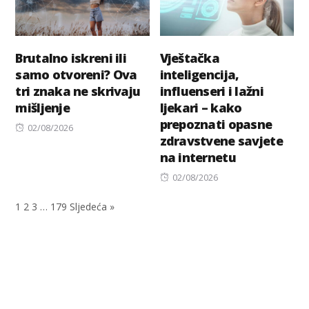
Brutalno iskreni ili
Vještačka
samo otvoreni? Ova
inteligencija,
tri znaka ne skrivaju
influenseri i lažni
mišljenje
ljekari – kako
prepoznati opasne
Posted
02/08/2026
zdravstvene savjete
on
na internetu
Posted
02/08/2026
on
1
2
3
…
179
Sljedeća »