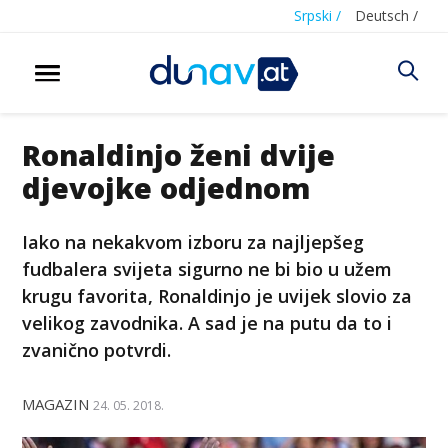
Srpski /
Deutsch /
Ronaldinjo ženi dvije
djevojke odjednom
Iako na nekakvom izboru za najljepšeg
fudbalera svijeta sigurno ne bi bio u užem
krugu favorita, Ronaldinjo je uvijek slovio za
velikog zavodnika. A sad je na putu da to i
zvanično potvrdi.
MAGAZIN
24. 05. 2018.