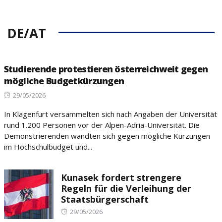
DE/AT
Studierende protestieren österreichweit gegen
mögliche Budgetkürzungen
Posted
29/05/2026
on
In Klagenfurt versammelten sich nach Angaben der Universität
rund 1.200 Personen vor der Alpen-Adria-Universität. Die
Demonstrierenden wandten sich gegen mögliche Kürzungen
im Hochschulbudget und...
Kunasek fordert strengere
Regeln für die Verleihung der
Staatsbürgerschaft
Posted
29/05/2026