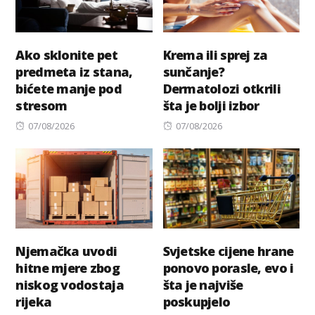
Ako sklonite pet
Krema ili sprej za
predmeta iz stana,
sunčanje?
bićete manje pod
Dermatolozi otkrili
stresom
šta je bolji izbor
Posted
Posted
07/08/2026
07/08/2026
on
on
Njemačka uvodi
Svjetske cijene hrane
hitne mjere zbog
ponovo porasle, evo i
niskog vodostaja
šta je najviše
rijeka
poskupjelo