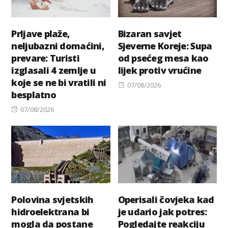
Prljave plaže,
Bizaran savjet
neljubazni domaćini,
Sjeverne Koreje: Supa
prevare: Turisti
od psećeg mesa kao
izglasali 4 zemlje u
lijek protiv vrućine
koje se ne bi vratili ni
Posted
07/08/2026
besplatno
on
Posted
07/08/2026
on
Polovina svjetskih
Operisali čovjeka kad
hidroelektrana bi
je udario jak potres:
mogla da postane
Pogledajte reakciju