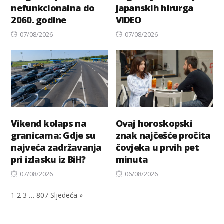
nefunkcionalna do
japanskih hirurga
2060. godine
VIDEO
Posted
Posted
07/08/2026
07/08/2026
on
on
Vikend kolaps na
Ovaj horoskopski
granicama: Gdje su
znak najčešće pročita
najveća zadržavanja
čovjeka u prvih pet
pri izlasku iz BiH?
minuta
Posted
Posted
07/08/2026
06/08/2026
on
on
1
2
3
…
807
Sljedeća »