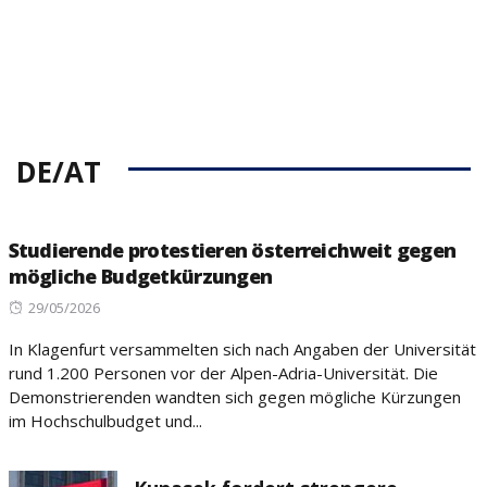
DE/AT
Studierende protestieren österreichweit gegen
mögliche Budgetkürzungen
Posted
29/05/2026
on
In Klagenfurt versammelten sich nach Angaben der Universität
rund 1.200 Personen vor der Alpen-Adria-Universität. Die
Demonstrierenden wandten sich gegen mögliche Kürzungen
im Hochschulbudget und...