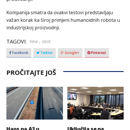
Kompanija smatra da ovakvi testovi predstavljaju
važan korak ka široj primjeni humanoidnih robota u
industrijskoj proizvodnji.
TAGOVI:
,
Kina
obot
Facebook
Twitter
Google+
Pinterest
PROČITAJTE JOŠ
Haos na A3 u
Uključila se na