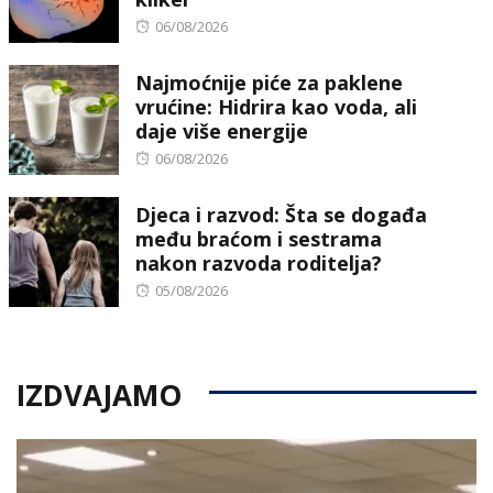
Posted
06/08/2026
on
Najmoćnije piće za paklene
vrućine: Hidrira kao voda, ali
daje više energije
Posted
06/08/2026
on
Djeca i razvod: Šta se događa
među braćom i sestrama
nakon razvoda roditelja?
Posted
05/08/2026
on
IZDVAJAMO