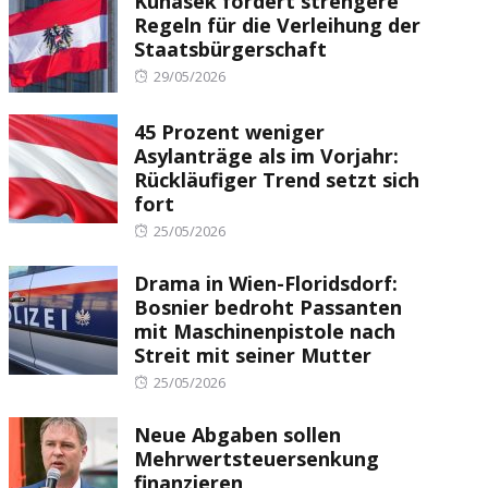
Kunasek fordert strengere
Regeln für die Verleihung der
Staatsbürgerschaft
Posted
29/05/2026
on
45 Prozent weniger
Asylanträge als im Vorjahr:
Rückläufiger Trend setzt sich
fort
Posted
25/05/2026
on
Drama in Wien-Floridsdorf:
Bosnier bedroht Passanten
mit Maschinenpistole nach
Streit mit seiner Mutter
Posted
25/05/2026
on
Neue Abgaben sollen
Mehrwertsteuersenkung
finanzieren