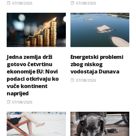
Posted
Posted
07/08/2026
07/08/2026
on
on
Jedna zemlja drži
Energetski problemi
gotovo četvrtinu
zbog niskog
ekonomije EU: Novi
vodostaja Dunava
podaci otkrivaju ko
Posted
07/08/2026
vuče kontinent
on
naprijed
Posted
07/08/2026
on