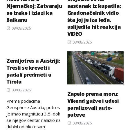
Njemačkoj: Zatvaraju
sastanak iz kupatila:
se trake i izlazi ka
Gradonačelnik vidio
Balkanu
šta joj je iza leđa,
uslijedila hit reakcija
Posted
08/08/2026
VIDEO
on
Posted
08/08/2026
on
Zemljotres u Austriji:
Tresli se kreveti i
padali predmeti u
Tirolu
Posted
08/08/2026
Zapelo prema moru:
on
Vikend gužve i udesi
Prema podacima
paralizovali auto-
Geosphere Austria, potres
je imao magnitudu 3,5, dok
puteve
se njegov centar nalazio na
Posted
08/08/2026
dubini od oko osam
on