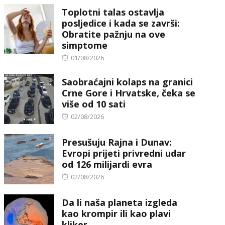
Toplotni talas ostavlja
posljedice i kada se završi:
Obratite pažnju na ove
simptome
Posted
01/08/2026
on
Saobraćajni kolaps na granici
Crne Gore i Hrvatske, čeka se
više od 10 sati
Posted
02/08/2026
on
Presušuju Rajna i Dunav:
Evropi prijeti privredni udar
od 126 milijardi evra
Posted
02/08/2026
on
Da li naša planeta izgleda
kao krompir ili kao plavi
kliker