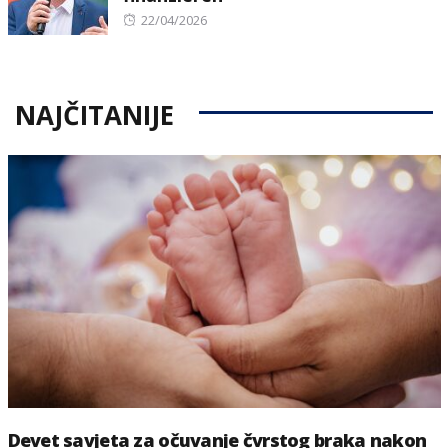
Posted
22/04/2026
on
NAJČITANIJE
Devet savjeta za očuvanje čvrstog braka nakon