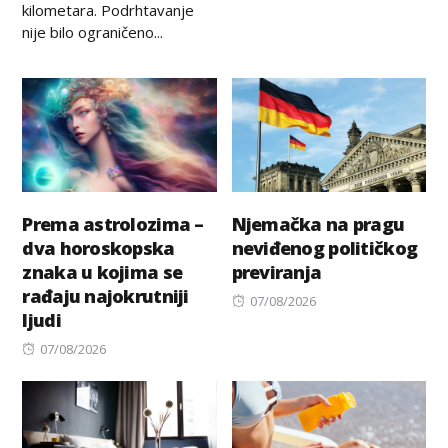
kilometara. Podrhtavanje
nije bilo ograničeno...
Prema astrolozima –
Njemačka na pragu
dva horoskopska
neviđenog političkog
znaka u kojima se
previranja
rađaju najokrutniji
Posted
07/08/2026
ljudi
on
Posted
07/08/2026
on