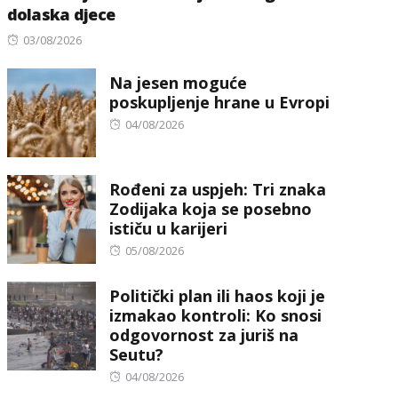
dolaska djece
Posted
03/08/2026
on
Na jesen moguće
poskupljenje hrane u Evropi
Posted
04/08/2026
on
Rođeni za uspjeh: Tri znaka
Zodijaka koja se posebno
ističu u karijeri
Posted
05/08/2026
on
Politički plan ili haos koji je
izmakao kontroli: Ko snosi
odgovornost za juriš na
Seutu?
Posted
04/08/2026
on