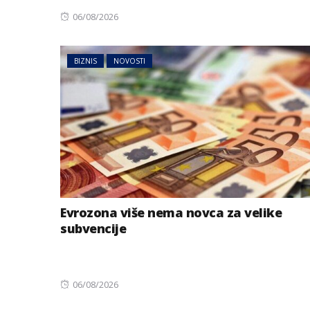
Posted
06/08/2026
on
BIZNIS
NOVOSTI
Evrozona više nema novca za velike
subvencije
Posted
06/08/2026
on