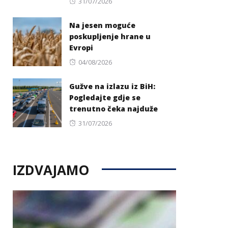
Posted
31/07/2026
on
Na jesen moguće
poskupljenje hrane u
Evropi
Posted
04/08/2026
on
Gužve na izlazu iz BiH:
Pogledajte gdje se
trenutno čeka najduže
Posted
31/07/2026
on
IZDVAJAMO