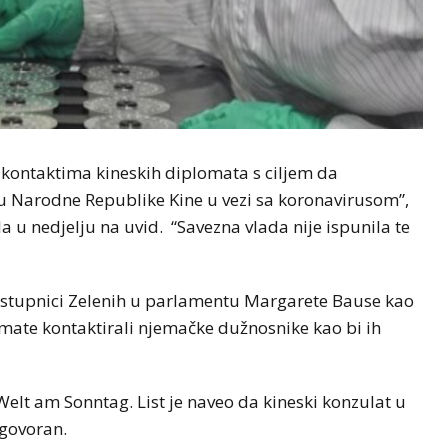
kontaktima kineskih diplomata s ciljem da
u Narodne Republike Kine u vezi sa koronavirusom”,
a u nedjelju na uvid. “Savezna vlada nije ispunila te
zastupnici Zelenih u parlamentu Margarete Bause kao
omate kontaktirali njemačke dužnosnike kao bi ih
 Welt am Sonntag. List je naveo da kineski konzulat u
dgovoran.