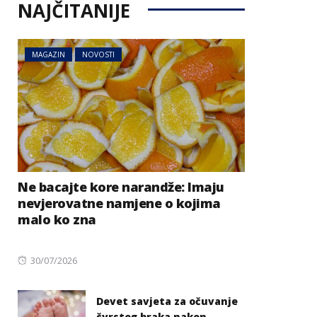
NAJČITANIJE
MAGAZIN
NOVOSTI
Ne bacajte kore narandže: Imaju
nevjerovatne namjene o kojima
malo ko zna
Posted
30/07/2026
on
Devet savjeta za očuvanje
čvrstog braka nakon