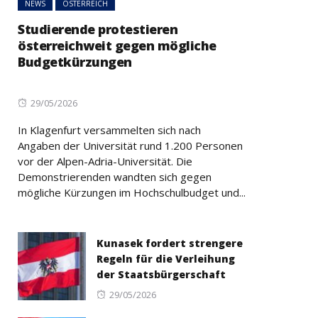
NEWS
ÖSTERREICH
Studierende protestieren
österreichweit gegen mögliche
Budgetkürzungen
Posted
29/05/2026
on
In Klagenfurt versammelten sich nach
Angaben der Universität rund 1.200 Personen
vor der Alpen-Adria-Universität. Die
Demonstrierenden wandten sich gegen
mögliche Kürzungen im Hochschulbudget und...
Kunasek fordert strengere
Regeln für die Verleihung
der Staatsbürgerschaft
Posted
29/05/2026
on