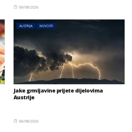
Posted
06/08/2026
on
AUSTRIJA
NOVOSTI
Jake grmljavine prijete dijelovima
Austrije
Posted
06/08/2026
on