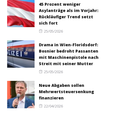
45 Prozent weniger
Asylanträge als im Vorjahr:
Rückläufiger Trend setzt
sich fort
Posted
25/05/2026
on
Drama in Wien-Floridsdorf:
Bosnier bedroht Passanten
mit Maschinenpistole nach
Streit mit seiner Mutter
Posted
25/05/2026
on
Neue Abgaben sollen
Mehrwertsteuersenkung
finanzieren
Posted
22/04/2026
on