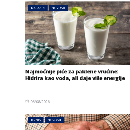
MAGAZIN
NOVOSTI
Najmoćnije piće za paklene vrućine:
Hidrira kao voda, ali daje više energije
Posted
06/08/2026
on
BIZNIS
NOVOSTI