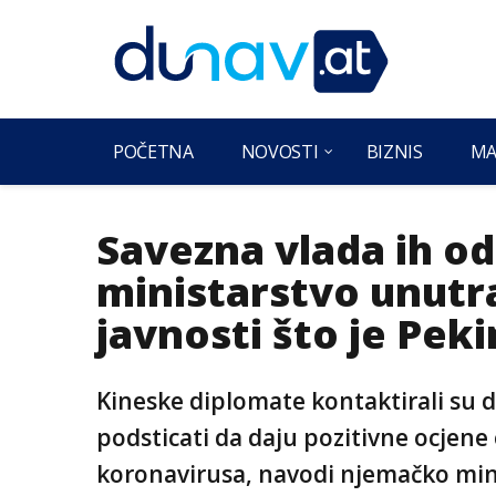
POČETNA
NOVOSTI
BIZNIS
MA
Savezna vlada ih o
ministarstvo unutra
javnosti što je Pek
Kineske diplomate kontaktirali su 
podsticati da daju pozitivne ocjen
koronavirusa, navodi njemačko min