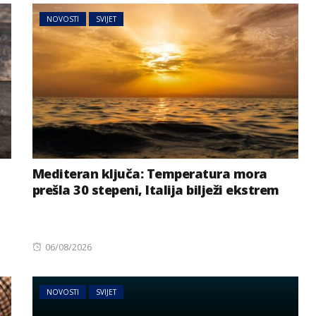
NOVOSTI
SVIJET
Mediteran ključa: Temperatura mora
prešla 30 stepeni, Italija bilježi ekstrem
Posted
06/08/2026
on
NOVOSTI
SVIJET