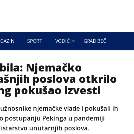
GAZIN
SPORT
VODIČI
GRAD BEČ
dbila: Njemačko
šnjih poslova otkrilo
ing pokušao izvesti
dužnosnike njemačke vlade i pokušali ih
e o postupanju Pekinga u pandemiji
istarstvo unutarnjih poslova.