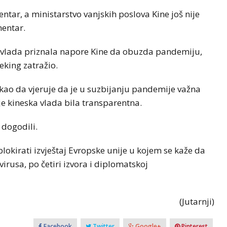
ntar, a ministarstvo vanjskih poslova Kine još nije
mentar.
e vlada priznala napore Kine da obuzda pandemiju,
eking zatražio.
rekao da vjeruje da je u suzbijanju pandemije važna
a je kineska vlada bila transparentna.
 dogodili.
lokirati izvještaj Evropske unije u kojem se kaže da
virusa, po četiri izvora i diplomatskoj
(Jutarnji)
Facebook
Twitter
Google+
Pinterest