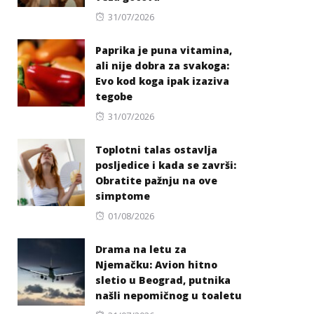
Posted
31/07/2026
on
Paprika je puna vitamina,
ali nije dobra za svakoga:
Evo kod koga ipak izaziva
tegobe
Posted
31/07/2026
on
Toplotni talas ostavlja
posljedice i kada se završi:
Obratite pažnju na ove
simptome
Posted
01/08/2026
on
Drama na letu za
Njemačku: Avion hitno
sletio u Beograd, putnika
našli nepomičnog u toaletu