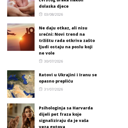
dolaska djece
Posted
03/08/2026
on
Ne daju otkaz, ali nisu
srećni: Novi trend na
tržištu rada otkriva zašto
ljudi ostaju na poslu koji
ne vole
Posted
30/07/2026
on
Ratovi u Ukrajini i Iranu se
opasno prepliću
Posted
31/07/2026
on
Psihologinja sa Harvarda
dijeli pet fraza koje
signaliziraju da je vaša
veza gotova