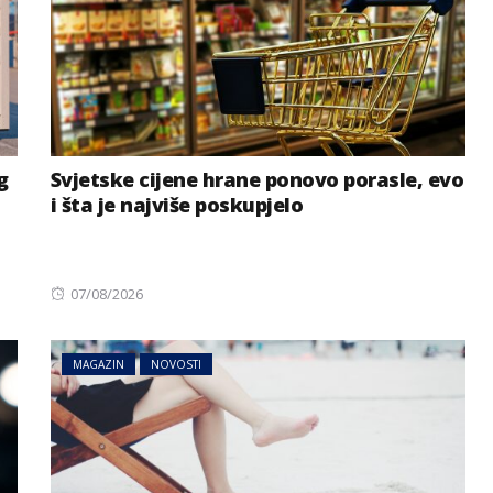
g
Svjetske cijene hrane ponovo porasle, evo
i šta je najviše poskupjelo
Posted
07/08/2026
on
MAGAZIN
NOVOSTI