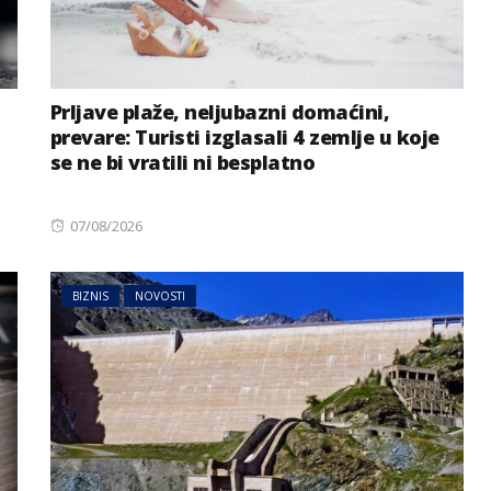
Prljave plaže, neljubazni domaćini,
prevare: Turisti izglasali 4 zemlje u koje
se ne bi vratili ni besplatno
Posted
07/08/2026
on
BIZNIS
NOVOSTI
BIZNIS
NOVOSTI
Svjetske cijene hrane
emi zbog
ponovo porasle, evo i šta je
a Dunava
najviše poskupjelo