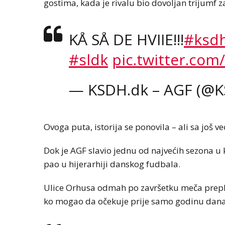
gostima, kada je rivalu bio dovoljan trijumf za
KÅ SÅ DE HVIIE!!!
#ksd
#sldk
pic.twitter.co
— KSDH.dk – AGF (@
Ovoga puta, istorija se ponovila – ali sa još 
Dok je AGF slavio jednu od najvećih sezona u k
pao u hijerarhiji danskog fudbala.
Ulice Orhusa odmah po završetku meča preplavil
ko mogao da očekuje prije samo godinu dana