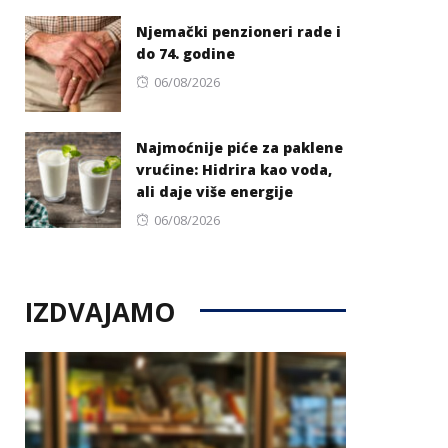
on
Njemački penzioneri rade i
do 74. godine
Posted
06/08/2026
on
Najmoćnije piće za paklene
vrućine: Hidrira kao voda,
ali daje više energije
Posted
06/08/2026
on
IZDVAJAMO