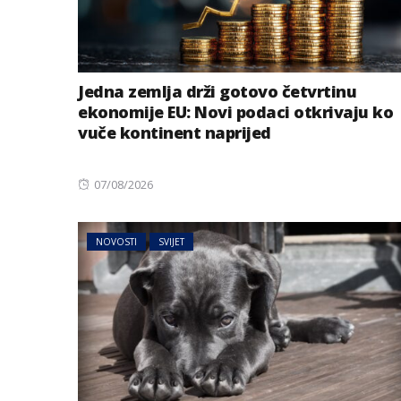
Jedna zemlja drži gotovo četvrtinu
ekonomije EU: Novi podaci otkrivaju ko
vuče kontinent naprijed
Posted
07/08/2026
on
NOVOSTI
SVIJET
BIZNIS
Energetski probl
niskog vodostaj