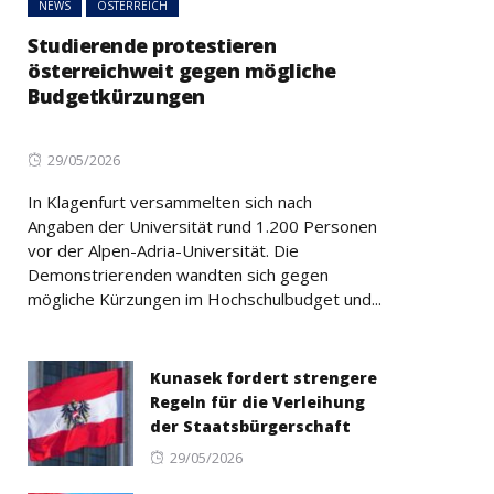
NEWS
ÖSTERREICH
Studierende protestieren
österreichweit gegen mögliche
Budgetkürzungen
Posted
29/05/2026
on
In Klagenfurt versammelten sich nach
Angaben der Universität rund 1.200 Personen
vor der Alpen-Adria-Universität. Die
Demonstrierenden wandten sich gegen
mögliche Kürzungen im Hochschulbudget und...
Kunasek fordert strengere
Regeln für die Verleihung
der Staatsbürgerschaft
Posted
29/05/2026
on