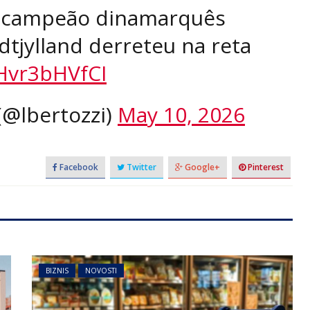
F campeão dinamarquês
dtjylland derreteu na reta
/Hvr3bHVfCI
(@lbertozzi)
May 10, 2026
Facebook
Twitter
Google+
Pinterest
BIZNIS
NOVOSTI