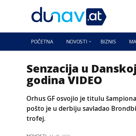
POČETNA
NOVOSTI
BIZNIS
MA
Senzacija u Danskoj
godina VIDEO
Orhus GF osvojio je titulu šampiona
pošto je u derbiju savladao Brondbi 
trofej.
NOVOSTI