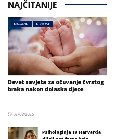
NAJČITANIJE
MAGAZIN
NOVOSTI
Devet savjeta za očuvanje čvrstog
braka nakon dolaska djece
Posted
03/08/2026
on
Psihologinja sa Harvarda
dijeli pet fraza koje