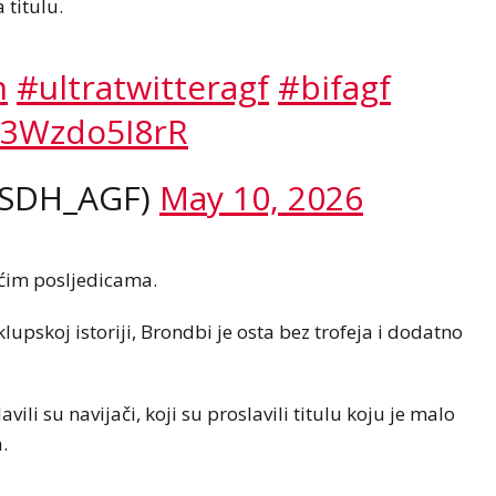
 titulu.
h
#ultratwitteragf
#bifagf
m/3Wzdo5I8rR
KSDH_AGF)
May 10, 2026
većim posljedicama.
lupskoj istoriji, Brondbi je osta bez trofeja i dodatno
i su navijači, koji su proslavili titulu koju je malo
.