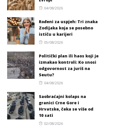
Posted
04/08/2026
on
Rođeni za uspjeh: Tri znaka
Zodijaka koja se posebno
ističu u karijeri
Posted
05/08/2026
on
Politički plan ili haos koji je
izmakao kontroli: Ko snosi
odgovornost za juriš na
Seutu?
Posted
04/08/2026
on
Saobraćajni kolaps na
granici Crne Gore i
Hrvatske, čeka se više od
10 sati
Posted
02/08/2026