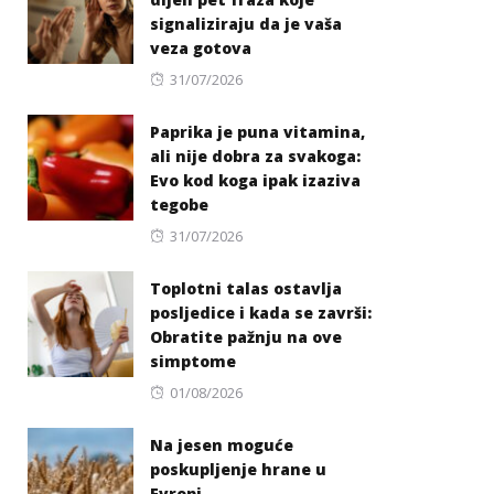
signaliziraju da je vaša
veza gotova
Posted
31/07/2026
on
Paprika je puna vitamina,
ali nije dobra za svakoga:
Evo kod koga ipak izaziva
tegobe
Posted
31/07/2026
on
Toplotni talas ostavlja
posljedice i kada se završi:
Obratite pažnju na ove
simptome
Posted
01/08/2026
on
Na jesen moguće
poskupljenje hrane u
Evropi