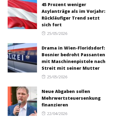
45 Prozent weniger
Asylanträge als im Vorjahr:
Rückläufiger Trend setzt
sich fort
Posted
25/05/2026
on
Drama in Wien-Floridsdorf:
Bosnier bedroht Passanten
mit Maschinenpistole nach
Streit mit seiner Mutter
Posted
25/05/2026
on
Neue Abgaben sollen
Mehrwertsteuersenkung
finanzieren
Posted
22/04/2026
on