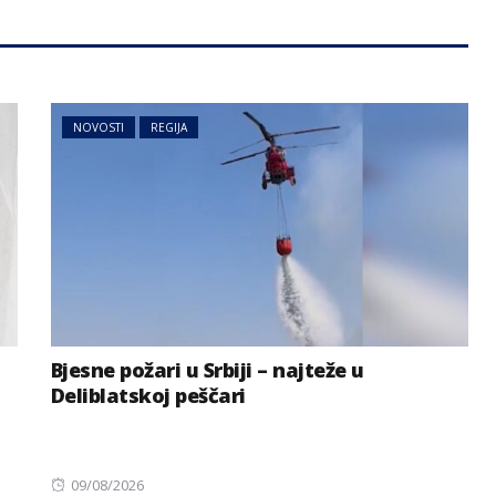
NOVOSTI
REGIJA
NOVOSTI
SVIJET
sastanak iz
načelnik
Mali reaktori, velika
za leđa,
obećanja – novi nuklearni
akcija VIDEO
trend
Bjesne požari u Srbiji – najteže u
Deliblatskoj peščari
Posted
09/08/2026