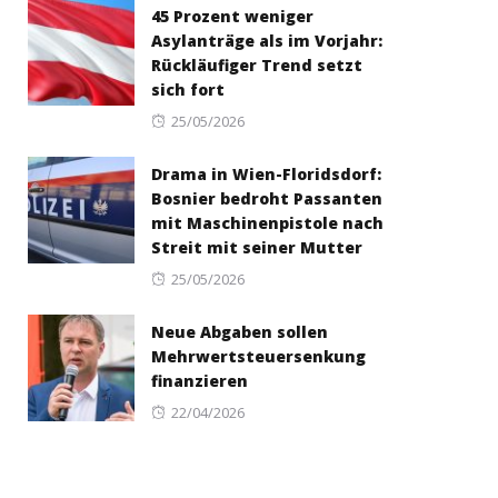
45 Prozent weniger
Asylanträge als im Vorjahr:
Rückläufiger Trend setzt
sich fort
Posted
25/05/2026
on
Drama in Wien-Floridsdorf:
Bosnier bedroht Passanten
mit Maschinenpistole nach
Streit mit seiner Mutter
Posted
25/05/2026
on
Neue Abgaben sollen
Mehrwertsteuersenkung
finanzieren
Posted
22/04/2026
on