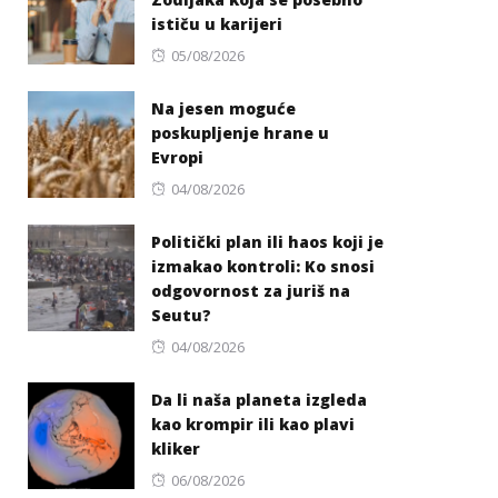
ističu u karijeri
Posted
05/08/2026
on
Na jesen moguće
poskupljenje hrane u
Evropi
Posted
04/08/2026
on
Politički plan ili haos koji je
izmakao kontroli: Ko snosi
odgovornost za juriš na
Seutu?
Posted
04/08/2026
on
Da li naša planeta izgleda
kao krompir ili kao plavi
kliker
Posted
06/08/2026