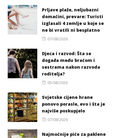
on
Prljave plaže, neljubazni
domaćini, prevare: Turisti
izglasali 4 zemlje u koje se
ne bi vratili ni besplatno
Posted
07/08/2026
on
Djeca i razvod: Šta se
događa među braćom i
sestrama nakon razvoda
roditelja?
Posted
05/08/2026
on
Svjetske cijene hrane
ponovo porasle, evo i šta je
najviše poskupjelo
Posted
07/08/2026
on
Najmoćnije piće za paklene