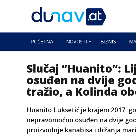
POČETNA
NOVOSTI
BIZNIS
MA
Slučaj “Huanito”: L
osuđen na dvije go
tražio, a Kolinda o
Huanito Luksetić je krajem 2017. 
nepravomoćno osuđen na dvije godi
proizvodnje kanabisa i držanja mar