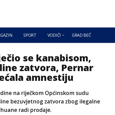
GAZIN
SPORT
VODIČI
GRAD BEČ
iječio se kanabisom,
dine zatvora, Pernar
bećala amnestiju
godine na riječkom Općinskom sudu
ne bezuvjetnog zatvora zbog ilegalne
ihuane radi prodaje.