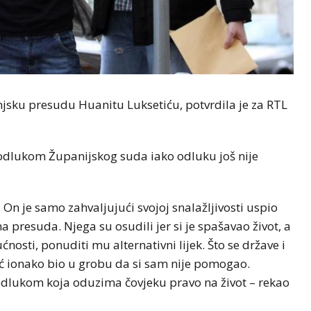
njsku presudu Huanitu Luksetiću, potvrdila je za RTL
 odlukom Županijskog suda iako odluku još nije
n je samo zahvaljujući svojoj snalažljivosti uspio
a presuda. Njega su osudili jer si je spašavao život, a
osti, ponuditi mu alternativni lijek. Što se države i
eć ionako bio u grobu da si sam nije pomogao.
dlukom koja oduzima čovjeku pravo na život – rekao