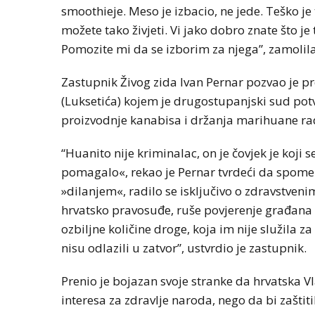
smoothieje. Meso je izbacio, ne jede. Teško je t
možete tako živjeti. Vi jako dobro znate što je
Pomozite mi da se izborim za njega”, zamolil
Zastupnik Živog zida Ivan Pernar pozvao je 
(Luksetića) kojem je drugostupanjski sud pot
proizvodnje kanabisa i držanja marihuane ra
“Huanito nije kriminalac, on je čovjek je koji s
pomagalo«, rekao je Pernar tvrdeći da spomenu
»dilanjem«, radilo se isključivo o zdravstven
hrvatsko pravosuđe, ruše povjerenje građana u 
ozbiljne količine droge, koja im nije služila z
nisu odlazili u zatvor”, ustvrdio je zastupnik.
Prenio je bojazan svoje stranke da hrvatska Vl
interesa za zdravlje naroda, nego da bi zaštit