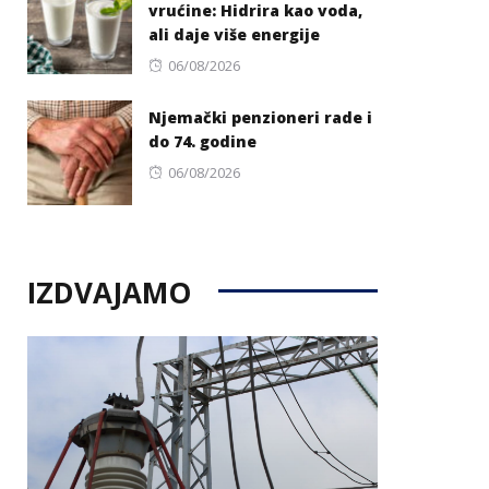
vrućine: Hidrira kao voda,
ali daje više energije
Posted
06/08/2026
on
Njemački penzioneri rade i
do 74. godine
Posted
06/08/2026
on
IZDVAJAMO