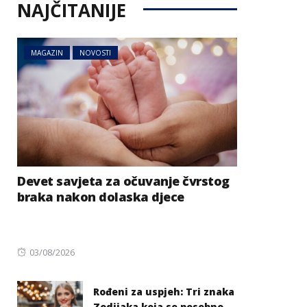
NAJČITANIJE
MAGAZIN
NOVOSTI
Devet savjeta za očuvanje čvrstog
braka nakon dolaska djece
Posted
03/08/2026
on
Rođeni za uspjeh: Tri znaka
Zodijaka koja se posebno