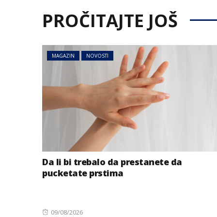
PROČITAJTE JOŠ
MAGAZIN
NOVOSTI
NOVOSTI
SVIJET
Uključila se na 
kupatila: Grado
vidio šta joj je i
uslijedila hit re
Da li bi trebalo da prestanete da
pucketate prstima
Posted
09/08/2026