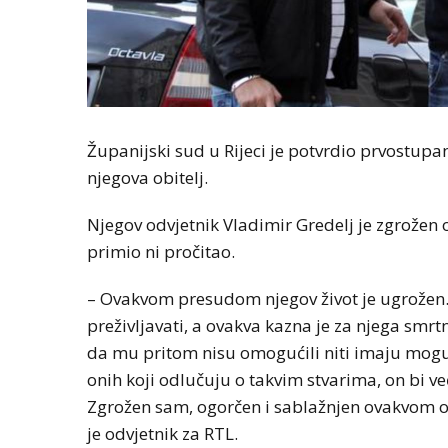
Županijski sud u Rijeci je potvrdio prvostupa
njegova obitelj.
Njegov odvjetnik Vladimir Gredelj je zgrožen
primio ni pročitao.
– Ovakvom presudom njegov život je ugrožen. O
preživljavati, a ovakva kazna je za njega smrtn
da mu pritom nisu omogućili niti imaju mogućn
onih koji odlučuju o takvim stvarima, on bi v
Zgrožen sam, ogorčen i sablažnjen ovakvom o
je odvjetnik za RTL.