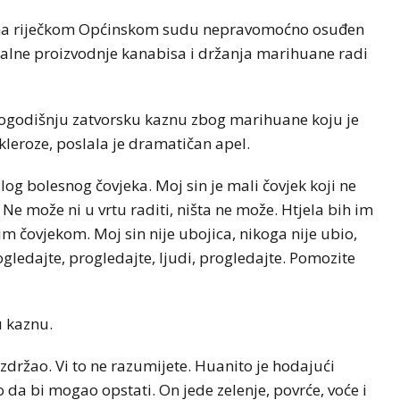
e na riječkom Općinskom sudu nepravomoćno osuđen
galne proizvodnje kanabisa i držanja marihuane radi
vogodišnju zatvorsku kaznu zbog marihuane koju je
leroze, poslala je dramatičan apel.
og bolesnog čovjeka. Moj sin je mali čovjek koji ne
 Ne može ni u vrtu raditi, ništa ne može. Htjela bih im
m čovjekom. Moj sin nije ubojica, nikoga nije ubio,
ogledajte, progledajte, ljudi, progledajte. Pomozite
u kaznu.
zdržao. Vi to ne razumijete. Huanito je hodajući
no da bi mogao opstati. On jede zelenje, povrće, voće i