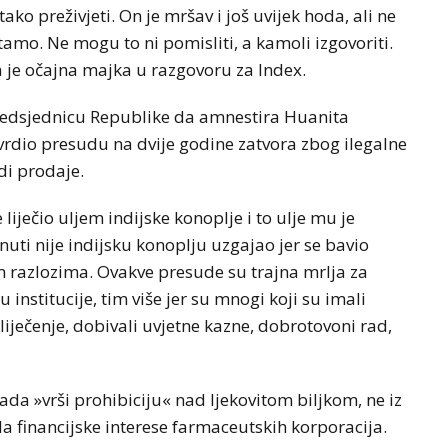
ako preživjeti. On je mršav i još uvijek hoda, ali ne
 tamo. Ne mogu to ni pomisliti, a kamoli izgovoriti.
a je očajna majka u razgovoru za Index.
predsjednicu Republike da amnestira Huanita
vrdio presudu na dvije godine zatvora zbog ilegalne
di prodaje.
e liječio uljem indijske konoplje i to ulje mu je
ti nije indijsku konoplju uzgajao jer se bavio
im razlozima. Ovakve presude su trajna mrlja za
institucije, tim više jer su mnogi koji su imali
a liječenje, dobivali uvjetne kazne, dobrotovoni rad,
ada »vrši prohibiciju« nad ljekovitom biljkom, ne iz
ila financijske interese farmaceutskih korporacija.