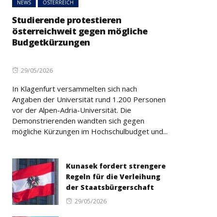
NEWS
ÖSTERREICH
Studierende protestieren
österreichweit gegen mögliche
Budgetkürzungen
Posted
29/05/2026
on
In Klagenfurt versammelten sich nach
Angaben der Universität rund 1.200 Personen
vor der Alpen-Adria-Universität. Die
Demonstrierenden wandten sich gegen
mögliche Kürzungen im Hochschulbudget und...
Kunasek fordert strengere
Regeln für die Verleihung
der Staatsbürgerschaft
Posted
29/05/2026
on