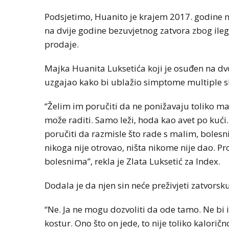
Podsjetimo, Huanito je krajem 2017. godin
na dvije godine bezuvjetnog zatvora zbog ile
prodaje.
Majka Huanita Luksetića koji je osuđen na d
uzgajao kako bi ublažio simptome multiple sk
“Želim im poručiti da ne ponižavaju toliko mal
može raditi. Samo leži, hoda kao avet po kući.
poručiti da razmisle što rade s malim, bolesni
nikoga nije otrovao, ništa nikome nije dao. Pr
bolesnima”, rekla je Zlata Luksetić za Index.
Dodala je da njen sin neće preživjeti zatvorsk
“Ne. Ja ne mogu dozvoliti da ode tamo. Ne bi i
kostur. Ono što on jede, to nije toliko kalorič