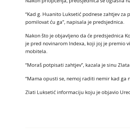
Nakon priopćenja, predsjednica se oglasila n
“Kad g. Huanito Luksetić podnese zahtjev za p
pomilovat ću ga”, napisala je predsjednica.
Nakon što je objavljeno da će predsjednica K
je pred novinarom Indexa, koji joj je premio v
mobitela.
“Moraš potpisati zahtjev”, kazala je sinu Zlata 
“Mama opusti se, nemoj raditi nemir kad ga 
Zlati Luksetić informaciju koju je objavio Ured