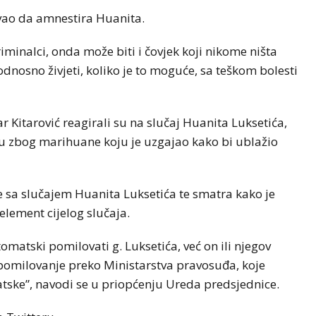
vao da amnestira Huanita.
riminalci, onda može biti i čovjek koji nikome ništa
iv, odnosno živjeti, koliko je to moguće, sa teškom bolesti
 Kitarović reagirali su na slučaj Huanita Luksetića,
nu zbog marihuane koju je uzgajao kako bi ublažio
 sa slučajem Huanita Luksetića te smatra kako je
element cijelog slučaja.
atski pomilovati g. Luksetića, već on ili njegov
pomilovanje preko Ministarstva pravosuđa, koje
atske”, navodi se u priopćenju Ureda predsjednice.